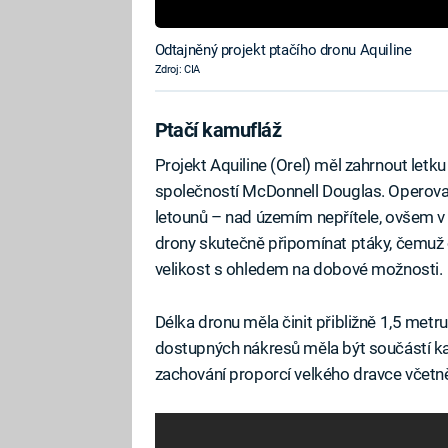
Odtajněný projekt ptačího dronu Aquiline
Zdroj: CIA
Ptačí kamufláž
Projekt Aquiline (Orel) měl zahrnout letk
společností McDonnell Douglas. Operova
letounů – nad územím nepřítele, ovšem 
drony skutečně připomínat ptáky, čemuž 
velikost s ohledem na dobové možnosti.
Délka dronu měla činit přibližně 1,5 metru
dostupných nákresů měla být součástí kam
zachování proporcí velkého dravce včetně