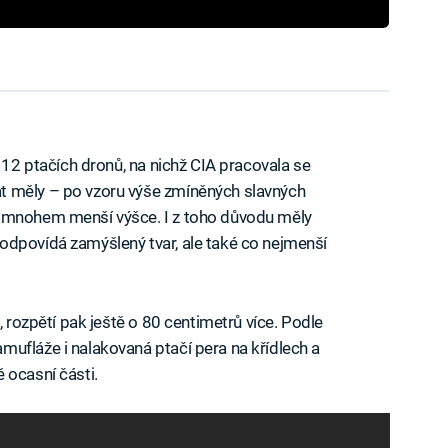
u 12 ptačích dronů, na nichž CIA pracovala se
t měly – po vzoru výše zmíněných slavných
v mnohem menší výšce. I z toho důvodu měly
odpovídá zamýšlený tvar, ale také co nejmenší
, rozpětí pak ještě o 80 centimetrů více. Podle
ufláže i nalakovaná ptačí pera na křídlech a
 ocasní části.