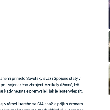
braněmi přimělo Sovětský svaz i Spojené státy v
poli vojenského zbrojení. Vznikaly úžasné, leč
ikády neustále přemýšleli, jak je ještě vylepšit.
e, v rámci kterého se CIA snažila přijít s dronem