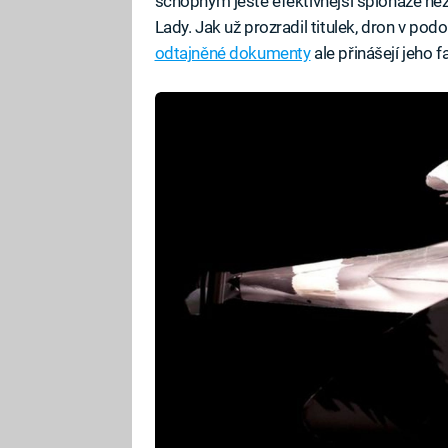
schopným ještě efektivnější špionáže ne
Lady. Jak už prozradil titulek, dron v pod
odtajněné dokumenty
ale přinášejí jeho 