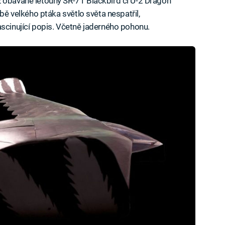
ž obávané letouny SR-71 Blackbird či U-2 Dragon
obě velkého ptáka světlo světa nespatřil,
fascinující popis. Včetně jaderného pohonu.