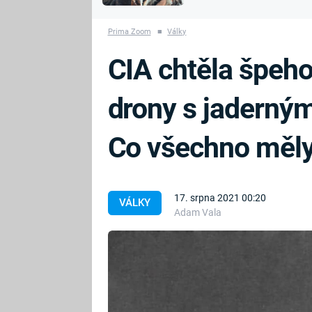
MARIE TEREZIE
vyhynuli
ADOLF HITLER
NAPOLEON
Prima Zoom
■
Války
BONAPARTE
ATENTÁT NA
CIA chtěla špeho
REINHARDA
BRITSKÁ
HEYDRICHA
KRÁLOVSKÁ
drony s jaderný
RODINA
PRVNÍ SVĚTOVÁ
VÁLKA
Co všechno měl
17. srpna 2021 00:20
VÁLKY
Adam Vala