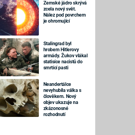
Zemské jádro skrývá
zcela nový svět.
Nález pod povrchem
je ohromující
Stalingrad byl
hrobem Hitlerovy
armády. Žukov vlákal
statisíce nacistů do
smrtící pasti
Neandertálce
nevyhubila válka s
člověkem. Nový
objev ukazuje na
zkázonosné
rozhodnutí