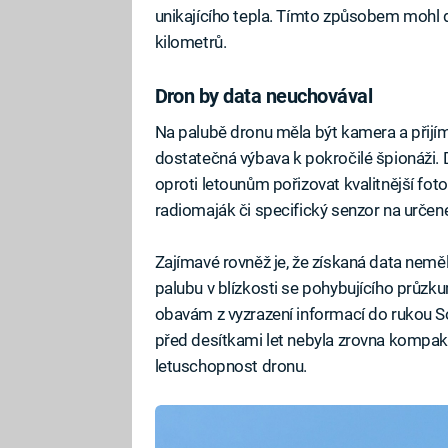
unikajícího tepla. Tímto způsobem mohl d
kilometrů.
Dron by data neuchovával
Na palubě dronu měla být kamera a přijí
dostatečná výbava k pokročilé špionáži. 
oproti letounům pořizovat kvalitnější foto
radiomaják či specifický senzor na určen
Zajímavé rovněž je, že získaná data neměl
palubu v blízkosti se pohybujícího průzku
obavám z vyzrazení informací do rukou So
před desítkami let nebyla zrovna kompak
letuschopnost dronu.