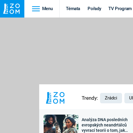
Menu
Témata
Pořady
TV Program
Cestování
Historie
HRADY A ZÁMKY
VIKINGOVÉ
HEDVÁBNÁ STEZKA
EPIDEMIE A
PANDEMIE
PŘÍRODA
STAROVĚKÝ EGYPT
Trendy:
Zrádci
U
Analýza DNA posledních
Druhá
Výročí
evropských neandrtálců
vyvrací teorii o tom, jak
světová válka