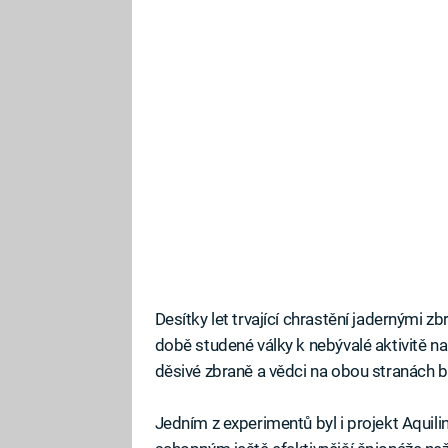
Desítky let trvající chrastění jadernými z
době studené války k nebývalé aktivitě na 
děsivé zbraně a vědci na obou stranách bar
Jedním z experimentů byl i projekt Aquilin