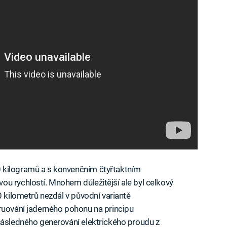
 kilogramů a s konvenčním čtyřtaktním
u rychlostí. Mnohem důležitější ale byl celkový
0 kilometrů nezdál v původní variantě
ruování jaderného pohonu na principu
následného generování elektrického proudu z