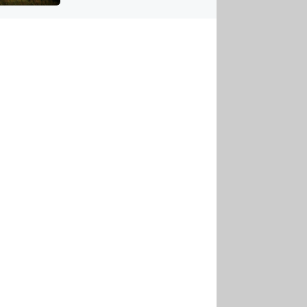
US
tornádem
RSUS
ZE A