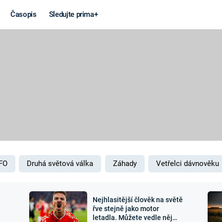
Časopis
Sledujte prima+
Věda a
Války
technika
STUDENÁ V
KORONAVIRUS
VÁLKA VE
VIETNAMU
VESMÍR
VÁLEČNÉ FI
MARS
SERIÁLY
FO
Druhá světová válka
Záhady
Vetřelci dávnověku
Nejhlasitější člověk na světě
Záhady a
Zajímav
řve stejně jako motor
letadla. Můžete vedle něj
konspirace