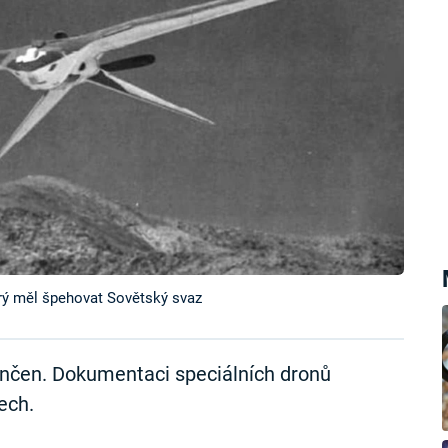
terý měl špehovat Sovětský svaz
končen. Dokumentaci speciálních dronů
ech.