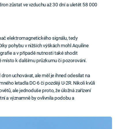
ron zůstat ve vzduchu až 30 dní a uletět 58 000
mač elektromagnetického signálu, tedy
Díky pohybu v nižších výškách mohl Aquiline
grafie a v případě nutnosti také shodit
é místo k dalšímu průzkumu či pozorování.
 dron uchovávat, ale měl je ihned odesílat na
mného letadla DC-6 či později U-2R. Nikoli kvůli
větů, ale jednoduše proto, že úložná zařízení
tní a významně by ovlivnila podobu a