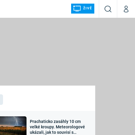
ŽIVĚ
Vyhledávání
Můj p
Prima+
ÁLKA
CNN Prima NEWS
Prima FRESH
Prima LIVING
LMY A
Prima Ženy
Prima LAJK
Prachaticko zasáhly 10 cm
osti
velké kroupy. Meteorologové
Sledujte nás
ukázali, jak to souvisí s