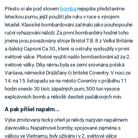
Přesto si ale pod slovem
bomba
nejspíše představíme
leteckou pumu, jejíž použití jde ruku v ruce s vývojem
letadel. Klasické bombardování začínalo jako pouhopouhé
ruční vyhazování náloží. Za první bombardéry hodné toho
jména jsou považovány stroje Bristol T.B. 8 z Velké Británie
a italský Caproni Ca 30., které si ostruhy vysloužily v první
světové válce. Plošné využití našlo bombardování až za 2.
světové války. Díky němu byla se zemí srovnána polská
Varšava, německé Drážďany či britské Coventry. V noci ze
14. na 15. listopadu se na město Coventry v průběhu 11
hodin sneslo 30 tisíc zápalných pum, 500 tun vysoce
explozivních bomb a několik desítek padákových min.
A pak přišel napalm...
Výše zmiňovaný řecký oheň je někdy nazýván napalmem
dávnověku. Napalmové bomby, spojované zejména s
válkou ve Vietnamu, byly užívány i v 2. světové válce