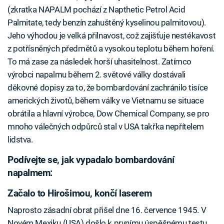
(zkratka NAPALM pochází z Napthetic Petrol Acid
Palmitate, tedy benzín zahuštěný kyselinou palmitovou).
Jeho výhodou je velká přilnavost, což zajišťuje nestékavost
z potřísněných předmětů a vysokou teplotu během hoření.
To má zase za následek horší uhasitelnost. Zatímco
výrobci napalmu během 2. světové války dostávali
děkovné dopisy za to, že bombardování zachránilo tisíce
amerických životů, během války ve Vietnamu se situace
obrátila a hlavní výrobce, Dow Chemical Company, se pro
mnoho válečných odpůrců stal v USA takřka nepřítelem
lidstva.
Podívejte se, jak vypadalo bombardování
napalmem:
Začalo to Hirošimou, končí laserem
Naprosto zásadní obrat přišel dne 16. července 1945. V
Novém Mexiku (USA) došlo k prvnímu úspěšnému testu