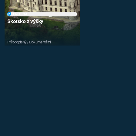
PŘEHRÁT
Skotsko z výšky
Přírodopisný / Dokumentární