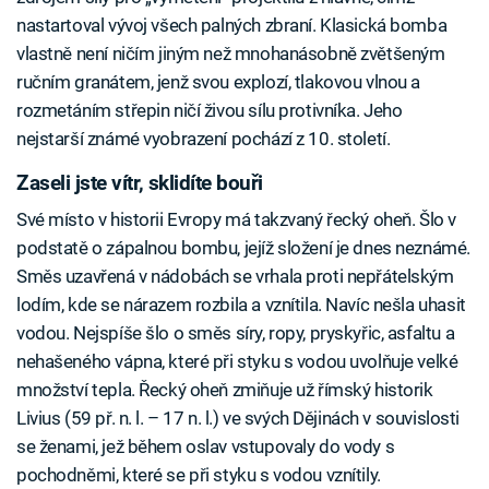
nastartoval vývoj všech palných zbraní. Klasická bomba
vlastně není ničím jiným než mnohanásobně zvětšeným
ručním granátem, jenž svou explozí, tlakovou vlnou a
rozmetáním střepin ničí živou sílu protivníka. Jeho
nejstarší známé vyobrazení pochází z 10. století.
Zaseli jste vítr, sklidíte bouři
Své místo v historii Evropy má takzvaný řecký oheň. Šlo v
podstatě o zápalnou bombu, jejíž složení je dnes neznámé.
Směs uzavřená v nádobách se vrhala proti nepřátelským
lodím, kde se nárazem rozbila a vznítila. Navíc nešla uhasit
vodou. Nejspíše šlo o směs síry, ropy, pryskyřic, asfaltu a
nehašeného vápna, které při styku s vodou uvolňuje velké
množství tepla. Řecký oheň zmiňuje už římský historik
Livius (59 př. n. l. – 17 n. l.) ve svých Dějinách v souvislosti
se ženami, jež během oslav vstupovaly do vody s
pochodněmi, které se při styku s vodou vznítily.