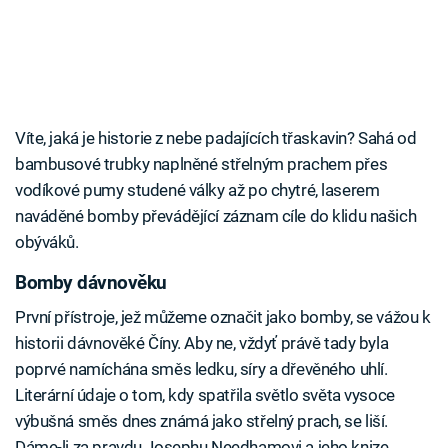
Víte, jaká je historie z nebe padajících třaskavin? Sahá od
bambusové trubky naplněné střelným prachem přes
vodíkové pumy studené války až po chytré, laserem
naváděné bomby převádějící záznam cíle do klidu našich
obýváků.
Bomby dávnověku
První přístroje, jež můžeme označit jako bomby, se vážou k
historii dávnověké Číny. Aby ne, vždyť právě tady byla
poprvé namíchána směs ledku, síry a dřevěného uhlí.
Literární údaje o tom, kdy spatřila světlo světa vysoce
výbušná směs dnes známá jako střelný prach, se liší.
Dáme-li za pravdu Josephu Needhamovi a jeho knize