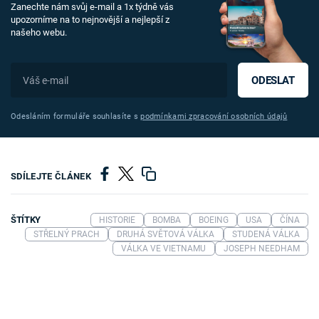
Zanechte nám svůj e-mail a 1x týdně vás
upozorníme na to nejnovější a nejlepší z
našeho webu.
ODESLAT
Odesláním formuláře souhlasíte s
podmínkami zpracování osobních údajů
SDÍLEJTE ČLÁNEK
ŠTÍTKY
HISTORIE
BOMBA
BOEING
USA
ČÍNA
STŘELNÝ PRACH
DRUHÁ SVĚTOVÁ VÁLKA
STUDENÁ VÁLKA
VÁLKA VE VIETNAMU
JOSEPH NEEDHAM