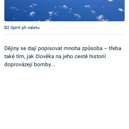
Časopis
Sledujte prima+
B2 Spirit při náletu
Přihlášení
Dějiny se dají popisovat mnoha způsoba – třeba
také tím, jak člověka na jeho cestě historií
Sledujte nás
doprovázejí bomby...