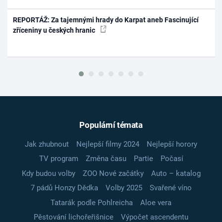
REPORTÁŽ: Za tajemnými hrady do Karpat aneb Fascinující
zříceniny u českých hranic
Populární témata
Jak zhubnout
Nejlepší filmy 2024
Nejlepší horory
TV program
Změna času
Partie
Počasí
Kdy budou volby
ZOO Nové začátky
Auto – katalog
7 pádů Honzy Dědka
Volby 2025
Svařené víno
Tatarák podle Pohlreicha
Aloe vera
Pěstování lichořeřišnice
Výpočet ascendentu