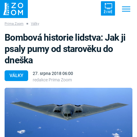
ŽIVĚ
Prima Zoom
■
Války
Trendy:
ZRÁDCI
UFO
DRUHÁ SVĚTOVÁ VÁLKA
Bombová historie lidstva: Jak ji
ZÁHADY
VETŘELCI DÁVNOVĚKU
psaly pumy od starověku do
dneška
27. srpna 2018 06:00
VÁLKY
redakce Prima Zoom
Témata
Témata
Pořady
TV Program