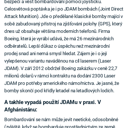
bezpečí a vést bombardování pomocí joysticku.
Celosvětová poptávka je i po JDAM bombách (Joint Direct
Attack Munition). Jde o předělané klasické bomby mající v
sobě zabudovaný přístroj na zjišťování polohy (GPS), který
dnes už obsahuje většina moderních telefonů. Firma
Boeing, která je vyrábí udává, že má 26 mezinárodních
odběratelů. Lepší důkaz o úspěchu než mezinárodní
prodej snad ani nemá smysl hledat. Zájem je i o její
vylepšenou variantu naváděnou na cíl laserem (Laser
JDAM). V září 2012 obdržel Boeing zakázku v ceně 22,7
milionů dolarů v rámci kontraktu na dodání 2300 Laser
JDAM pro potřeby amerického námořnictva. Je jasné, že
bomby skončí pod křídly letadel na letadlových lodích.
A takhle vypadá použití JDAMu v praxi. V
Afghánistánu:
Bombardování se nám může jevit neetické, odosobněné
(zvláště, když se bombarduje prostřednictvím ze země