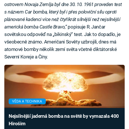
ostrovem Novaja Zemlja byl dne 30. 10. 1961 proveden test
s názvem Car bomba, který byl i přes poloviční sílu oproti
plánované kadenci více než čtyřikrát silnější než nejsilnější
americká bomba Castle Bravo,“
popisuje R. Jančar
sovětskou odpověď na „bikinský“ test. Jak to dopadlo, je
všeobecně známo. Američani Sověty uzbrojili, dnes má
atomové bomby několik zemí světa včetně diktátorské
Severní Koreje a Číny.
VĚDA A TECHNIKA
Nejsilnější jaderná bomba na světě by vymazala 400
Hirošim