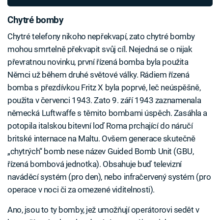
Chytré bomby
Chytré telefony nikoho nepřekvapí, zato chytré bomby
mohou smrtelně překvapit svůj cíl. Nejedná se o nijak
převratnou novinku, první řízená bomba byla použita
Němci už během druhé světové války. Rádiem řízená
bomba s přezdívkou Fritz X byla poprvé, leč neúspěšně,
použita v červenci 1943. Zato 9. září 1943 zaznamenala
německá Luftwaffe s těmito bombami úspěch. Zasáhla a
potopila italskou bitevní loď Roma prchající do náručí
britské internace na Maltu. Ovšem generace skutečně
„chytrých“ bomb nese název Guided Bomb Unit (GBU,
řízená bombová jednotka). Obsahuje buď televizní
naváděcí systém (pro den), nebo infračervený systém (pro
operace v noci či za omezené viditelnosti).
Ano, jsou to ty bomby, jež umožňují operátorovi sedět v