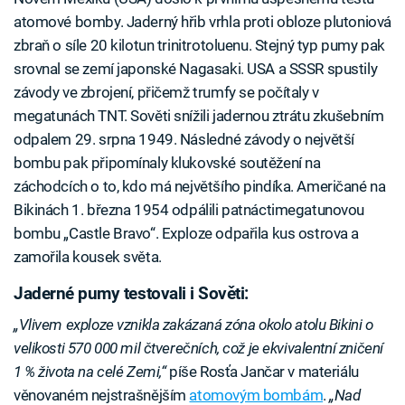
atomové bomby. Jaderný hřib vrhla proti obloze plutoniová
zbraň o síle 20 kilotun trinitrotoluenu. Stejný typ pumy pak
srovnal se zemí japonské Nagasaki. USA a SSSR spustily
závody ve zbrojení, přičemž trumfy se počítaly v
megatunách TNT. Sověti snížili jadernou ztrátu zkušebním
odpalem 29. srpna 1949. Následné závody o největší
bombu pak připomínaly klukovské soutěžení na
záchodcích o to, kdo má největšího pindíka. Američané na
Bikinách 1. března 1954 odpálili patnáctimegatunovou
bombu „Castle Bravo“. Exploze odpařila kus ostrova a
zamořila kousek světa.
Jaderné pumy testovali i Sověti:
„Vlivem exploze vznikla zakázaná zóna okolo atolu Bikini o
velikosti 570 000 mil čtverečních, což je ekvivalentní zničení
1 % života na celé Zemi,“
píše Rosťa Jančar v materiálu
věnovaném nejstrašnějším
atomovým bombám
.
„Nad