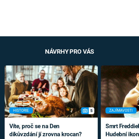
NÁVRHY PRO VÁS
5
HISTORIE
ZAJÍMAVOSTI
Víte, proč se na Den
Smrt Freddie
díkůvzdání jí zrovna krocan?
Hudební ikon