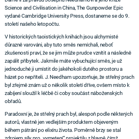
Science and Civilisation in China, The Gunpowder Epic
vydané Cambridge University Press, dostaneme se do 9.
století našeho letopočtu.
V historických taoistických knihách jsou alchymisté
důrazně varováni, aby tuto směs nemíchali, neboť
zkušenosti praví, že se jim může prudce vznítit a následně
zapálit příbytek. Jakmile máte vybuchující směs, je už
jednoduché ji umístit do jakéhokoli dutého prostoru a
házet po nepříteli. J. Needham upozorňuje, že střelný prach
byl zřejmě znám už o několik století dříve, ovšem místo k
zabíjení sloužil k léčbě či coby součást náboženských
obřadů.
Paradoxní je, že střelný prach byl, alespoň podle některých
autorů, vlastně jen vedlejším produktem objeveným
během pátrání po elixíru života. Poměrně brzy se stal
zdrojem síly pro „vymetení“ projektilu z hlavně, čímž