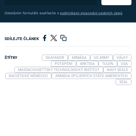
Odesláním formuláře souhlasíte s
podmínkami zpracování osobních údajů
SDÍLEJTE ČLÁNEK
ŠTÍTKY
SKAFANDR
ARMÁDA
US ARMY
VÁLKY
POTÁPĚNÍ
ARKTIDA
TULEŇ
USA
MASSACHUSETTSKÝ TECHNOLOGICKÝ INSTITUT
NAVY SEALS
NACISTICKÉ NĚMECKO
ARMÁDA SPOJENÝCH STÁTŮ AMERICKÝCH
SEAL