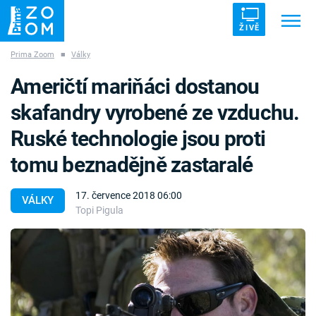
ŽIVĚ
Prima Zoom
■
Války
Trendy:
ZRÁDCI
UFO
DRUHÁ SVĚTOVÁ VÁLKA
Američtí mariňáci dostanou
ZÁHADY
VETŘELCI DÁVNOVĚKU
skafandry vyrobené ze vzduchu.
Ruské technologie jsou proti
tomu beznadějně zastaralé
Témata
17. července 2018 06:00
VÁLKY
Topi Pigula
Témata
Pořady
TV Program