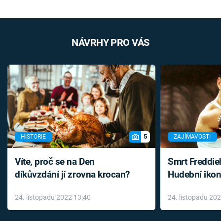
NÁVRHY PRO VÁS
5
HISTORIE
ZAJÍMAVOSTI
Víte, proč se na Den
Smrt Freddie
díkůvzdání jí zrovna krocan?
Hudební ikon
až do konce 
24. listopadu 2022 13:40
24. listopadu 20
léky