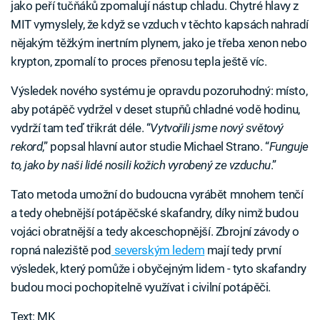
jako peří tučňáků zpomalují nástup chladu. Chytré hlavy z
MIT vymyslely, že když se vzduch v těchto kapsách nahradí
nějakým těžkým inertním plynem, jako je třeba xenon nebo
krypton, zpomalí to proces přenosu tepla ještě víc.
Výsledek nového systému je opravdu pozoruhodný: místo,
aby potápěč vydržel v deset stupňů chladné vodě hodinu,
vydrží tam teď třikrát déle. “
Vytvořili jsme nový světový
rekord
,” popsal hlavní autor studie Michael Strano. “
Funguje
to, jako by naši lidé nosili kožich vyrobený ze vzduchu
.”
Tato metoda umožní do budoucna vyrábět mnohem tenčí
a tedy ohebnější potápěčské skafandry, díky nimž budou
vojáci obratnější a tedy akceschopnější. Zbrojní závody o
ropná naleziště pod
severským ledem
mají tedy první
výsledek, který pomůže i obyčejným lidem - tyto skafandry
budou moci pochopitelně využívat i civilní potápěči.
Text: MK