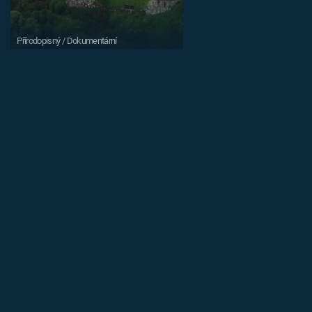
Přírodopisný / Dokumentární