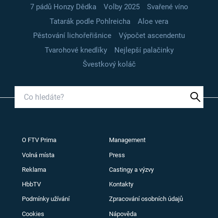
7 pádů Honzy Dědka
Volby 2025
Svařené víno
Tatarák podle Pohlreicha
Aloe vera
Pěstování lichořeřišnice
Výpočet ascendentu
Tvarohové knedlíky
Nejlepší palačinky
Švestkový koláč
O FTV Prima
Management
Volná místa
Press
Reklama
Castingy a výzvy
HbbTV
Kontakty
Podmínky užívání
Zpracování osobních údajů
Cookies
Nápověda