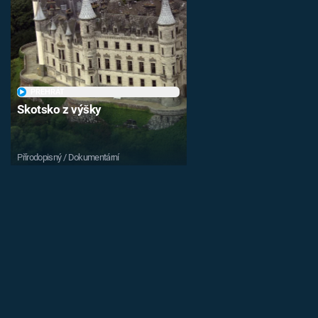
PŘEHRÁT
Skotsko z výšky
Přírodopisný / Dokumentární