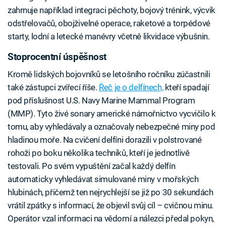
zahrnuje například integraci pěchoty, bojový trénink, výcvik
odstřelovačů, obojživelné operace, raketové a torpédové
starty, lodní a letecké manévry včetně likvidace výbušnin.
Stoprocentní úspěšnost
Kromě lidských bojovníků se letošního ročníku zúčastnili
také zástupci zvířecí říše.
Řeč je o delfínech,
kteří spadají
pod příslušnost U.S. Navy Marine Mammal Program
(MMP). Tyto živé sonary americké námořnictvo vycvičilo k
tomu, aby vyhledávaly a označovaly nebezpečné miny pod
hladinou moře. Na cvičení delfíni dorazili v polstrované
rohoži po boku několika techniků, kteří je jednotlivě
testovali. Po svém vypuštění začal každý delfín
automaticky vyhledávat simulované miny v mořských
hlubinách, přičemž ten nejrychlejší se již po 30 sekundách
vrátil zpátky s informací, že objevil svůj cíl – cvičnou minu.
Operátor vzal informaci na vědomí a nálezci předal pokyn,