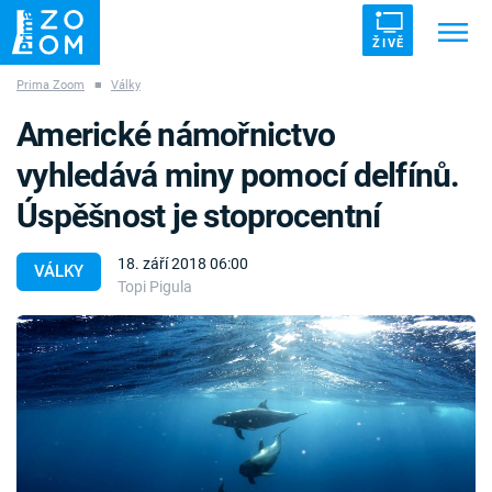
ŽIVĚ
Prima Zoom
■
Války
Trendy:
ZRÁDCI
UFO
DRUHÁ SVĚTOVÁ VÁLKA
Americké námořnictvo
ZÁHADY
VETŘELCI DÁVNOVĚKU
vyhledává miny pomocí delfínů.
Úspěšnost je stoprocentní
18. září 2018 06:00
VÁLKY
Topi Pigula
Témata
Témata
Pořady
TV Program