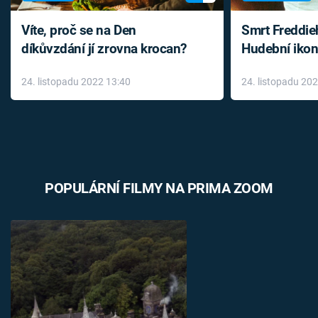
Víte, proč se na Den
Smrt Freddie
díkůvzdání jí zrovna krocan?
Hudební ikon
až do konce 
24. listopadu 2022 13:40
24. listopadu 20
léky
POPULÁRNÍ FILMY NA PRIMA ZOOM