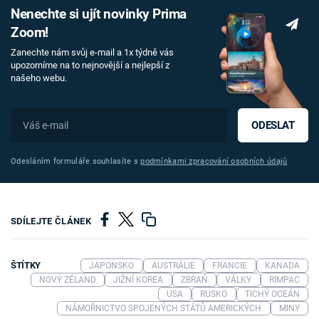
Nenechte si ujít novinky Prima
Zoom!
Zanechte nám svůj e-mail a 1x týdně vás
upozorníme na to nejnovější a nejlepší z
našeho webu.
ODESLAT
Odesláním formuláře souhlasíte s
podmínkami zpracování osobních údajů
SDÍLEJTE ČLÁNEK
ŠTÍTKY
JAPONSKO
AUSTRÁLIE
FRANCIE
KANADA
NOVÝ ZÉLAND
JIŽNÍ KOREA
ZBRAŇ
VÁLKY
RIMPAC
USA
RUSKO
TICHÝ OCEÁN
NÁMOŘNICTVO SPOJENÝCH STÁTŮ AMERICKÝCH
MINY