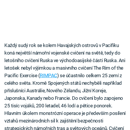
Každý sudý rok se kolem Havajských ostrovů v Pacifiku
koná největší námořní vojenské cvičení na světě, tedy do
letošního cvičení Ruska ve východoasijské části Ruska. Ani
letošek nebyl výjimkou a masivního cvičení The Rim of the
Pacific Exercise (
RIMPAC
) se účastnilo celkem 25 zemí z
celého světa. Kromě Spojených států nechyběli například
příslušníci Austrálie, Nového Zélandu, Jižní Koreje,
Japonska, Kanady nebo Francie. Do cvičení bylo zapojeno
25 tisíc vojáků, 200 letadel, 46 lodí a pětice ponorek.
Hlavním úkolem monstrózní operace je především posílení
vztahů mezinárodních sil k zajištění bezpečnosti
strategických námořních tras a světových oceánů. Cvičení