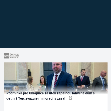
Podmínka pro Ukrajince za útok zápalnou lahví na dům s
dětmi? Tejc zvažuje mimořádný zásah