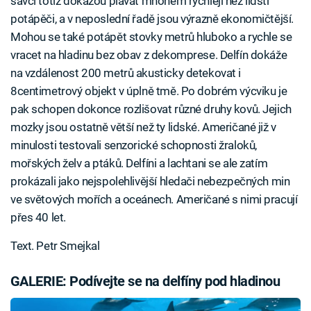
savci totiž dokážou plavat mnohem rychleji než lidští
potápěči, a v neposlední řadě jsou výrazně ekonomičtější.
Mohou se také potápět stovky metrů hluboko a rychle se
vracet na hladinu bez obav z dekomprese. Delfín dokáže
na vzdálenost 200 metrů akusticky detekovat i
8centimetrový objekt v úplně tmě. Po dobrém výcviku je
pak schopen dokonce rozlišovat různé druhy kovů. Jejich
mozky jsou ostatně větší než ty lidské. Američané již v
minulosti testovali senzorické schopnosti žraloků,
mořských želv a ptáků. Delfíni a lachtani se ale zatím
prokázali jako nejspolehlivější hledači nebezpečných min
ve světových mořích a oceánech. Američané s nimi pracují
přes 40 let.
Text. Petr Smejkal
GALERIE: Podívejte se na delfíny pod hladinou