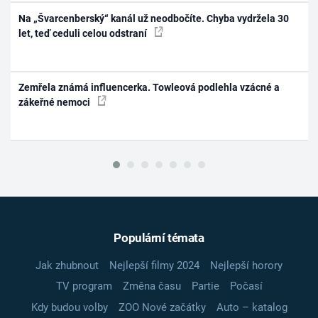
Na „Švarcenberský“ kanál už neodbočíte. Chyba vydržela 30
let, teď ceduli celou odstraní
Zemřela známá influencerka. Towleová podlehla vzácné a
zákeřné nemoci
Populární témata
Jak zhubnout
Nejlepší filmy 2024
Nejlepší horory
TV program
Změna času
Partie
Počasí
Kdy budou volby
ZOO Nové začátky
Auto – katalog