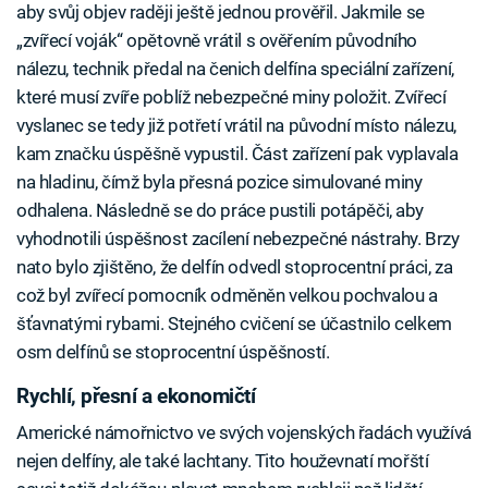
aby svůj objev raději ještě jednou prověřil. Jakmile se
„zvířecí voják“ opětovně vrátil s ověřením původního
nálezu, technik předal na čenich delfína speciální zařízení,
které musí zvíře poblíž nebezpečné miny položit. Zvířecí
vyslanec se tedy již potřetí vrátil na původní místo nálezu,
kam značku úspěšně vypustil. Část zařízení pak vyplavala
na hladinu, čímž byla přesná pozice simulované miny
odhalena. Následně se do práce pustili potápěči, aby
vyhodnotili úspěšnost zacílení nebezpečné nástrahy. Brzy
nato bylo zjištěno, že delfín odvedl stoprocentní práci, za
což byl zvířecí pomocník odměněn velkou pochvalou a
šťavnatými rybami. Stejného cvičení se účastnilo celkem
osm delfínů se stoprocentní úspěšností.
Rychlí, přesní a ekonomičtí
Americké námořnictvo ve svých vojenských řadách využívá
nejen delfíny, ale také lachtany. Tito houževnatí mořští