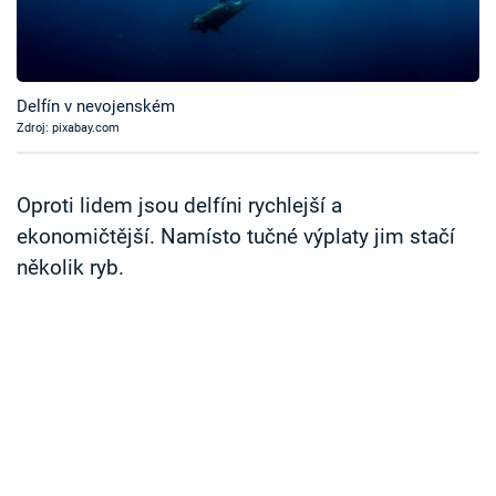
Časopis
Sledujte prima+
Delfín v nevojenském
Zdroj: pixabay.com
Přihlášení
Oproti lidem jsou delfíni rychlejší a
Sledujte nás
ekonomičtější. Namísto tučné výplaty jim stačí
několik ryb.