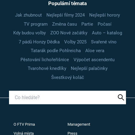
Populární témata
Jak zhubnout
Nejlepší filmy 2024
Nejlepší horory
TV program
Změna času
Partie
Počasí
Kdy budou volby
ZOO Nové začátky
Auto – katalog
7 pádů Honzy Dědka
Volby 2025
Svařené víno
Tatarák podle Pohlreicha
Aloe vera
Pěstování lichořeřišnice
Výpočet ascendentu
Tvarohové knedlíky
Nejlepší palačinky
Švestkový koláč
O FTV Prima
Management
Volná místa
Press