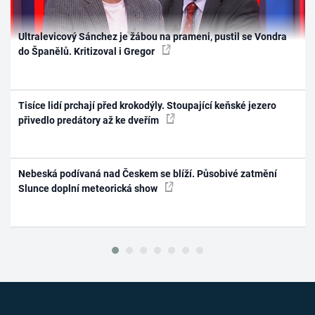
Ultralevicový Sánchez je žábou na prameni, pustil se Vondra
do Španělů. Kritizoval i Gregor
Tisíce lidí prchají před krokodýly. Stoupající keňské jezero
přivedlo predátory až ke dveřím
Nebeská podívaná nad Českem se blíží. Působivé zatmění
Slunce doplní meteorická show