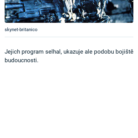
Časopis
Sledujte prima+
skynet-britanico
Přihlášení
Jejich program selhal, ukazuje ale podobu bojiště
budoucnosti.
Sledujte nás