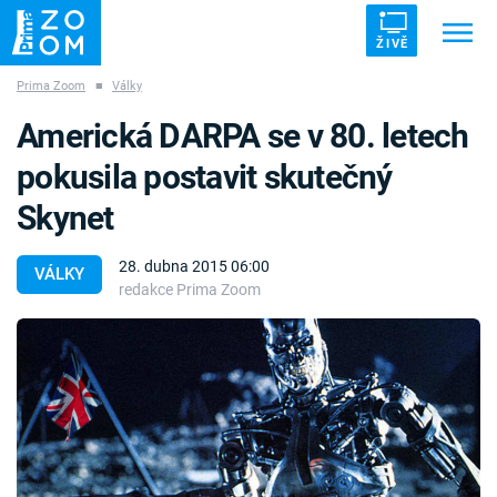
ŽIVĚ
Prima Zoom
■
Války
Trendy:
ZRÁDCI
UFO
DRUHÁ SVĚTOVÁ VÁLKA
Americká DARPA se v 80. letech
ZÁHADY
VETŘELCI DÁVNOVĚKU
pokusila postavit skutečný
Skynet
28. dubna 2015 06:00
VÁLKY
redakce Prima Zoom
Témata
Témata
Pořady
TV Program