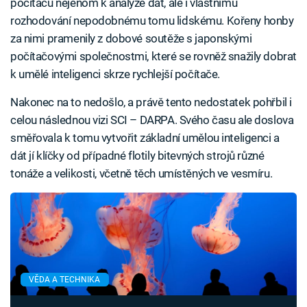
počítačů nejenom k analýze dat, ale i vlastnímu
rozhodování nepodobnému tomu lidskému. Kořeny honby
za nimi pramenily z dobové soutěže s japonskými
počítačovými společnostmi, které se rovněž snažily dobrat
k umělé inteligenci skrze rychlejší počítače.
Nakonec na to nedošlo, a právě tento nedostatek pohřbil i
celou následnou vizi SCI – DARPA. Svého času ale doslova
směřovala k tomu vytvořit základní umělou inteligenci a
dát jí klíčky od případné flotily bitevných strojů různé
tonáže a velikosti, včetně těch umístěných ve vesmíru.
VĚDA A TECHNIKA