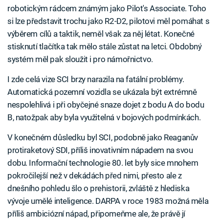
robotickým rádcem známým jako Pilot's Associate. Toho
si lze představit trochu jako R2-D2, pilotovi měl pomáhat s
výběrem cílů a taktik, neměl však za něj létat. Konečné
stisknutí tlačítka tak mělo stále zůstat na letci. Obdobný
systém měl pak sloužit i pro námořnictvo.
I zde celá vize SCI brzy narazila na fatální problémy.
Automatická pozemní vozidla se ukázala být extrémně
nespolehlivá i při obyčejné snaze dojet z bodu A do bodu
B, natožpak aby byla využitelná v bojových podmínkách.
V konečném důsledku byl SCI, podobně jako Reaganův
protiraketový SDI, příliš inovativním nápadem na svou
dobu. Informační technologie 80. let byly sice mnohem
pokročilejší než v dekádách před nimi, přesto ale z
dnešního pohledu šlo o prehistorii, zvláště z hlediska
vývoje umělé inteligence. DARPA v roce 1983 možná měla
příliš ambiciózní nápad, připomeňme ale, že právě jí