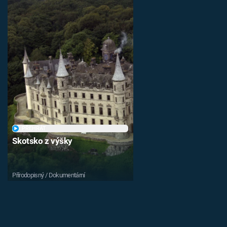
PŘEHRÁT
Skotsko z výšky
Přírodopisný / Dokumentární