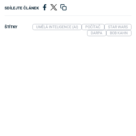
SDÍLEJTE ČLÁNEK
ŠTÍTKY
UMĚLÁ INTELIGENCE (AI)
POČÍTAČ
STAR WARS
DARPA
BOB KAHN