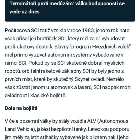
Terminátoři proti medúzám: válka budoucnosti se
vede už dnes
Počítačová SCI totiž vznikla v roce 1983, jenom rok nato
však přišel její bratříček SDI, který měl za cíl vybudovat
protiraketový deštník. Slavný "program Hvězdných válek"
měl přímo využívat autonomní systémy vybudované v
rámci SCI. Pokud by se SCI skutečně dobral myslících
robotů, orbitální raketové základny SDI by byly jedno z
prvních míst, které by skutečný Skynet ovládl. Nemělo
však zůstat jenom u atomovek a laserů, SCI naopak mohl
ovládnout i klasické bojiště.
Dole na bojišti
V čele pozemní války by stály vozidla ALV (Autonomous
Land Vehicle), jakési bezpilotní tanky. Leteckou podporu
jim měly zajistit stíhačky vybavené jak pilotem, tak i jeho