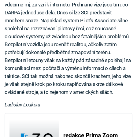
vděčíme mj. za vznik internetu. Přehnané vize jsou tím, co
DARPA jednoduše dělá. Dnes si lze SCI představit
mnohem snáze. Například systém Pilot's Associate silně
spoléhal na rozeznávání pilotovy řeči, což současné
cloudové systémy už zvládnou bez fatálnějších problémů.
Bezpilotní vozidla jsou rovněž realitou, ačkoliv zatím
potřebují dokonalé předběžné zmapování terénu.
Bezpilotní letouny však na každý pád zásadně spoléhají na
komunikaci mezi počítači a výměnu informací o cílech a
taktice. SCI tak možná nakonec skončil krachem, jeho vize
je však stejně krok po kroku naplňována skrze dálkově
ovládané stroje, a to nejenom v amerických silách.
Ladislav Loukota
redakce Prima Zoom