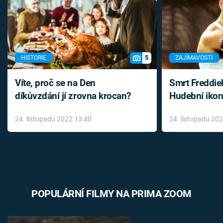
5
HISTORIE
ZAJÍMAVOSTI
Víte, proč se na Den
Smrt Freddie
díkůvzdání jí zrovna krocan?
Hudební ikon
až do konce 
24. listopadu 2022 13:40
24. listopadu 20
léky
POPULÁRNÍ FILMY NA PRIMA ZOOM