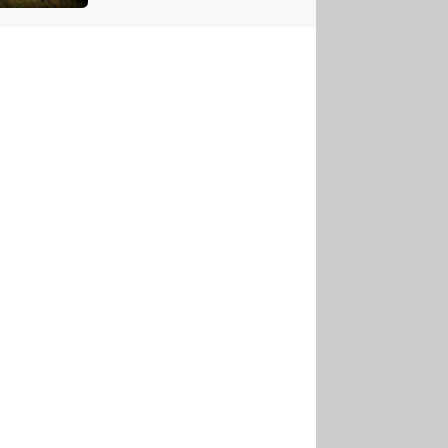
US
tornádem
RSUS
ZE A