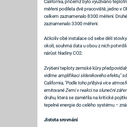
California, přičemž bylo využíváno teplo
měření podílela dvě pracoviště, jedno v 
celkem zaznamenalo 8300 měření. Druhé 
zaznamenalo 3300 měření.
Ačkoliv obě instalace od sebe dělí stovky 
okolí, souhrná data u obou z nich potvrdila
nárůst hladiny CO2.
Zvýšení teploty zemské kůry předpovídaly 
vidíme amplifikaci skleníkového efektu,"
sd
California,
"Podle toho přibývá více atmosf
emitované Zemí v reakci na sluneční zářen
druhu, která se zaměřila na kritické pojít
tepelné energie do celého systému – zná
Jistota srovnání