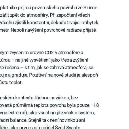
teplotního příjmu pozemského povrchu ze Slunce
zářit zpět do atmosféry. Při započtení všech
uchu zjistili konstantní, dekádu trvající příbytek
etr. Neboli navýšení povrchové radiace přijaté
řeným zvýšením úrovně CO2 v atmosféře a
ou – na jiné vysvětlení, jako třeba zvýšení
e řečeno – s tím, jak se zahřívá atmosféra, se
uje a graduje. Pozitivní na nové studii je alespoň
stu teplot.
emském kontextu žádnou novinkou, bez
ovaná průměrná teplota povrchu byla pouze –18
dvou extrémů), jako všechno jde však o systém,
vadní balance. Stejně tak není novinkou ani
ře, jako první s ním přišel Švéd Svante