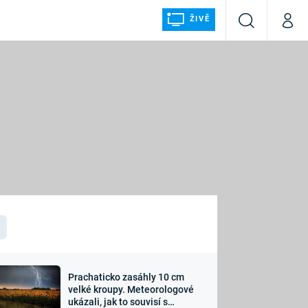
ŽIVĚ
Vyhledávání
Můj p
Prima+
ÁLKA
CNN Prima NEWS
Prima FRESH
Prima LIVING
LMY A
Prima Ženy
Prima LAJK
Prachaticko zasáhly 10 cm
osti
velké kroupy. Meteorologové
Sledujte nás
ukázali, jak to souvisí s