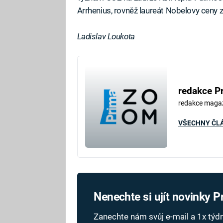
Arrhenius, rovněž laureát Nobelovy ceny za
Ladislav Loukota
redakce P
redakce maga
VŠECHNY ČL
Nenechte si ujít novinky 
Zanechte nám svůj e-mail a 1x tý