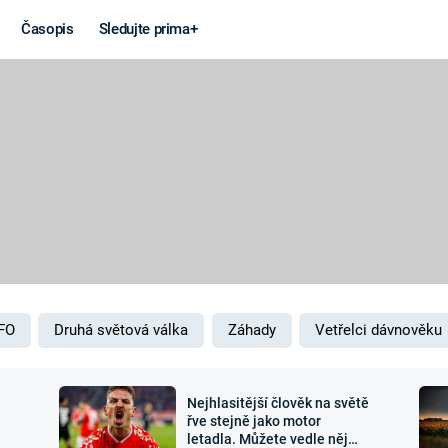
Časopis
Sledujte prima+
Věda a
Války
technika
STUDENÁ V
KORONAVIRUS
VÁLKA VE
VIETNAMU
VESMÍR
VÁLEČNÉ FI
MARS
SERIÁLY
FO
Druhá světová válka
Záhady
Vetřelci dávnověku
Nejhlasitější člověk na světě
Záhady a
Zajímav
řve stejně jako motor
letadla. Můžete vedle něj
konspirace