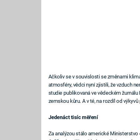
Ačkoliv se v souvislosti se změnami klim
atmosféry, vědci nyní zjistili, že vzduch n
studie publikovaná ve vědeckém žurnálu Na
zemskou kůru. A v té, na rozdíl od výkyvů 
Jedenáct tisíc měření
Za analýzou stálo americké Ministerstvo e