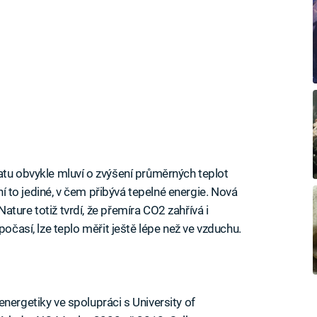
atu obvykle mluví o zvýšení průměrných teplot
ení to jediné, v čem přibývá tepelné energie. Nová
ture totiž tvrdí, že přemíra CO2 zahřívá i
počasí, lze teplo měřit ještě lépe než ve vzduchu.
nergetiky ve spolupráci s University of