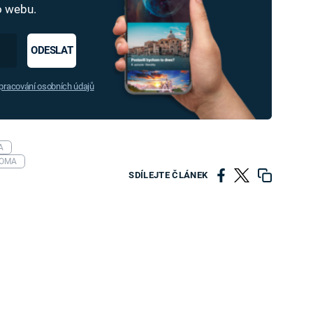
ho webu.
ODESLAT
racování osobních údajů
A
OMA
SDÍLEJTE ČLÁNEK