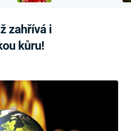
FILMY VERS
přijít o sluch
REALITA
UFO A
MIMOZEMŠŤANÉ
HORORY VE
 zahřívá i
REALITA
UTAJENÉ PŘÍBĚHY
ČESKÝCH DĚJIN
OPTICKÉ ILU
ou kůru!
KLAMY
ALTERNATIVNÍ
HISTORIE