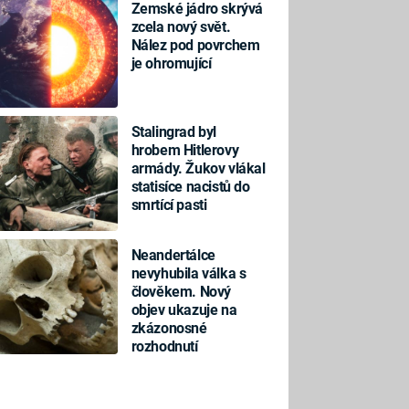
Zemské jádro skrývá
zcela nový svět.
Nález pod povrchem
je ohromující
Stalingrad byl
hrobem Hitlerovy
armády. Žukov vlákal
statisíce nacistů do
smrtící pasti
Neandertálce
nevyhubila válka s
člověkem. Nový
objev ukazuje na
zkázonosné
rozhodnutí