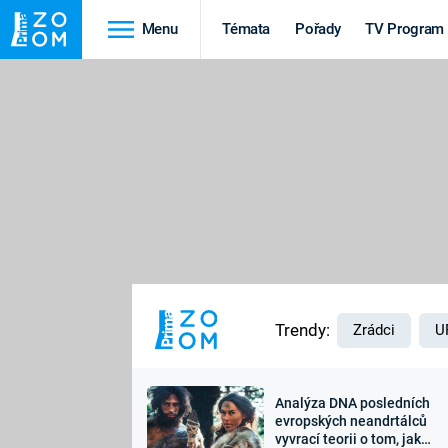
Menu
Témata
Pořady
TV Program
Cestování
Historie
HRADY A ZÁMKY
VIKINGOVÉ
HEDVÁBNÁ STEZKA
EPIDEMIE A
PANDEMIE
PŘÍRODA
STAROVĚKÝ EGYPT
Trendy:
Zrádci
U
Analýza DNA posledních
Druhá
Výročí
evropských neandrtálců
vyvrací teorii o tom, jak
světová válka