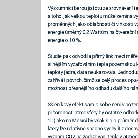
Výzkumníci berou jistotu ze srovnávání 
a toho, jak velkou teplotu může zemina vy
proměnných jako oblačnosti či vlhkosti vzd
energie úměrný 0,2 Wattům na čtvereční m
energie o 10 %.
Studie pak odvodila přímý link mezi mě
silnějším vyzařováním tepla pozemskou kůr
teploty jádra, data neukazovala. Jednoduš
zahřívá i povrch, čímž se celý proces opak
možnost přesnějšího odhadu dalšího nárů
Skleníkový efekt sám o sobě není v poz
přítomnosti atmosféry by ostatně odhad
°C (jako na Měsíci by však šlo o průměr 
který lze relativně snadno vychýlit z dosa
význam CO2 na zadržování tepla v atmosfé