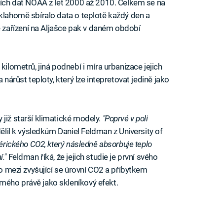
tních dat NOAA z let 2000 až 2010. Celkem se na
Oklahomě sbíralo data o teplotě každý den a
zařízení na Aljašce pak v daném období
kilometrů, jiná podnebí i míra urbanizace jejich
 nárůst teploty, který lze intepretovat jedině jako
již starší klimatické modely.
"Poprvé v poli
ělil k výsledkům Daniel Feldman z University of
érického CO2, který následně absorbuje teplo
í."
Feldman říká, že jejich studie je první svého
ko mezi zvyšující se úrovní CO2 a příbytkem
mého právě jako skleníkový efekt.