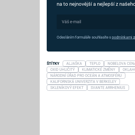
na to nejnovější a nejlepší z naše
Odesláním formuláře souhlasíte s
podmínkami zp
ŠTÍTKY
ALJAŠKA
TEPLO
NOBELOVA CEN
OXID UHLIČITÝ
KLIMATICKÉ ZMĚNY
OKLAH
NÁRODNÍ ÚŘAD PRO OCEÁN A ATMOSFÉRU
KALIFORNSKÁ UNIVERZITA V BERKELEY
SKLENÍKOVÝ EFEKT
SVANTE ARRHENIUS