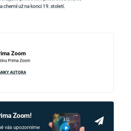
 chemii už na konci 19. století.
rima Zoom
zínu Prima Zoom
ÁNKY AUTORA
Prima Zoom!
dně vás upozorníme