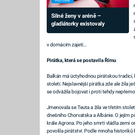
HISTORIE
Silné ženy v aréně –
gladiátorky existovaly
v domácím zajetí…
Pirátka, která se postavila Římu
Balkán má úctyhodnou pirátskou tradici, 
století. Nejslavnější pirátka zde ale žila
se odvážila bojovat i proti tehdy nepřem
Jmenovala se Teuta a žila ve třetím stolet
dnešního Chorvatska a Albánie. O jejím p
krále Agrona. Po jeho smrti vládla zemi o
povolila pirátství. Podle mnoha historiků