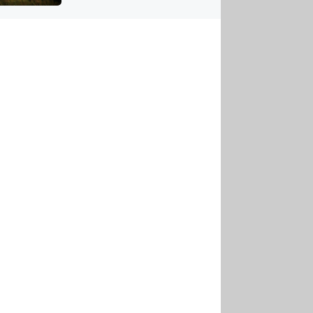
US
tornádem
RSUS
ZE A