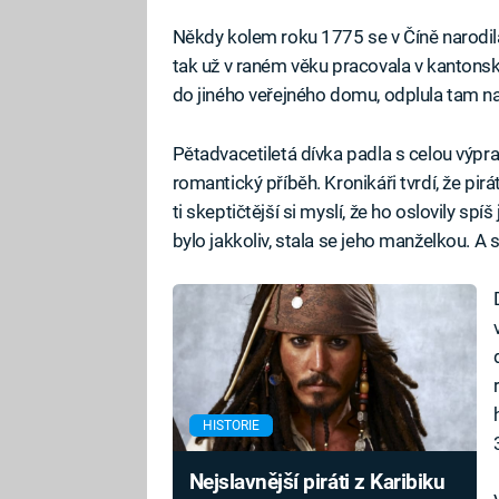
Někdy kolem roku 1775 se v Číně narodila
tak už v raném věku pracovala v kantonské
do jiného veřejného domu, odplula tam na
Pětadvacetiletá dívka padla s celou výpra
romantický příběh. Kronikáři tvrdí, že pi
ti skeptičtější si myslí, že ho oslovily spí
bylo jakkoliv, stala se jeho manželkou. A 
HISTORIE
Nejslavnější piráti z Karibiku