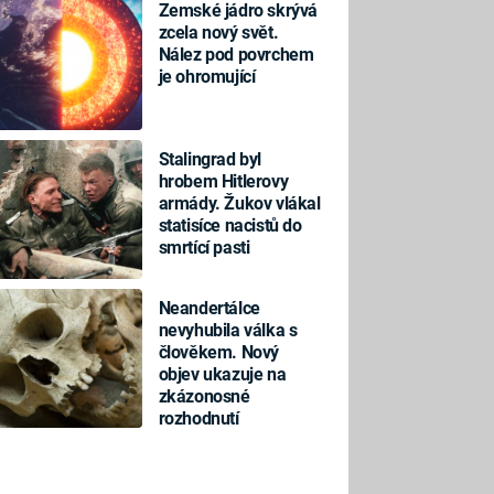
Zemské jádro skrývá
zcela nový svět.
Nález pod povrchem
je ohromující
Stalingrad byl
hrobem Hitlerovy
armády. Žukov vlákal
statisíce nacistů do
smrtící pasti
Neandertálce
nevyhubila válka s
člověkem. Nový
objev ukazuje na
zkázonosné
rozhodnutí