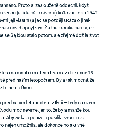
nahnáno. Proto si zaslouženě oddechli, když
mocnou (a údajně i krásnou) královnu roku 1542
svrhl její vlastní (a jak se později ukázalo jinak
zcela neschopný) syn. Žádná kronika neříká, co
se se Sajídou stalo potom, ale zřejmě dožila život
která na mnoha místech trvala až do konce 19.
 ještě před naším letopočtem. Byla tak mocná, že
ožitelnému Římu.
í před naším letopočtem v Ilýrii – tedy na území
ůvodu moc nevíme, jen to, že byla manželkou
na. Aby získala peníze a posílila svou moc,
 ho nejen umožnila, ale dokonce ho aktivně