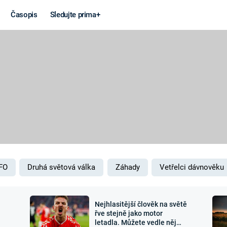
Časopis
Sledujte prima+
Věda a
Války
technika
STUDENÁ V
KORONAVIRUS
VÁLKA VE
VIETNAMU
VESMÍR
VÁLEČNÉ FI
MARS
SERIÁLY
FO
Druhá světová válka
Záhady
Vetřelci dávnověku
Nejhlasitější člověk na světě
Záhady a
Zajímav
řve stejně jako motor
letadla. Můžete vedle něj
konspirace