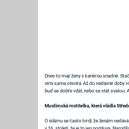
Dnes to mají ženy s kariérou snadné. Stačí
nimi sama otevírá. Až do nedávné doby v
buď se dobře vdát, nebo se stát svatou. 
Muslimská mstitelka, která vládla Stře
O islámu se často tvrdí, že ženám nedává
v 16. století, že je to jen pomluva. Narod