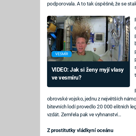
podporovala. A to tak úspěšně, že se stal
VESMÍR
VIDEO: Jak si ženy myjí vlasy
ve vesmíru?
obrovské vojsko, jednu z největších námoř
bitevních lodí provedlo 20 000 elitních 
vzdát. Zemřela pak ve vyhnanství…
Z prostitutky vládkyní oceánu