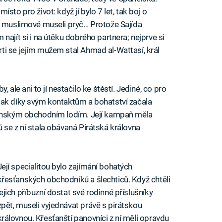
sto pro život: když jí bylo 7 let, tak boj o
 A muslimové museli pryč… Protože Sajída
najít si i na útěku dobrého partnera; nejprve si
i se jejím mužem stal Ahmad al-Wattasí, král
 ale ani to jí nestačilo ke štěstí. Jediné, co pro
tak díky svým kontaktům a bohatství začala
ťanským obchodním lodím. Její kampaň měla
 se z ní stala obávaná Pirátská královna
Její specialitou bylo zajímání bohatých
křesťanských obchodníků a šlechticů. Když chtěli
jejich příbuzní dostat své rodinné příslušníky
zpět, museli vyjednávat právě s pirátskou
královnou. Křesťanští panovníci z ní měli opravdu