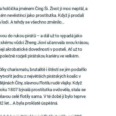
 holčička jménem Čing Ši. Život jí moc nepřál, a
m nevěstinci jako prostitutka. Když ji prodali
 lodi. A tehdy se všechno změnilo…
vou do rukou pirátů – a dál už to vypadá jako
rátskému vůdci Žheng Jiovi učarovala svou krásou,
š její akrobatické dovednosti v posteli. Ať už to
společně rozjeli pirátskou kariéru ve velkém.
Díky charismatu, brutalitě i štěstí se jim podařilo
vytvořit jednu z největších pirátských koalic v
dějinách Číny, slavnou Flotilu rudé vlajky. Když
roku 1807 bývalá prostitutka ovdověla, stala se
hlavou celé flotily sama. V té době jí bylo teprve
32 let… A byla proklatě úspěšná.