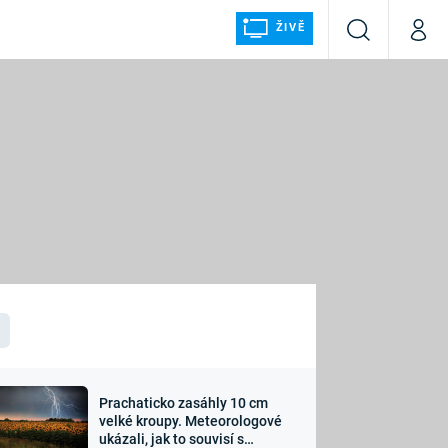
ŽIVĚ
Vyhledávání
Můj p
Prima+
ÁLKA
CNN Prima NEWS
Prima FRESH
Prima LIVING
LMY A
Prima Ženy
Prima LAJK
Prachaticko zasáhly 10 cm
osti
velké kroupy. Meteorologové
Sledujte nás
ukázali, jak to souvisí s