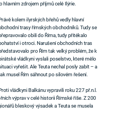
o hlavním zdrojem příjmů celé Ilýrie.
Právě kolem ilyrských břehů vedly hlavní
obchodní trasy římských obchodníků. Tudy se
přepravovalo obilí do Říma, tudy přitékalo
bohatství i otroci. Narušení obchodních tras
představovalo pro Řím tak velký problém, že k
pirátské vládkyni vyslali poselstvo, které mělo
situaci vyřešit. Ale Teuta nechal posly zabít – a
tak musel Řím sáhnout po silovém řešení.
Proti vládkyni Balkánu vypravili roku 227 př.n.l.
ních výprav v celé historii Římské říše. Z 200
legionářů bleskový výsadek a Teuta se musela