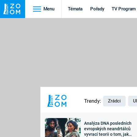
Menu
Témata
Pořady
TV Program
Cestování
Historie
HRADY A ZÁMKY
VIKINGOVÉ
HEDVÁBNÁ STEZKA
EPIDEMIE A
PANDEMIE
PŘÍRODA
STAROVĚKÝ EGYPT
Trendy:
Zrádci
U
Analýza DNA posledních
Druhá
Výročí
evropských neandrtálců
vyvrací teorii o tom, jak
světová válka