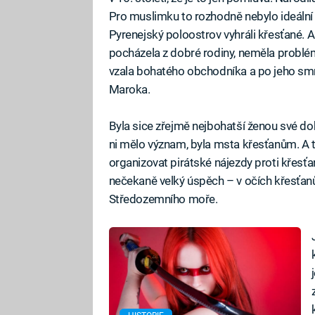
Pro muslimku to rozhodně nebylo ideální mí
Pyrenejský poloostrov vyhráli křesťané.
pocházela z dobré rodiny, neměla problém 
vzala bohatého obchodníka a po jeho smrt
Maroka.
Byla sice zřejmě nejbohatší ženou své doby,
ni mělo význam, byla msta křesťanům. A 
organizovat pirátské nájezdy proti křes
nečekaně velký úspěch – v očích křesťanů
Středozemního moře.