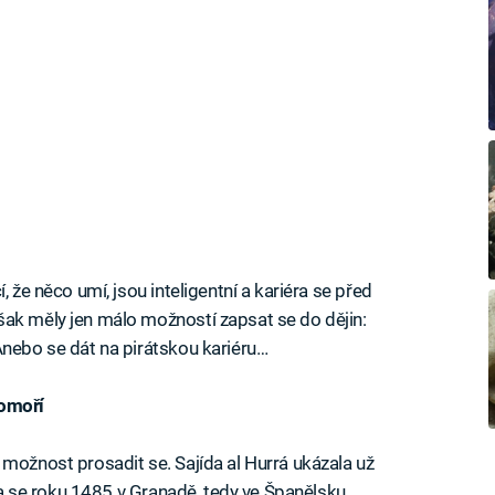
, že něco umí, jsou inteligentní a kariéra se před
šak měly jen málo možností zapsat se do dějin:
Anebo se dát na pirátskou kariéru…
domoří
 možnost prosadit se. Sajída al Hurrá ukázala už
ila se roku 1485 v Granadě, tedy ve Španělsku.