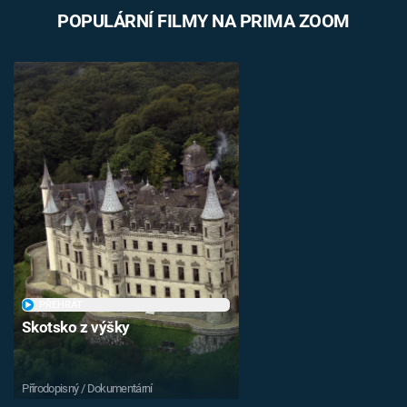
POPULÁRNÍ FILMY NA PRIMA ZOOM
PŘEHRÁT
Skotsko z výšky
Přírodopisný / Dokumentární