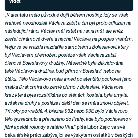
vidět
„
K atentátu mělo původně dojít během hostiny, kdy se však
vrahové neodhodlali Václava zabít a čin byl proto odložen na
následující ráno. Václav měl vstát na ranní mši, ale kněz
zavřel chrámové dveře a nechal Václava na pospas vrahům.
Nejprve se vražda nezdařila samotnému Boleslavovi, který
byl Václavem přemožen, posléze však Václava zabili
členové Boleslavovy družiny. Následně byla zlikvidována
také Václavova družina, buď přímo v Boleslavi, nebo na
útěku. Tělo Václavovo měla ihned po atentátu pochovat jeho
matka Drahomíra do země přímo v Boleslavi. Václavova
krev, která byla rozstříkána po stěnách kostela, byla umyta,
avšak na druhý a posléze i další den se měla znovu objevit.
Tři roky po vraždě, 4. března 932 nebo 938, bylo Václavovo
tělo vyzvednuto a převezeno do Prahy, kde bylo pochováno v
jižní apsidě rotundy svatého Víta,
“ píše Libor Zajíc ve své
bakalářské práci zabývající se výskytem ostatků v českých