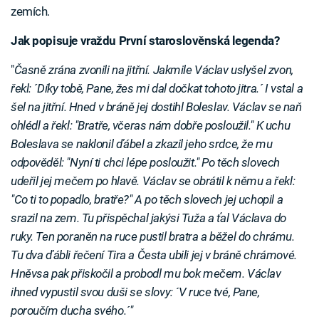
zemích.
Jak popisuje vraždu První staroslověnská legenda?
"
Časně zrána zvonili na jitřní. Jakmile Václav uslyšel zvon,
řekl: ´Díky tobě, Pane, žes mi dal dočkat tohoto jitra.´ I vstal a
šel na jitřní. Hned v bráně jej dostihl Boleslav. Václav se naň
ohlédl a řekl: "Bratře, včeras nám dobře posloužil." K uchu
Boleslava se naklonil ďábel a zkazil jeho srdce, že mu
odpověděl: "Nyní ti chci lépe posloužit." Po těch slovech
udeřil jej mečem po hlavě. Václav se obrátil k němu a řekl:
"Co ti to popadlo, bratře?" A po těch slovech jej uchopil a
srazil na zem. Tu přispěchal jakýsi Tuža a ťal Václava do
ruky. Ten poraněn na ruce pustil bratra a běžel do chrámu.
Tu dva ďábli řečení Tira a Česta ubili jej v bráně chrámové.
Hněvsa pak přiskočil a probodl mu bok mečem. Václav
ihned vypustil svou duši se slovy: ´V ruce tvé, Pane,
poroučím ducha svého.´"