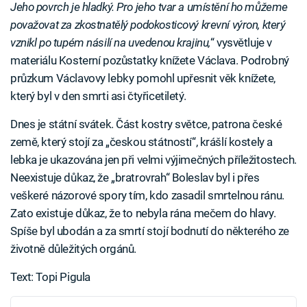
Jeho povrch je hladký. Pro jeho tvar a umístění ho můžeme
považovat za zkostnatělý podokosticový krevní výron, který
vznikl po tupém násilí na uvedenou krajinu,
“ vysvětluje v
materiálu Kosterní pozůstatky knížete Václava. Podrobný
průzkum Václavovy lebky pomohl upřesnit věk knížete,
který byl v den smrti asi čtyřicetiletý.
Dnes je státní svátek. Část kostry světce, patrona české
země, který stojí za „českou státností“, krášlí kostely a
lebka je ukazována jen při velmi výjimečných příležitostech.
Neexistuje důkaz, že „bratrovrah“ Boleslav byl i přes
veškeré názorové spory tím, kdo zasadil smrtelnou ránu.
Zato existuje důkaz, že to nebyla rána mečem do hlavy.
Spíše byl ubodán a za smrtí stojí bodnutí do některého ze
životně důležitých orgánů.
Text: Topi Pigula