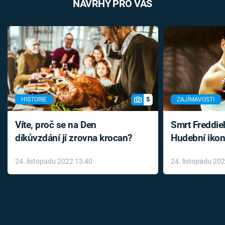
NÁVRHY PRO VÁS
5
HISTORIE
ZAJÍMAVOSTI
Víte, proč se na Den
Smrt Freddie
díkůvzdání jí zrovna krocan?
Hudební ikon
až do konce 
24. listopadu 2022 13:40
24. listopadu 20
léky