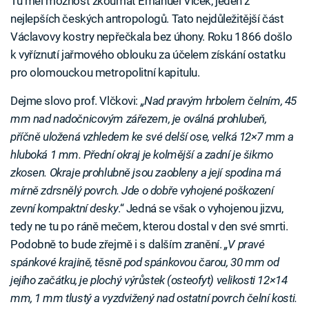
Tu měl možnost zkoumat Emanuel Vlček, jeden z
nejlepších českých antropologů. Tato nejdůležitější část
Václavovy kostry nepřečkala bez úhony. Roku 1866 došlo
k vyříznutí jařmového oblouku za účelem získání ostatku
pro olomouckou metropolitní kapitulu.
Dejme slovo prof. Vlčkovi:
„Nad pravým hrbolem čelním, 45
mm nad nadočnicovým zářezem, je oválná prohlubeň,
příčně uložená vzhledem ke své delší ose, velká 12×7 mm a
hluboká 1 mm. Přední okraj je kolmější a zadní je šikmo
zkosen. Okraje prohlubně jsou zaobleny a její spodina má
mírně zdrsnělý povrch. Jde o dobře vyhojené poškození
zevní kompaktní desky
.“ Jedná se však o vyhojenou jizvu,
tedy ne tu po ráně mečem, kterou dostal v den své smrti.
Podobně to bude zřejmě i s dalším zranění.
„V pravé
spánkové krajině, těsně pod spánkovou čarou, 30 mm od
jejího začátku, je plochý výrůstek (osteofyt) velikosti 12×14
mm, 1 mm tlustý a vyzdvižený nad ostatní povrch čelní kosti.