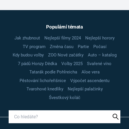
Populární témata
Jak zhubnout
Nejlepší filmy 2024
Nejlepší horory
TV program
Změna času
Partie
Počasí
Kdy budou volby
ZOO Nové začátky
Auto – katalog
7 pádů Honzy Dědka
Volby 2025
Svařené víno
Tatarák podle Pohlreicha
Aloe vera
Pěstování lichořeřišnice
Výpočet ascendentu
Tvarohové knedlíky
Nejlepší palačinky
Švestkový koláč