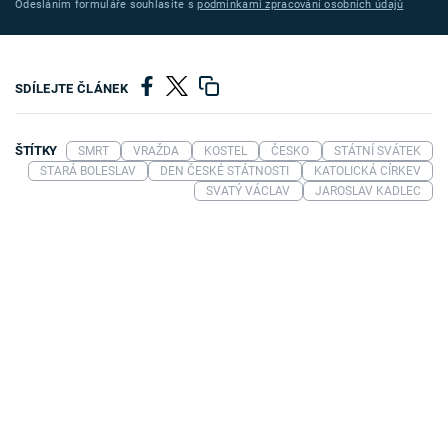
Odesláním formuláře souhlasíte s
podmínkami zpracování osobních údajů
SDÍLEJTE ČLÁNEK
ŠTÍTKY
SMRT
VRAŽDA
KOSTEL
ČESKO
STÁTNÍ SVÁTEK
STARÁ BOLESLAV
DEN ČESKÉ STÁTNOSTI
KATOLICKÁ CÍRKEV
SVATÝ VÁCLAV
JAROSLAV KADLEC