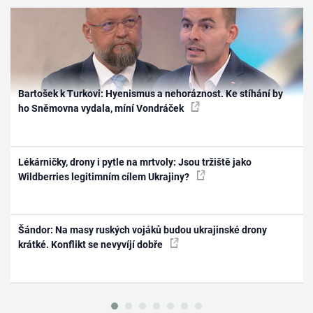
Bartošek k Turkovi: Hyenismus a nehoráznost. Ke stíhání by
ho Sněmovna vydala, míní Vondráček
Lékárničky, drony i pytle na mrtvoly: Jsou tržiště jako
Wildberries legitimním cílem Ukrajiny?
Šándor: Na masy ruských vojáků budou ukrajinské drony
krátké. Konflikt se nevyvíjí dobře