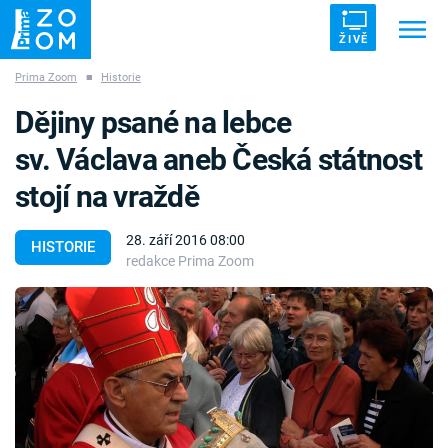
ŽIVĚ
Prima Zoom
■
Historie
Trendy:
ZRÁDCI
UFO
DRUHÁ SVĚTOVÁ VÁLKA
Dějiny psané na lebce
ZÁHADY
VETŘELCI DÁVNOVĚKU
sv. Václava aneb Česká státnost
stojí na vraždě
28. září 2016 08:00
HISTORIE
redakce Prima Zoom
Témata
Témata
Pořady
TV Program