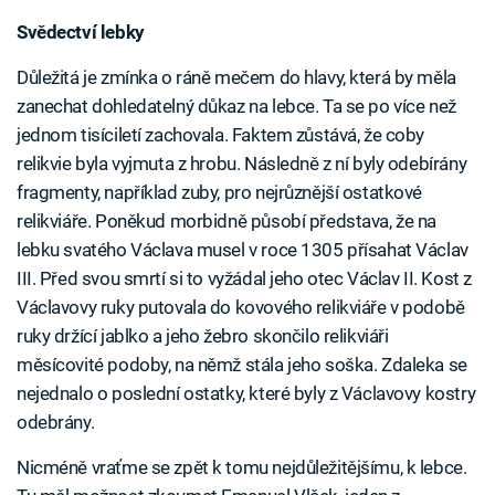
Svědectví lebky
Důležitá je zmínka o ráně mečem do hlavy, která by měla
zanechat dohledatelný důkaz na lebce. Ta se po více než
jednom tisíciletí zachovala. Faktem zůstává, že coby
relikvie byla vyjmuta z hrobu. Následně z ní byly odebírány
fragmenty, například zuby, pro nejrůznější ostatkové
relikviáře. Poněkud morbidně působí představa, že na
lebku svatého Václava musel v roce 1305 přísahat Václav
III. Před svou smrtí si to vyžádal jeho otec Václav II. Kost z
Václavovy ruky putovala do kovového relikviáře v podobě
ruky držící jablko a jeho žebro skončilo relikviáři
měsícovité podoby, na němž stála jeho soška. Zdaleka se
nejednalo o poslední ostatky, které byly z Václavovy kostry
odebrány.
Nicméně vraťme se zpět k tomu nejdůležitějšímu, k lebce.