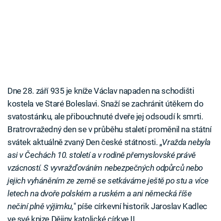
Dne 28. září 935 je kníže Václav napaden na schodišti
kostela ve Staré Boleslavi. Snaží se zachránit útěkem do
svatostánku, ale přibouchnuté dveře jej odsoudí k smrti.
Bratrovražedný den se v průběhu staletí proměnil na státní
svátek aktuálně zvaný Den české státnosti. „
Vražda nebyla
asi v Čechách 10. století a v rodině přemyslovské právě
vzácností. S vyvražďováním nebezpečných odpůrců nebo
jejich vyháněním ze země se setkáváme ještě po stu a více
letech na dvoře polském a ruském a ani německá říše
nečiní plně výjimku,
" píše církevní historik Jaroslav Kadlec
ve své knize Dějiny katolické církve II.