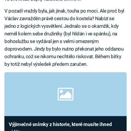
V pozadí vraždy byla, jak jinak, touha po moci. Ale proč byl
Václav zavražděn právě cestou do kostela? Nabízí se
jedno z logických vysvětlení. Jednalo se o okamžik, kdy
neměl kolem sebe družiníky (byl hlídán i ve spánku), na
bohoslužbu se vydával jen s velmi omezeným
doprovodem. Jindy by bylo nutno překonat jeho oddanou
ochranku, což se nikomu nechtělo riskovat. Během bitky
by totiž nebyl výsledek předem zaručen.
Výjimečné snímky z historie, které musíte ihned