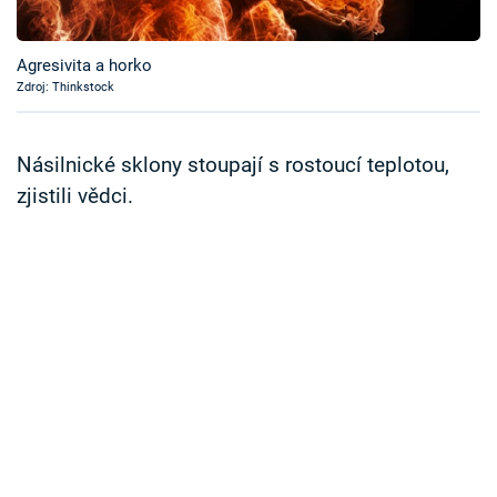
Časopis
Agresivita a horko
Sledujte prima+
Zdroj: Thinkstock
Přihlášení
Násilnické sklony stoupají s rostoucí teplotou,
zjistili vědci.
Sledujte nás