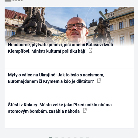
Neodborné, plýtváte penězi, píší umělci Babišovi kvůli
Klempířovi. Ministr kulturní politiku hájí
Mýty o válce na Ukrajině: Jak to bylo s nacismem,
Euromajdanem či Krymem a kdo je diktátor?
Štěstí z Kokury: Město velké jako Plzeň uniklo oběma
atomovým bombám, zasáhla náhoda