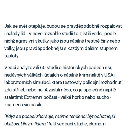
Jak se svět otepluje, budou se pravděpodobně rozpalovat
i nálady lidí. V nové rozsáhlé studii to zjistili vědci, podle
nichž agresivní skutky, jako jsou násilné trestné činy nebo
války, jsou pravděpodobnější s každým dalším stupněm
teploty.
Vědci analyzovali 60 studií o historických pádech říší,
nedávných válkách, údajích o násilné kriminalitě v USA i
laboratorních simulací, které testovaly policejní rozhodnutí,
zda střílet, nebo ne. A zjistili něco, co je společné napříč
staletími: Extrémní počasí - velké horko nebo sucho -
znamená víc násilí.
"Když se počasí zhoršuje, máme tendenci být ochotnější
ubližovat jiným lidem,"
řekl vedoucí studie, ekonom