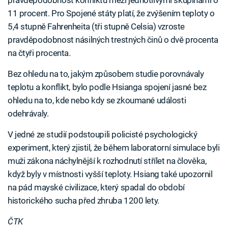
pravděpodobnost konfliktu mezi jednotlivými skupinami o
11 procent. Pro Spojené státy platí, že zvýšením teploty o
5,4 stupně Fahrenheita (tři stupně Celsia) vzroste
pravděpodobnost násilných trestných činů o dvě procenta
na čtyři procenta.
Bez ohledu na to, jakým způsobem studie porovnávaly
teplotu a konflikt, bylo podle Hsianga spojení jasné bez
ohledu na to, kde nebo kdy se zkoumané události
odehrávaly.
V jedné ze studií podstoupili policisté psychologický
experiment, který zjistil, že během laboratorní simulace byli
muži zákona náchylnější k rozhodnutí střílet na člověka,
když byly v místnosti vyšší teploty. Hsiang také upozornil
na pád mayské civilizace, který spadal do období
historického sucha před zhruba 1200 lety.
ČTK