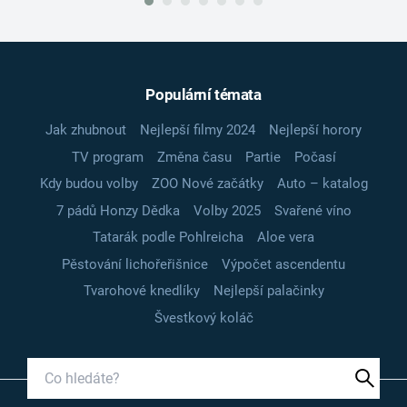
Populární témata
Jak zhubnout
Nejlepší filmy 2024
Nejlepší horory
TV program
Změna času
Partie
Počasí
Kdy budou volby
ZOO Nové začátky
Auto – katalog
7 pádů Honzy Dědka
Volby 2025
Svařené víno
Tatarák podle Pohlreicha
Aloe vera
Pěstování lichořeřišnice
Výpočet ascendentu
Tvarohové knedlíky
Nejlepší palačinky
Švestkový koláč