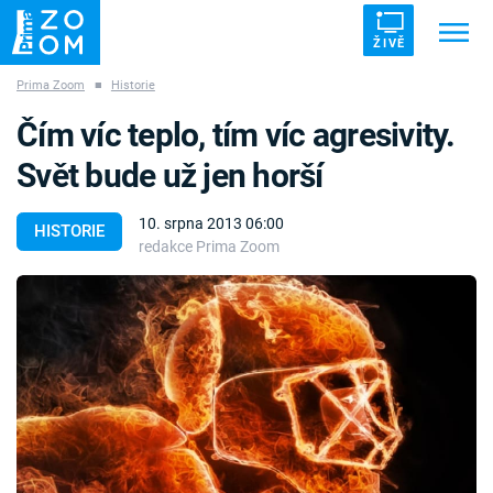
ŽIVĚ
Prima Zoom
■
Historie
Trendy:
ZRÁDCI
UFO
DRUHÁ SVĚTOVÁ VÁLKA
Čím víc teplo, tím víc agresivity.
ZÁHADY
VETŘELCI DÁVNOVĚKU
Svět bude už jen horší
10. srpna 2013 06:00
HISTORIE
redakce Prima Zoom
Témata
Témata
Pořady
TV Program