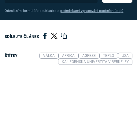
Odesláním formuláře souhlasíte s
podmínkami zpracování osobních údajů
SDÍLEJTE ČLÁNEK
ŠTÍTKY
VÁLKA
AFRIKA
AGRESE
TEPLO
USA
KALIFORNSKÁ UNIVERZITA V BERKELEY