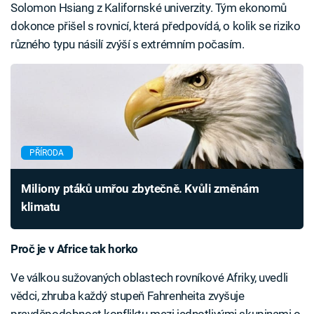
Solomon Hsiang z Kalifornské univerzity. Tým ekonomů
dokonce přišel s rovnicí, která předpovídá, o kolik se riziko
různého typu násilí zvýší s extrémním počasím.
PŘÍRODA
Miliony ptáků umřou zbytečně. Kvůli změnám
klimatu
Proč je v Africe tak horko
Ve válkou sužovaných oblastech rovníkové Afriky, uvedli
vědci, zhruba každý stupeň Fahrenheita zvyšuje