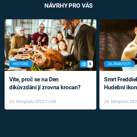
NÁVRHY PRO VÁS
5
HISTORIE
ZAJÍMAVOSTI
Víte, proč se na Den
Smrt Freddie
díkůvzdání jí zrovna krocan?
Hudební ikon
až do konce 
24. listopadu 2022 13:40
24. listopadu 20
léky