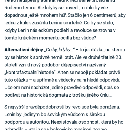
Tento neúspěšný atentát vedl k nechvalně proslulému
Rudému teroru. Ale kdyby se povedl, mohlo by vše
dopadnout ještě mnohem hůř. Stačilo jen 6 centimetrů, aby
jedna z kulek zasáhla Lenina smrtelně. Co by se stalo,
kdyby Lenin následkům podlehl a revoluce se zrovna v
tomto kritickém momentu ocitla bez vůdce?
Alternativní dějiny
„Co by, kdyby…“
– to je otázka, na kterou
by se historik správně neměl ptát. Ale ve druhé třetině 20.
století vznikl nový podobor dějepisectví nazývaný
„kontrafaktuální historie“. A ten se nebojí pokládat právě
tuto otázku – a upřímně a vědecky na ni hledá odpovědi.
Účelem není nacházet jediné pravdivé odpovědi, spíš se
podívat na historická dogmata z trošku jiného úhlu…
S nejvyšší pravděpodobností by revoluce byla poražena.
Lenin byl jediným bolševickým vůdcem s širokou
podporou a autoritou. Neexistovala osobnost, která by ho
nahradila – Stalin se v bolševické mašinérii teprve