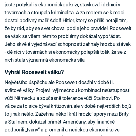
ještě potýkali s ekonomickou krizí, stávkovali dělníci v
továrnách a stoupala kriminalita. A za mořem se k moci
dostal podivný malíř Adolf Hitler, který se příliš netajil tím,
že by rád, aby se svět choval podle jeho pravidel. Roosevelt
se však se všemi těmito problémy dokázal vypořádat.
Jeho skvělé vyjednávací schopnosti zahnaly hrozbu stávek
- dělníci v továrnách si ekonomicky polepšili tolik, že se z
nich stala významná ekonomická síla.
Vyhrál Roosevelt válku?
Největšího úspěchu ale Roosevelt dosáhl v době II.
světové války. Projevil výjimečnou kombinaci neústupnosti
vůči Německu a současně tolerance vůči Stalinovi. Po
válce za to sice býval kritizován, ale v době nejtvrdších bojů
to jinak nešlo. Zažehnal několikrát hrozící spory mezi Brity
a Stalinem, dokázal přimět Američany, aby finančně
podpořili „Ivany“ a proměnil americkou ekonomiku ve