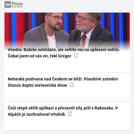
Vondra: Babiše nehlídáte, ale svítíte mu na uplácení voličů.
Čekal jsem od vás víc, řekl Gregor
Nebeská podívaná nad Českem se blíží. Působivé zatmění
Slunce doplní meteorická show
Češi slepě věřili aplikaci a přecenili síly, píší v Rakousku. V
Alpách je zachraňoval vrtulník