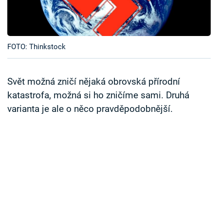
Časopis
Sledujte prima+
FOTO: Thinkstock
Přihlášení
Svět možná zničí nějaká obrovská přírodní
katastrofa, možná si ho zničíme sami. Druhá
Sledujte nás
varianta je ale o něco pravděpodobnější.