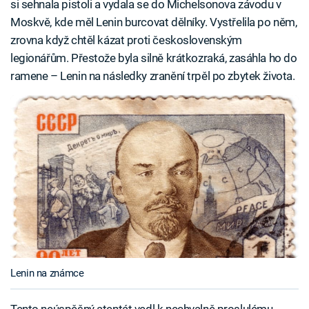
si sehnala pistoli a vydala se do Michelsonova závodu v
Moskvě, kde měl Lenin burcovat dělníky. Vystřelila po něm,
zrovna když chtěl kázat proti československým
legionářům. Přestože byla silně krátkozraká, zasáhla ho do
ramene – Lenin na následky zranění trpěl po zbytek života.
Lenin na známce