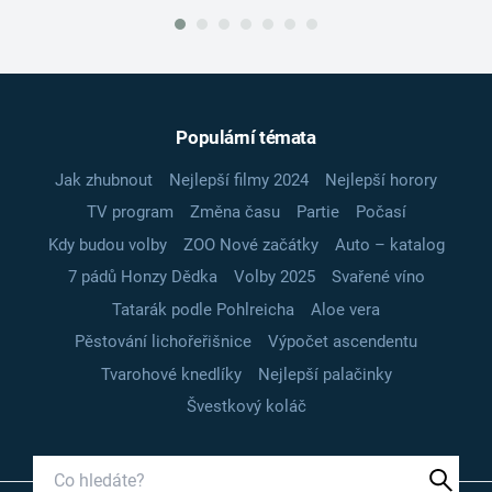
Populární témata
Jak zhubnout
Nejlepší filmy 2024
Nejlepší horory
TV program
Změna času
Partie
Počasí
Kdy budou volby
ZOO Nové začátky
Auto – katalog
7 pádů Honzy Dědka
Volby 2025
Svařené víno
Tatarák podle Pohlreicha
Aloe vera
Pěstování lichořeřišnice
Výpočet ascendentu
Tvarohové knedlíky
Nejlepší palačinky
Švestkový koláč