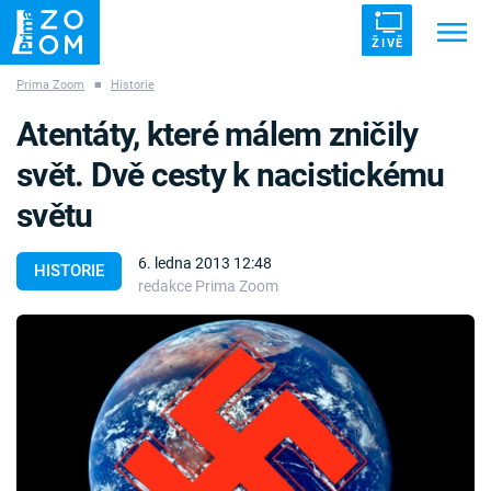
ŽIVĚ
Prima Zoom
■
Historie
Trendy:
ZRÁDCI
UFO
DRUHÁ SVĚTOVÁ VÁLKA
Atentáty, které málem zničily
ZÁHADY
VETŘELCI DÁVNOVĚKU
svět. Dvě cesty k nacistickému
světu
6. ledna 2013 12:48
HISTORIE
redakce Prima Zoom
Témata
Témata
Pořady
TV Program