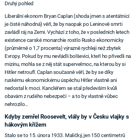
Druhý pohled
Liberální ekonom Bryan Caplan (shoda jmen s atentátnicí
je čistě náhodná) věří, že by naopak po Leninově smrti
zavládl ráj na Zemi. Vychází z toho, že v posledních letech
existence carské monarchie rostlo Rusko ekonomicky
(průměrně o 1,7 procenta) výrazně rychleji než zbytek
Evropy. Pokud by mu nevládli bolševici, kteří ho přivedli na
mizinu, mohla se z něj stát supervelmoc, na kterou by si
Hitler netroufl. Caplan současně věří, že by se díky
ruskému ekonomickému úspěchu Hitler vlastně ani
nedostal k moci. Kancléřem se stal především kvůli
obavám z rudého nebezpečí – a to by vlastně vůbec
nehrozilo…
Kdyby zemřel Roosevelt, vlály by v Česku vlajky s
hákovým křížem
Stalo se to 15. února 1933. Maličký, jen 150 centimetrů