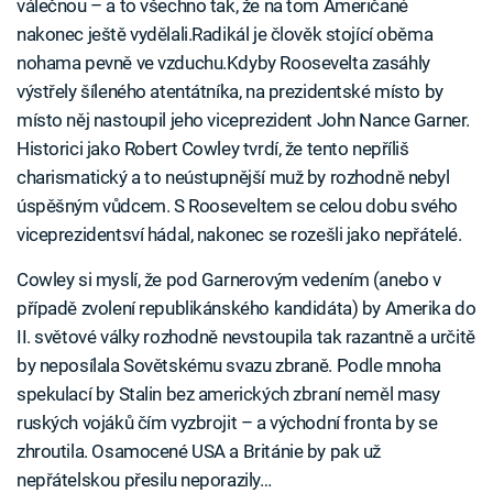
válečnou – a to všechno tak, že na tom Američané
nakonec ještě vydělali.Radikál je člověk stojící oběma
nohama pevně ve vzduchu.Kdyby Roosevelta zasáhly
výstřely šíleného atentátníka, na prezidentské místo by
místo něj nastoupil jeho viceprezident John Nance Garner.
Historici jako Robert Cowley tvrdí, že tento nepříliš
charismatický a to neústupnější muž by rozhodně nebyl
úspěšným vůdcem. S Rooseveltem se celou dobu svého
viceprezidentsví hádal, nakonec se rozešli jako nepřátelé.
Cowley si myslí, že pod Garnerovým vedením (anebo v
případě zvolení republikánského kandidáta) by Amerika do
II. světové války rozhodně nevstoupila tak razantně a určitě
by neposílala Sovětskému svazu zbraně. Podle mnoha
spekulací by Stalin bez amerických zbraní neměl masy
ruských vojáků čím vyzbrojit – a východní fronta by se
zhroutila. Osamocené USA a Británie by pak už
nepřátelskou přesilu neporazily…