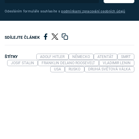
Odesláním formuláře souhlasíte s
podmínkami zpracování osobních údajů
SDÍLEJTE ČLÁNEK
ŠTÍTKY
ADOLF HITLER
NĚMECKO
ATENTÁT
SMRT
JOSIF STALIN
FRANKLIN DELANO ROOSEVELT
VLADIMIR LENIN
USA
RUSKO
DRUHÁ SVĚTOVÁ VÁLKA