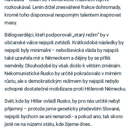
rozkoukával. Lenin držel znesvářené frakce dohromady,
kromě toho disponoval nesporným talentem inspirovat
masy.
Bělogvardějci, kteří podporovali „starý režim“ by v
občanské válce nejspíš zvítězili. Krátkodobé následky by
nejspíš byly minimální – nebolševická vláda by nejspíš
také uzavřela mír s Německem a dějiny by se příliš
neměnily. Dlouhodobě by však došlo k větším změnám.
Nekomunistické Rusko by určitě pokračovalo v mírném
růstu, ale s demokratickým režimem by nejspíš nebylo
schopné dostatečné mobilizace proti Hitlerově Německu.
Svět, kde by Hitler ovládl Rusko, by pro nás určitě nebyl
příjemný – protože jsme geneticky především Slované,
nejspíš bychom se ani nenarodi - a pokud ano, tak skoro
jistě ne na núzemí státu, kde žijeme dnes..