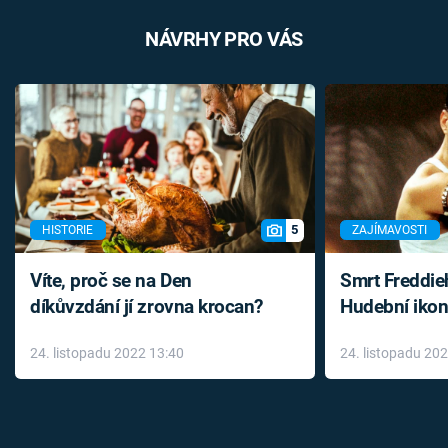
NÁVRHY PRO VÁS
5
HISTORIE
ZAJÍMAVOSTI
Víte, proč se na Den
Smrt Freddie
díkůvzdání jí zrovna krocan?
Hudební ikon
až do konce 
24. listopadu 2022 13:40
24. listopadu 20
léky