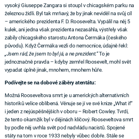
vysoký Giuseppe Zangara si stoupl v chicagském parku na
železnou židli. Byl tak mrňavý, že by jinak neviděl na svůj cíl
– amerického prezidenta F. D. Roosevelta. Vypálil na něj 5
kulek, ani jedna však prezidenta nezasáhla, výstřely však
zabily chicagského starostu Antona Čermáka (českého
původu). Když Čermáka vezli do nemocnice, údajně řekl:
„Jsem rád, že jsem to byl já, a ne prezident.“
To je
jednoznačně pravda – kdyby zemřel Roosevelt, mohl svět
vypadat úplně jinak, mnohem, mnohem hůře.
Podívejte se na dobové záběry atentátu:
Možná Rooseveltova smrt je u amerických alternativních
historiků velice oblíbená. Věnuje se jí ve své knize „What if“
i jeden z nejúspěšnějších v oboru – Robert Cowley. Tvrdí,
že tento okamžik byl v dějinách klíčový. Rooseveltova smrt
by podle něj uvrhla svět pod nadvládu nacistů. Spojené
státy na tom v roce 1933 nebyly vůbec dobře. Stále se