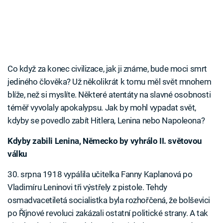
Co když za konec civilizace, jak ji známe, bude moci smrt
jediného člověka? Už několikrát k tomu měl svět mnohem
blíže, než si myslíte. Některé atentáty na slavné osobnosti
téměř vyvolaly apokalypsu. Jak by mohl vypadat svět,
kdyby se povedlo zabít Hitlera, Lenina nebo Napoleona?
Kdyby zabili Lenina, Německo by vyhrálo II. světovou
válku
30. srpna 1918 vypálila učitelka Fanny Kaplanová po
Vladimíru Leninovi tři výstřely z pistole. Tehdy
osmadvacetiletá socialistka byla rozhořčená, že bolševici
po Říjnové revoluci zakázali ostatní politické strany. A tak