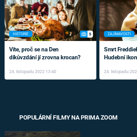
5
HISTORIE
ZAJÍMAVOSTI
Víte, proč se na Den
Smrt Freddie
díkůvzdání jí zrovna krocan?
Hudební ikon
až do konce 
24. listopadu 2022 13:40
24. listopadu 20
léky
POPULÁRNÍ FILMY NA PRIMA ZOOM