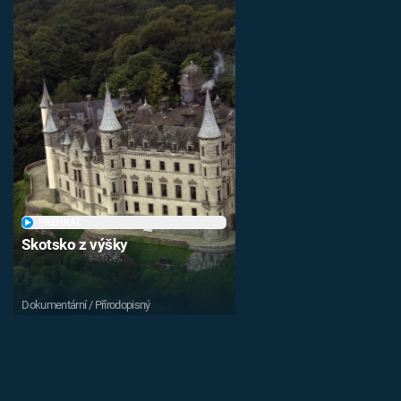
PŘEHRÁT
Skotsko z výšky
Dokumentární / Přírodopisný