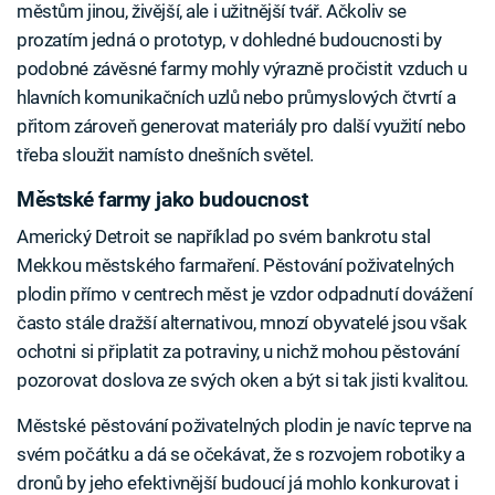
městům jinou, živější, ale i užitnější tvář. Ačkoliv se
prozatím jedná o prototyp, v dohledné budoucnosti by
podobné závěsné farmy mohly výrazně pročistit vzduch u
hlavních komunikačních uzlů nebo průmyslových čtvrtí a
přitom zároveň generovat materiály pro další využití nebo
třeba sloužit namísto dnešních světel.
Městské farmy jako budoucnost
Americký Detroit se například po svém bankrotu stal
Mekkou městského farmaření. Pěstování poživatelných
plodin přímo v centrech měst je vzdor odpadnutí dovážení
často stále dražší alternativou, mnozí obyvatelé jsou však
ochotni si připlatit za potraviny, u nichž mohou pěstování
pozorovat doslova ze svých oken a být si tak jisti kvalitou.
Městské pěstování poživatelných plodin je navíc teprve na
svém počátku a dá se očekávat, že s rozvojem robotiky a
dronů by jeho efektivnější budoucí já mohlo konkurovat i