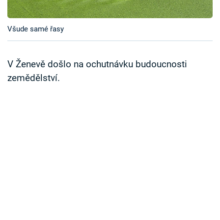
Časopis
Všude samé řasy
Sledujte prima+
Přihlášení
V Ženevě došlo na ochutnávku budoucnosti
zemědělství.
Sledujte nás