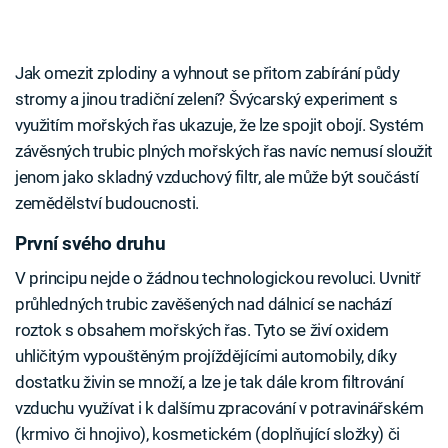
Jak omezit zplodiny a vyhnout se přitom zabírání půdy
stromy a jinou tradiční zelení? Švýcarský experiment s
využitím mořských řas ukazuje, že lze spojit obojí. Systém
závěsných trubic plných mořských řas navíc nemusí sloužit
jenom jako skladný vzduchový filtr, ale může být součástí
zemědělství budoucnosti.
První svého druhu
V principu nejde o žádnou technologickou revoluci. Uvnitř
průhledných trubic zavěšených nad dálnicí se nachází
roztok s obsahem mořských řas. Tyto se živí oxidem
uhličitým vypouštěným projíždějícími automobily, díky
dostatku živin se množí, a lze je tak dále krom filtrování
vzduchu využívat i k dalšímu zpracování v potravinářském
(krmivo či hnojivo), kosmetickém (doplňující složky) či