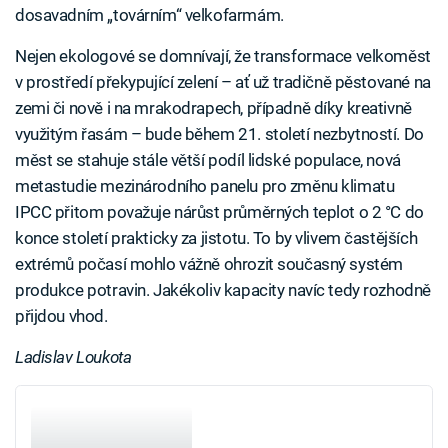
dosavadním „továrním“ velkofarmám.
Nejen ekologové se domnívají, že transformace velkoměst
v prostředí překypující zelení – ať už tradičně pěstované na
zemi či nově i na mrakodrapech, případně díky kreativně
využitým řasám – bude během 21. století nezbytností. Do
měst se stahuje stále větší podíl lidské populace, nová
metastudie mezinárodního panelu pro změnu klimatu
IPCC přitom považuje nárůst průměrných teplot o 2 °C do
konce století prakticky za jistotu. To by vlivem častějších
extrémů počasí mohlo vážně ohrozit současný systém
produkce potravin. Jakékoliv kapacity navíc tedy rozhodně
přijdou vhod.
Ladislav Loukota