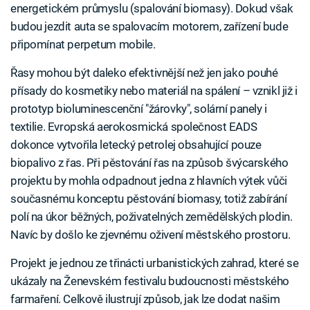
energetickém průmyslu (spalování biomasy). Dokud však
budou jezdit auta se spalovacím motorem, zařízení bude
připomínat perpetum mobile.
Řasy mohou být daleko efektivnější než jen jako pouhé
přísady do kosmetiky nebo materiál na spálení – vznikl již i
prototyp bioluminescenční "žárovky", solární panely i
textilie. Evropská aerokosmická společnost EADS
dokonce vytvořila letecký petrolej obsahující pouze
biopalivo z řas. Při pěstování řas na způsob švýcarského
projektu by mohla odpadnout jedna z hlavních výtek vůči
současnému konceptu pěstování biomasy, totiž zabírání
polí na úkor běžných, poživatelných zemědělských plodin.
Navíc by došlo ke zjevnému oživení městského prostoru.
Projekt je jednou ze třinácti urbanistických zahrad, které se
ukázaly na Ženevském festivalu budoucnosti městského
farmaření. Celkově ilustrují způsob, jak lze dodat našim