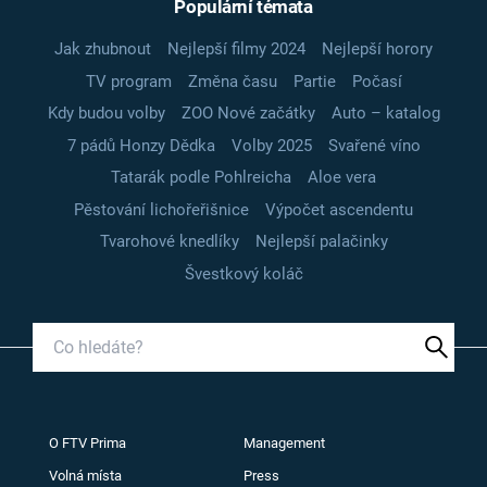
Populární témata
Jak zhubnout
Nejlepší filmy 2024
Nejlepší horory
TV program
Změna času
Partie
Počasí
Kdy budou volby
ZOO Nové začátky
Auto – katalog
7 pádů Honzy Dědka
Volby 2025
Svařené víno
Tatarák podle Pohlreicha
Aloe vera
Pěstování lichořeřišnice
Výpočet ascendentu
Tvarohové knedlíky
Nejlepší palačinky
Švestkový koláč
O FTV Prima
Management
Volná místa
Press