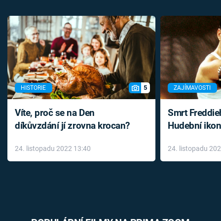
5
HISTORIE
ZAJÍMAVOSTI
Víte, proč se na Den
Smrt Freddie
díkůvzdání jí zrovna krocan?
Hudební ikon
až do konce 
24. listopadu 2022 13:40
24. listopadu 20
léky