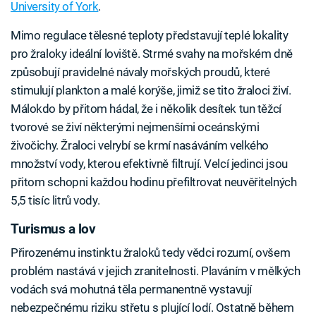
University of York
.
Mimo regulace tělesné teploty představují teplé lokality
pro žraloky ideální loviště. Strmé svahy na mořském dně
způsobují pravidelné návaly mořských proudů, které
stimulují plankton a malé korýše, jimiž se tito žraloci živí.
Málokdo by přitom hádal, že i několik desítek tun těžcí
tvorové se živí některými nejmenšími oceánskými
živočichy. Žraloci velrybí se krmí nasáváním velkého
množství vody, kterou efektivně filtrují. Velcí jedinci jsou
přitom schopni každou hodinu přefiltrovat neuvěřitelných
5,5 tisíc litrů vody.
Turismus a lov
Přirozenému instinktu žraloků tedy vědci rozumí, ovšem
problém nastává v jejich zranitelnosti. Plaváním v mělkých
vodách svá mohutná těla permanentně vystavují
nebezpečnému riziku střetu s plující lodí. Ostatně během