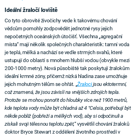
Ideální žraločí loviště
Co tyto obrovité živočichy vede k takovému chování
vědcům pomohly zodpovědět jednotné rysy jejich
nepočetných oceánských útočišť. Všechna „agregační
místa“ mají několik společných charakteristik: tamní voda
je teplá, mělká a nachází se vedle strmých svahů, které
ustupují do oblastí s mnohem hlubší vodou (obvykle mezi
200-1000 metry). Nová působiště tak poskytují žralokům
ideální krmné zóny, přičemž nízká hladina zase umožňuje
jejich mohutným tělům se ohřát. „
Žraloci
jsou ektotermní,
což znamená, že jsou závislí na vnějších zdrojích tepla.
Protože se mohou ponořit do hloubky více než 1900 metrů,
kde teplota vody může být chladná až 4 °Celsia, potřebují být
někde poblíž (pobřeží a mělkých vod), aby si odpočinuli a
získali svoji tělesnou teplotu zpět,
“ vysvětlil chování žraloků
doktor Bryce Stewart z oddělení životního prostředí v