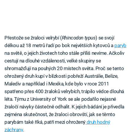
Přestože se žraloci velrybí (
Rhincodon typus
) se svojí
délkou až 18 metrů řadí po bok největších kytovců a
paryb
na světě, o jejich životech toho stále příliš nevíme. Ačkoliv
cestují na dlouhé vzdálenosti, velké skupiny se
shromažďují na pouhých 20 místech světa. Proč se tento
ohrožený druh kupí v blízkosti pobřeží Austrálie, Belize,
Malediv a například i Mexika, kde bylo v roce 2011
spatřeno přes 400 žraloků velrybích, trápilo vědce dlouhá
léta. Týmu z University of York se ale podařilo nejasné
žraločí návyky částečně odhalit. K jejich bádání je přivedla
zejména skutečnost, že žraloci obrovští, jak se těmto
parybám také říká, patří mezi ohrožený
druh hodný
záchrany
.