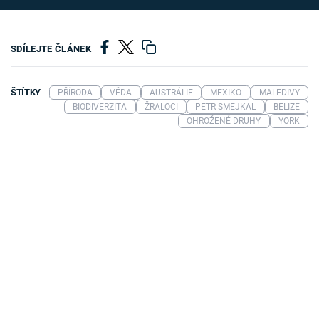
SDÍLEJTE ČLÁNEK
ŠTÍTKY
PŘÍRODA
VĚDA
AUSTRÁLIE
MEXIKO
MALEDIVY
BIODIVERZITA
ŽRALOCI
PETR SMEJKAL
BELIZE
OHROŽENÉ DRUHY
YORK