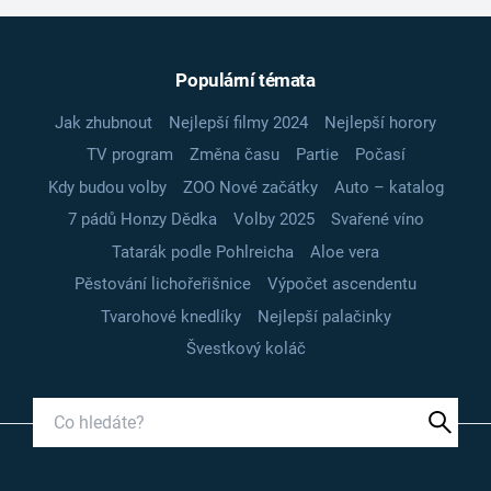
Populární témata
Jak zhubnout
Nejlepší filmy 2024
Nejlepší horory
TV program
Změna času
Partie
Počasí
Kdy budou volby
ZOO Nové začátky
Auto – katalog
7 pádů Honzy Dědka
Volby 2025
Svařené víno
Tatarák podle Pohlreicha
Aloe vera
Pěstování lichořeřišnice
Výpočet ascendentu
Tvarohové knedlíky
Nejlepší palačinky
Švestkový koláč