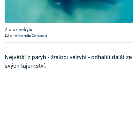
Časopis
Sledujte prima+
Žralok velrybí
Zdroj: Wikimedia Commons
Přihlášení
Největší z paryb - žraloci velrybí - odhalili další ze
Sledujte nás
svých tajemství.