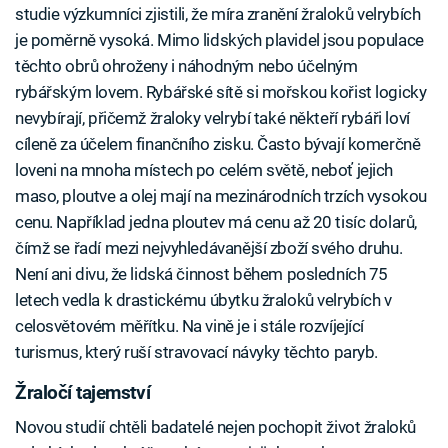
studie výzkumníci zjistili, že míra zranění žraloků velrybích
je poměrně vysoká. Mimo lidských plavidel jsou populace
těchto obrů ohroženy i náhodným nebo účelným
rybářským lovem. Rybářské sítě si mořskou kořist logicky
nevybírají, přičemž žraloky velrybí také někteří rybáři loví
cíleně za účelem finančního zisku. Často bývají komerčně
loveni na mnoha místech po celém světě, neboť jejich
maso, ploutve a olej mají na mezinárodních trzích vysokou
cenu. Například jedna ploutev má cenu až 20 tisíc dolarů,
čímž se řadí mezi nejvyhledávanější zboží svého druhu.
Není ani divu, že lidská činnost během posledních 75
letech vedla k drastickému úbytku žraloků velrybích v
celosvětovém měřítku. Na vině je i stále rozvíjející
turismus, který ruší stravovací návyky těchto paryb.
Žraločí tajemství
Novou studií chtěli badatelé nejen pochopit život žraloků