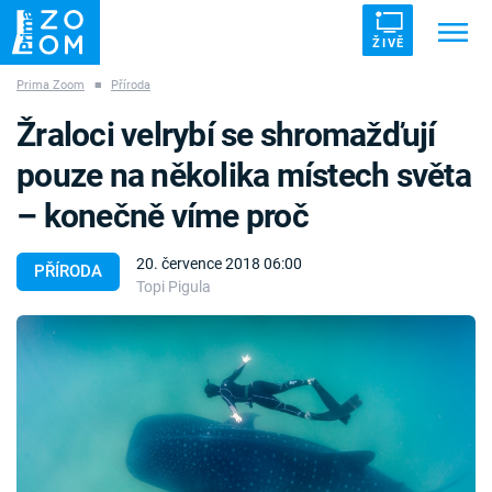
ŽIVĚ
Prima Zoom
■
Příroda
Trendy:
ZRÁDCI
UFO
DRUHÁ SVĚTOVÁ VÁLKA
Žraloci velrybí se shromažďují
ZÁHADY
VETŘELCI DÁVNOVĚKU
pouze na několika místech světa
– konečně víme proč
20. července 2018 06:00
PŘÍRODA
Topi Pigula
Témata
Témata
Pořady
TV Program