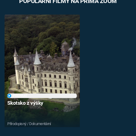
POPULÁRNÍ FILMY NA PRIMA ZOOM
PŘEHRÁT
Skotsko z výšky
Přírodopisný / Dokumentární