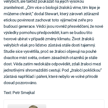
velrybích, ale taktéž poukázat na jejich vysokou
zranitelnost. „Čím více o biologii žraloků víme, tím lépe je
můžeme chránit,“ dodal Stewart, který zároveň zdůraznil
etickou povinnost zachovat toto výjimečné zvíře pro
budoucí generace. Vědci jsou rovněž přesvědčeni, že nové
výsledky pomohou předpovědět, kam se budou tito
tvorové ubírat v případě změny klimatu. Život žraloků
velrybích však pro lidstvo zůstává stále dosti tajemný.
Studie sice vysvětlila, proč se žraloci objevují na pouhé
dvacítce míst světa, ovšem zásadních otazníků je stále
dost. Věda zatím nedokáže odpovědět, zdali žraloci mezi
jednotlivými shromaždišti cestují. Pod „žraločí pokličkou“
zůstává například i páření, které nebylo ve volné přírodě
dosud pozorováno.
Text: Petr Smejkal