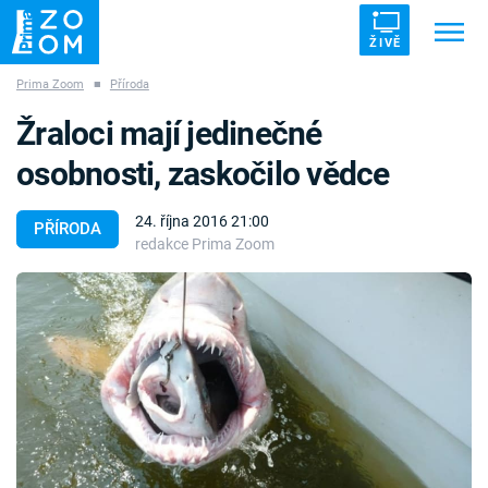
ŽIVĚ
Prima Zoom
■
Příroda
Trendy:
ZRÁDCI
UFO
DRUHÁ SVĚTOVÁ VÁLKA
Žraloci mají jedinečné
ZÁHADY
VETŘELCI DÁVNOVĚKU
osobnosti, zaskočilo vědce
24. října 2016 21:00
PŘÍRODA
redakce Prima Zoom
Témata
Témata
Pořady
TV Program