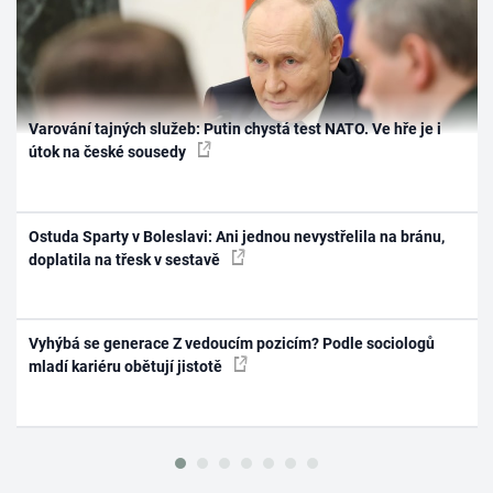
Varování tajných služeb: Putin chystá test NATO. Ve hře je i
útok na české sousedy
Ostuda Sparty v Boleslavi: Ani jednou nevystřelila na bránu,
doplatila na třesk v sestavě
Vyhýbá se generace Z vedoucím pozicím? Podle sociologů
mladí kariéru obětují jistotě