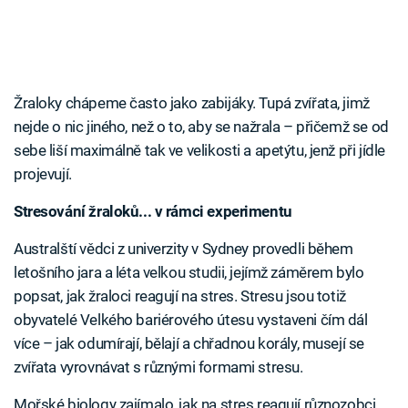
Žraloky chápeme často jako zabijáky. Tupá zvířata, jimž
nejde o nic jiného, než o to, aby se nažrala – přičemž se od
sebe liší maximálně tak ve velikosti a apetýtu, jenž při jídle
projevují.
Stresování žraloků... v rámci experimentu
Australští vědci z univerzity v Sydney provedli během
letošního jara a léta velkou studii, jejímž záměrem bylo
popsat, jak žraloci reagují na stres. Stresu jsou totiž
obyvatelé Velkého bariérového útesu vystaveni čím dál
více – jak odumírají, bělají a chřadnou korály, musejí se
zvířata vyrovnávat s různými formami stresu.
Mořské biology zajímalo, jak na stres reagují různozobci,