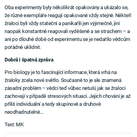
Oba experimenty byly několikrát opakovány a ukázalo se,
že různé exempláře reagují opakovaně vždy stejně. Někteří
žraloci byli vždy stateční a panikařili jen výjimečně, jiní
naopak konstantně reagovali vyděšeně a se strachem – a
ani po dlouhé době od experimentu se je nedařilo vědcům
pořádně uklidnit.
Dobrá i špatná zpráva
Pro biology je to fascinující informace, která vrhá na
žraloky zcela nové světlo. Současně to je ale znamená
zásadní problém – vědci teď vůbec netuší, jak se žraloci
zachovají v případě stresových situací. Jejich chování je až
příliš individuální a tedy skupinově a druhově
neodhadnutelné...
Text: MK