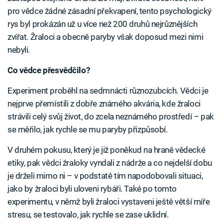
pro vědce žádné zásadní překvapení, tento psychologický
rys byl prokázán už u více než 200 druhů nejrůznějších
zvířat. Žraloci a obecně paryby však doposud mezi nimi
nebyli.
Co vědce přesvědčilo?
Experiment proběhl na sedmnácti různozubcích. Vědci je
nejprve přemístili z dobře známého akvária, kde žraloci
strávili celý svůj život, do zcela neznámého prostředí – pak
se měřilo, jak rychle se mu paryby přizpůsobí.
V druhém pokusu, který je již poněkud na hraně vědecké
etiky, pak vědci žraloky vyndali z nádrže a co nejdelší dobu
je drželi mimo ni – v podstatě tím napodobovali situaci,
jako by žraloci byli uloveni rybáři. Také po tomto
experimentu, v němž byli žraloci vystaveni ještě větší míře
stresu, se testovalo, jak rychle se zase uklidní.