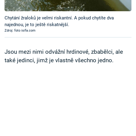
Časopis
Chytání žraloků je velmi riskantní. A pokud chytíte dva
Sledujte prima+
najednou, je to ještě riskatnější.
Zdroj: foto isifa.com
Přihlášení
Jsou mezi nimi odvážní hrdinové, zbabělci, ale
také jedinci, jimž je vlastně všechno jedno.
Sledujte nás