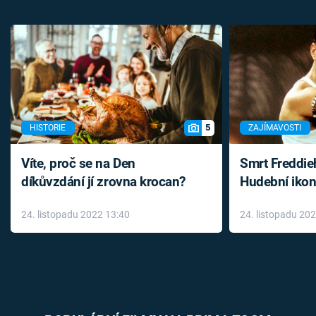
5
HISTORIE
ZAJÍMAVOSTI
Víte, proč se na Den
Smrt Freddie
díkůvzdání jí zrovna krocan?
Hudební ikon
až do konce 
24. listopadu 2022 13:40
24. listopadu 20
léky