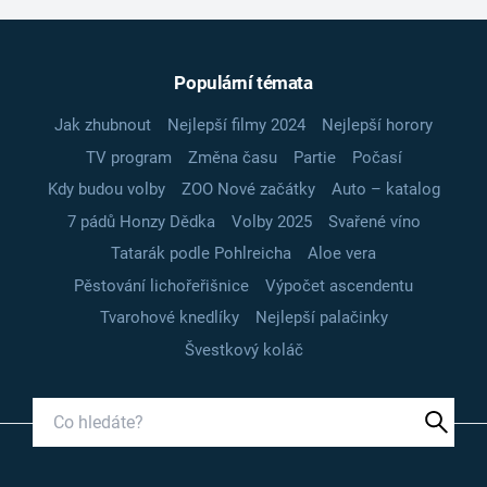
Populární témata
Jak zhubnout
Nejlepší filmy 2024
Nejlepší horory
TV program
Změna času
Partie
Počasí
Kdy budou volby
ZOO Nové začátky
Auto – katalog
7 pádů Honzy Dědka
Volby 2025
Svařené víno
Tatarák podle Pohlreicha
Aloe vera
Pěstování lichořeřišnice
Výpočet ascendentu
Tvarohové knedlíky
Nejlepší palačinky
Švestkový koláč