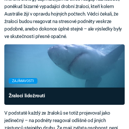
poněkud bizarně vypadající drobní žraloci, kteří kolem
Austrálie žijí v opravdu hojných počtech. Vědci čekali, že
žraloci budou reagovat na stresové podněty veskrze
podobně, anebo dokonce úplně stejně – ale výsledky byly
ve skutečnosti přesně opačné.
ZAJÍMAVOSTI
Žraloci lidožrouti
V podstatě každý ze žraloků se totiž projevoval jako
jedinečný – na podněty reagoval odlišně od jiných
zástupců stejného druhu. Že mají zvířata osobnost, není