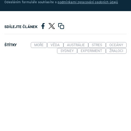
Odesláním formuláře souhlasíte s
podmínkami zpracování osobních údajů
SDÍLEJTE ČLÁNEK
ŠTÍTKY
MOŘE
VĚDA
AUSTRÁLIE
STRES
OCEÁNY
SYDNEY
EXPERIMENT
ŽRALOCI