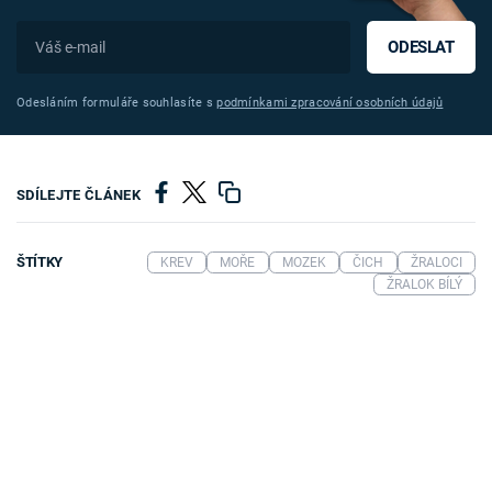
ODESLAT
Odesláním formuláře souhlasíte s
podmínkami zpracování osobních údajů
SDÍLEJTE ČLÁNEK
ŠTÍTKY
KREV
MOŘE
MOZEK
ČICH
ŽRALOCI
ŽRALOK BÍLÝ