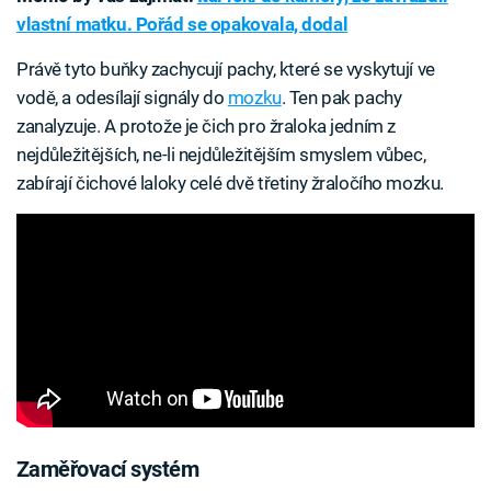
vlastní matku. Pořád se opakovala, dodal
Právě tyto buňky zachycují pachy, které se vyskytují ve
vodě, a odesílají signály do
mozku
. Ten pak pachy
zanalyzuje. A protože je čich pro žraloka jedním z
nejdůležitějších, ne-li nejdůležitějším smyslem vůbec,
zabírají čichové laloky celé dvě třetiny žraločího mozku.
Zaměřovací systém