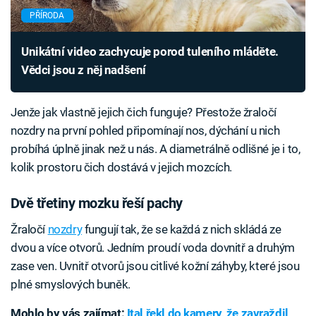
PŘÍRODA
Unikátní video zachycuje porod tuleního mláděte.
Vědci jsou z něj nadšení
Jenže jak vlastně jejich čich funguje? Přestože žraločí
nozdry na první pohled připomínají nos, dýchání u nich
probíhá úplně jinak než u nás. A diametrálně odlišné je i to,
kolik prostoru čich dostává v jejich mozcích.
Dvě třetiny mozku řeší pachy
Žraločí
nozdry
fungují tak, že se každá z nich skládá ze
dvou a více otvorů. Jedním proudí voda dovnitř a druhým
zase ven. Uvnitř otvorů jsou citlivé kožní záhyby, které jsou
plné smyslových buněk.
Mohlo by vás zajímat:
Ital řekl do kamery, že zavraždil