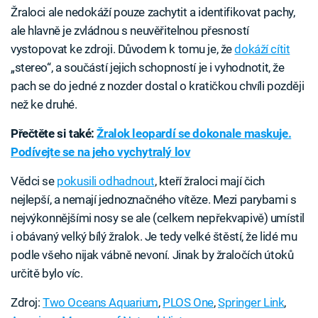
Žraloci ale nedokáží pouze zachytit a identifikovat pachy,
ale hlavně je zvládnou s neuvěřitelnou přesností
vystopovat ke zdroji. Důvodem k tomu je, že
dokáží cítit
„stereo“, a součástí jejich schopností je i vyhodnotit, že
pach se do jedné z nozder dostal o kratičkou chvíli později
než ke druhé.
Přečtěte si také:
Žralok leopardí se dokonale maskuje.
Podívejte se na jeho vychytralý lov
Vědci se
pokusili odhadnout
, kteří žraloci mají čich
nejlepší, a nemají jednoznačného vítěze. Mezi parybami s
nejvýkonnějšími nosy se ale (celkem nepřekvapivě) umístil
i obávaný velký bílý žralok. Je tedy velké štěstí, že lidé mu
podle všeho nijak vábně nevoní. Jinak by žraločích útoků
určitě bylo víc.
Zdroj:
Two Oceans Aquarium
,
PLOS One
,
Springer Link
,