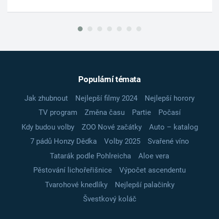
Populární témata
Jak zhubnout
Nejlepší filmy 2024
Nejlepší horory
TV program
Změna času
Partie
Počasí
Kdy budou volby
ZOO Nové začátky
Auto – katalog
7 pádů Honzy Dědka
Volby 2025
Svařené víno
Tatarák podle Pohlreicha
Aloe vera
Pěstování lichořeřišnice
Výpočet ascendentu
Tvarohové knedlíky
Nejlepší palačinky
Švestkový koláč