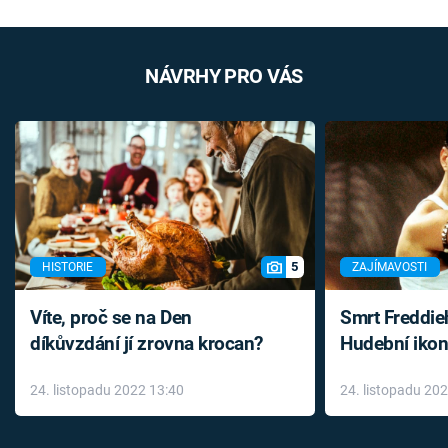
NÁVRHY PRO VÁS
5
HISTORIE
ZAJÍMAVOSTI
Víte, proč se na Den
Smrt Freddie
díkůvzdání jí zrovna krocan?
Hudební ikon
až do konce 
24. listopadu 2022 13:40
24. listopadu 20
léky