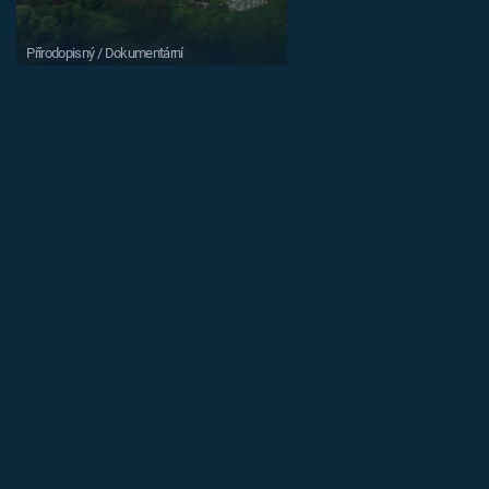
Přírodopisný / Dokumentární