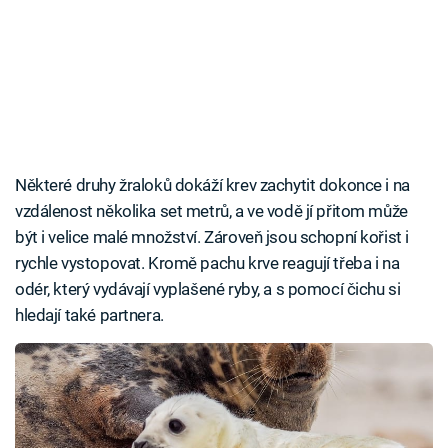
Některé druhy žraloků dokáží krev zachytit dokonce i na
vzdálenost několika set metrů, a ve vodě jí přitom může
být i velice malé množství. Zároveň jsou schopní kořist i
rychle vystopovat. Kromě pachu krve reagují třeba i na
odér, který vydávají vyplašené ryby, a s pomocí čichu si
hledají také partnera.