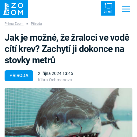
ŽIVĚ
Prima Zoom
■
Příroda
Trendy:
ZRÁDCI
UFO
DRUHÁ SVĚTOVÁ VÁLKA
Jak je možné, že žraloci ve vodě
ZÁHADY
VETŘELCI DÁVNOVĚKU
cítí krev? Zachytí ji dokonce na
stovky metrů
2. října 2024 13:45
PŘÍRODA
Klára Ochmanová
Témata
Témata
Pořady
TV Program