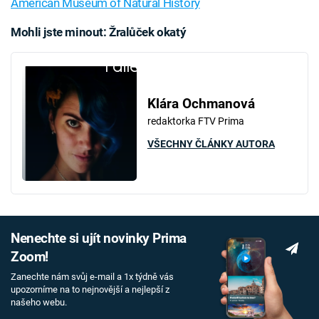
American Museum of Natural History
Mohli jste minout: Žralůček okatý
Failed to fetch
Klára Ochmanová
redaktorka FTV Prima
VŠECHNY ČLÁNKY AUTORA
Nenechte si ujít novinky Prima
Zoom!
Zanechte nám svůj e-mail a 1x týdně vás
upozorníme na to nejnovější a nejlepší z
našeho webu.