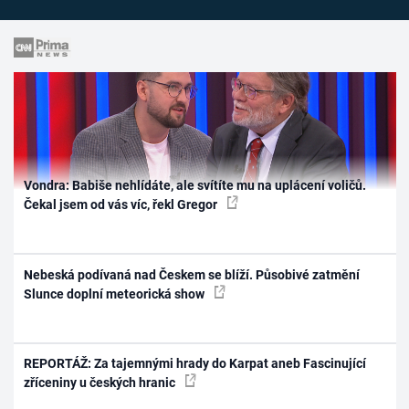
Vondra: Babiše nehlídáte, ale svítíte mu na uplácení voličů.
Čekal jsem od vás víc, řekl Gregor
Nebeská podívaná nad Českem se blíží. Působivé zatmění
Slunce doplní meteorická show
REPORTÁŽ: Za tajemnými hrady do Karpat aneb Fascinující
zříceniny u českých hranic