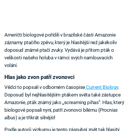
Američtí biologové pořídili v brazilské části Amazonie
záznamy ptačího zpěvu, který je hlasitější než jakékoliv
doposud známé ptačí zvuky. Vydává je přitom pták o
velikosti našeho holuba v rámci svých namlouvacích
volání.
Hlas jako zvon patří zvonovci
Vědci to popsali v odborném časopise
Current Biology
.
Doposud byl nejhlasitějším ptákem světa také zástupce
Amazonie, pták známý jako „screaming pihas“. Hlas, který
biologové popsali nyní, patří zvonovci bílému (
Procnias
albus
) a je třikrát silnější!
Podle autorů výzkumu je tento zásnubní zpět tak hlasitý