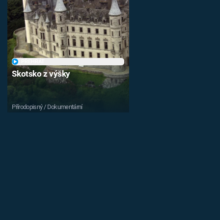
PŘEHRÁT
Skotsko z výšky
Přírodopisný / Dokumentární