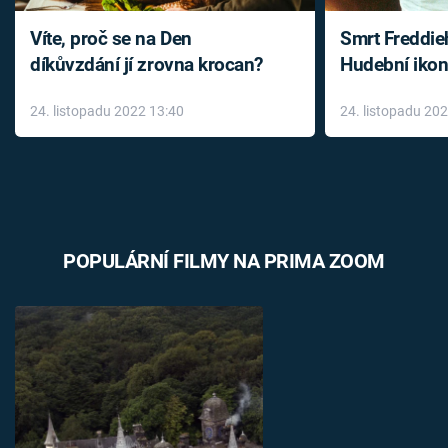
Víte, proč se na Den
Smrt Freddie
díkůvzdání jí zrovna krocan?
Hudební ikon
až do konce 
24. listopadu 2022 13:40
24. listopadu 20
léky
POPULÁRNÍ FILMY NA PRIMA ZOOM