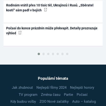
Rodinám vrátil přes 10 tisíc těl, Ukrajinců i Rusů. „Sběratel
kostí“ sám padl v bojích
Počasí do konce prázdnin může překvapit. Detaily prozrazuje
výhled
Populární témata
Jak zhubnout
Nejlepší filmy 2024
Nejlepší horory
TV program
Změna času
Partie
Počasí
Kdy budou volby
ZOO Nové začátky
Auto – katalog