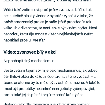
blízko něčemu tak ohlušujícímu,
“ dodávají výzkumníci.
Vědci také zatím neví, proč je řev zvonovce bílého tak
neskutečně hlasitý. Jedna z hypotéz vychází z toho, že
právě amazonský prales je stále ještě prostředí s tak
velkou biodiverzitou, že není lehké být v něm slyšet. Není
náhodou, že tu žije množství těch nejhlasitějších zvířat –
například proslulí vřešťani.
Video: zvonovec bílý v akci
Nepochopitelný mechanismus
Ještě větším tajemstvím je pak mechanismus, jak vůbec
čtvrtkiloví ptáci dokážou něco tak hlasitého vydávat – z
teorie anatomie by to mělo být vlastně nemožné. A také to
musí být pro ptáky nesmírně energeticky vyčerpávající,
proto také jejich písně trvají rekordně krátký čas.
Biologové hodlají zvonovce a jejich zvukové poměry