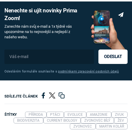
Nenechte si ujít novinky Prima
Zoom!
Zanechte nám svůj e-mail a 1x týdně vás
upozorníme na to nejnovější a nejlepší z
našeho webu.
ODESLAT
Odesláním formuláře souhlasíte s
podmínkami zpracování osobních údajů
SDÍLEJTE ČLÁNEK
ŠTÍTKY
PŘÍRODA
PTÁCI
EVOLUCE
AMAZONIE
ZVUK
BIODIVERZITA
CURRENT BIOLOGY
ZVONOVEC BÍLÝ
ŽEV
ZVONOVEC
MARTIN KOLÁŘ