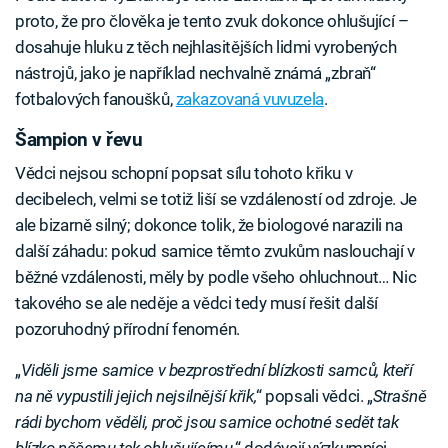
proto, že pro člověka je tento zvuk dokonce ohlušující –
dosahuje hluku z těch nejhlasitějších lidmi vyrobených
nástrojů, jako je například nechvalně známá „zbraň“
fotbalových fanoušků,
zakazovaná vuvuzela
.
Šampion v řevu
Vědci nejsou schopní popsat sílu tohoto křiku v
decibelech, velmi se totiž liší se vzdáleností od zdroje. Je
ale bizarně silný; dokonce tolik, že biologové narazili na
další záhadu: pokud samice těmto zvukům naslouchají v
běžné vzdálenosti, měly by podle všeho ohluchnout… Nic
takového se ale neděje a vědci tedy musí řešit další
pozoruhodný přírodní fenomén.
„
Viděli jsme samice v bezprostřední blízkosti samců, kteří
na ně vypustili jejich nejsilnější křik,
“ popsali vědci. „
Strašně
rádi bychom věděli, proč jsou samice ochotné sedět tak