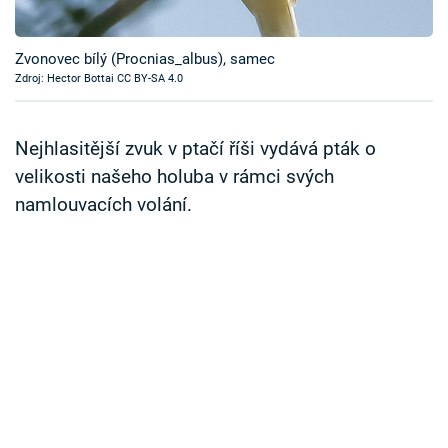
Časopis
Zvonovec bílý (Procnias_albus), samec
Sledujte prima+
Zdroj: Hector Bottai CC BY-SA 4.0
Přihlášení
Nejhlasitější zvuk v ptačí říši vydává pták o
velikosti našeho holuba v rámci svých
namlouvacích volání.
Sledujte nás