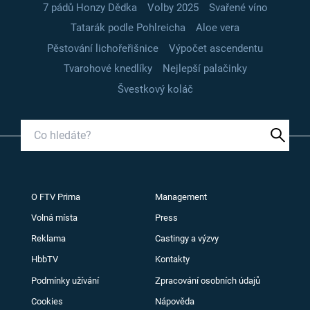
7 pádů Honzy Dědka
Volby 2025
Svařené víno
Tatarák podle Pohlreicha
Aloe vera
Pěstování lichořeřišnice
Výpočet ascendentu
Tvarohové knedlíky
Nejlepší palačinky
Švestkový koláč
O FTV Prima
Management
Volná místa
Press
Reklama
Castingy a výzvy
HbbTV
Kontakty
Podmínky užívání
Zpracování osobních údajů
Cookies
Nápověda