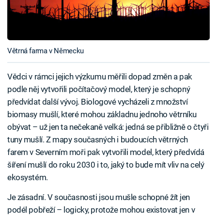
Větrná farma v Německu
Vědci v rámci jejich výzkumu měřili dopad změn a pak
podle něj vytvořili počítačový model, který je schopný
předvídat další vývoj. Biologové vycházeli z množství
biomasy mušlí, které mohou základnu jednoho větrníku
obývat – už jen ta nečekaně velká: jedná se přibližně o čtyři
tuny mušlí. Z mapy současných i budoucích větrných
farem v Severním moři pak vytvořili model, který předvídá
šíření mušlí do roku 2030 i to, jaký to bude mít vliv na celý
ekosystém.
Je zásadní. V současnosti jsou mušle schopné žít jen
podél pobřeží – logicky, protože mohou existovat jen v