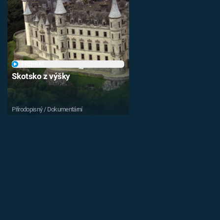
PŘEHRÁT
Skotsko z výšky
Přírodopisný / Dokumentární