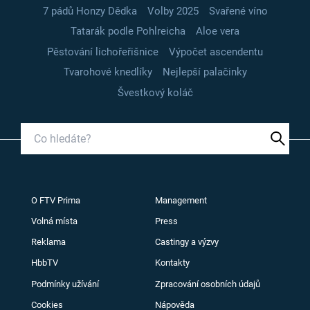
7 pádů Honzy Dědka
Volby 2025
Svařené víno
Tatarák podle Pohlreicha
Aloe vera
Pěstování lichořeřišnice
Výpočet ascendentu
Tvarohové knedlíky
Nejlepší palačinky
Švestkový koláč
O FTV Prima
Management
Volná místa
Press
Reklama
Castingy a výzvy
HbbTV
Kontakty
Podmínky užívání
Zpracování osobních údajů
Cookies
Nápověda