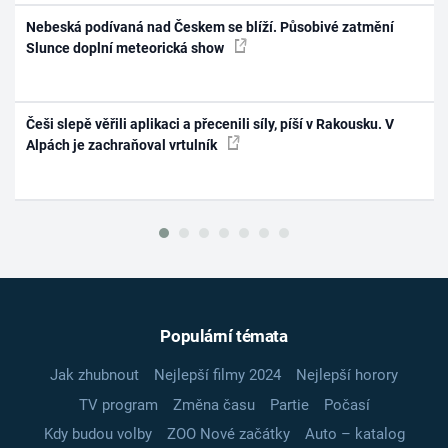
Nebeská podívaná nad Českem se blíží. Působivé zatmění
Slunce doplní meteorická show
Češi slepě věřili aplikaci a přecenili síly, píší v Rakousku. V
Alpách je zachraňoval vrtulník
Populární témata
Jak zhubnout
Nejlepší filmy 2024
Nejlepší horory
TV program
Změna času
Partie
Počasí
Kdy budou volby
ZOO Nové začátky
Auto – katalog