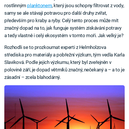
rostlinným
planktonem
, který jsou schopny filtrovat z vody,
samy se ale stávají potravou pro další druhy zvířat,
především pro kraby a ryby. Celý tento proces může mít
značný dopad na to, jak funguje systém získávání potravy
a tedy vlastně i celý ekosystém v tomto moři. Jak velký je?
Rozhodli se to prozkoumat experti z Helmholzova
střediska pro materiály a pobřežní výzkum, tým vedla Karla
Slaviková. Podle jejich výzkumu, který byl zveřejněn v
polovině září, je dopad větrníků značný, nečekaný a – a to je
zásadní – zcela blahodárný.