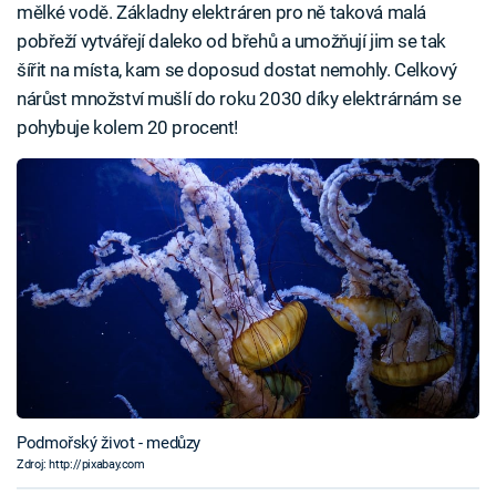
mělké vodě. Základny elektráren pro ně taková malá
pobřeží vytvářejí daleko od břehů a umožňují jim se tak
šířit na místa, kam se doposud dostat nemohly. Celkový
nárůst množství mušlí do roku 2030 díky elektrárnám se
pohybuje kolem 20 procent!
Podmořský život - medůzy
Zdroj: http://pixabay.com