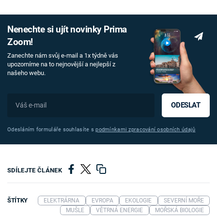
Nenechte si ujít novinky Prima
Zoom!
Zanechte nám svůj e-mail a 1x týdně vás
upozorníme na to nejnovější a nejlepší z
našeho webu.
ODESLAT
Odesláním formuláře souhlasíte s
podmínkami zpracování osobních údajů
SDÍLEJTE ČLÁNEK
ŠTÍTKY
ELEKTRÁRNA
EVROPA
EKOLOGIE
SEVERNÍ MOŘE
MUŠLE
VĚTRNÁ ENERGIE
MOŘSKÁ BIOLOGIE