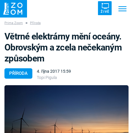
ŽIVĚ
Prima Zoom
■
Příroda
Trendy:
ZRÁDCI
UFO
DRUHÁ SVĚTOVÁ VÁLKA
Větrné elektrárny mění oceány.
ZÁHADY
VETŘELCI DÁVNOVĚKU
Obrovským a zcela nečekaným
způsobem
4. října 2017 15:59
PŘÍRODA
Topi Pigula
Témata
Témata
Pořady
TV Program