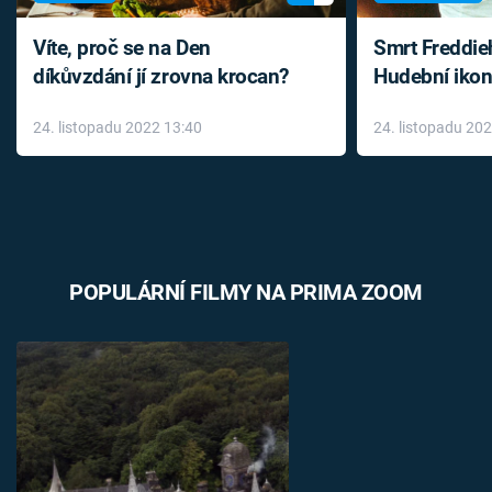
Víte, proč se na Den
Smrt Freddie
díkůvzdání jí zrovna krocan?
Hudební ikon
až do konce 
24. listopadu 2022 13:40
24. listopadu 20
léky
POPULÁRNÍ FILMY NA PRIMA ZOOM