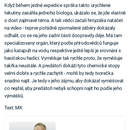
Když během jedné expedice sprška takto urychlené
tekutiny zasáhla jednoho biologa, ukázalo se, že jde vlastně
o dost zajímavé téma. A tak vědci začali hmyzáka natáčet
na video - teprve pořádně zpomalené záběry dokázaly
odhalit, co se na jeho zadní části doopravdy děje. Má tam
specializovaný orgán, který podle přírodovědců funguje
jako katapult na vodu, respektive ještě lepší je srovnání s
hasičskou hadicí. Vyměšuje tak rychle proto, že vyměšuje
takřka neustále. A predátoři dokáží tyto chemické stopy
velmi dobře a rychle zachytit - mohli by tedy tvorečka
snadno najít. Je tedy v jeho zájmu, aby dokázal vyměšovat
co nejdál, aby predátoři nebyli schopní najít ho podle jeho
výměšků.
Text: MK