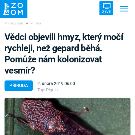
ŽIVĚ
Prima Zoom
■
Příroda
Trendy:
ZRÁDCI
UFO
DRUHÁ SVĚTOVÁ VÁLKA
Vědci objevili hmyz, který močí
ZÁHADY
VETŘELCI DÁVNOVĚKU
rychleji, než gepard běhá.
Pomůže nám kolonizovat
vesmír?
Témata
2. února 2019 06:00
PŘÍRODA
Topi Pigula
Témata
Pořady
TV Program