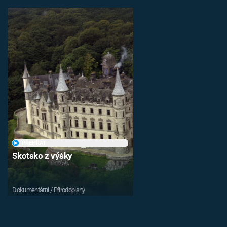
PŘEHRÁT
Skotsko z výšky
Dokumentární / Přírodopisný