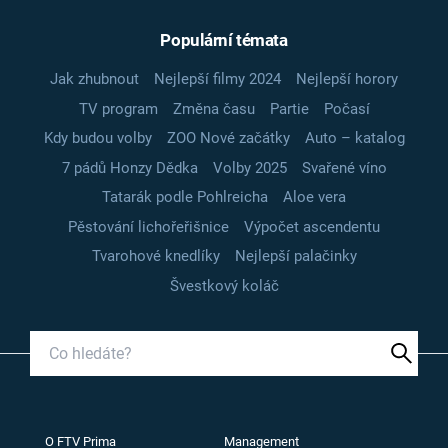
Populární témata
Jak zhubnout
Nejlepší filmy 2024
Nejlepší horory
TV program
Změna času
Partie
Počasí
Kdy budou volby
ZOO Nové začátky
Auto – katalog
7 pádů Honzy Dědka
Volby 2025
Svařené víno
Tatarák podle Pohlreicha
Aloe vera
Pěstování lichořeřišnice
Výpočet ascendentu
Tvarohové knedlíky
Nejlepší palačinky
Švestkový koláč
O FTV Prima
Management