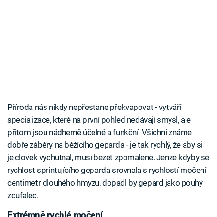
Příroda nás nikdy nepřestane překvapovat - vytváří
specializace, které na první pohled nedávají smysl, ale
přitom jsou nádherně účelné a funkční. Všichni známe
dobře záběry na běžícího geparda - je tak rychlý, že aby si
je člověk vychutnal, musí běžet zpomaleně. Jenže kdyby se
rychlost sprintujícího geparda srovnala s rychlostí močení
centimetr dlouhého hmyzu, dopadl by gepard jako pouhý
zoufalec.
Extrémně rychlé močení