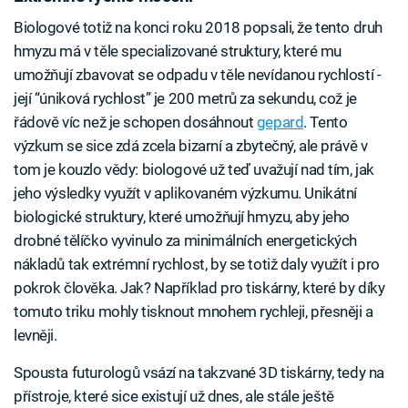
Biologové totiž na konci roku 2018 popsali, že tento druh
hmyzu má v těle specializované struktury, které mu
umožňují zbavovat se odpadu v těle nevídanou rychlostí -
její “úniková rychlost” je 200 metrů za sekundu, což je
řádově víc než je schopen dosáhnout
gepard
. Tento
výzkum se sice zdá zcela bizarní a zbytečný, ale právě v
tom je kouzlo vědy: biologové už teď uvažují nad tím, jak
jeho výsledky využít v aplikovaném výzkumu. Unikátní
biologické struktury, které umožňují hmyzu, aby jeho
drobné tělíčko vyvinulo za minimálních energetických
nákladů tak extrémní rychlost, by se totiž daly využít i pro
pokrok člověka. Jak? Například pro tiskárny, které by díky
tomuto triku mohly tisknout mnohem rychleji, přesněji a
levněji.
Spousta futurologů vsází na takzvané 3D tiskárny, tedy na
přístroje, které sice existují už dnes, ale stále ještě