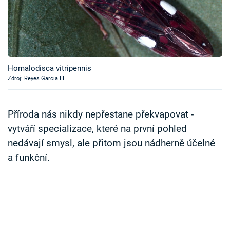
Časopis
Sledujte prima+
Přihlášení
Homalodisca vitripennis
Zdroj: Reyes Garcia III
Sledujte nás
Příroda nás nikdy nepřestane překvapovat -
vytváří specializace, které na první pohled
nedávají smysl, ale přitom jsou nádherně účelné
a funkční.