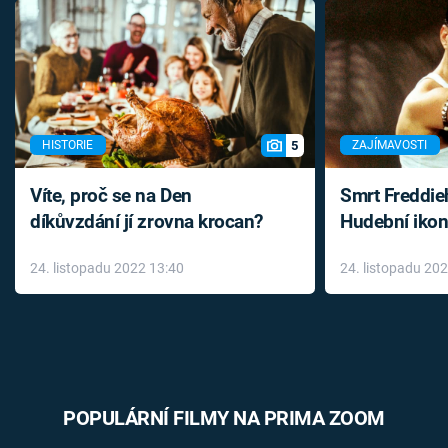
5
HISTORIE
ZAJÍMAVOSTI
Víte, proč se na Den
Smrt Freddie
díkůvzdání jí zrovna krocan?
Hudební ikon
až do konce 
24. listopadu 2022 13:40
24. listopadu 20
léky
POPULÁRNÍ FILMY NA PRIMA ZOOM