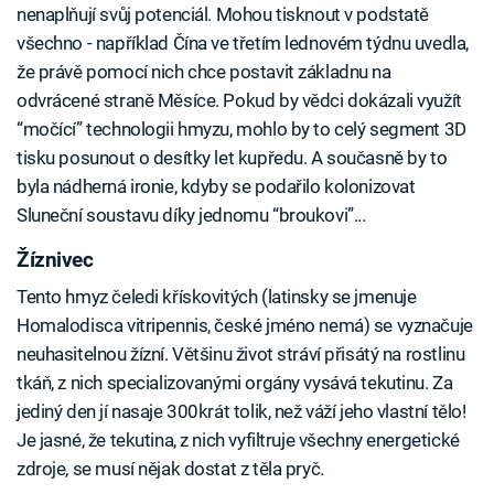
nenaplňují svůj potenciál. Mohou tisknout v podstatě
všechno - například Čína ve třetím lednovém týdnu uvedla,
že právě pomocí nich chce postavit základnu na
odvrácené straně Měsíce. Pokud by vědci dokázali využít
“močící” technologii hmyzu, mohlo by to celý segment 3D
tisku posunout o desítky let kupředu. A současně by to
byla nádherná ironie, kdyby se podařilo kolonizovat
Sluneční soustavu díky jednomu “broukovi”...
Žíznivec
Tento hmyz čeledi křískovitých (latinsky se jmenuje
Homalodisca vitripennis, české jméno nemá) se vyznačuje
neuhasitelnou žízní. Většinu život stráví přisátý na rostlinu
tkáň, z nich specializovanými orgány vysává tekutinu. Za
jediný den jí nasaje 300krát tolik, než váží jeho vlastní tělo!
Je jasné, že tekutina, z nich vyfiltruje všechny energetické
zdroje, se musí nějak dostat z těla pryč.