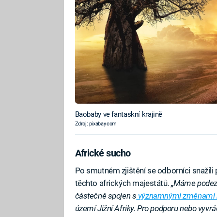
Baobaby ve fantaskní krajině
Zdroj: pixabay.com
Africké sucho
Po smutném zjištění se odborníci snažili p
těchto afrických majestátů.
„Máme podezř
částečně spojen s
významnými změnami k
území Jižní Afriky. Pro podporu nebo vyvrá