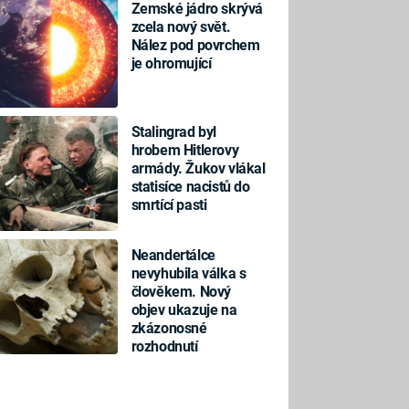
Zemské jádro skrývá
zcela nový svět.
Nález pod povrchem
je ohromující
Stalingrad byl
hrobem Hitlerovy
armády. Žukov vlákal
statisíce nacistů do
smrtící pasti
Neandertálce
nevyhubila válka s
člověkem. Nový
objev ukazuje na
zkázonosné
rozhodnutí