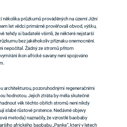
stí několika průzkumů prováděných na území Jižní
em let vědci primárně prověřovali obvod, výšku,
vě tehdy si badatelé všimli, že některé nejstarší
průzkumu bez jakéhokoliv příznaku onemocnění.
ni nepočítal. Žádný ze stromů přitom
 vymírání ikon africké savany není spojováno
ím.
ou architekturou, pozoruhodnými regeneračními
kou hodnotou. Jejich ztráta by měla skutečně
adnout věk těchto obřích stromů není nikdy
ují slabé růstové prstence. Nedávné objevy
ová metoda) naznačily, že vzrostlé baobaby
taršího afrického baobabu „Panke“, který v letech