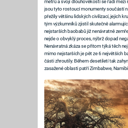
metrů a svojí dlouhověkostí se řadí mezi ne
jsou tyto rostoucí monumenty součástí naš
přežily většinu lidských civilizací, jejic
tým výzkumníků zjistil skutečně alarmují
nejstarších baobabů již nenávratně zemře
nejde o obvyklý proces, nýbrž dopad nega
Nenávratná zkáza se přitom týká těch nej
mimo nejstarších je pět ze 6 největších 
části zhroutily. Během desetiletí tak za
zasažené oblasti patří Zimbabwe, Namibi