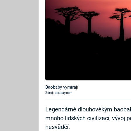
Baobaby vymírají
Zdroj: pixabay.com
Legendárně dlouhověkým baobabů
mnoho lidských civilizací, vývoj
nesvědčí.