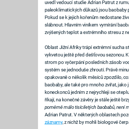
uvedl vedoucí studie Adrian Patrut z rum
paleoklimatických důkazů jsou baobaby 
Pokud se k jejich kořenům nedostane živo
slábnout. Hlavním viníkem vymírání bao
zvýšených teplot a extrémního stresu z n
Oblast Jižní Afriky trápí extrémní sucha 
vykvetou ještě před dešťovou sezonou. Kr
strom po vyčerpání posledních zásob vody
systém se jednoduše zhroutí. Právě minu
opakovaně o několik měsíců zpozdilo, což
baobaby, ale také pro mnoho zvířat, jako js
koneckonců jedním z nejrychleji se otepluj
říkají, na konečné závěry je stále ještě brzy
poměrně málo tisíciletých baobabů, není m
Adrian Patrut. V některých oblastech poz
záznamy
, z nichž by mohli biologové čerp