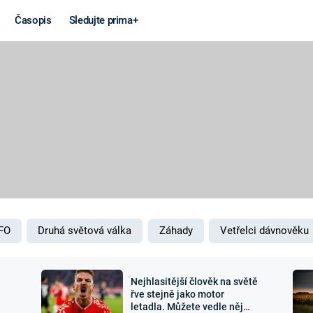
Časopis
Sledujte prima+
Věda a
Války
technika
STUDENÁ V
KORONAVIRUS
VÁLKA VE
VIETNAMU
VESMÍR
VÁLEČNÉ FI
MARS
SERIÁLY
FO
Druhá světová válka
Záhady
Vetřelci dávnověku
Nejhlasitější člověk na světě
Záhady a
Zajímav
řve stejně jako motor
letadla. Můžete vedle něj
konspirace