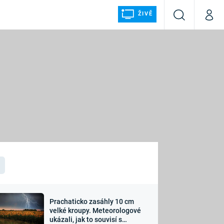
ŽIVĚ
Vyhledávání
Můj p
Prima+
ÁLKA
CNN Prima NEWS
Prima FRESH
Prima LIVING
LMY A
Prima Ženy
Prima LAJK
Prachaticko zasáhly 10 cm
osti
velké kroupy. Meteorologové
Sledujte nás
ukázali, jak to souvisí s