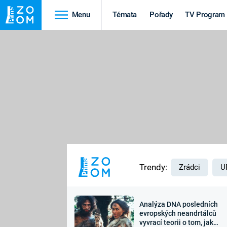
Menu
Témata
Pořady
TV Program
Cestování
Historie
HRADY A ZÁMKY
VIKINGOVÉ
HEDVÁBNÁ STEZKA
EPIDEMIE A
PANDEMIE
PŘÍRODA
STAROVĚKÝ EGYPT
Trendy:
Zrádci
U
Analýza DNA posledních
Druhá
Výročí
evropských neandrtálců
vyvrací teorii o tom, jak
světová válka