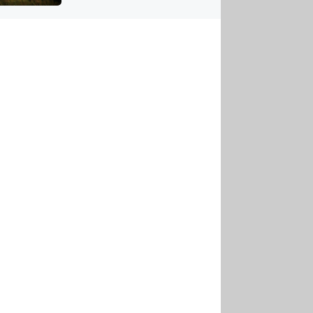
US
tornádem
RSUS
ZE A