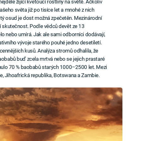
jdéle žijící kvetoucí rostliny na světě. Ačkoliv
eho světa již po tisíce let a mnohé z nich
h krutý osud je dost možná zpečetěn. Mezinárodní
cí skutečnost. Podle vědců devět ze 13
lo nebo umírá. Jak ale sami odborníci dodávají,
tivního vývoje starého pouhé jedno desetiletí.
cennějších kusů. Analýza stromů odhalila, že
baobabů buď zcela mrtvá nebo se jejich prastaré
hynulo 70 % baobabů starých 1000–2500 let. Mezi
e, Jihoafrická republika, Botswana a Zambie.