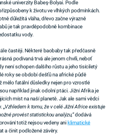
unské univerzity Babeş-Bolyai. Podle
přizpůsobeny k životu ve vlhkých podmínkách.
tně důležitá vláha, dřevo začne výrazně
babů je tak pravděpodobně kombinace
edostatku vody.
stále častěji. Některé baobaby tak předčasně
ásná podívaná trvá ale jenom chvíli, neboť
 není schopen dalšího růstu a jeho tisíciletý
lé roky se období dešťů na africké půdě
 mělo fatální důsledky nejen pro vzrostlé
ou například jinak odolní ptáci. Jižní Afrika je
ících míst na naší planetě. Jak ale sami vědci
. „
Vzhledem k tomu, že v celé Jižní Africe existuje
ožné provést statistickou analýzu,“
dodává
orování totiž nejsou vedeny ani
klimatické
at a činit podložené závěry.