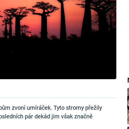
m zvoní umíráček. Tyto stromy přežily
 posledních pár dekád jim však značně