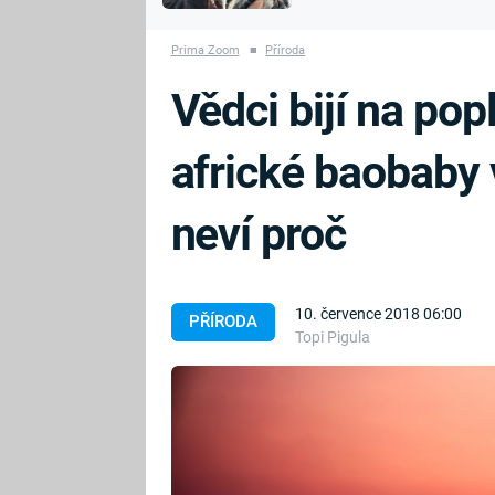
MARIE TEREZIE
vyhynuli
ADOLF HITLER
NAPOLEON
Prima Zoom
■
Příroda
BONAPARTE
ATENTÁT NA
Vědci bijí na pop
REINHARDA
BRITSKÁ
HEYDRICHA
KRÁLOVSKÁ
africké baobaby 
RODINA
PRVNÍ SVĚTOVÁ
VÁLKA
neví proč
10. července 2018 06:00
PŘÍRODA
Topi Pigula