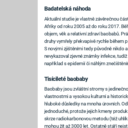
Badatelská náhoda
Aktuální studie je vlastně závěrečnou čá
Afriky od roku 2005 až do roku 2017. Běh
objem, věk a relativní zdraví baobabů. Prá
druhy vymřely překvapivě rychle během 
S novými zjištěními tedy původně nikdo a
nevykazoval zjevné známky infekce, tudíž
například s epidemií či náhlým znečištěn
Tisícileté baobaby
Baobaby jsou zvláštní stromy s jedinečn
vlastnostmi a vysokou kulturní a historic
hluboké důsledky na mnoha úrovních. Odh
jednoduché, protože jejich kmeny produk
skrze radiokarbonovou metodu (též uhlík
mohou žít až 3000 let. Ostatně stáří nejs