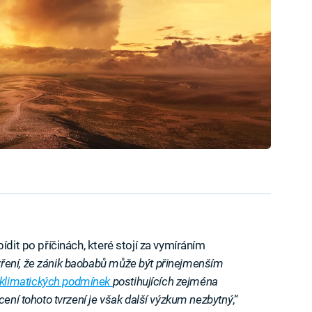
ídit po příčinách, které stojí za vymíráním
ení, že zánik baobabů může být přinejmenším
limatických podmínek
postihujících zejména
cení tohoto tvrzení je však další výzkum nezbytný
,“