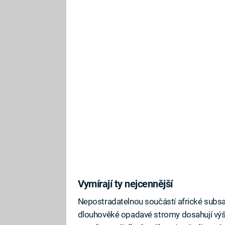
Vymírají ty nejcennější
Nepostradatelnou součástí africké subsa
dlouhověké opadavé stromy dosahují výšky