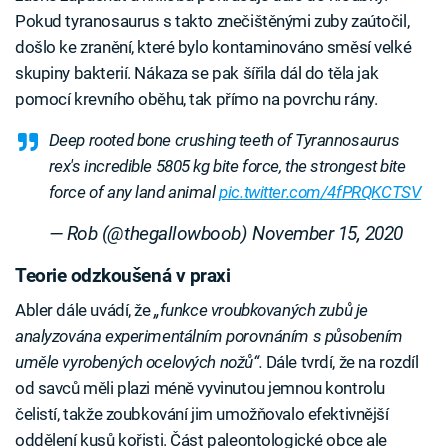
Pokud tyranosaurus s takto znečištěnými zuby zaútočil,
došlo ke zranění, které bylo kontaminováno směsí velké
skupiny bakterií. Nákaza se pak šířila dál do těla jak
pomocí krevního oběhu, tak přímo na povrchu rány.
Deep rooted bone crushing teeth of Tyrannosaurus
rex's incredible 5805 kg bite force, the strongest bite
force of any land animal
pic.twitter.com/4fPRQKCTSV
— Rob (@thegallowboob)
November 15, 2020
Teorie odzkoušená v praxi
Abler dále uvádí, že
„funkce vroubkovaných zubů je
analyzována experimentálním porovnáním s působením
uměle vyrobených ocelových nožů“.
Dále tvrdí, že na rozdíl
od savců měli plazi méně vyvinutou jemnou kontrolu
čelistí, takže zoubkování jim umožňovalo efektivnější
oddělení kusů kořisti. Část paleontologické obce ale