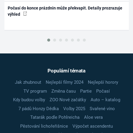
Počasí do konce prázdnin může překvapit. Detaily prozrazuje
výhled
Populární témata
Jak zhubnout
Nejlepší filmy 2024
Nejlepší horory
TV program
Změna času
Partie
Počasí
Kdy budou volby
ZOO Nové začátky
Auto – katalog
7 pádů Honzy Dědka
Volby 2025
Svařené víno
Tatarák podle Pohlreicha
Aloe vera
Pěstování lichořeřišnice
Výpočet ascendentu