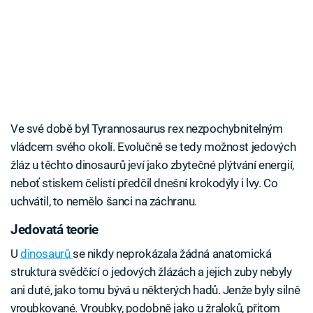
Ve své době byl Tyrannosaurus rex nezpochybnitelným
vládcem svého okolí. Evolučně se tedy možnost jedových
žláz u těchto dinosaurů jeví jako zbytečné plýtvání energií,
neboť stiskem čelistí předčil dnešní krokodýly i lvy. Co
uchvátil, to nemělo šanci na záchranu.
Jedovatá teorie
U
dinosaurů
se nikdy neprokázala žádná anatomická
struktura svědčící o jedových žlázách a jejich zuby nebyly
ani duté, jako tomu bývá u některých hadů. Jenže byly silně
vroubkované. Vroubky, podobně jako u žraloků, přitom