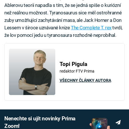
Ablerovu teorii napadla s tím, že se jedná spíše o kuriózní
než reálnou možnost. Tyranosaurus sice měl ostrohranné
zuby umožňující zachytávání masa, ale Jack Horner a Don
Lessem v široce uznávané knize
The Complete T. rex
tvrdí,
že lov pomocí jedu u tyranosaura rozhodně neprobíhal.
Topi Pigula
redaktor FTV Prima
VŠECHNY ČLÁNKY AUTORA
Nenechte si ujít novinky Prima
Zoom!