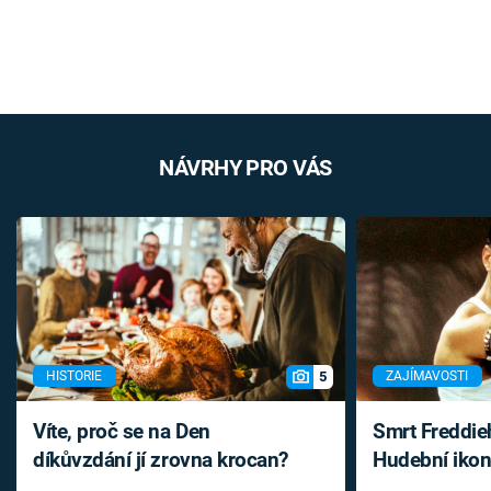
NÁVRHY PRO VÁS
5
HISTORIE
ZAJÍMAVOSTI
Víte, proč se na Den
Smrt Freddie
díkůvzdání jí zrovna krocan?
Hudební ikon
až do konce 