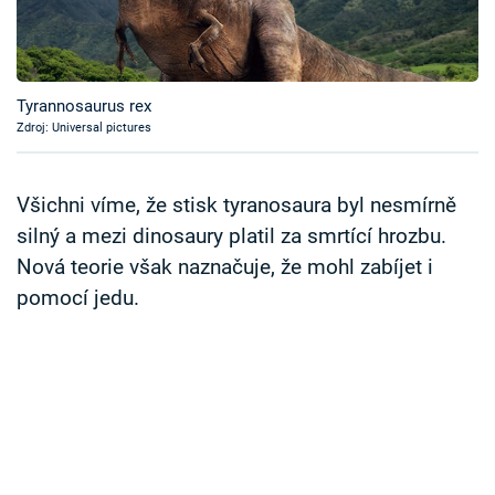
Časopis
Sledujte prima+
Tyrannosaurus rex
Zdroj: Universal pictures
Přihlášení
Všichni víme, že stisk tyranosaura byl nesmírně
Sledujte nás
silný a mezi dinosaury platil za smrtící hrozbu.
Nová teorie však naznačuje, že mohl zabíjet i
pomocí jedu.