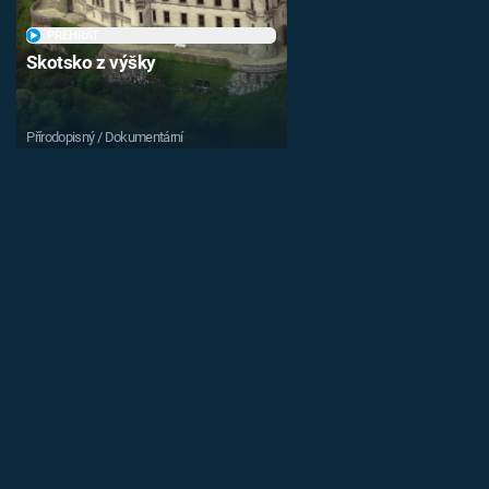
PŘEHRÁT
Skotsko z výšky
Přírodopisný / Dokumentární