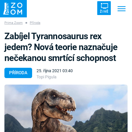
ŽIVĚ
Prima Zoom
■
Příroda
Trendy:
ZRÁDCI
UFO
DRUHÁ SVĚTOVÁ VÁLKA
Zabíjel Tyrannosaurus rex
ZÁHADY
VETŘELCI DÁVNOVĚKU
jedem? Nová teorie naznačuje
nečekanou smrtící schopnost
25. října 2021 03:40
PŘÍRODA
Topi Pigula
Témata
Témata
Pořady
TV Program