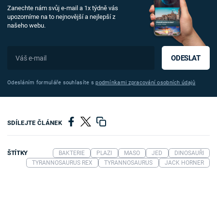
Zanechte nám svůj e-mail a 1x týdně vás
upozorníme na to nejnovější a nejlepší z
našeho webu.
ODESLAT
Odesláním formuláře souhlasíte s
podmínkami zpracování osobních údajů
SDÍLEJTE ČLÁNEK
ŠTÍTKY
BAKTERIE
PLAZI
MASO
JED
DINOSAUŘI
TYRANNOSAURUS REX
TYRANNOSAURUS
JACK HORNER