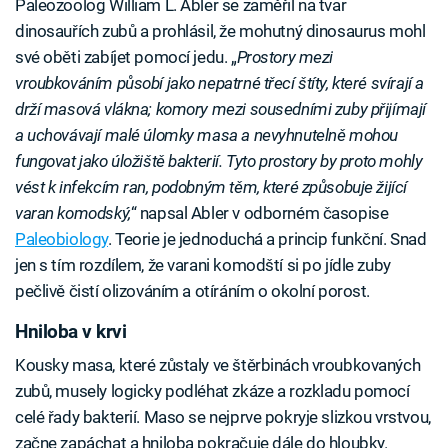
Paleozoolog William L. Abler se zaměřil na tvar
dinosauřích zubů a prohlásil, že mohutný dinosaurus mohl
své oběti zabíjet pomocí jedu. „
Prostory mezi
vroubkováním působí jako nepatrné třecí štíty, které svírají a
drží masová vlákna; komory mezi sousedními zuby přijímají
a uchovávají malé úlomky masa a nevyhnutelně mohou
fungovat jako úložiště bakterií. Tyto prostory by proto mohly
vést k infekcím ran, podobným těm, které způsobuje žijící
varan komodský,
“ napsal Abler v odborném časopise
Paleobiology
. Teorie je jednoduchá a princip funkční. Snad
jen s tím rozdílem, že varani komodští si po jídle zuby
pečlivě čistí olizováním a otíráním o okolní porost.
Hniloba v krvi
Kousky masa, které zůstaly ve štěrbinách vroubkovaných
zubů, musely logicky podléhat zkáze a rozkladu pomocí
celé řady bakterií. Maso se nejprve pokryje slizkou vrstvou,
začne zapáchat a hniloba pokračuje dále do hloubky.