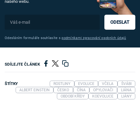
našeho webu.
ODESLAT
Odesláním formuláře souhlasíte s
podmínkami zpracování osobních údajů
SDÍLEJTE ČLÁNEK
ŠTÍTKY
ROSTLINY
EVOLUCE
VČELA
ŠVÁBI
ALBERT EINSTEIN
ČESKO
ČÍNA
OPYLOVAČI
LIÁNA
OBDOBÍ KŘÍDY
KOEVOLUCE
LIÁNY