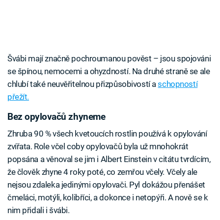
Švábi mají značně pochroumanou pověst – jsou spojováni
se špínou, nemocemi a ohyzdností. Na druhé straně se ale
chlubí také neuvěřitelnou přizpůsobivostí a
schopností
přežít.
Bez opylovačů zhyneme
Zhruba 90 % všech kvetoucích rostlin používá k opylování
zvířata. Role včel coby opylovačů byla už mnohokrát
popsána a věnoval se jim i Albert Einstein v citátu tvrdícím,
že člověk zhyne 4 roky poté, co zemřou včely. Včely ale
nejsou zdaleka jedinými opylovači. Pyl dokážou přenášet
čmeláci, motýli, kolibříci, a dokonce i netopýři. A nově se k
nim přidali i švábi.