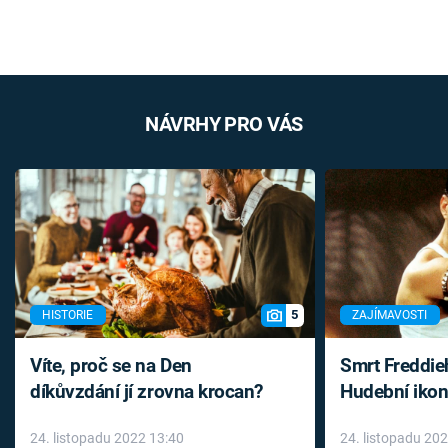
NÁVRHY PRO VÁS
5
HISTORIE
ZAJÍMAVOSTI
Víte, proč se na Den
Smrt Freddie
díkůvzdání jí zrovna krocan?
Hudební ikon
až do konce 
24. listopadu 2022 13:40
24. listopadu 20
léky