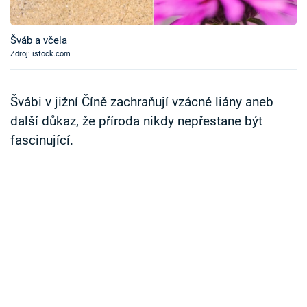
Časopis
Šváb a včela
Sledujte prima+
Zdroj: istock.com
Přihlášení
Švábi v jižní Číně zachraňují vzácné liány aneb
další důkaz, že příroda nikdy nepřestane být
fascinující.
Sledujte nás