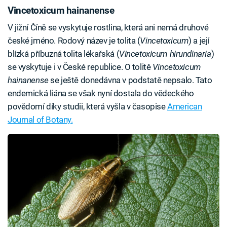
Vincetoxicum hainanense
V jižní Číně se vyskytuje rostlina, která ani nemá druhové
české jméno. Rodový název je tolita (
Vincetoxicum
) a její
blízká příbuzná tolita lékařská (
Vincetoxicum hirundinaria
)
se vyskytuje i v České republice. O tolitě
Vincetoxicum
hainanense
se ještě donedávna v podstatě nepsalo. Tato
endemická liána se však nyní dostala do vědeckého
povědomí díky studii, která vyšla v časopise
American
Journal of Botany.