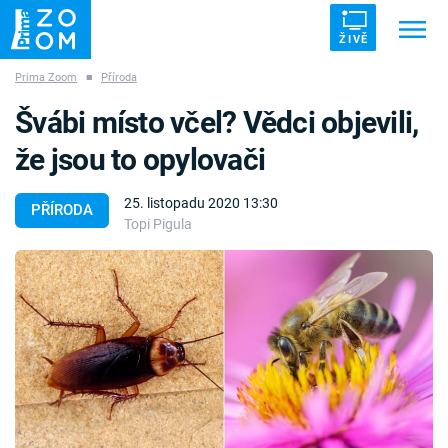
ŽIVĚ
Prima Zoom
■
Příroda
Trendy:
ZRÁDCI
UFO
DRUHÁ SVĚTOVÁ VÁLKA
Švábi místo včel? Vědci objevili,
ZÁHADY
VETŘELCI DÁVNOVĚKU
že jsou to opylovači
25. listopadu 2020 13:30
PŘÍRODA
Topi Pigula
Témata
Témata
Pořady
TV Program