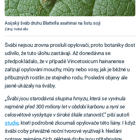
Asijský šváb druhu Blattella asahinai na listu soji
Zdroj: Volné dílo
Švábi nejsou zrovna proslulí opylovači, proto botaniky dost
udivilo, že tuto úlohu zastávají. Až donedávna se
předpokládalo, že v případě Vincetoxicum hainanense
zařizují opylování mouchy, můry nebo vosy, jak je běžné u
příbuzných rostlin ze stejného rodu. Poslední objevy ale
jasně ukázaly na šváby.
„
Švábi jsou starodávná skupina hmyzu, která se vyvinula
nejméně před 300 miliony let v období karbonu a nyní se
celosvětově vyskytuje v široké škále stanovišť,
“ píší autoři
studie
, kteří podrobně zkoumali opylovače této liány. I když
švábi coby převážně noční tvorové využívají k hledání
potravy zejména čich, některé druhy jsou přitahovány