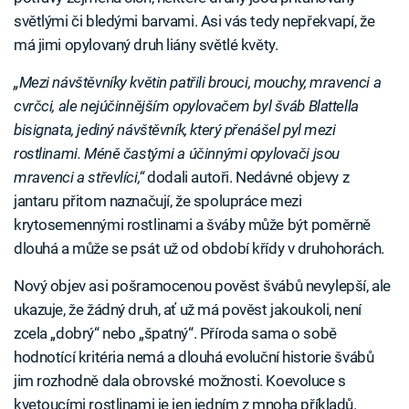
světlými či bledými barvami. Asi vás tedy nepřekvapí, že
má jimi opylovaný druh liány světlé květy.
„Mezi návštěvníky květin patřili brouci, mouchy, mravenci a
cvrčci, ale nejúčinnějším opylovačem byl šváb Blattella
bisignata, jediný návštěvník, který přenášel pyl mezi
rostlinami. Méně častými a účinnými opylovači jsou
mravenci a střevlíci,“
dodali autoři. Nedávné objevy z
jantaru přitom naznačují, že spolupráce mezi
krytosemennými rostlinami a šváby může být poměrně
dlouhá a může se psát už od období křídy v druhohorách.
Nový objev asi pošramocenou pověst švábů nevylepší, ale
ukazuje, že žádný druh, ať už má pověst jakoukoli, není
zcela „dobrý“ nebo „špatný“. Příroda sama o sobě
hodnotící kritéria nemá a dlouhá evoluční historie švábů
jim rozhodně dala obrovské možnosti. Koevoluce s
kvetoucími rostlinami je jen jedním z mnoha příkladů.