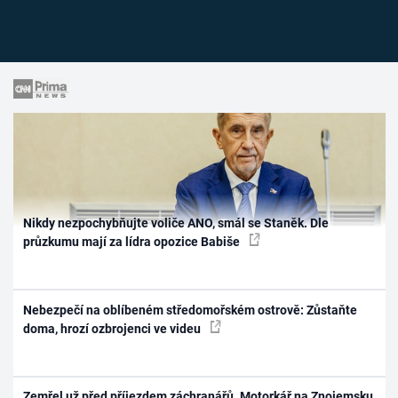
Nikdy nezpochybňujte voliče ANO, smál se Staněk. Dle
průzkumu mají za lídra opozice Babiše
Nebezpečí na oblíbeném středomořském ostrově: Zůstaňte
doma, hrozí ozbrojenci ve videu
Zemřel už před příjezdem záchranářů. Motorkář na Znojemsku