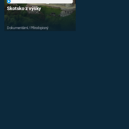
PŘEHRÁT
Skotsko z výšky
Dokumentární / Přírodopisný