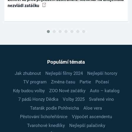
nezvládl zatáčku
Populární témata
Jak zhubnout
Nejlepší filmy 2024
Nejlepší horory
TV program
Změna času
Partie
Počasí
Kdy budou volby
ZOO Nové začátky
Auto – katalog
7 pádů Honzy Dědka
Volby 2025
Svařené víno
Tatarák podle Pohlreicha
Aloe vera
Pěstování lichořeřišnice
Výpočet ascendentu
Tvarohové knedlíky
Nejlepší palačinky