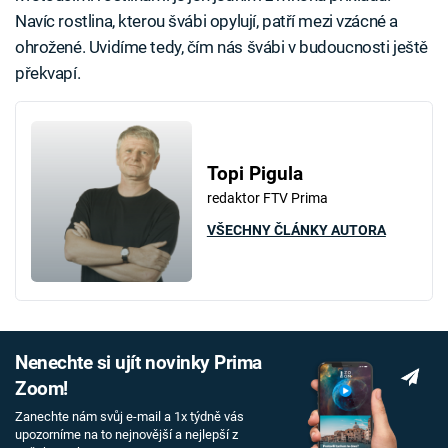
Navíc rostlina, kterou švábi opylují, patří mezi vzácné a
ohrožené. Uvidíme tedy, čím nás švábi v budoucnosti ještě
překvapí.
Topi Pigula
redaktor FTV Prima
VŠECHNY ČLÁNKY AUTORA
Nenechte si ujít novinky Prima
Zoom!
Zanechte nám svůj e-mail a 1x týdně vás
upozorníme na to nejnovější a nejlepší z