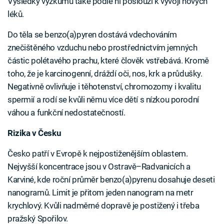
Výsledky výzkumu také podle ní poslouží k vývoji nových
léků.
Do těla se benzo(a)pyren dostává vdechováním
znečištěného vzduchu nebo prostřednictvím jemných
částic polétavého prachu, které člověk vstřebává. Kromě
toho, že je karcinogenní, dráždí oči, nos, krk a průdušky.
Negativně ovlivňuje i těhotenství, chromozomy i kvalitu
spermií a rodí se kvůli němu více dětí s nízkou porodní
váhou a funkční nedostatečností.
Rizika v Česku
Česko patří v Evropě k nejpostiženějším oblastem.
Nejvyšší koncentrace jsou v Ostravě–Radvanicích a
Karviné, kde roční průměr benzo(a)pyrenu dosahuje deseti
nanogramů. Limit je přitom jeden nanogram na metr
krychlový. Kvůli nadměrné dopravě je postižený i třeba
pražský Spořilov.