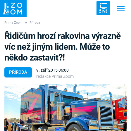
ŽIVĚ
Prima Zoom
■
Příroda
Trendy:
ZRÁDCI
UFO
DRUHÁ SVĚTOVÁ VÁLKA
Řidičům hrozí rakovina výrazně
ZÁHADY
VETŘELCI DÁVNOVĚKU
víc než jiným lidem. Může to
někdo zastavit?!
9. září 2015 06:00
PŘÍRODA
redakce Prima Zoom
Témata
Témata
Pořady
TV Program