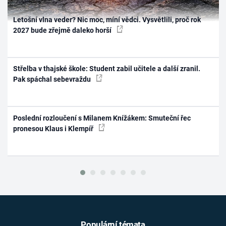
Letošní vlna veder? Nic moc, míní vědci. Vysvětlili, proč rok
2027 bude zřejmě daleko horší
Střelba v thajské škole: Student zabil učitele a další zranil.
Pak spáchal sebevraždu
Poslední rozloučení s Milanem Knížákem: Smuteční řec
pronesou Klaus i Klempíř
Populární témata