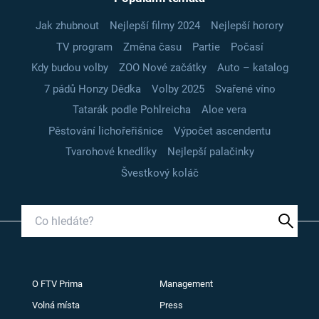
Jak zhubnout
Nejlepší filmy 2024
Nejlepší horory
TV program
Změna času
Partie
Počasí
Kdy budou volby
ZOO Nové začátky
Auto – katalog
7 pádů Honzy Dědka
Volby 2025
Svařené víno
Tatarák podle Pohlreicha
Aloe vera
Pěstování lichořeřišnice
Výpočet ascendentu
Tvarohové knedlíky
Nejlepší palačinky
Švestkový koláč
O FTV Prima
Management
Volná místa
Press