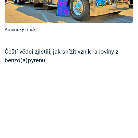
Časopis
Sledujte prima+
Americký truck
Přihlášení
Čeští vědci zjistili, jak snížit vznik rakoviny z
benzo(a)pyrenu
Sledujte nás