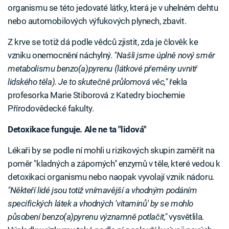
organismu se této jedovaté látky, která je v uhelném dehtu
nebo automobilových výfukových plynech, zbavit.
Z krve se totiž dá podle vědců zjistit, zda je člověk ke
vzniku onemocnění náchylný.
"Našli jsme úplně nový směr
metabolismu benzo(a)pyrenu (látkové přeměny uvnitř
lidského těla). Je to skutečně průlomová věc,"
řekla
profesorka Marie Stiborová z Katedry biochemie
Přírodovědecké fakulty.
Detoxikace funguje. Ale ne ta "lidová"
Lékaři by se podle ní mohli u rizikových skupin zaměřit na
poměr "kladných a záporných" enzymů v těle, které vedou k
detoxikaci organismu nebo naopak vyvolají vznik nádoru.
"Někteří lidé jsou totiž vnímavější a vhodným podáním
specifických látek a vhodných 'vitaminů' by se mohlo
působení benzo(a)pyrenu významně potlačit,"
vysvětlila.