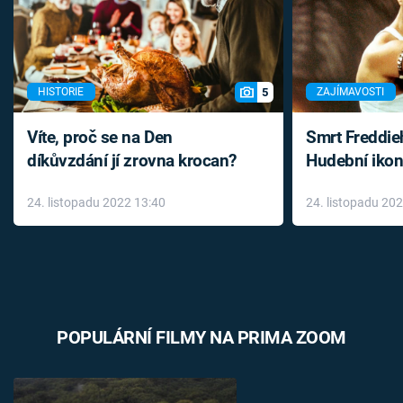
5
HISTORIE
ZAJÍMAVOSTI
Víte, proč se na Den
Smrt Freddie
díkůvzdání jí zrovna krocan?
Hudební ikon
až do konce 
24. listopadu 2022 13:40
24. listopadu 20
léky
POPULÁRNÍ FILMY NA PRIMA ZOOM