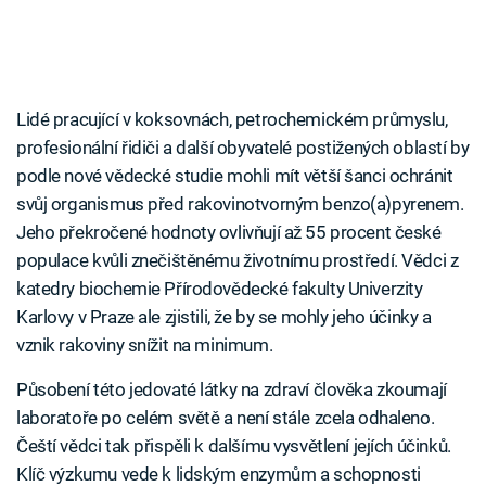
Lidé pracující v koksovnách, petrochemickém průmyslu,
profesionální řidiči a další obyvatelé postižených oblastí by
podle nové vědecké studie mohli mít větší šanci ochránit
svůj organismus před rakovinotvorným benzo(a)pyrenem.
Jeho překročené hodnoty ovlivňují až 55 procent české
populace kvůli znečištěnému životnímu prostředí. Vědci z
katedry biochemie Přírodovědecké fakulty Univerzity
Karlovy v Praze ale zjistili, že by se mohly jeho účinky a
vznik rakoviny snížit na minimum.
Působení této jedovaté látky na zdraví člověka zkoumají
laboratoře po celém světě a není stále zcela odhaleno.
Čeští vědci tak přispěli k dalšímu vysvětlení jejích účinků.
Klíč výzkumu vede k lidským enzymům a schopnosti