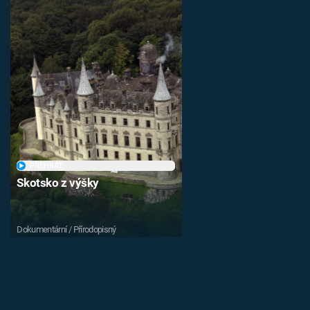
PŘEHRÁT
Skotsko z výšky
Dokumentární / Přírodopisný