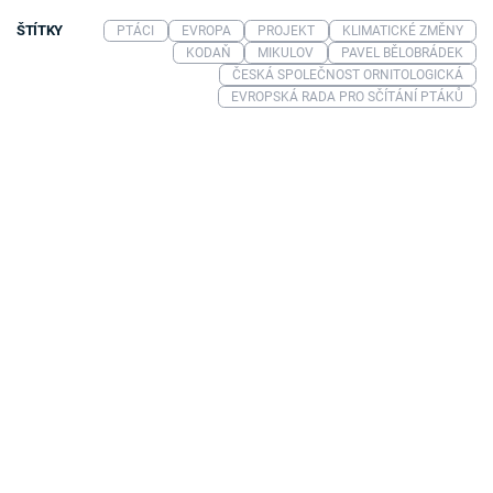
ŠTÍTKY
PTÁCI
EVROPA
PROJEKT
KLIMATICKÉ ZMĚNY
KODAŇ
MIKULOV
PAVEL BĚLOBRÁDEK
ČESKÁ SPOLEČNOST ORNITOLOGICKÁ
EVROPSKÁ RADA PRO SČÍTÁNÍ PTÁKŮ