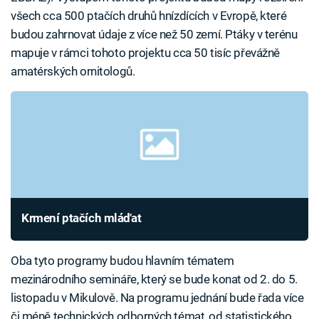
všech cca 500 ptačích druhů hnízdících v Evropě, které
budou zahrnovat údaje z více než 50 zemí. Ptáky v terénu
mapuje v rámci tohoto projektu cca 50 tisíc převážně
amatérských ornitologů.
Krmení ptačích mláďat
Oba tyto programy budou hlavním tématem
mezinárodního semináře, který se bude konat od 2. do 5.
listopadu v Mikulově. Na programu jednání bude řada více
či méně technických odborných témat, od statistického