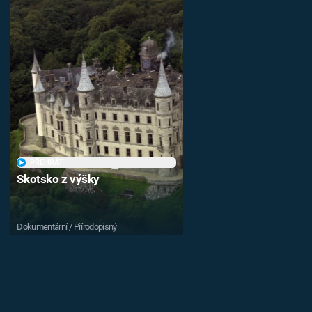
PŘEHRÁT
Skotsko z výšky
Dokumentární / Přírodopisný