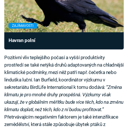
ZAJÍMAVOSTI
Havran polní
Pozitivní vliv teplejšího počasí a vyšší produktivity
prostředí se také netýká druhů adaptovaných na chladnější
klimatické podmínky, mezi něž patří např. čečetka nebo
linduška luční. Ian Burfield, koordinátor výzkumu v
sekretariátu BirdLife International k tomu dodává
: “Změna
klimatu je pro mnohé druhy prospěšná. Výzkumy však
ukazují, že v globálním měřítku bude více těch, kdo na změnu
klimatu doplatí, než těch, kdo z ní budou profitovat.”
Přetrvávajícím negativním faktorem je také intenzifikace
zemědělství, která stále způsobuje úbytek ptáků z