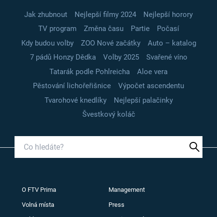
Jak zhubnout
Nejlepší filmy 2024
Nejlepší horory
TV program
Změna času
Partie
Počasí
Kdy budou volby
ZOO Nové začátky
Auto – katalog
7 pádů Honzy Dědka
Volby 2025
Svařené víno
Tatarák podle Pohlreicha
Aloe vera
Pěstování lichořeřišnice
Výpočet ascendentu
Tvarohové knedlíky
Nejlepší palačinky
Švestkový koláč
O FTV Prima
Management
Volná místa
Press