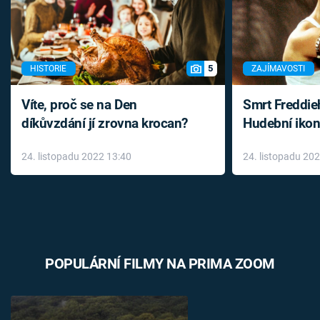
5
HISTORIE
ZAJÍMAVOSTI
Víte, proč se na Den
Smrt Freddie
díkůvzdání jí zrovna krocan?
Hudební ikon
až do konce 
24. listopadu 2022 13:40
24. listopadu 20
léky
POPULÁRNÍ FILMY NA PRIMA ZOOM