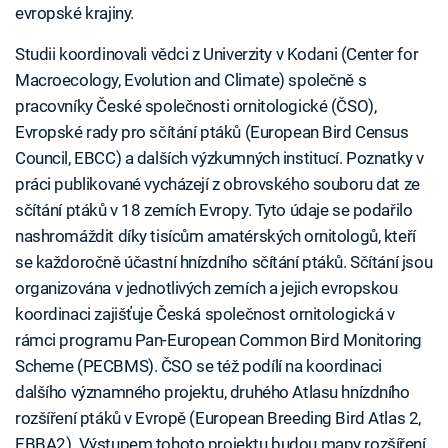
evropské krajiny.
Studii koordinovali vědci z Univerzity v Kodani (Center for
Macroecology, Evolution and Climate) společně s
pracovníky České společnosti ornitologické (ČSO),
Evropské rady pro sčítání ptáků (European Bird Census
Council, EBCC) a dalších výzkumných institucí. Poznatky v
práci publikované vycházejí z obrovského souboru dat ze
sčítání ptáků v 18 zemích Evropy. Tyto údaje se podařilo
nashromáždit díky tisícům amatérských ornitologů, kteří
se každoročně účastní hnízdního sčítání ptáků. Sčítání jsou
organizována v jednotlivých zemích a jejich evropskou
koordinaci zajišťuje Česká společnost ornitologická v
rámci programu Pan-European Common Bird Monitoring
Scheme (PECBMS). ČSO se též podílí na koordinaci
dalšího významného projektu, druhého Atlasu hnízdního
rozšíření ptáků v Evropě (European Breeding Bird Atlas 2,
EBBA2). Výstupem tohoto projektu budou mapy rozšíření