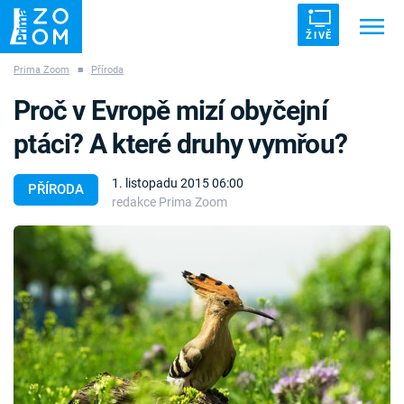
ŽIVĚ
Prima Zoom
■
Příroda
Trendy:
ZRÁDCI
UFO
DRUHÁ SVĚTOVÁ VÁLKA
Proč v Evropě mizí obyčejní
ZÁHADY
VETŘELCI DÁVNOVĚKU
ptáci? A které druhy vymřou?
1. listopadu 2015 06:00
PŘÍRODA
redakce Prima Zoom
Témata
Témata
Pořady
TV Program