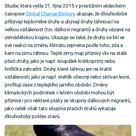
Studie, která vyšla 21. října 2015 v prestižním vědeckém
časopise
Global Change Biology
, ukazuje, že dlouhodobě
přibývají teplomilné druhy a ubývají druhy táhnoucí na
velkou vzdálenost (tzv. dálkoví migranti) a druhy vázané na
zemědělskou krajinu. Ukazuje se také, že druhy se liší ve
své reakci na změnu klimatu zejména podle toho, zda a
kam na zimu táhnou. Teplé zimy mají příznivý vliv na stálé
ptačí druhy, jako je např. šoupálek krátkoprstý nebo
hrdlička zahradní. Druhy, které táhnou jen na kratší
vzdáleností, jako je např. stehlík obecný nebo skřivan lesní,
profitují zase z teplejšího jarního období. Změny
klimatických podmínek v letním období mohou být
příznivé i pro některé ptáky ze skupiny dálkových migrantů,
jako celek však tato skupina ptačích druhů vykazuje
dlouhodobý pokles stavů.