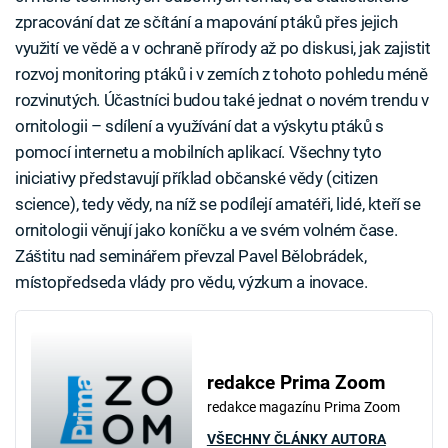
zpracování dat ze sčítání a mapování ptáků přes jejich
využití ve vědě a v ochraně přírody až po diskusi, jak zajistit
rozvoj monitoring ptáků i v zemích z tohoto pohledu méně
rozvinutých. Účastníci budou také jednat o novém trendu v
ornitologii – sdílení a využívání dat a výskytu ptáků s
pomocí internetu a mobilních aplikací. Všechny tyto
iniciativy představují příklad občanské vědy (citizen
science), tedy vědy, na níž se podílejí amatéři, lidé, kteří se
ornitologii věnují jako koníčku a ve svém volném čase.
Záštitu nad seminářem převzal Pavel Bělobrádek,
místopředseda vlády pro vědu, výzkum a inovace.
redakce Prima Zoom
redakce magazínu Prima Zoom
VŠECHNY ČLÁNKY AUTORA