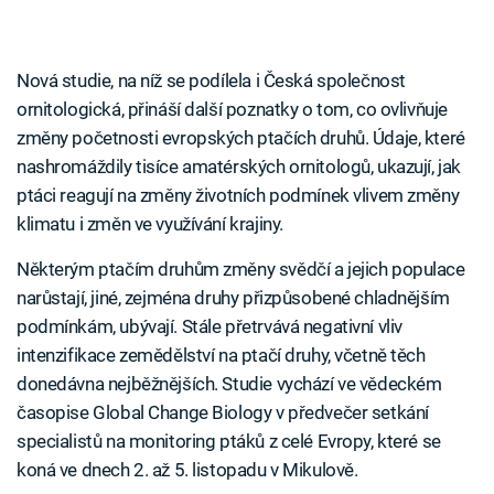
Nová studie, na níž se podílela i Česká společnost
ornitologická, přináší další poznatky o tom, co ovlivňuje
změny početnosti evropských ptačích druhů. Údaje, které
nashromáždily tisíce amatérských ornitologů, ukazují, jak
ptáci reagují na změny životních podmínek vlivem změny
klimatu i změn ve využívání krajiny.
Některým ptačím druhům změny svědčí a jejich populace
narůstají, jiné, zejména druhy přizpůsobené chladnějším
podmínkám, ubývají. Stále přetrvává negativní vliv
intenzifikace zemědělství na ptačí druhy, včetně těch
donedávna nejběžnějších. Studie vychází ve vědeckém
časopise Global Change Biology v předvečer setkání
specialistů na monitoring ptáků z celé Evropy, které se
koná ve dnech 2. až 5. listopadu v Mikulově.