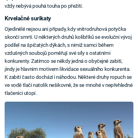
vždy nebývá pouhá touha po přežití.
Krvelačné surikaty
Ojedinělé nejsou ani případy, kdy vnitrodruhová potyčka
skončí smrtí. U některých druhů kolibříků se evoluční vývoj
podílel na špičatých dýkách, s nimiž samci během
vzdušných soubojů poměřují své síly s ostatními
konkurenty. Zatímco se někdy jedná o obyčejné zabití,
jindy je hlavním motivem likvidace sexuálního konkurenta.
K zabití často dochází i náhodou. Některé druhy ropuch se
ve vodě tlačí natolik nešikovně, že se mnohé v nepřehledné
tlačenici utopí.