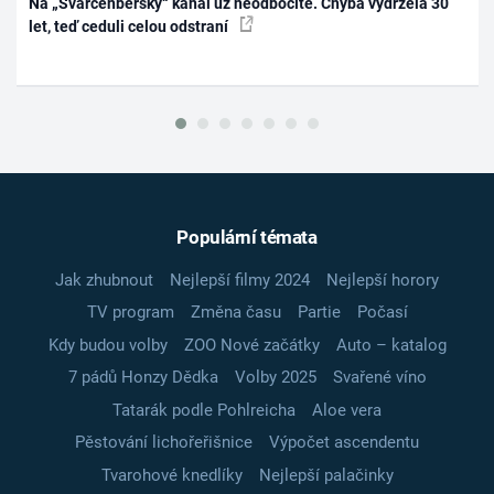
Na „Švarcenberský“ kanál už neodbočíte. Chyba vydržela 30
let, teď ceduli celou odstraní
Populární témata
Jak zhubnout
Nejlepší filmy 2024
Nejlepší horory
TV program
Změna času
Partie
Počasí
Kdy budou volby
ZOO Nové začátky
Auto – katalog
7 pádů Honzy Dědka
Volby 2025
Svařené víno
Tatarák podle Pohlreicha
Aloe vera
Pěstování lichořeřišnice
Výpočet ascendentu
Tvarohové knedlíky
Nejlepší palačinky