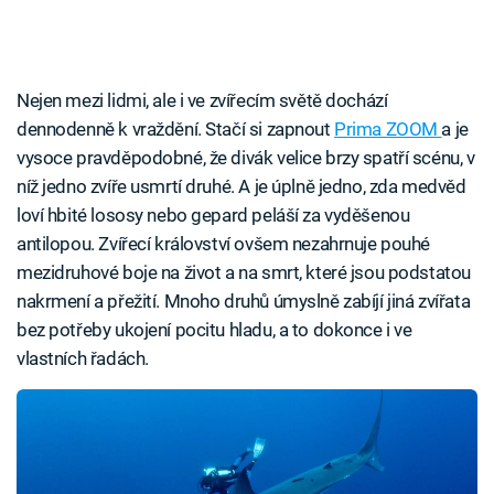
Nejen mezi lidmi, ale i ve zvířecím světě dochází
dennodenně k vraždění. Stačí si zapnout
Prima ZOOM
a je
vysoce pravděpodobné, že divák velice brzy spatří scénu, v
níž jedno zvíře usmrtí druhé. A je úplně jedno, zda medvěd
loví hbité lososy nebo gepard peláší za vyděšenou
antilopou. Zvířecí království ovšem nezahrnuje pouhé
mezidruhové boje na život a na smrt, které jsou podstatou
nakrmení a přežití. Mnoho druhů úmyslně zabíjí jiná zvířata
bez potřeby ukojení pocitu hladu, a to dokonce i ve
vlastních řadách.