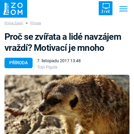
ŽIVĚ
Prima Zoom
■
Příroda
Trendy:
ZRÁDCI
UFO
DRUHÁ SVĚTOVÁ VÁLKA
Proč se zvířata a lidé navzájem
ZÁHADY
VETŘELCI DÁVNOVĚKU
vraždí? Motivací je mnoho
7. listopadu 2017 13:48
PŘÍRODA
Topi Pigula
Témata
Témata
Pořady
TV Program