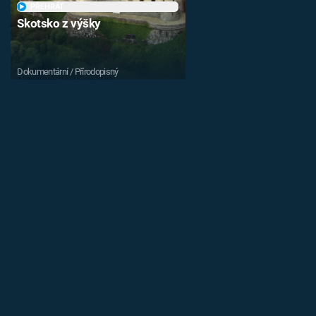
PŘEHRÁT
Skotsko z výšky
Dokumentární / Přírodopisný