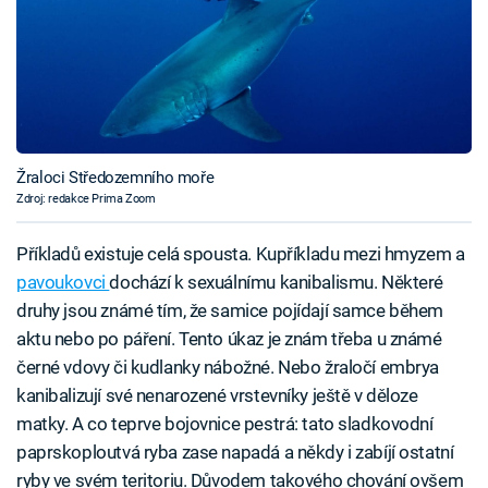
Žraloci Středozemního moře
Zdroj: redakce Prima Zoom
Příkladů existuje celá spousta. Kupříkladu mezi hmyzem a
pavoukovci
dochází k sexuálnímu kanibalismu. Některé
druhy jsou známé tím, že samice pojídají samce během
aktu nebo po páření. Tento úkaz je znám třeba u známé
černé vdovy či kudlanky nábožné. Nebo žraločí embrya
kanibalizují své nenarozené vrstevníky ještě v děloze
matky. A co teprve bojovnice pestrá: tato sladkovodní
paprskoploutvá ryba zase napadá a někdy i zabíjí ostatní
ryby ve svém teritoriu. Důvodem takového chování ovšem