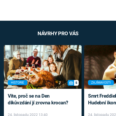
NÁVRHY PRO VÁS
5
HISTORIE
ZAJÍMAVOSTI
Víte, proč se na Den
Smrt Freddie
díkůvzdání jí zrovna krocan?
Hudební ikon
až do konce 
24. listopadu 2022 13:40
24. listopadu 20