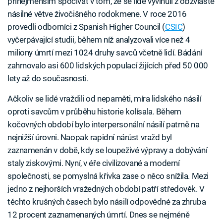
přinejmenším spočívat v tom, že se lidé vyvinuli z obzvláště
násilné větve živočišného rodokmene. V roce 2016
provedli odborníci z Spanish Higher Council (
CSIC
)
vyčerpávající studii, během níž analyzovali více než 4
miliony úmrtí mezi 1024 druhy savců včetně lidí. Bádání
zahrnovalo asi 600 lidských populací žijících před 50 000
lety až do současnosti.
Ačkoliv se lidé vraždili od nepaměti, míra lidského násilí
oproti savcům v průběhu historie kolísala. Během
kočovných období bylo interpersonální násilí patrně na
nejnižší úrovni. Naopak rapidní nárůst vražd byl
zaznamenán v době, kdy se loupeživé výpravy a dobývání
staly ziskovými. Nyní, v éře civilizované a moderní
společnosti, se pomyslná křivka zase o něco snížila. Mezi
jedno z nejhorších vražedných období patří středověk. V
těchto krušných časech bylo násilí odpovědné za zhruba
12 procent zaznamenaných úmrtí. Dnes se nejméně