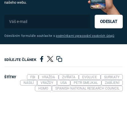
našeho webu.
ODESLAT
Odesláním formuláře souhlasíte s
podmínkami zpracování osobních údajů
SDÍLEJTE ČLÁNEK
ŠTÍTKY
FBI
VRAŽDA
ZVÍŘATA
EVOLUCE
SURIKATY
NÁSILÍ
VRAŽDY
USA
PETR SMEJKAL
ZABÍJENÍ
HOMO
SPANISH NATIONAL RESEARCH COUNCIL