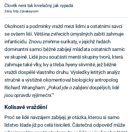
Člověk není tak krvelačný, jak vypadá
Zdroj: http://pixabay.com
Okolnosti a podmínky vražd mezi lidmi a ostatními savci
se ovšem liší. Většina zvířecích úmyslných zabití zahrnuje
infanticidu. Znovu zmiňme surikaty, v jejichž řadách
dominantní samci běžně zabíjejí mláďata ostatních samic
ve skupině. Lidé jsou součástí menší skupiny tvorů, která
zahrnuje také vlky, lvy a třeba hyeny skvrnité, jež běžně
vraždí dospělé vlastního druhu. Výsledky letitých analýz
stručně a výstižně okomentoval biologický antropolog
Richard Wrangham: „
Pokud jde o zabíjení dospělých, lidé
jsou opravdu výjimeční.
“
Kolísavé vraždění
Proč se lidé navzájem zabíjejí, je otázka, kterou si samo
lidstvo klade již po celá tisíciletí. Částečná odpověď může