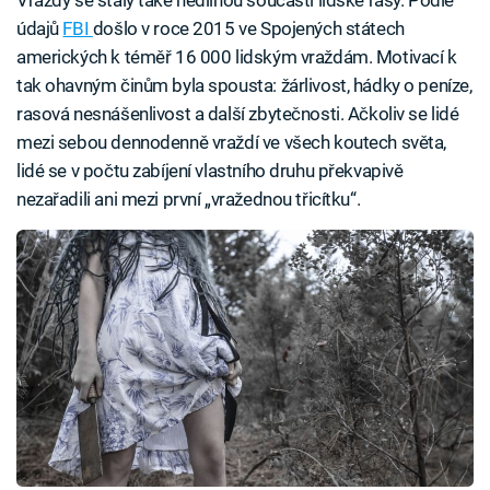
údajů
FBI
došlo v roce 2015 ve Spojených státech
amerických k téměř 16 000 lidským vraždám. Motivací k
tak ohavným činům byla spousta: žárlivost, hádky o peníze,
rasová nesnášenlivost a další zbytečnosti. Ačkoliv se lidé
mezi sebou dennodenně vraždí ve všech koutech světa,
lidé se v počtu zabíjení vlastního druhu překvapivě
nezařadili ani mezi první „vražednou třicítku“.