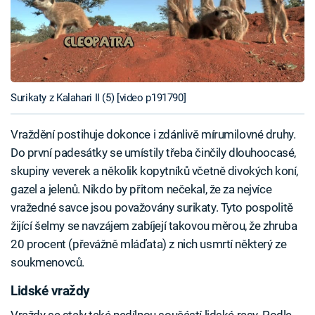
Surikaty z Kalahari II (5) [video p191790]
Vraždění postihuje dokonce i zdánlivě mírumilovné druhy.
Do první padesátky se umístily třeba činčily dlouhoocasé,
skupiny veverek a několik kopytníků včetně divokých koní,
gazel a jelenů. Nikdo by přitom nečekal, že za nejvíce
vražedné savce jsou považovány surikaty. Tyto pospolitě
žijící šelmy se navzájem zabíjejí takovou měrou, že zhruba
20 procent (převážně mláďata) z nich usmrtí některý ze
soukmenovců.
Lidské vraždy
Vraždy se staly také nedílnou součástí lidské rasy. Podle