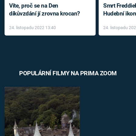
Víte, proč se na Den
Smrt Freddie
díkůvzdání jí zrovna krocan?
Hudební ikon
až do konce 
24. listopadu 2022 13:40
24. listopadu 20
léky
POPULÁRNÍ FILMY NA PRIMA ZOOM