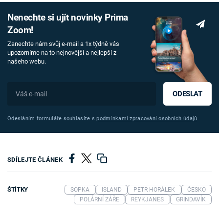
Nenechte si ujít novinky Prima
Zoom!
Zanechte nám svůj e-mail a 1x týdně vás
upozorníme na to nejnovější a nejlepší z
našeho webu.
ODESLAT
Odesláním formuláře souhlasíte s
podmínkami zpracování osobních údajů
SDÍLEJTE ČLÁNEK
ŠTÍTKY
SOPKA
ISLAND
PETR HORÁLEK
ČESKO
POLÁRNÍ ZÁŘE
REYKJANES
GRINDAVÍK