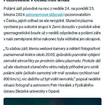
Polární záři původně na noc z neděle 24. na pondělí 25.
března 2024
astronomové slibovali
i pozorovatelům
v Česku, jejich odhad se ale nevyplnil. Sluneční plazma
vyvržené po sobotní erupci k Zemi dorazilo v podobě silné
geomagnetické bouře už v neděli odpoledne a polární záře
v naší zeměpisné šířce nakonec byla viditelná jen okrajově.
„Tu slabou záři, kterou webové kamery a někteří fotografové
zaznamenali krátce okolo 20:05, způsobilo pozvolné vybíjení
zemské atmosféry po prvotním úderu plazmatu. Protože dál
už ale vlastnosti slunečního větru nebyly příhodné pro vznik
polární záře (ačkoliv samotný vítr měl vysokou rychlost nad
800 km/s), nic dalšího už být vidět nemohlo,“
popsal nedělní
situaci fotograf a astronom Petr Horálek z Fyzikálního
ústavu Slezské univerzity v Opavě.