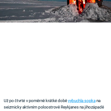
obou jevů se podařilo kameramanům agentury
Časopis
Associated Press
Sledujte prima+
Přihlášení
Sledujte nás
Už po čtvrté v poměrně krátké době
vybuchla sopka
na
seizmicky aktivním poloostrově Reykjanes na jihozápadě