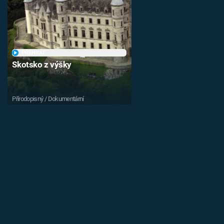
PŘEHRÁT
Skotsko z výšky
Přírodopisný / Dokumentární