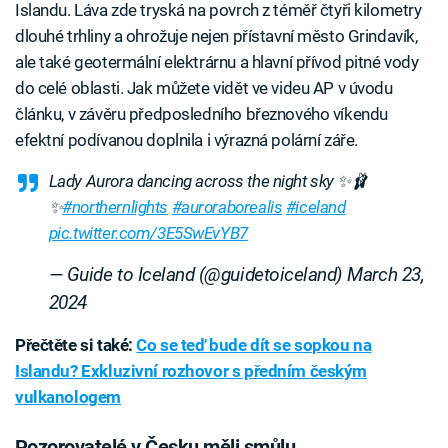
Islandu. Láva zde tryská na povrch z téměř čtyři kilometry
dlouhé trhliny a ohrožuje nejen přístavní město Grindavík,
ale také geotermální elektrárnu a hlavní přívod pitné vody
do celé oblasti. Jak můžete vidět ve videu AP v úvodu
článku, v závěru předposledního březnového víkendu
efektní podívanou doplnila i výrazná polární záře.
Lady Aurora dancing across the night sky ✨🩰
✨
#northernlights
#auroraborealis
#iceland
pic.twitter.com/3E5SwEvYB7
— Guide to Iceland (@guidetoiceland)
March 23,
2024
Přečtěte si také:
Co se teď bude dít se sopkou na
Islandu? Exkluzivní rozhovor s předním českým
vulkanologem
Pozorovatelé v Česku měli smůlu