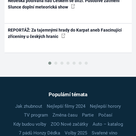
Nebeská podívaná nad Českem se blíží. Působivé zatmění
Slunce doplní meteorická show
REPORTÁŽ: Za tajemnými hrady do Karpat aneb Fascinující
zříceniny u českých hranic
Populární témata
Jak zhubnout
Nejlepší filmy 2024
Nejlepší horory
TV program
Změna času
Partie
Počasí
Kdy budou volby
ZOO Nové začátky
Auto – katalog
7 pádů Honzy Dědka
Volby 2025
Svařené víno