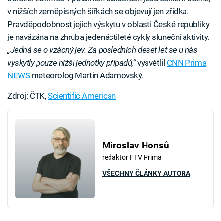
v nižších zeměpisných šířkách se objevují jen zřídka.
Pravděpodobnost jejich výskytu v oblasti České republiky
je navázána na zhruba jedenáctileté cykly sluneční aktivity.
„Jedná se o vzácný jev. Za posledních deset let se u nás
vyskytly pouze nižší jednotky případů,“
vysvětlil
CNN Prima
NEWS
meteorolog Martin Adamovský.
Zdroj: ČTK,
Scientific American
Miroslav Honsů
redaktor FTV Prima
VŠECHNY ČLÁNKY AUTORA