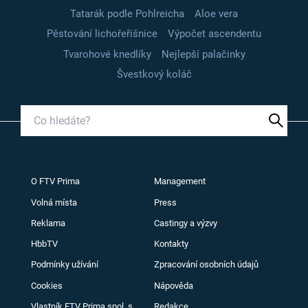
Tatarák podle Pohlreicha
Aloe vera
Pěstování lichořeřišnice
Výpočet ascendentu
Tvarohové knedlíky
Nejlepší palačinky
Švestkový koláč
O FTV Prima
Management
Volná místa
Press
Reklama
Castingy a výzvy
HbbTV
Kontakty
Podmínky užívání
Zpracování osobních údajů
Cookies
Nápověda
Vlastník FTV Prima spol. s
Redakce