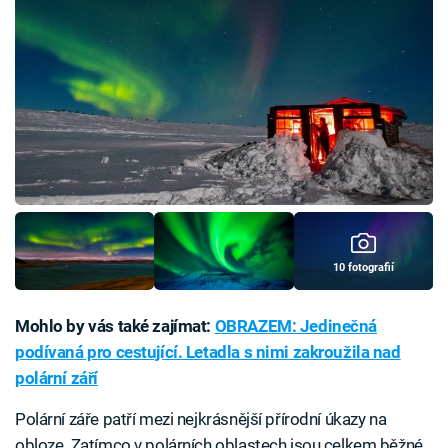
10 fotografií
Mohlo by vás také zajímat:
OBRAZEM: Jedinečná
podívaná pro cestující. Letadla s nimi zakroužila nad
polární září
Polární záře patří mezi nejkrásnější přírodní úkazy na
obloze. Zatímco v polárních oblastech jsou celkem běžné,