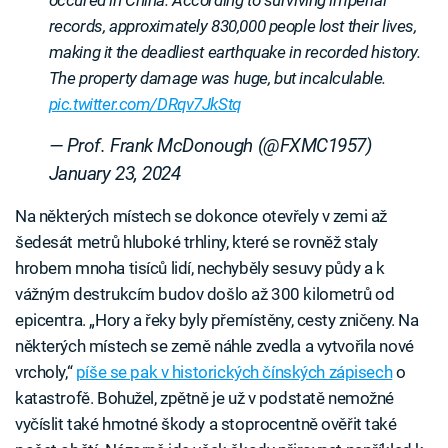
occured in China. According to surviving imperial
records, approximately 830,000 people lost their lives,
making it the deadliest earthquake in recorded history.
The property damage was huge, but incalculable.
pic.twitter.com/DRqv7JkStq
— Prof. Frank McDonough (@FXMC1957)
January 23, 2024
Na některých místech se dokonce otevřely v zemi až
šedesát metrů hluboké trhliny, které se rovněž staly
hrobem mnoha tisíců lidí, nechyběly sesuvy půdy a k
vážným destrukcím budov došlo až 300 kilometrů od
epicentra. „Hory a řeky byly přemístěny, cesty zničeny. Na
některých místech se země náhle zvedla a vytvořila nové
vrcholy,“
píše se pak v historických čínských zápisech
o
katastrofě. Bohužel, zpětně je už v podstatě nemožné
vyčíslit také hmotné škody a stoprocentně ověřit také