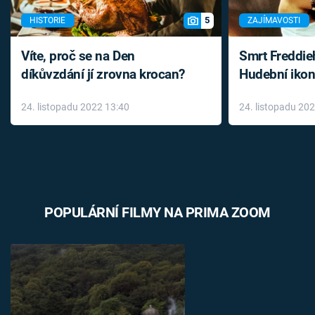
5
HISTORIE
ZAJÍMAVOSTI
Víte, proč se na Den
Smrt Freddie
díkůvzdání jí zrovna krocan?
Hudební ikon
až do konce 
24. listopadu 2022 13:40
24. listopadu 20
léky
POPULÁRNÍ FILMY NA PRIMA ZOOM