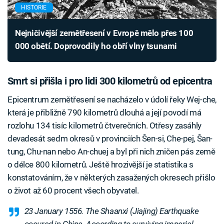
HISTORIE
Nejničivější zemětřesení v Evropě mělo přes 100
000 obětí. Doprovodily ho obří vlny tsunami
Smrt si přišla i pro lidi 300 kilometrů od epicentra
Epicentrum zemětřesení se nacházelo v údolí řeky Wej-che,
která je přibližně 790 kilometrů dlouhá a její povodí má
rozlohu 134 tisíc kilometrů čtverečních. Otřesy zasáhly
devadesát sedm okresů v provinciích Šen-si, Che-pej, Šan-
tung, Chu-nan nebo An-chuej a byl při nich zničen pás země
o délce 800 kilometrů. Ještě hrozivější je statistika s
konstatováním, že v některých zasažených okresech přišlo
o život až 60 procent všech obyvatel.
23 January 1556. The Shaanxi (Jiajing) Earthquake