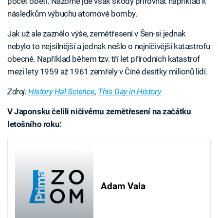
počet obětí. Názorně jde však škody přirovnat například k
následkům výbuchu atomové bomby.
Jak už ale zaznělo výše, zemětřesení v Šen-si jednak
nebylo to nejsilnější a jednak nešlo o nejničivější katastrofu
obecně. Například během tzv. tří let přírodních katastrof
mezi lety 1959 až 1961 zemřely v Číně desítky milionů lidí.
Zdroj:
History
Hal Science
,
This Day in History
V Japonsku čelili ničivému zemětřesení na začátku
letošního roku:
Failed to fetch
Adam Vala