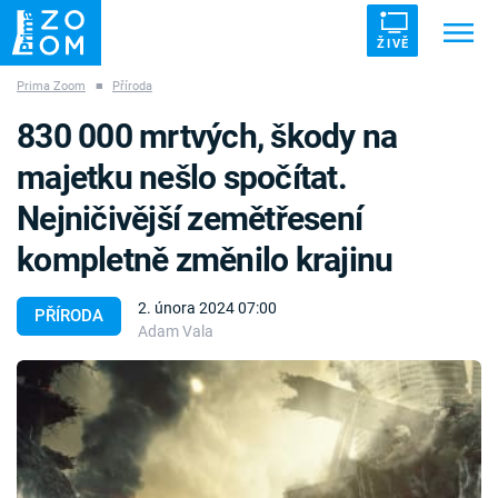
ŽIVĚ
Prima Zoom
■
Příroda
Trendy:
ZRÁDCI
UFO
DRUHÁ SVĚTOVÁ VÁLKA
830 000 mrtvých, škody na
ZÁHADY
VETŘELCI DÁVNOVĚKU
majetku nešlo spočítat.
Nejničivější zemětřesení
kompletně změnilo krajinu
Témata
2. února 2024 07:00
PŘÍRODA
Adam Vala
Témata
Pořady
TV Program