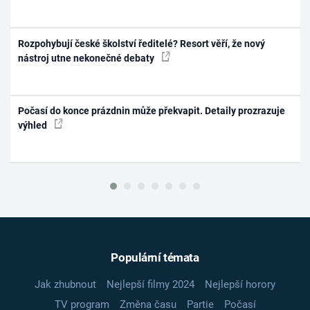
Rozpohybují české školství ředitelé? Resort věří, že nový
nástroj utne nekonečné debaty
Počasí do konce prázdnin může překvapit. Detaily prozrazuje
výhled
Populární témata
Jak zhubnout
Nejlepší filmy 2024
Nejlepší horory
TV program
Změna času
Partie
Počasí