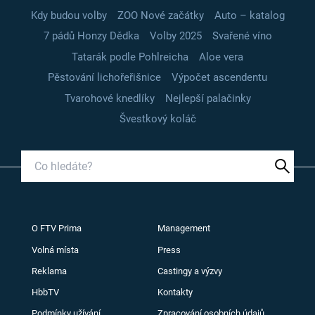
Kdy budou volby
ZOO Nové začátky
Auto – katalog
7 pádů Honzy Dědka
Volby 2025
Svařené víno
Tatarák podle Pohlreicha
Aloe vera
Pěstování lichořeřišnice
Výpočet ascendentu
Tvarohové knedlíky
Nejlepší palačinky
Švestkový koláč
O FTV Prima
Management
Volná místa
Press
Reklama
Castingy a výzvy
HbbTV
Kontakty
Podmínky užívání
Zpracování osobních údajů