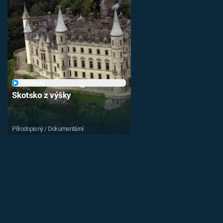
PŘEHRÁT
Skotsko z výšky
Přírodopisný / Dokumentární