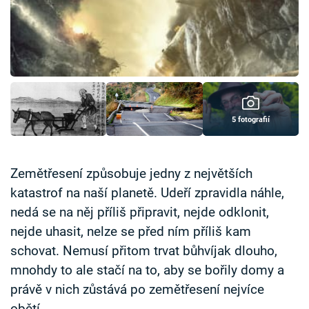
Časopis
Sledujte prima+
Přihlášení
5 fotografií
Sledujte nás
Zemětřesení způsobuje jedny z největších
katastrof na naší planetě. Udeří zpravidla náhle,
nedá se na něj příliš připravit, nejde odklonit,
nejde uhasit, nelze se před ním příliš kam
schovat. Nemusí přitom trvat bůhvíjak dlouho,
mnohdy to ale stačí na to, aby se bořily domy a
právě v nich zůstává po zemětřesení nejvíce