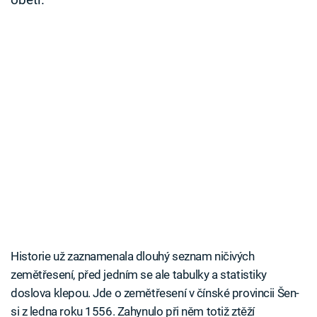
obětí.
Historie už zaznamenala dlouhý seznam ničivých
zemětřesení, před jedním se ale tabulky a statistiky
doslova klepou. Jde o zemětřesení v čínské provincii Šen-
si z ledna roku 1556. Zahynulo při něm totiž ztěží