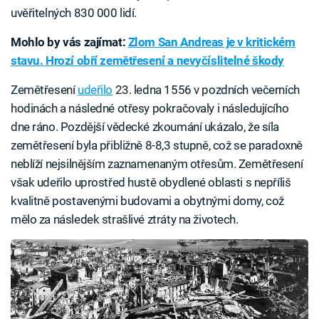
uvěřitelných 830 000 lidí.
Mohlo by vás zajímat:
Zlom San Andreas je v kritickém
stavu. Hrozí obří zemětřesení a nevyčíslitelné škody
Zemětřesení
udeřilo
23. ledna 1556 v pozdních večerních
hodinách a následné otřesy pokračovaly i následujícího
dne ráno. Pozdější vědecké zkoumání ukázalo, že síla
zemětřesení byla přibližně 8-8,3 stupně, což se paradoxně
neblíží nejsilnějším zaznamenaným otřesům. Zemětřesení
však udeřilo uprostřed hustě obydlené oblasti s nepříliš
kvalitně postavenými budovami a obytnými domy, což
mělo za následek strašlivé ztráty na životech.