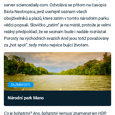
server sciencedaily.com. Odvolává se přitom na časopis
Biota Neotropica, jenž uveřejnil seznam všech
obojživelníků a plazů, které zatím v tomto národním parku
vědci popsali. Slovíčko „zatím“ je na místě, protože je velmi
reálný předpoklad, že se seznam bude i nadále rozrůstat.
Porosty na východních svazích And jsou totiž považovány
za „hot spot“, tedy místo nejvíce bující životem.
ZAJÍMAVOSTI
Národní park Mano
Co je bohatství? Ano, bohatství nemusí znamenat jen HDP,