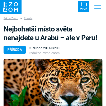
ŽIVĚ
Prima Zoom
■
Příroda
Trendy:
ZRÁDCI
UFO
DRUHÁ SVĚTOVÁ VÁLKA
Nejbohatší místo světa
ZÁHADY
VETŘELCI DÁVNOVĚKU
nenajdete u Arabů – ale v Peru!
3. dubna 2014 06:00
PŘÍRODA
redakce Prima Zoom
Témata
Témata
Pořady
TV Program