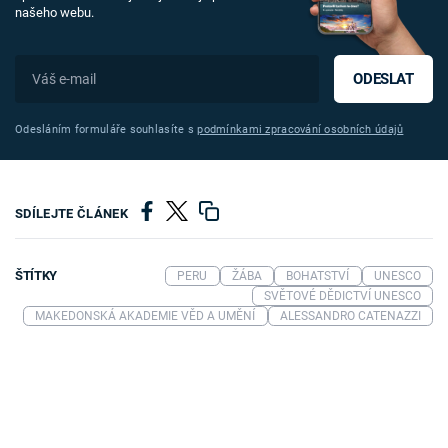
našeho webu.
ODESLAT
Odesláním formuláře souhlasíte s
podmínkami zpracování osobních údajů
SDÍLEJTE ČLÁNEK
ŠTÍTKY
PERU
ŽÁBA
BOHATSTVÍ
UNESCO
SVĚTOVÉ DĚDICTVÍ UNESCO
MAKEDONSKÁ AKADEMIE VĚD A UMĚNÍ
ALESSANDRO CATENAZZI