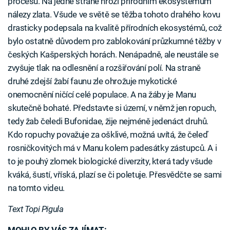
procesů. Na jedné straně hrozí přírodním ekosystémům
nálezy zlata. Všude ve světě se těžba tohoto drahého kovu
drasticky podepsala na kvalitě přírodních ekosystémů, což
bylo ostatně důvodem pro zablokování průzkumné těžby v
českých Kašperských horách. Nenápadně, ale neustále se
zvyšuje tlak na odlesnění a rozšiřování polí. Na straně
druhé zdejší žabí faunu zle ohrožuje mykotické
onemocnění ničící celé populace. A na žáby je Manu
skutečně bohaté. Představte si území, v němž jen ropuch,
tedy žab čeledi Bufonidae, žije nejméně jedenáct druhů.
Kdo ropuchy považuje za ošklivé, možná uvítá, že čeleď
rosničkovitých má v Manu kolem padesátky zástupců. A i
to je pouhý zlomek biologické diverzity, která tady všude
kváká, šustí, vříská, plazí se či poletuje. Přesvědčte se sami
na tomto videu.
Text Topi Pigula