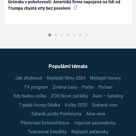
Grónsko v pohotovosti: Americká firma napojená na lidi od
Trumpa chystá vrty bez povolení
Populární témata
Jak zhubnout
Nejlepší filmy 2024
Nejlepší horory
TV program
Změna času
Partie
Počasí
Kdy budou volby
ZOO Nové začátky
Auto – katalog
7 pádů Honzy Dědka
Volby 2025
Svařené víno
Tatarák podle Pohlreicha
Aloe vera
Pěstování lichořeřišnice
Výpočet ascendentu
Tvarohové knedlíky
Nejlepší palačinky