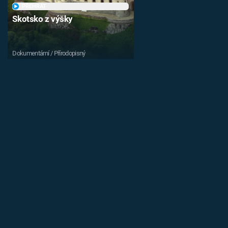
PŘEHRÁT
Skotsko z výšky
Dokumentární / Přírodopisný