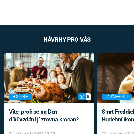
NÁVRHY PRO VÁS
5
HISTORIE
ZAJÍMAVOSTI
Víte, proč se na Den
Smrt Freddie
díkůvzdání jí zrovna krocan?
Hudební ikon
až do konce 
24. listopadu 2022 13:40
24. listopadu 20