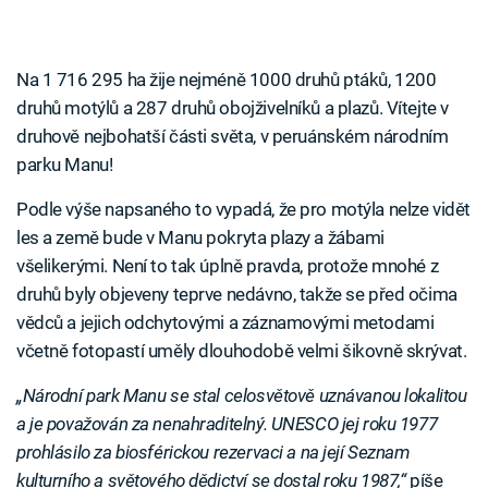
Na 1 716 295 ha žije nejméně 1000 druhů ptáků, 1200
druhů motýlů a 287 druhů obojživelníků a plazů. Vítejte v
druhově nejbohatší části světa, v peruánském národním
parku Manu!
Podle výše napsaného to vypadá, že pro motýla nelze vidět
les a země bude v Manu pokryta plazy a žábami
všelikerými. Není to tak úplně pravda, protože mnohé z
druhů byly objeveny teprve nedávno, takže se před očima
vědců a jejich odchytovými a záznamovými metodami
včetně fotopastí uměly dlouhodobě velmi šikovně skrývat.
„Národní park Manu se stal celosvětově uznávanou lokalitou
a je považován za nenahraditelný. UNESCO jej roku 1977
prohlásilo za biosférickou rezervaci a na její Seznam
kulturního a světového dědictví se dostal roku 1987,“
píše