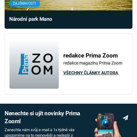
ZAJÍMAVOSTI
Národní park Mano
redakce Prima Zoom
redakce magazínu Prima Zoom
VŠECHNY ČLÁNKY AUTORA
Nenechte si ujít novinky Prima
Zoom!
Zanechte nám svůj e-mail a 1x týdně vás
upozorníme na to nejnovější a nejlepší z