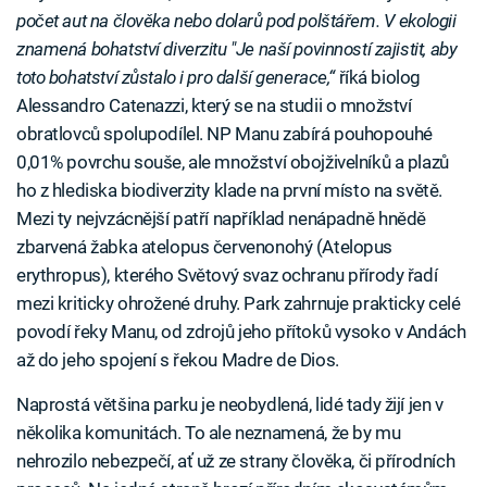
počet aut na člověka nebo dolarů pod polštářem. V ekologii
znamená bohatství diverzitu "Je naší povinností zajistit, aby
toto bohatství zůstalo i pro další generace,“
říká biolog
Alessandro Catenazzi, který se na studii o množství
obratlovců spolupodílel. NP Manu zabírá pouhopouhé
0,01% povrchu souše, ale množství obojživelníků a plazů
ho z hlediska biodiverzity klade na první místo na světě.
Mezi ty nejvzácnější patří například nenápadně hnědě
zbarvená žabka atelopus červenonohý (Atelopus
erythropus), kterého Světový svaz ochranu přírody řadí
mezi kriticky ohrožené druhy. Park zahrnuje prakticky celé
povodí řeky Manu, od zdrojů jeho přítoků vysoko v Andách
až do jeho spojení s řekou Madre de Dios.
Naprostá většina parku je neobydlená, lidé tady žijí jen v
několika komunitách. To ale neznamená, že by mu
nehrozilo nebezpečí, ať už ze strany člověka, či přírodních