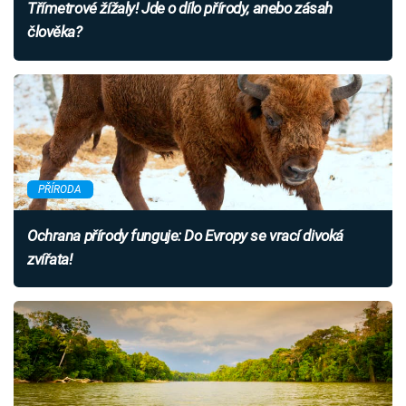
Třímetrové žížaly! Jde o dílo přírody, anebo zásah
člověka?
PŘÍRODA
Ochrana přírody funguje: Do Evropy se vrací divoká
zvířata!