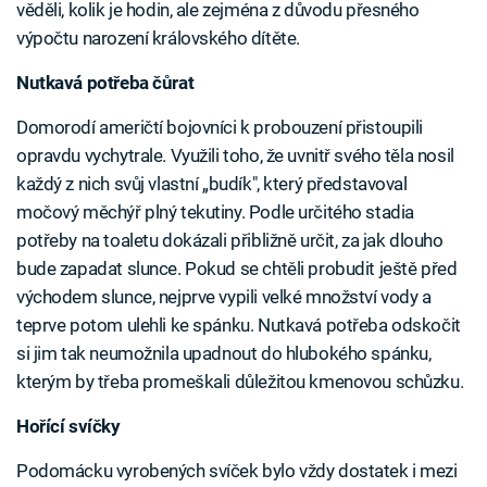
věděli, kolik je hodin, ale zejména z důvodu přesného
výpočtu narození královského dítěte.
Nutkavá potřeba čůrat
Domorodí američtí bojovníci k probouzení přistoupili
opravdu vychytrale. Využili toho, že uvnitř svého těla nosil
každý z nich svůj vlastní „budík", který představoval
močový měchýř plný tekutiny. Podle určitého stadia
potřeby na toaletu dokázali přibližně určit, za jak dlouho
bude zapadat slunce. Pokud se chtěli probudit ještě před
východem slunce, nejprve vypili velké množství vody a
teprve potom ulehli ke spánku. Nutkavá potřeba odskočit
si jim tak neumožnila upadnout do hlubokého spánku,
kterým by třeba promeškali důležitou kmenovou schůzku.
Hořící svíčky
Podomácku vyrobených svíček bylo vždy dostatek i mezi