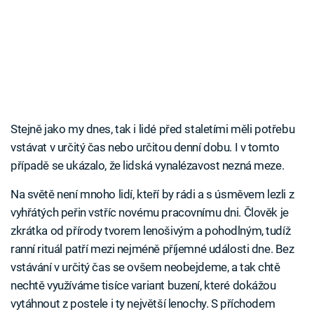
Stejně jako my dnes, tak i lidé před staletími měli potřebu
vstávat v určitý čas nebo určitou denní dobu. I v tomto
případě se ukázalo, že lidská vynalézavost nezná meze.
Na světě není mnoho lidí, kteří by rádi a s úsměvem lezli z
vyhřátých peřin vstříc novému pracovnímu dni. Člověk je
zkrátka od přírody tvorem lenošivým a pohodlným, tudíž
ranní rituál patří mezi nejméně příjemné události dne. Bez
vstávání v určitý čas se ovšem neobejdeme, a tak chtě
nechtě využíváme tisíce variant buzení, které dokážou
vytáhnout z postele i ty největší lenochy. S příchodem