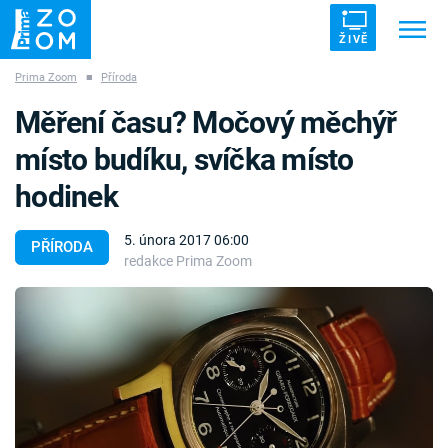
ŽIVĚ
Prima Zoom
■
Příroda
Trendy:
ZRÁDCI
UFO
DRUHÁ SVĚTOVÁ VÁLKA
Měření času? Močový měchýř
ZÁHADY
VETŘELCI DÁVNOVĚKU
místo budíku, svíčka místo
hodinek
5. února 2017 06:00
PŘÍRODA
redakce Prima Zoom
Témata
Témata
Pořady
TV Program