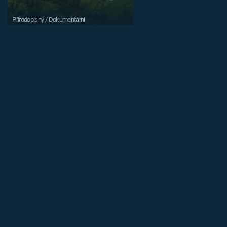
Přírodopisný / Dokumentární