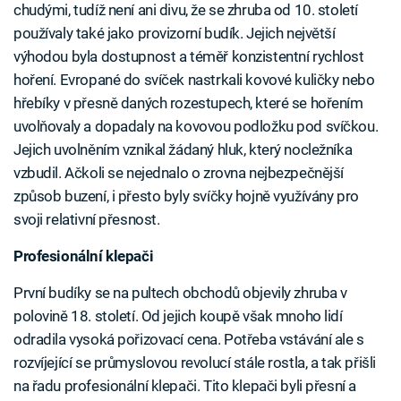
chudými, tudíž není ani divu, že se zhruba od 10. století
používaly také jako provizorní budík. Jejich největší
výhodou byla dostupnost a téměř konzistentní rychlost
hoření. Evropané do svíček nastrkali kovové kuličky nebo
hřebíky v přesně daných rozestupech, které se hořením
uvolňovaly a dopadaly na kovovou podložku pod svíčkou.
Jejich uvolněním vznikal žádaný hluk, který nocležníka
vzbudil. Ačkoli se nejednalo o zrovna nejbezpečnější
způsob buzení, i přesto byly svíčky hojně využívány pro
svoji relativní přesnost.
Profesionální klepači
První budíky se na pultech obchodů objevily zhruba v
polovině 18. století. Od jejich koupě však mnoho lidí
odradila vysoká pořizovací cena. Potřeba vstávání ale s
rozvíjející se průmyslovou revolucí stále rostla, a tak přišli
na řadu profesionální klepači. Tito klepači byli přesní a