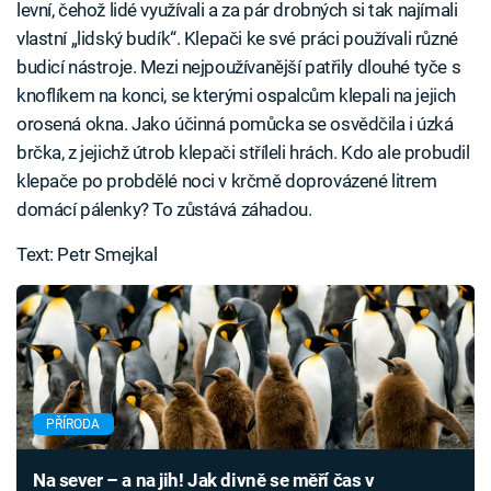
levní, čehož lidé využívali a za pár drobných si tak najímali
vlastní „lidský budík“. Klepači ke své práci používali různé
budicí nástroje. Mezi nejpoužívanější patřily dlouhé tyče s
knoflíkem na konci, se kterými ospalcům klepali na jejich
orosená okna. Jako účinná pomůcka se osvědčila i úzká
brčka, z jejichž útrob klepači stříleli hrách. Kdo ale probudil
klepače po probdělé noci v krčmě doprovázené litrem
domácí pálenky? To zůstává záhadou.
Text: Petr Smejkal
PŘÍRODA
Na sever – a na jih! Jak divně se měří čas v