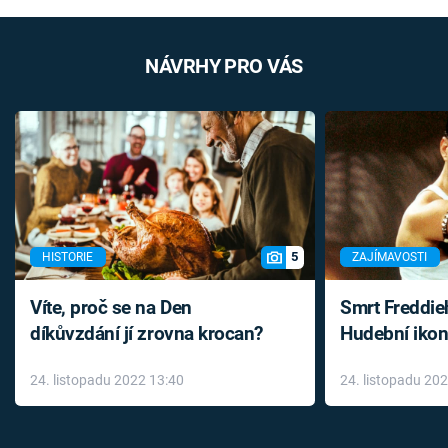
NÁVRHY PRO VÁS
5
HISTORIE
ZAJÍMAVOSTI
Víte, proč se na Den
Smrt Freddie
díkůvzdání jí zrovna krocan?
Hudební ikon
až do konce 
24. listopadu 2022 13:40
24. listopadu 20
léky