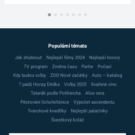
Populární témata
Jak zhubnout
Nejlepší filmy 2024
Nejlepší horory
TV program
Změna času
Partie
Počasí
Kdy budou volby
ZOO Nové začátky
Auto – katalog
7 pádů Honzy Dědka
Volby 2025
Svařené víno
Tatarák podle Pohlreicha
Aloe vera
Pěstování lichořeřišnice
Výpočet ascendentu
Tvarohové knedlíky
Nejlepší palačinky
Švestkový koláč