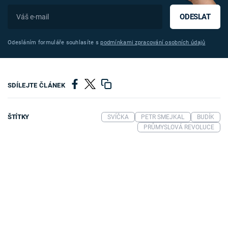
ODESLAT
Odesláním formuláře souhlasíte s
podmínkami zpracování osobních údajů
SDÍLEJTE ČLÁNEK
ŠTÍTKY
SVÍČKA
PETR SMEJKAL
BUDÍK
PRŮMYSLOVÁ REVOLUCE