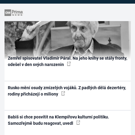
Zemřel spisovatel Vladimír Páral. Na jeho knihy se stály fronty,
odešel v den svých narozenin
Rusko mění osudy zmizelých vojáků. Z padlých dělá dezertéry,
rodiny přicházejí o miliony
Babiš si chce posvítit na Klempířovu kulturní politiku.
Samozřejmě budu reagovat, uvedl