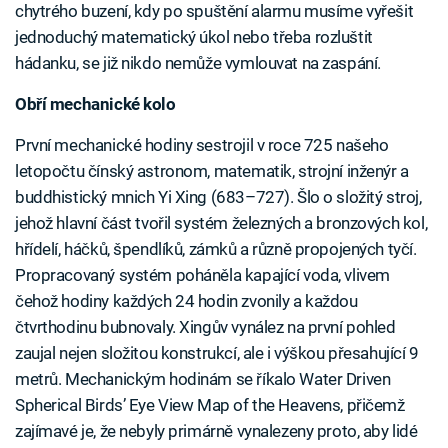
chytrého buzení, kdy po spuštění alarmu musíme vyřešit
jednoduchý matematický úkol nebo třeba rozluštit
hádanku, se již nikdo nemůže vymlouvat na zaspání.
Obří mechanické kolo
První mechanické hodiny sestrojil v roce 725 našeho
letopočtu čínský astronom, matematik, strojní inženýr a
buddhistický mnich Yi Xing (683–727). Šlo o složitý stroj,
jehož hlavní část tvořil systém železných a bronzových kol,
hřídelí, háčků, špendlíků, zámků a různě propojených tyčí.
Propracovaný systém poháněla kapající voda, vlivem
čehož hodiny každých 24 hodin zvonily a každou
čtvrthodinu bubnovaly. Xingův vynález na první pohled
zaujal nejen složitou konstrukcí, ale i výškou přesahující 9
metrů. Mechanickým hodinám se říkalo Water Driven
Spherical Birds’ Eye View Map of the Heavens, přičemž
zajímavé je, že nebyly primárně vynalezeny proto, aby lidé