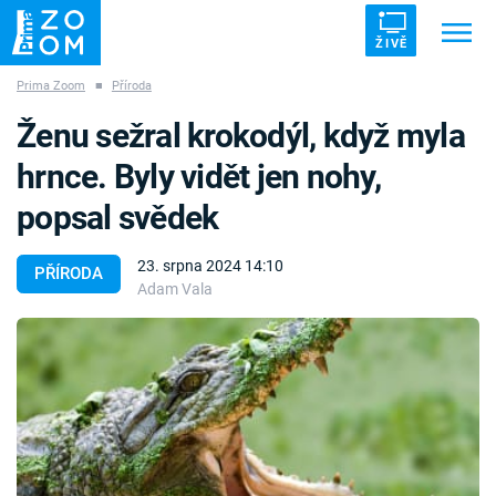
ŽIVĚ
Prima Zoom
■
Příroda
Trendy:
ZRÁDCI
UFO
DRUHÁ SVĚTOVÁ VÁLKA
Ženu sežral krokodýl, když myla
ZÁHADY
VETŘELCI DÁVNOVĚKU
hrnce. Byly vidět jen nohy,
popsal svědek
23. srpna 2024 14:10
PŘÍRODA
Adam Vala
Témata
Témata
Pořady
TV Program