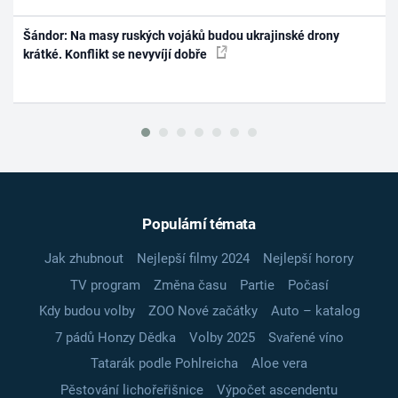
Šándor: Na masy ruských vojáků budou ukrajinské drony
krátké. Konflikt se nevyvíjí dobře
Populární témata
Jak zhubnout
Nejlepší filmy 2024
Nejlepší horory
TV program
Změna času
Partie
Počasí
Kdy budou volby
ZOO Nové začátky
Auto – katalog
7 pádů Honzy Dědka
Volby 2025
Svařené víno
Tatarák podle Pohlreicha
Aloe vera
Pěstování lichořeřišnice
Výpočet ascendentu