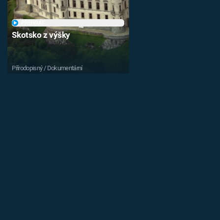
PŘEHRÁT
Skotsko z výšky
Přírodopisný / Dokumentární