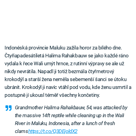
Indonéská provincie Maluku zažila horor za bílého dne.
Čtyřiapadesátiletá Halima Rahakbauw se jako každé ráno
vydala k řece Wali umýt hrnce, z rutinní výpravy se ale už
nikdy nevrátila. Napadl ji totiž bezmála čtyřmetrový
krokodýl a starší žena neměla sebemenší šanci se útoku
ubránit. Krokodýl ji navíc vtáhl pod vodu, kde ženu usmrtil a
postupně jí ukousl téměř všechny končetiny.
Grandmother Halima Rahakbauw, 54, was attacked by
the massive 14ft reptile while cleaning up in the Wali
River in Maluku, Indonesia, after a lunch of fresh
clams
https://t.co/Q3DEjoldX2