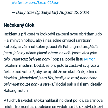
pic.twitter.com/Lreim1Lkuw
— Daily Star (@dailystar)
August 22, 2024
Nečekaný útok
Incidentu, při kterém krokodýl zakousl svou obří tlamu do
Haliminých nohou, aby ji následně omráčil smrtícími
kotouly, si všimnul kolemjdoucí Ali Rahangmetan.
„Viděl
jsem, jako by někdo plaval v řece, neviděl jsem však jeho
tělo. Vidět totiž byly jen nohy,“
popsal podle listu
Mirror
lokálním médiím. Dodal, že pro jistotu zastavil svůj vůz a
šel se podívat blíž, aby se ujistil, že se skutečně jedná o
člověka.
„Nedokázal jsem říct, jestli je to muž, nebo žena.
Byly vidět pouze nohy a střeva,“
dodal pak s dalšími detaily
Rahangmetan.
V tu chvíli svědek útoku nahlásil incident policii, zalarmoval
místní komunitu a společně se vydali najít krokodýla, který