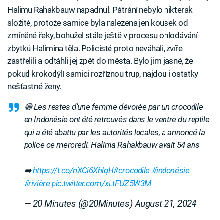
Halimu Rahakbauw napadnul. Pátrání nebylo nikterak
složité, protože samice byla nalezena jen kousek od
zmíněné řeky, bohužel stále ještě v procesu ohlodávání
zbytků Halimina těla. Policisté proto neváhali, zvíře
zastřelili a odtáhli jej zpět do města. Bylo jim jasné, že
pokud krokodýlí samici rozříznou trup, najdou i ostatky
nešťastné ženy.
🔴 Les restes d’une femme dévorée par un crocodile
en Indonésie ont été retrouvés dans le ventre du reptile
qui a été abattu par les autorités locales, a annoncé la
police ce mercredi. Halima Rahakbauw avait 54 ans
➡️
https://t.co/nXCi6XhlqH
#crocodile
#indonésie
#rivière
pic.twitter.com/xLtFUZ5W3M
— 20 Minutes (@20Minutes)
August 21, 2024