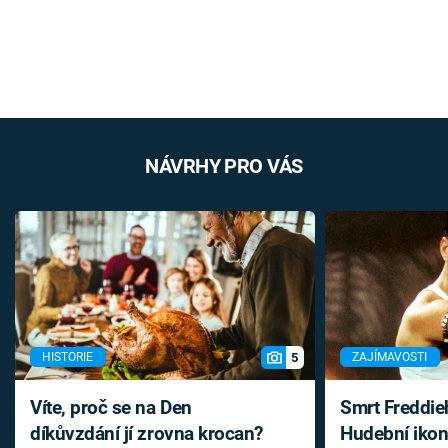
NÁVRHY PRO VÁS
5
HISTORIE
ZAJÍMAVOSTI
Víte, proč se na Den
Smrt Freddie
díkůvzdání jí zrovna krocan?
Hudební ikon