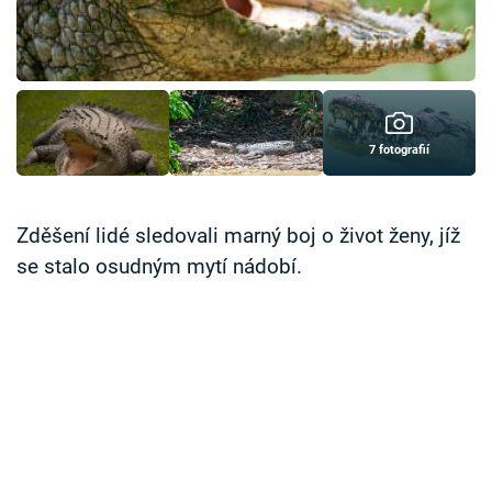
Časopis
Sledujte prima+
Přihlášení
7 fotografií
Sledujte nás
Zděšení lidé sledovali marný boj o život ženy, jíž
se stalo osudným mytí nádobí.