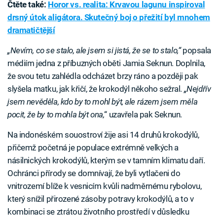
Čtěte také:
Horor vs. realita: Krvavou lagunu inspiroval
drsný útok aligátora. Skutečný boj o přežití byl mnohem
dramatičtější
„Nevím, co se stalo, ale jsem si jistá, že se to stalo,“
popsala
médiím jedna z příbuzných oběti Jamia Seknun. Doplnila,
že svou tetu zahlédla odcházet brzy ráno a později pak
slyšela matku, jak křičí, že krokodýl někoho sežral.
„Nejdřív
jsem nevěděla, kdo by to mohl být, ale rázem jsem měla
pocit, že by to mohla být ona,
“ uzavřela pak Seknun.
Na indonéském souostroví žije asi 14 druhů krokodýlů,
přičemž početná je populace extrémně velkých a
násilnických krokodýlů, kterým se v tamním klimatu daří.
Ochránci přírody se domnívají, že byli vytlačeni do
vnitrozemí blíže k vesnicím kvůli nadměrnému rybolovu,
který snížil přirozené zásoby potravy krokodýlů, a to v
kombinaci se ztrátou životního prostředí v důsledku