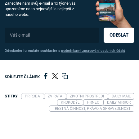
Zanechte nám svůj e-mail a 1x týdně vás
upozorníme na to nejnovější a nejlepší z
našeho webu.
ODESLAT
Odesláním formuláře souhlasíte s
podmínkami zpracování osobních údajů
SDÍLEJTE ČLÁNEK
ŠTÍTKY
PŘÍRODA
ZVÍŘATA
ŽIVOTNÍ PROSTŘEDÍ
DAILY MAIL
KROKODÝL
HRNEC
DAILY MIRROR
TRESTNÁ ČINNOST, PRÁVO A SPRAVEDLNOST