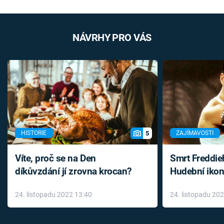
NÁVRHY PRO VÁS
5
HISTORIE
ZAJÍMAVOSTI
Víte, proč se na Den
Smrt Freddie
díkůvzdání jí zrovna krocan?
Hudební ikon
až do konce 
24. listopadu 2022 13:40
24. listopadu 20
léky