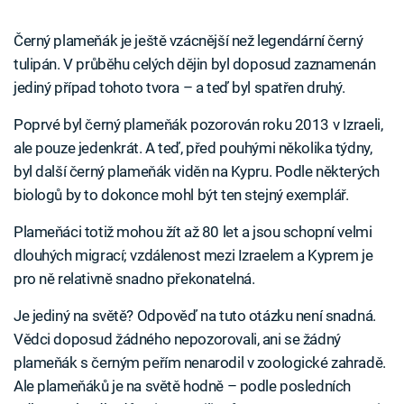
Černý plameňák je ještě vzácnější než legendární černý
tulipán. V průběhu celých dějin byl doposud zaznamenán
jediný případ tohoto tvora – a teď byl spatřen druhý.
Poprvé byl černý plameňák pozorován roku 2013 v Izraeli,
ale pouze jedenkrát. A teď, před pouhými několika týdny,
byl další černý plameňák viděn na Kypru. Podle některých
biologů by to dokonce mohl být ten stejný exemplář.
Plameňáci totiž mohou žít až 80 let a jsou schopní velmi
dlouhých migrací; vzdálenost mezi Izraelem a Kyprem je
pro ně relativně snadno překonatelná.
Je jediný na světě? Odpověď na tuto otázku není snadná.
Vědci doposud žádného nepozorovali, ani se žádný
plameňák s černým peřím nenarodil v zoologické zahradě.
Ale plameňáků je na světě hodně – podle posledních