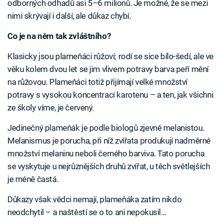
odborných odhadů asi 5–6 milionů. Je možné, že se mezi
nimi skrývají i další, ale důkaz chybí.
Co je na něm tak zvláštního?
Klasicky jsou plameňáci růžoví; rodí se sice bílo-šedí, ale ve
věku kolem dvou let se jim vlivem potravy barva peří mění
na růžovou. Plameňáci totiž přijímají velké množství
potravy s vysokou koncentrací karotenu – a ten, jak všichni
ze školy víme, je červený.
Jedinečný plameňák je podle biologů zjevně melanistou.
Melanismus je porucha, při níž zvířata produkují nadměrné
množství melaninu neboli černého barviva. Tato porucha
se vyskytuje u nejrůznějších druhů zvířat, u těch světlejších
je méně častá.
Důkazy však vědci nemají, plameňáka zatím nikdo
neodchytil – a naštěstí se o to ani nepokusil...