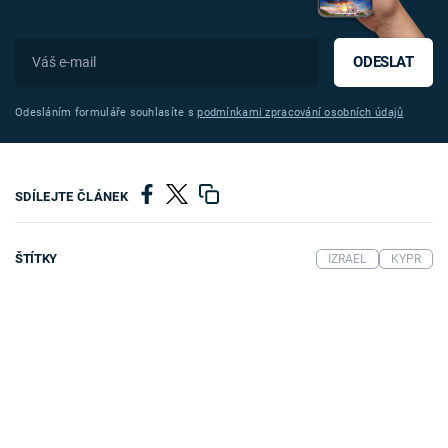
ODESLAT
Odesláním formuláře souhlasíte s
podmínkami zpracování osobních údajů
SDÍLEJTE ČLÁNEK
ŠTÍTKY
IZRAEL
KYPR