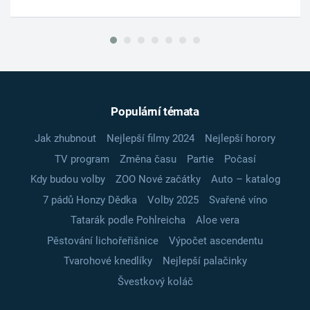
Populární témata
Jak zhubnout
Nejlepší filmy 2024
Nejlepší horory
TV program
Změna času
Partie
Počasí
Kdy budou volby
ZOO Nové začátky
Auto – katalog
7 pádů Honzy Dědka
Volby 2025
Svařené víno
Tatarák podle Pohlreicha
Aloe vera
Pěstování lichořeřišnice
Výpočet ascendentu
Tvarohové knedlíky
Nejlepší palačinky
Švestkový koláč