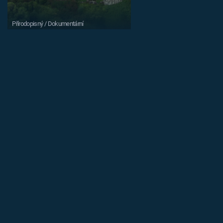
Přírodopisný / Dokumentární