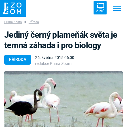
ŽIVĚ
Prima Zoom
■
Příroda
Trendy:
ZRÁDCI
UFO
DRUHÁ SVĚTOVÁ VÁLKA
Jediný černý plameňák světa je
ZÁHADY
VETŘELCI DÁVNOVĚKU
temná záhada i pro biology
26. května 2015 06:00
PŘÍRODA
redakce Prima Zoom
Témata
Témata
Pořady
TV Program