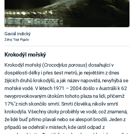
Gaviál indický
Zdroj: Topi Pigula
Krokodýl mořský
Krokodýl mořský (
Crocodylus porosus
) dosahující v
dospělosti délky i přes šest metrů, je největším z dnes
žijících druhů krokodýlů, a jak název napovídá, nevyhýbá se
mořské vodě. V létech 1971 – 2004 došlo v Austrálii k 62
nevyprovokovaným útokům tohoto plaza na lidi, přičemž
17%ˇz nich skončilo smrtí. Smrtí člověka, nikoliv smrtí
krokodýla. Všechny útoky proběhly ve vodě, což znamená,
že lidé buď přímo plavali nebo se alespoň brodili. Jeden z
případů se odehrál v místech, kde ústil odpad z