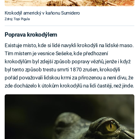
Krokodýl americký v kaňonu Sumidero
Zdroj: Topi Pigula
Poprava krokodýlem
Existuje místo, kde si lidé navykli krokodýli na lidské maso.
Tím místem je vesnice Sešeke, kde předhození
krokodýlům byl zdejší způsob popravy vězňů, jenže i když
byl tento způsob trestu smrti 1870 zrušen, krokodýli
pořád považovali lidskou krmi za přirozenou a není divu, že
zde docházelo k útokům krokodýlů na lidi častěji, než jinde.