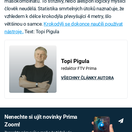
masokombinátu. To střízlivý, nebo alespoň logicky myslící
člověk neudělá. Statistika smrtelných útoků naznačuje, že
vzhledem k délce krokodýla převyšující 4 metry, šlo
většinou o samce.
Krokodýli se dokonce naučili používat
nástroje.,
Text: Topi Pigula
Topi Pigula
redaktor FTV Prima
VŠECHNY ČLÁNKY AUTORA
Nenechte si ujít novinky Prima
Zoom!