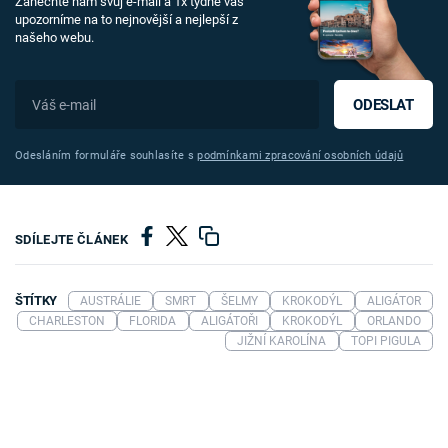
Zanechte nám svůj e-mail a 1x týdně vás
upozorníme na to nejnovější a nejlepší z
našeho webu.
ODESLAT
Odesláním formuláře souhlasíte s
podmínkami zpracování osobních údajů
SDÍLEJTE ČLÁNEK
ŠTÍTKY
AUSTRÁLIE
SMRT
ŠELMY
KROKODÝL
ALIGÁTOR
CHARLESTON
FLORIDA
ALIGÁTOŘI
KROKODÝL
ORLANDO
JIŽNÍ KAROLÍNA
TOPI PIGULA