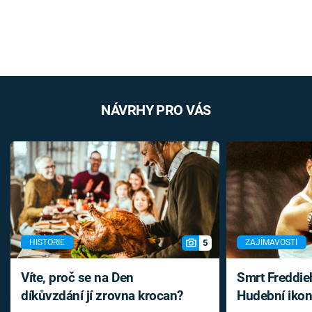
NÁVRHY PRO VÁS
5
HISTORIE
ZAJÍMAVOSTI
Víte, proč se na Den
Smrt Freddie
díkůvzdání jí zrovna krocan?
Hudební ikon