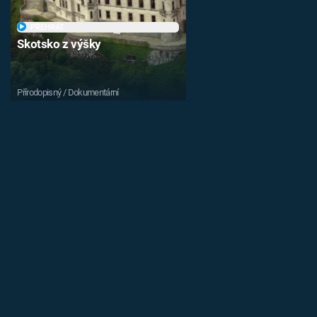
PŘEHRÁT
Skotsko z výšky
Přírodopisný / Dokumentární