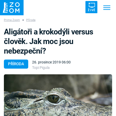
ŽIVĚ
Prima Zoom
■
Příroda
Trendy:
ZRÁDCI
UFO
DRUHÁ SVĚTOVÁ VÁLKA
Aligátoři a krokodýli versus
ZÁHADY
VETŘELCI DÁVNOVĚKU
člověk. Jak moc jsou
nebezpeční?
26. prosince 2019 06:00
PŘÍRODA
Topi Pigula
Témata
Témata
Pořady
TV Program