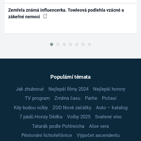
Zemřela známá influencerka. Towleová podlehla vzácné a
zákeřné nemoci
Populární témata
Jak zhubnout
Nejlepší filmy 2024
Nejlepší horory
TV program
Změna času
Partie
Počasí
Kdy budou volby
ZOO Nové začátky
Auto – katalog
7 pádů Honzy Dědka
Volby 2025
Svařené víno
Tatarák podle Pohlreicha
Aloe vera
Pěstování lichořeřišnice
Výpočet ascendentu