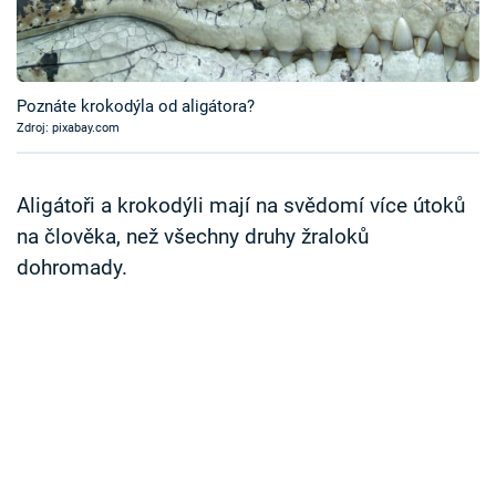
Časopis
Sledujte prima+
Poznáte krokodýla od aligátora?
Zdroj: pixabay.com
Přihlášení
Aligátoři a krokodýli mají na svědomí více útoků
Sledujte nás
na člověka, než všechny druhy žraloků
dohromady.