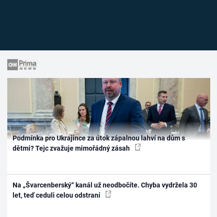
Podmínka pro Ukrajince za útok zápalnou lahví na dům s
dětmi? Tejc zvažuje mimořádný zásah
Na „Švarcenberský“ kanál už neodbočíte. Chyba vydržela 30
let, teď ceduli celou odstraní