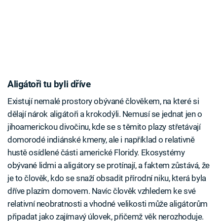
Aligátoři tu byli dříve
Existují nemalé prostory obývané člověkem, na které si
dělají nárok aligátoři a krokodýli. Nemusí se jednat jen o
jihoamerickou divočinu, kde se s těmito plazy střetávají
domorodé indiánské kmeny, ale i například o relativně
hustě osídlené části americké Floridy. Ekosystémy
obývané lidmi a aligátory se protínají, a faktem zůstává, že
je to člověk, kdo se snaží obsadit přírodní niku, která byla
dříve plazím domovem. Navíc člověk vzhledem ke své
relativní neobratnosti a vhodné velikosti může aligátorům
připadat jako zajímavý úlovek, přičemž věk nerozhoduje.