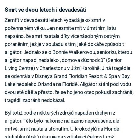
Smrt ve dvou letech i devadesáti
Zemřít v devadesáti letech vypadá jako smrt v
požehnaném věku. Jen nesmíte mít v úmrtním listu
napsáno, že smrt nastala díky vícenásobným ostrým
poraněním, jež je v souladu s tím, jaké dokáže způsobit
aligátor. Jednalo se o Bonnie Walkerovou, seniorku, kterou
aligátor napadl nedaleko „domova důchodců“ (Senior
Living Centre) v Charlestonu v Jižní Karolíně. Jiná tragédie
se odehrála v Disney's Grand Floridian Resort & Spa v Bay
Lake nedaleko Orlanda na Floridě. Aligátor stáhl pod vodu
dvouleté dítě a přesto, že se ho jeho otec pokusil zachránit,
tragédii zabránit nedokázal.
Byl totiž podle některých zdrojů napaden druhým z
aligátor. Tělo bylo nakonec nalezeno neporušené, ale
mrtvé, smrt nastala utonutím. U krokodýlů na Floridě
statistika útoků ukazuje na vzrůstající četnost, což