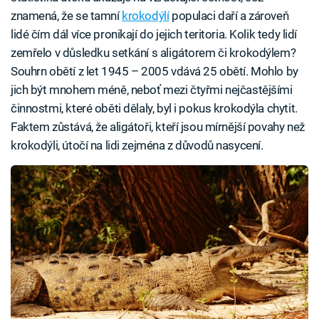
znamená, že se tamní
krokodýlí
populaci daří a zároveň
lidé čím dál více pronikají do jejich teritoria. Kolik tedy lidí
zemřelo v důsledku setkání s aligátorem či krokodýlem?
Souhrn obětí z let 1945 – 2005 vdává 25 obětí. Mohlo by
jich být mnohem méně, neboť mezi čtyřmi nejčastějšími
činnostmi, které oběti dělaly, byl i pokus krokodýla chytit.
Faktem zůstává, že aligátoři, kteří jsou mírnější povahy než
krokodýli, útočí na lidi zejména z důvodů nasycení.