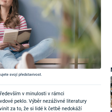
lujete svojí představivost.
ředevším v minulosti v rámci
dové peklo. Výběr nezáživné literatury
nit za to, že si lidé k četbě nedokáží