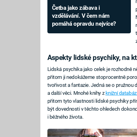
Četba jako zábava i
vzdělávání. V čem nám
pomáhá opravdu nejvíce?
Aspekty lidské psychiky, na 
Lidská psychika jako celek je rozhodně n
přitom ji nedokážeme stoprocentně poroz
tvořivost a fantazie. Jedná se o pružnou 
a další věci. Mnohé knihy z
knižní databáz
přitom tyto vlastnosti lidské psychiky př
být dovednosti v těchto ohledech dokonce
i běžného života.