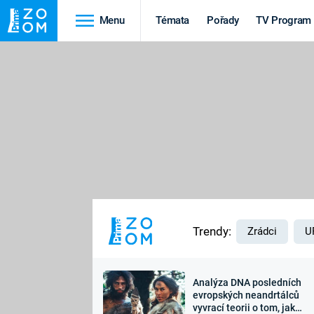
Menu
Témata
Pořady
TV Program
Cestování
Historie
HRADY A ZÁMKY
VIKINGOVÉ
HEDVÁBNÁ STEZKA
EPIDEMIE A
PANDEMIE
PŘÍRODA
STAROVĚKÝ EGYPT
Trendy:
Zrádci
U
Analýza DNA posledních
Druhá
Výročí
evropských neandrtálců
vyvrací teorii o tom, jak
světová válka