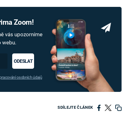
Prima Zoom!
dně vás upozorníme
ho webu.
ODESLAT
racování osobních údajů
SDÍLEJTE ČLÁNEK