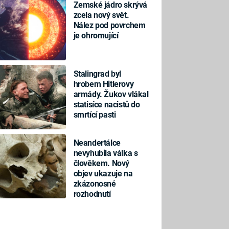
Zemské jádro skrývá
zcela nový svět.
Nález pod povrchem
je ohromující
Stalingrad byl
hrobem Hitlerovy
armády. Žukov vlákal
statisíce nacistů do
smrtící pasti
Neandertálce
nevyhubila válka s
člověkem. Nový
objev ukazuje na
zkázonosné
rozhodnutí