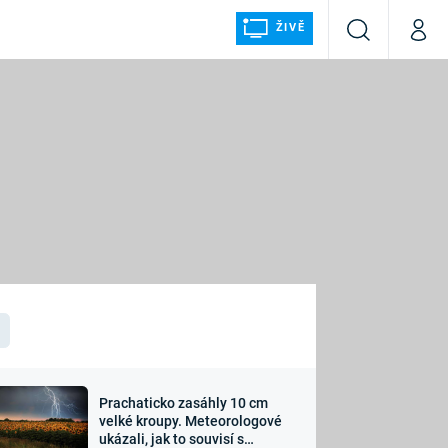
ŽIVĚ
Vyhledávání
Můj p
Prima+
ÁLKA
CNN Prima NEWS
Prima FRESH
Prima LIVING
LMY A
Prima Ženy
Prima LAJK
Prachaticko zasáhly 10 cm
osti
velké kroupy. Meteorologové
Sledujte nás
ukázali, jak to souvisí s