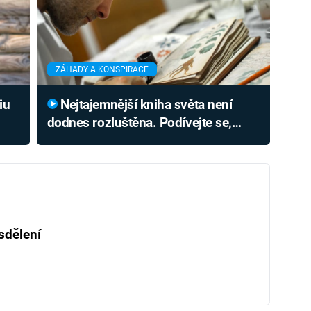
ZÁHADY A KONSPIRACE
iu
Nejtajemnější kniha světa není
dodnes rozluštěna. Podívejte se,
proč se to možná nikdy nepovede
sdělení