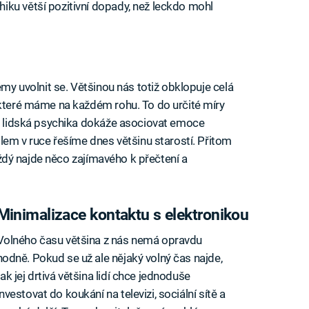
iku větší pozitivní dopady, než leckdo mohl
émy uvolnit se. Většinou nás totiž obklopuje celá
 které máme na každém rohu. To do určité míry
že lidská psychika dokáže asociovat emoce
ilem v ruce řešíme dnes většinu starostí. Přitom
každý najde něco zajímavého k přečtení a
Minimalizace kontaktu s elektronikou
Volného času většina z nás nemá opravdu
hodně. Pokud se už ale nějaký volný čas najde,
tak jej drtivá většina lidí chce jednoduše
investovat do koukání na televizi, sociální sítě a