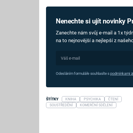
Nenechte si ujít novinky 
Zanechte nám svůj e-mail a 1x tý
na to nejnovější a nejlepší z naše
Odesláním formuláře souhlasíte s
podmínkami zp
ŠTÍTKY
KNIHA
PSYCHIKA
ČTENÍ
SOUSTŘEDĚNÍ
KOMERČNÍ SDĚLENÍ