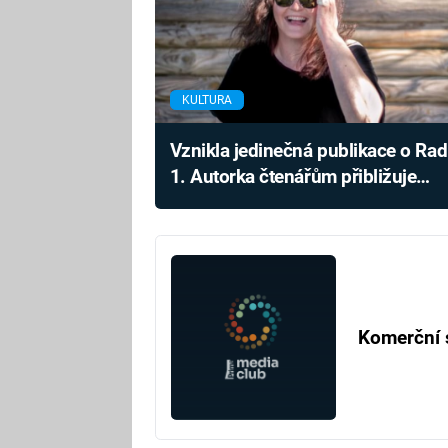
KULTURA
Vznikla jedinečná publikace o Rad
1. Autorka čtenářům přibližuje
legendární stanici
Komerční 