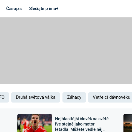
Časopis
Sledujte prima+
Věda a
Války
technika
STUDENÁ V
KORONAVIRUS
VÁLKA VE
VIETNAMU
VESMÍR
VÁLEČNÉ FI
MARS
SERIÁLY
FO
Druhá světová válka
Záhady
Vetřelci dávnověku
Nejhlasitější člověk na světě
Záhady a
Zajímav
řve stejně jako motor
letadla. Můžete vedle něj
konspirace