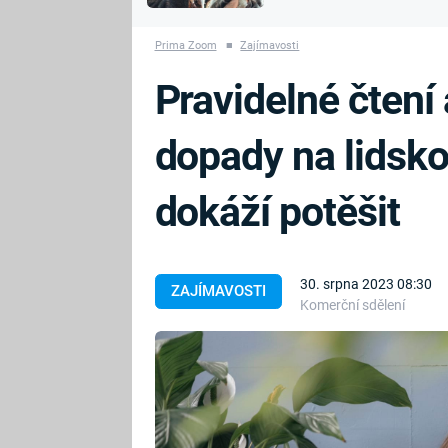
MARIE TEREZIE
vyhynuli
ADOLF HITLER
NAPOLEON
Prima Zoom
■
Zajímavosti
BONAPARTE
ATENTÁT NA
Pravidelné čtení 
REINHARDA
BRITSKÁ
HEYDRICHA
KRÁLOVSKÁ
dopady na lidsk
RODINA
PRVNÍ SVĚTOVÁ
VÁLKA
dokáží potěšit
30. srpna 2023 08:30
ZAJÍMAVOSTI
Komerční sdělení