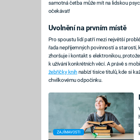
samotná četba může mít na lidskou psych
očekávat!
Uvolnění na prvním místě
Pro spoustu lidí patří mezi největší probl
řada nepříjemných povinností a starostí,
zhoršuje i kontakt s elektronikou, proto
k užívání konkrétních věcí. A právě s mob
žebříčky knih
nabízí tisíce titulů, kde si 
chvilkovému odpočinku.
ZAJÍMAVOSTI