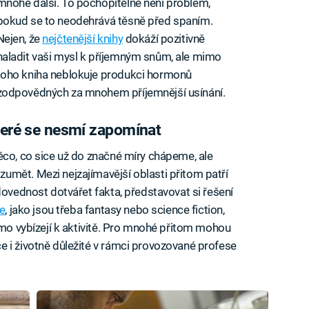
mnohé další. To pochopitelně není problém,
pokud se to neodehrává těsně před spaním.
Nejen, že
nejčtenější knihy
dokáží pozitivně
naladit vaši mysl k příjemným snům, ale mimo
toho kniha neblokuje produkci hormonů
zodpovědných za mnohem příjemnější usínání.
které se nesmí zapomínat
ěco, co sice už do značné míry chápeme, ale
umět. Mezi nejzajímavější oblasti přitom patří
dovednost dotvářet fakta, představovat si řešení
e
, jako jsou třeba fantasy nebo science fiction,
ímo vybízejí k aktivitě. Pro mnohé přitom mohou
 i životně důležité v rámci provozované profese