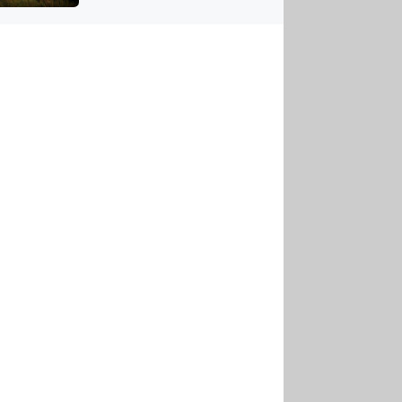
US
tornádem
RSUS
ZE A