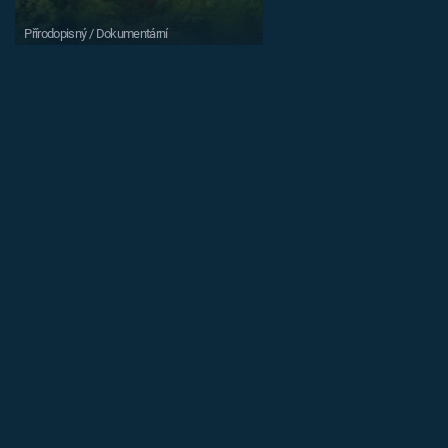
Přírodopisný / Dokumentární