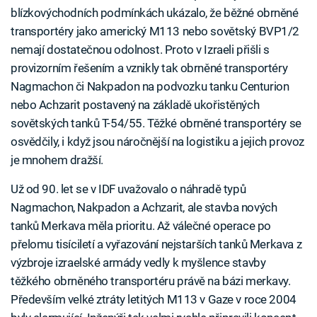
blízkovýchodních podmínkách ukázalo, že běžné obrněné
transportéry jako americký M113 nebo sovětský BVP1/2
nemají dostatečnou odolnost. Proto v Izraeli přišli s
provizorním řešením a vznikly tak obrněné transportéry
Nagmachon či Nakpadon na podvozku tanku Centurion
nebo Achzarit postavený na základě ukořistěných
sovětských tanků T-54/55. Těžké obrněné transportéry se
osvědčily, i když jsou náročnější na logistiku a jejich provoz
je mnohem dražší.
Už od 90. let se v IDF uvažovalo o náhradě typů
Nagmachon, Nakpadon a Achzarit, ale stavba nových
tanků Merkava měla prioritu. Až válečné operace po
přelomu tisíciletí a vyřazování nejstarších tanků Merkava z
výzbroje izraelské armády vedly k myšlence stavby
těžkého obrněného transportéru právě na bázi merkavy.
Především velké ztráty letitých M113 v Gaze v roce 2004