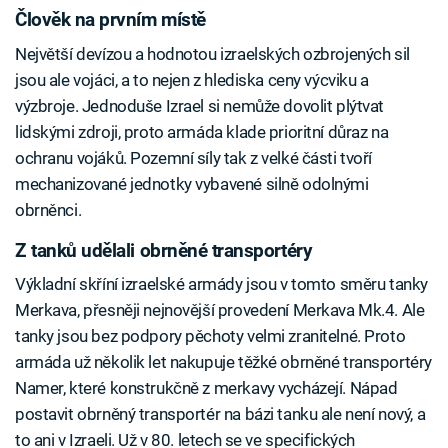
Člověk na prvním místě
Největší devízou a hodnotou izraelských ozbrojených sil
jsou ale vojáci, a to nejen z hlediska ceny výcviku a
výzbroje. Jednoduše Izrael si nemůže dovolit plýtvat
lidskými zdroji, proto armáda klade prioritní důraz na
ochranu vojáků. Pozemní síly tak z velké části tvoří
mechanizované jednotky vybavené silně odolnými
obrněnci.
Z tanků udělali obrněné transportéry
Výkladní skříní izraelské armády jsou v tomto směru tanky
Merkava, přesněji nejnovější provedení Merkava Mk.4. Ale
tanky jsou bez podpory pěchoty velmi zranitelné. Proto
armáda už několik let nakupuje těžké obrněné transportéry
Namer, které konstrukčně z merkavy vycházejí. Nápad
postavit obrněný transportér na bázi tanku ale není nový, a
to ani v Izraeli. Už v 80. letech se ve specifických