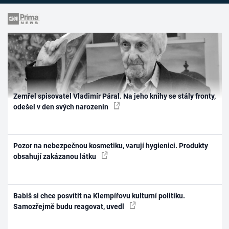
Zemřel spisovatel Vladimír Páral. Na jeho knihy se stály fronty,
odešel v den svých narozenin
Pozor na nebezpečnou kosmetiku, varují hygienici. Produkty
obsahují zakázanou látku
Babiš si chce posvítit na Klempířovu kulturní politiku.
Samozřejmě budu reagovat, uvedl