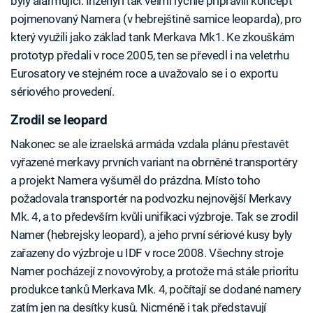
byly alarmující. Inženýři tak velmi rychle připravili koncept
pojmenovaný Namera (v hebrejštině samice leoparda), pro
který využili jako základ tank Merkava Mk1. Ke zkouškám
prototyp předali v roce 2005, ten se převedl i na veletrhu
Eurosatory ve stejném roce a uvažovalo se i o exportu
sériového provedení.
Zrodil se leopard
Nakonec se ale izraelská armáda vzdala plánu přestavět
vyřazené merkavy prvních variant na obrněné transportéry
a projekt Namera vyšuměl do prázdna. Místo toho
požadovala transportér na podvozku nejnovější Merkavy
Mk. 4, a to především kvůli unifikaci výzbroje. Tak se zrodil
Namer (hebrejsky leopard), a jeho první sériové kusy byly
zařazeny do výzbroje u IDF v roce 2008. Všechny stroje
Namer pocházejí z novovýroby, a protože má stále prioritu
produkce tanků Merkava Mk. 4, počítají se dodané namery
zatím jen na desítky kusů. Nicméně i tak představují