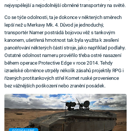
nejvyspělejší a nejodolnější obrněné transportéry na světě.
Co se týče odolnosti, ta je dokonce v některých směrech
lepší než u Merkavy Mk. 4. Důvod je jednoduchý,
transportér Namer postrádá bojovou věž s tankovým
kanonem, ušetřená hmotnost tak byla využita k zesílení
pancéřování některých částí stroje, jako například podlahy.
Ostatně odolnost nameru prověřilo třeba ostré nasazení
během operace Protective Edge v roce 2014. Tehdy
izraelské obrněnce utrpěly několik zásahů projektily RPG i
řízených protitankových střel Kornet ruské provenience
bez vážnějších poškození nebo zranění posádek.
FOTOGALERIE