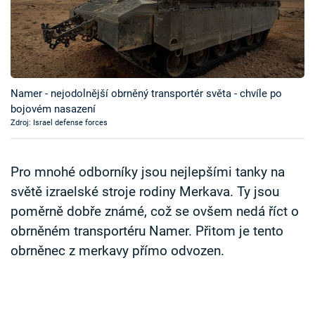
Časopis
Sledujte prima+
Přihlášení
Namer - nejodolnější obrněný transportér světa - chvíle po
bojovém nasazení
Zdroj: Israel defense forces
Sledujte nás
Pro mnohé odborníky jsou nejlepšími tanky na
světě izraelské stroje rodiny Merkava. Ty jsou
poměrně dobře známé, což se ovšem nedá říct o
obrněném transportéru Namer. Přitom je tento
obrněnec z merkavy přímo odvozen.