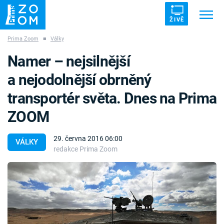
ŽIVĚ
Prima Zoom
■
Války
Trendy:
ZRÁDCI
UFO
DRUHÁ SVĚTOVÁ VÁLKA
Namer – nejsilnější
ZÁHADY
VETŘELCI DÁVNOVĚKU
a nejodolnější obrněný
transportér světa. Dnes na Prima
ZOOM
Témata
29. června 2016 06:00
VÁLKY
redakce Prima Zoom
Témata
Pořady
TV Program