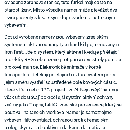
ovládané zbraňové stanice, tuto funkci mají často na
starosti ženy. Místo výsadku namer může převážet dva
ležící pacienty s lékařským doprovodem a potřebným
vybavením.
Dosud vyrobené namery jsou vybaveny izraelským
systémem aktivní ochrany typu hard kill pojmenovaným
Iron First. Jde o systém, který aktivně likviduje přilétající
projektily RPG nebo řízené protipancéřové střely pomocí
brokové munice. Elektronické snímače v korbě
transportéru detekují přilétající hrozbu a systém pak v
jejím směru vystřelí soustředěné pole kovových částic,
které střelu nebo RPG projektil zničí. Nejnovější namery
však už dostávají pokročilejší systém aktivní ochrany
známý jako Trophy, taktéž izraelské provenience, který se
používá i na tancích Merkava. Namer je samozřejmě
vybaven i filtroventilací, ochranou proti chemickým,
biologickým a radioaktivním látkám a klimatizací.