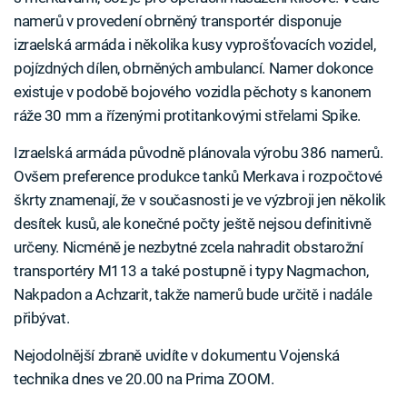
namerů v provedení obrněný transportér disponuje
izraelská armáda i několika kusy vyprošťovacích vozidel,
pojízdných dílen, obrněných ambulancí. Namer dokonce
existuje v podobě bojového vozidla pěchoty s kanonem
ráže 30 mm a řízenými protitankovými střelami Spike.
Izraelská armáda původně plánovala výrobu 386 namerů.
Ovšem preference produkce tanků Merkava i rozpočtové
škrty znamenají, že v současnosti je ve výzbroji jen několik
desítek kusů, ale konečné počty ještě nejsou definitivně
určeny. Nicméně je nezbytné zcela nahradit obstarožní
transportéry M113 a také postupně i typy Nagmachon,
Nakpadon a Achzarit, takže namerů bude určitě i nadále
přibývat.
Nejodolnější zbraně uvidíte v dokumentu Vojenská
technika dnes ve 20.00 na Prima ZOOM.