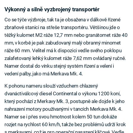
Výkonný a silně vyzbrojený transportér
Co se týče výzbroje, tak ta je obsažena v dálkově řízené
zbraňové stanici na střeše transportéru. Většinou jde o
těžký kulomet M2 ráže 12,7 mm nebo granátomet ráže 40
mm, v korbě je pak zabudovaný malý obranný minomet
ráže 60 mm. Velitel má k dispozici vedle svého poklopu
zalafetovaný lehký kulomet ráže 7,62 mm ovládaný ručně.
Namer dostal do vínku stejný systém řízení a velení i
vedení palby, jako má Merkava Mk. 4.
K pohonu nameru slouží vzduchem chlazený
dvanáctiválcový diesel Continental o výkonu 1200 koní,
který pochází z Merkavy Mk. 3, postupně ale dojde k jeho
nahrazení motory používanými v tancích Merkava Mk. 4.
Namer se i přes svou hmotnost kolem 50 tun dokáže
rozjet na rychlost 60 km/h, takže bez problémů udrží krok
s merkavami, což je pro operační nasazení klíčové. Vedle