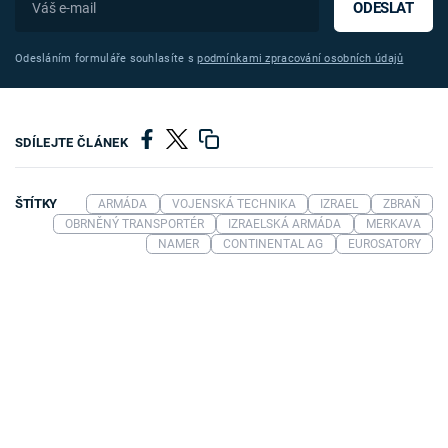
ODESLAT
Odesláním formuláře souhlasíte s
podmínkami zpracování osobních údajů
SDÍLEJTE ČLÁNEK
ŠTÍTKY
ARMÁDA
VOJENSKÁ TECHNIKA
IZRAEL
ZBRAŇ
OBRNĚNÝ TRANSPORTÉR
IZRAELSKÁ ARMÁDA
MERKAVA
NAMER
CONTINENTAL AG
EUROSATORY