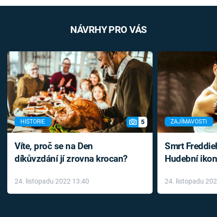
NÁVRHY PRO VÁS
5
HISTORIE
ZAJÍMAVOSTI
Víte, proč se na Den
Smrt Freddie
díkůvzdání jí zrovna krocan?
Hudební ikon
až do konce 
24. listopadu 2022 13:40
24. listopadu 20
léky