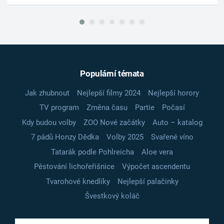
Populární témata
Jak zhubnout
Nejlepší filmy 2024
Nejlepší horory
TV program
Změna času
Partie
Počasí
Kdy budou volby
ZOO Nové začátky
Auto – katalog
7 pádů Honzy Dědka
Volby 2025
Svařené víno
Tatarák podle Pohlreicha
Aloe vera
Pěstování lichořeřišnice
Výpočet ascendentu
Tvarohové knedlíky
Nejlepší palačinky
Švestkový koláč