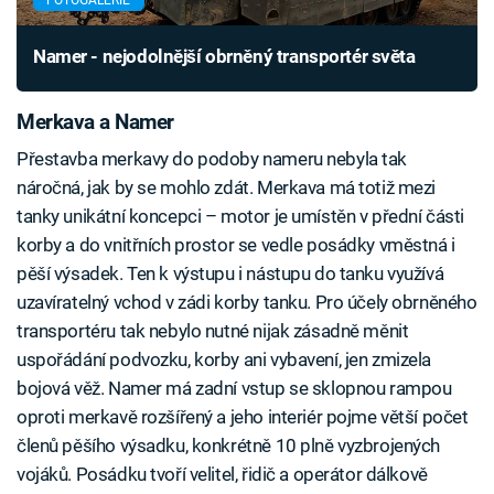
Namer - nejodolnější obrněný transportér světa
Merkava a Namer
Přestavba merkavy do podoby nameru nebyla tak
náročná, jak by se mohlo zdát. Merkava má totiž mezi
tanky unikátní koncepci – motor je umístěn v přední části
korby a do vnitřních prostor se vedle posádky vměstná i
pěší výsadek. Ten k výstupu i nástupu do tanku využívá
uzavíratelný vchod v zádi korby tanku. Pro účely obrněného
transportéru tak nebylo nutné nijak zásadně měnit
uspořádání podvozku, korby ani vybavení, jen zmizela
bojová věž. Namer má zadní vstup se sklopnou rampou
oproti merkavě rozšířený a jeho interiér pojme větší počet
členů pěšího výsadku, konkrétně 10 plně vyzbrojených
vojáků. Posádku tvoří velitel, řidič a operátor dálkově