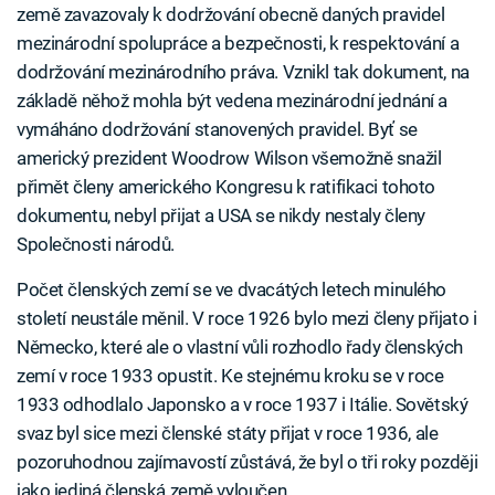
země zavazovaly k dodržování obecně daných pravidel
mezinárodní spolupráce a bezpečnosti, k respektování a
dodržování mezinárodního práva. Vznikl tak dokument, na
základě něhož mohla být vedena mezinárodní jednání a
vymáháno dodržování stanovených pravidel. Byť se
americký prezident Woodrow Wilson všemožně snažil
přimět členy amerického Kongresu k ratifikaci tohoto
dokumentu, nebyl přijat a USA se nikdy nestaly členy
Společnosti národů.
Počet členských zemí se ve dvacátých letech minulého
století neustále měnil. V roce 1926 bylo mezi členy přijato i
Německo, které ale o vlastní vůli rozhodlo řady členských
zemí v roce 1933 opustit. Ke stejnému kroku se v roce
1933 odhodlalo Japonsko a v roce 1937 i Itálie. Sovětský
svaz byl sice mezi členské státy přijat v roce 1936, ale
pozoruhodnou zajímavostí zůstává, že byl o tři roky později
jako jediná členská země vyloučen.