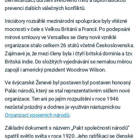
demilitarizaci, udržení světového míru a diplomatickou
prevenci dalších válečných konfliktů.
Iniciátory rozsáhlé mezinárodní spolupráce byly vítězné
mocnosti v čele s Velkou Británií a Francií. Po podepsání
mírové smlouvy ve Versailles se členy nově vzniklé
organizace stalo celkem 26 států včetně Československa.
Zajímavé je, že mezi členy byla i čtyři britská dominia a tzv.
Britská Indie. Do složitých vyjednávání se nemalou měrou
zapojil i americký prezident Woodrow Wilson.
Ve švýcarské Ženevě byl postaven byl postaven honosný
Palác národů, který se stal reprezentativním sídlem nové
organizace. Ten ani po jejím rozpuštění v roce 1946
nezůstal prázdný a dodnes je využíván nástupnickou
Organizací spojených národů
.
Základní dokument s názvem „Pakt společnosti národů“
spatřil světlo světa v roce 1920. Jeho ratifikací se členské