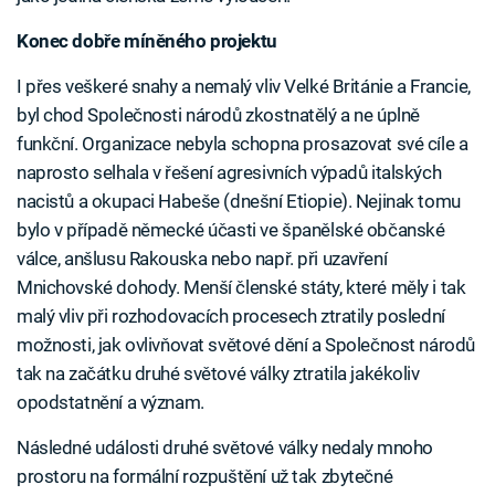
Konec dobře míněného projektu
I přes veškeré snahy a nemalý vliv Velké Británie a Francie,
byl chod Společnosti národů zkostnatělý a ne úplně
funkční. Organizace nebyla schopna prosazovat své cíle a
naprosto selhala v řešení agresivních výpadů italských
nacistů a okupaci Habeše (dnešní Etiopie). Nejinak tomu
bylo v případě německé účasti ve španělské občanské
válce, anšlusu Rakouska nebo např. při uzavření
Mnichovské dohody. Menší členské státy, které měly i tak
malý vliv při rozhodovacích procesech ztratily poslední
možnosti, jak ovlivňovat světové dění a Společnost národů
tak na začátku druhé světové války ztratila jakékoliv
opodstatnění a význam.
Následné události druhé světové války nedaly mnoho
prostoru na formální rozpuštění už tak zbytečné