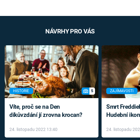
NÁVRHY PRO VÁS
5
HISTORIE
ZAJÍMAVOSTI
Víte, proč se na Den
Smrt Freddie
díkůvzdání jí zrovna krocan?
Hudební ikon
až do konce 
24. listopadu 2022 13:40
24. listopadu 20
léky