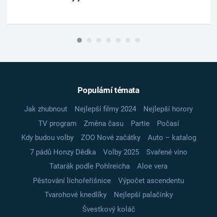
Populární témata
Jak zhubnout
Nejlepší filmy 2024
Nejlepší horory
TV program
Změna času
Partie
Počasí
Kdy budou volby
ZOO Nové začátky
Auto – katalog
7 pádů Honzy Dědka
Volby 2025
Svařené víno
Tatarák podle Pohlreicha
Aloe vera
Pěstování lichořeřišnice
Výpočet ascendentu
Tvarohové knedlíky
Nejlepší palačinky
Švestkový koláč