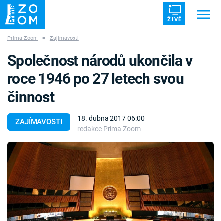
ŽIVĚ
Prima Zoom
■
Zajímavosti
Trendy:
ZRÁDCI
UFO
DRUHÁ SVĚTOVÁ VÁLKA
Společnost národů ukončila v
ZÁHADY
VETŘELCI DÁVNOVĚKU
roce 1946 po 27 letech svou
činnost
18. dubna 2017 06:00
ZAJÍMAVOSTI
redakce Prima Zoom
Témata
Témata
Pořady
TV Program