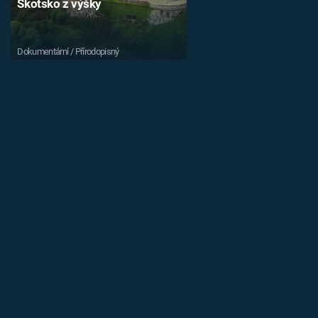
Skotsko z výšky
Dokumentární / Přírodopisný