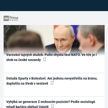
Varování tajných služeb: Putin chystá test NATO. Ve hře je i
útok na české sousedy
Ostuda Sparty v Boleslavi: Ani jednou nevystřelila na bránu,
doplatila na třesk v sestavě
Vyhýbá se generace Z vedoucím pozicím? Podle sociologů
mladí kariéru obětují jistotě