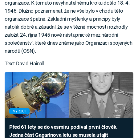
organizace. K tomuto nevyhnutelnému kroku došlo 18. 4.
1946. Dlužno poznamenat, že ne vše bylo v chodu této
organizace špatné. Základní myšlenky a principy byly
natolik dobré a zásadní, že se vítězné mocnosti rozhodly
založit 24. října 1945 nové nástupnické mezinárodní
společenství, které dnes známe jako Organizaci spojených
národů (OSN).
Text: David Hainall
VÝROČÍ
Před 61 lety se do vesmíru podíval první člověk.
Jedna část Gagarinova letu se musela utajit