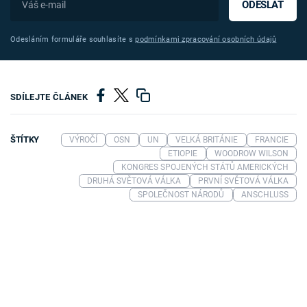
ODESLAT
Odesláním formuláře souhlasíte s
podmínkami zpracování osobních údajů
SDÍLEJTE ČLÁNEK
ŠTÍTKY
VÝROČÍ
OSN
UN
VELKÁ BRITÁNIE
FRANCIE
ETIOPIE
WOODROW WILSON
KONGRES SPOJENÝCH STÁTŮ AMERICKÝCH
DRUHÁ SVĚTOVÁ VÁLKA
PRVNÍ SVĚTOVÁ VÁLKA
SPOLEČNOST NÁRODŮ
ANSCHLUSS