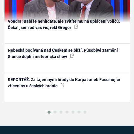
Vondra: Babiše nehlídáte, ale svítíte mu na uplácení voličů.
Čekal jsem od vás víc, řekl Gregor
Nebeská podívaná nad Českem se blíží. Působivé zatmění
Slunce doplní meteorická show
REPORTÁŽ: Za tajemnými hrady do Karpat aneb Fascinující
zříceniny u českých hranic