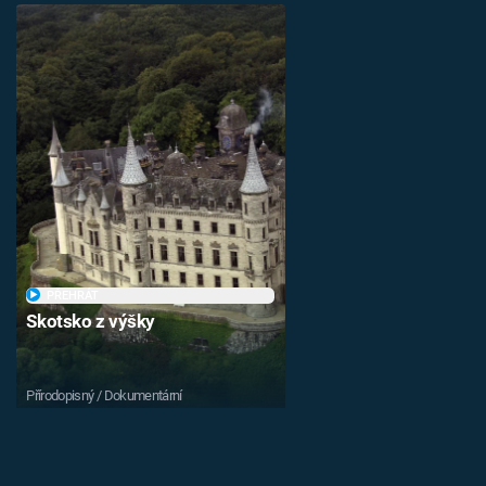
PŘEHRÁT
Skotsko z výšky
Přírodopisný / Dokumentární