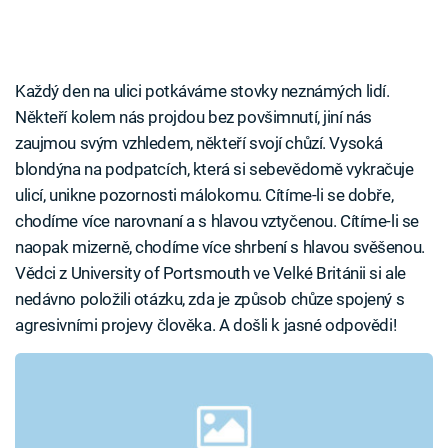
Každý den na ulici potkáváme stovky neznámých lidí.
Někteří kolem nás projdou bez povšimnutí, jiní nás
zaujmou svým vzhledem, někteří svojí chůzí. Vysoká
blondýna na podpatcích, která si sebevědomě vykračuje
ulicí, unikne pozornosti málokomu. Cítíme-li se dobře,
chodíme více narovnaní a s hlavou vztyčenou. Cítíme-li se
naopak mizerně, chodíme více shrbení s hlavou svěšenou.
Vědci z University of Portsmouth ve Velké Británii si ale
nedávno položili otázku, zda je způsob chůze spojený s
agresivními projevy člověka. A došli k jasné odpovědi!