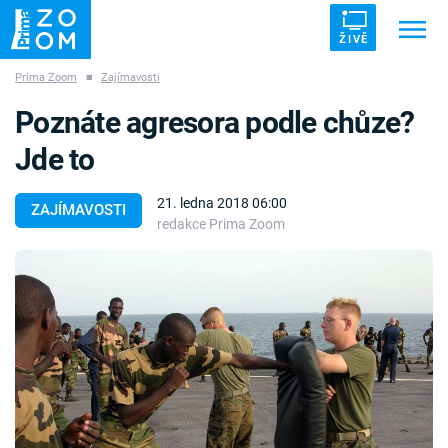
ŽIVĚ
Prima Zoom
■
Zajímavosti
Trendy:
ZRÁDCI
UFO
DRUHÁ SVĚTOVÁ VÁLKA
Poznáte agresora podle chůze?
ZÁHADY
VETŘELCI DÁVNOVĚKU
Jde to
21. ledna 2018 06:00
ZAJÍMAVOSTI
redakce Prima Zoom
Témata
Témata
Pořady
TV Program