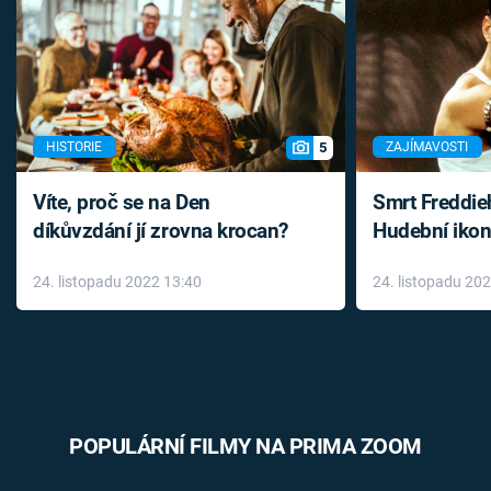
5
HISTORIE
ZAJÍMAVOSTI
Víte, proč se na Den
Smrt Freddie
díkůvzdání jí zrovna krocan?
Hudební ikon
až do konce 
24. listopadu 2022 13:40
24. listopadu 20
léky
POPULÁRNÍ FILMY NA PRIMA ZOOM