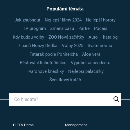
Populární témata
Jak zhubnout
Nejlepší filmy 2024
Nejlepší horory
TV program
Změna času
Partie
Počasí
Kdy budou volby
ZOO Nové začátky
Auto – katalog
7 pádů Honzy Dědka
Volby 2025
Svařené víno
Tatarák podle Pohlreicha
Aloe vera
Pěstování lichořeřišnice
Výpočet ascendentu
Tvarohové knedlíky
Nejlepší palačinky
Švestkový koláč
O FTV Prima
Management