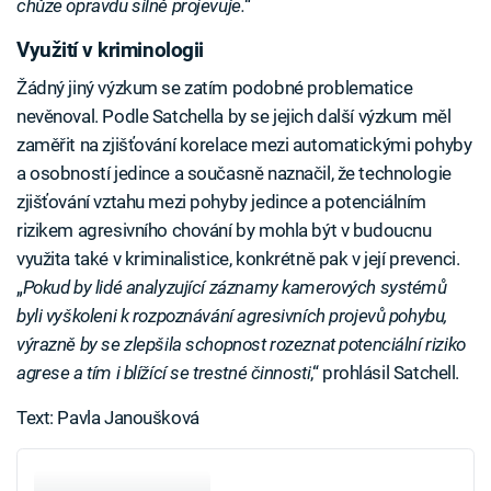
chůze opravdu silně projevuje.
“
Využití v kriminologii
Žádný jiný výzkum se zatím podobné problematice
nevěnoval. Podle Satchella by se jejich další výzkum měl
zaměřit na zjišťování korelace mezi automatickými pohyby
a osobností jedince a současně naznačil, že technologie
zjišťování vztahu mezi pohyby jedince a potenciálním
rizikem agresivního chování by mohla být v budoucnu
využita také v kriminalistice, konkrétně pak v její prevenci.
„
Pokud by lidé analyzující záznamy kamerových systémů
byli vyškoleni k rozpoznávání agresivních projevů pohybu,
výrazně by se zlepšila schopnost rozeznat potenciální riziko
agrese a tím i blížící se trestné činnosti
,“ prohlásil Satchell.
Text: Pavla Janoušková