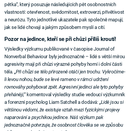
pětka“, který posuzuje následujících pět osobnostních
vlastností: otevřenost, svědomitost, extroverzi, přívětivost
a neurózu. Tyto jednotlivé ukazatele pak společně mapují,
jak se lidé chovají a jakým způsobem myslí a cítí.
Pozor na jedince, kteří se při chůzi příliš kroutí!
Výsledky výzkumu publikované v časopise Journal of
Nonverbal Behaviour byly jednoznačné – lidé s větší mírou
agresivity mají při chůzi výrazné pohyby horní i dolní části
těla. „
Při chůzi se tělo přirozeně otáčí jen trochu. Vykročíme-
li levou nohou, bude se levé rameno v rámci udržení
rovnováhy pohybovat zpět. Agresivní jedinci ale tyto pohyby
přehánějí,
“ komentoval výsledky studie vedoucí výzkumník
a forenzní psycholog Liam Satchell a dodává: „
Lidé jsou si
většinou vědomi, že existuje vztah mezi fyzickými projevy
naparování a psychikou jedince. Náš výzkum pak
jednoznačně potvrzuje, že osobnost člověka se ve způsobu