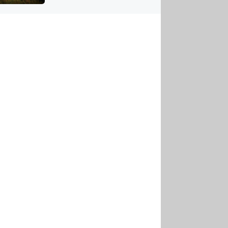
US
tornádem
RSUS
ZE A