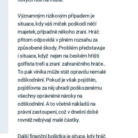
Významným rizikovým případem je
situace, kdy váš míček poškodí něčí
majetek, případně někoho zraní. Hráč
přitom odpovídá v plném rozsahu za
způsobené škody. Problém představuje
i situace, když nejen na českém hřišti
golfista trefí a zraní zahraničního hráče..
To pak viníka může stát opravdu nemalé
odškodnění. Pokud je však pojištěn,
pojišťovna za něj uhradí poškozenému
všechny oprávněné nároky na
odškodnění. A to včetně nákladů na
právní zastoupení, což v dnešní době
rovněž nebývají malé částky.
Další finanční bolístka je situce, kdy hráč