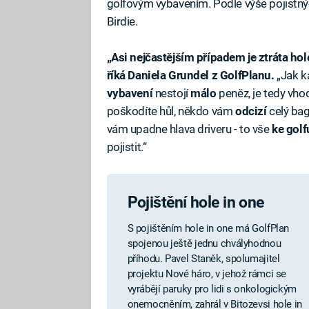
golfovým vybavením. Podle výše pojistnýc
Birdie.
„Asi nejčastějším případem je ztráta hol
říká Daniela Grundel z GolfPlanu.
„Jak k
vybavení
nestojí
málo
peněz, je tedy vhod
poškodíte hůl, někdo vám
odcizí
celý ba
vám upadne hlava driveru - to vše
ke
golf
pojistit.“
Pojištění hole in one
S pojištěním hole in one má GolfPlan
spojenou ještě jednu chvályhodnou
příhodu. Pavel Staněk, spolumajitel
projektu Nové háro, v jehož rámci se
vyrábějí paruky pro lidi s onkologickým
onemocněním, zahrál v Bitozevsi hole in