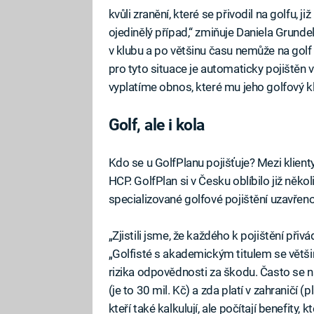
kvůli zranění, které se přivodil na golfu, 
ojedinělý případ,“ zmiňuje Daniela Grundel.
v klubu a po většinu času nemůže na golf 
pro tyto situace je automaticky pojištěn v
vyplatíme obnos, které mu jeho golfový klu
Golf, ale i kola
Kdo se u GolfPlanu pojišťuje? Mezi klienty
HCP. GolfPlan si v Česku oblíbilo již něko
specializované golfové pojištění uzavřeno
„Zjistili jsme, že každého k pojištění přiv
„Golfisté s akademickým titulem se většin
rizika odpovědnosti za škodu. Často se na
(je to 30 mil. Kč) a zda platí v zahraničí (
kteří také kalkulují, ale počítají benefity,