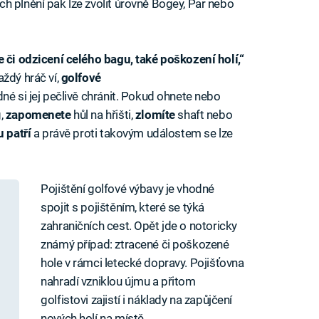
h plnění pak lze zvolit úrovně Bogey, Par nebo
e či odzicení celého bagu, také poškození holí,“
aždý hráč ví,
golfové
né si jej pečlivě chránit. Pokud ohnete nebo
g,
zapomenete
hůl na hřišti,
zlomíte
shaft nebo
u
patří
a právě proti takovým událostem se lze
Pojištění golfové výbavy je vhodné
spojit s pojištěním, které se týká
zahraničních cest. Opět jde o notoricky
známý případ: ztracené či poškozené
hole v rámci letecké dopravy. Pojišťovna
nahradí vzniklou újmu a přitom
golfistovi zajistí i náklady na zapůjčení
nových holí na místě.