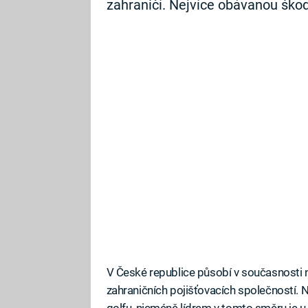
zahraničí. Nejvíce obávanou ško
V České republice působí v současnosti 
zahraničních pojišťovacích společností. Něk
golfu, nicméně lídrem v tomto směru je u