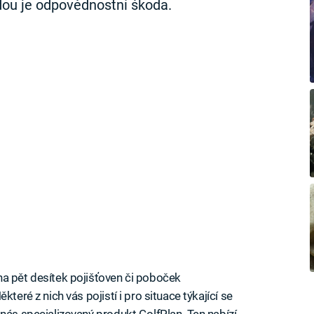
dou je odpovědnostní škoda.
na pět desítek pojišťoven či poboček
teré z nich vás pojistí i pro situace týkající se
 nás specializovaný produkt GolfPlan. Ten nabízí