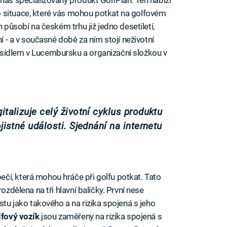
 situace, které vás mohou potkat na golfovém
n působí na českém trhu již jedno desetiletí,
ní - a v současné době za ním stojí neživotní
sídlem v Lucembursku a organizační složkou v
italizuje celý životní cyklus produktu
jistné události. Sjednání na internetu
čí, která mohou hráče při golfu potkat. Tato
ozdělena na tři hlavní balíčky. První nese
stu jako takového a na rizika spojená s jeho
lfový vozík
jsou zaměřeny na rizika spojená s