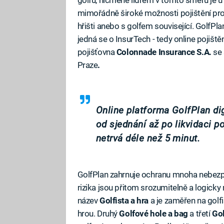
mimořádně široké možnosti pojištění pro
hřišti anebo s golfem související. GolfPla
jedná se o InsurTech - tedy online pojiště
pojišťovna
Colonnade Insurance S.A.
se 
Praze
.
Online platforma GolfPlan dig
od sjednání až po likvidaci po
netrvá déle než 5 minut.
GolfPlan zahrnuje ochranu mnoha nebezpe
rizika jsou přitom srozumitelně a logicky r
název
Golfista a hra
a je zaměřen na golfi
hrou. Druhý
Golfové hole a bag
a třetí
Go