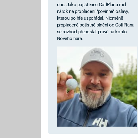
one. Jako pojištěnec GolfPlanu měl
nárok na proplacení "povinné" oslavy,
kterou po hře uspořádal. Nicméně
proplacené pojistné plnění od GolfPlanu
se rozhodl přeposlat právě na konto
Nového hára.