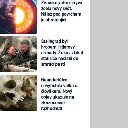
Zemské jádro skrývá
zcela nový svět.
Nález pod povrchem
je ohromující
Stalingrad byl
hrobem Hitlerovy
armády. Žukov vlákal
statisíce nacistů do
smrtící pasti
Neandertálce
nevyhubila válka s
člověkem. Nový
objev ukazuje na
zkázonosné
rozhodnutí