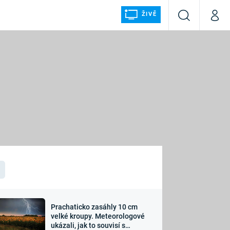
ŽIVĚ
Vyhledávání
Můj p
Prima+
ÁLKA
CNN Prima NEWS
Prima FRESH
Prima LIVING
LMY A
Prima Ženy
Prima LAJK
Prachaticko zasáhly 10 cm
osti
velké kroupy. Meteorologové
Sledujte nás
ukázali, jak to souvisí s