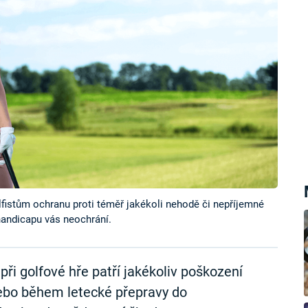
lfistům ochranu proti téměř jakékoli nehodě či nepříjemné
 handicapu vás neochrání.
při golfové hře patří jakékoliv poškození
ebo během letecké přepravy do