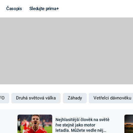
Časopis
Sledujte prima+
Věda a
Války
technika
STUDENÁ V
KORONAVIRUS
VÁLKA VE
VIETNAMU
VESMÍR
VÁLEČNÉ FI
MARS
SERIÁLY
FO
Druhá světová válka
Záhady
Vetřelci dávnověku
Nejhlasitější člověk na světě
Záhady a
Zajímav
řve stejně jako motor
letadla. Můžete vedle něj
konspirace