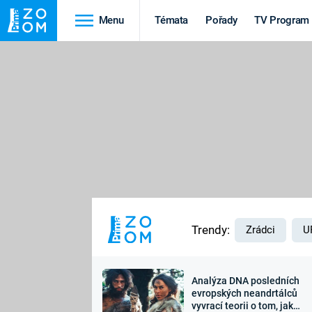
Menu
Témata
Pořady
TV Program
Cestování
Historie
HRADY A ZÁMKY
VIKINGOVÉ
HEDVÁBNÁ STEZKA
EPIDEMIE A
PANDEMIE
PŘÍRODA
STAROVĚKÝ EGYPT
Trendy:
Zrádci
U
Analýza DNA posledních
Druhá
Výročí
evropských neandrtálců
vyvrací teorii o tom, jak
světová válka