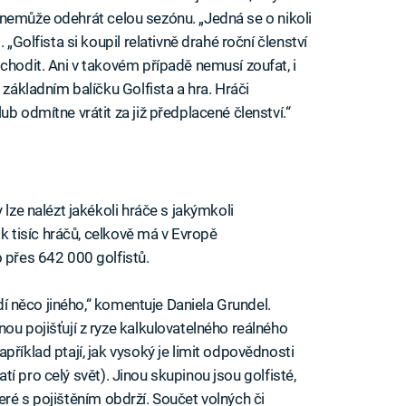
již nemůže odehrát celou sezónu. „Jedná se o nikoli
 „Golfista si koupil relativně drahé roční členství
chodit. Ani v takovém případě nemusí zoufat, i
 základním balíčku Golfista a hra. Hráči
b odmítne vrátit za již předplacené členství.“
 lze nalézt jakékoli hráče s jakýmkoli
lik tisíc hráčů, celkově má v Evropě
 přes 642 000 golfistů.
ádí něco jiného,“ komentuje Daniela Grundel.
ou pojišťují z ryze kalkulovatelného reálného
příklad ptají, jak vysoký je limit odpovědnosti
platí pro celý svět). Jinou skupinou jsou golfisté,
 které s pojištěním obdrží. Součet volných či