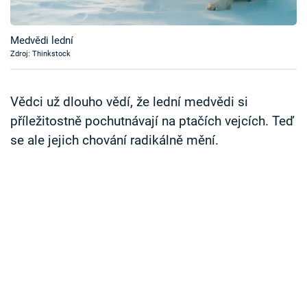
Časopis
Medvědi lední
Sledujte prima+
Zdroj: Thinkstock
Přihlášení
Vědci už dlouho vědí, že lední medvědi si
příležitostně pochutnávají na ptačích vejcích. Teď
se ale jejich chování radikálně mění.
Sledujte nás