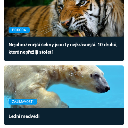
PŘÍRODA
Nejohroženější šelmy jsou ty nejkrásnější. 10 druhů,
které nepřežijí století
ZAJÍMAVOSTI
Lední medvědi