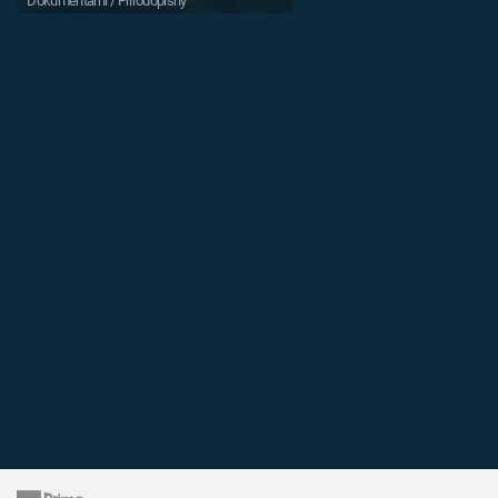
Dokumentární / Přírodopisný