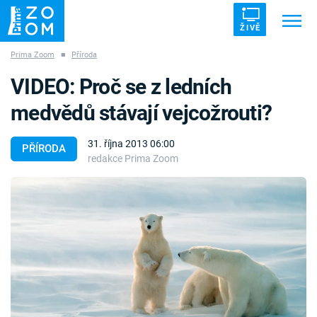
ŽIVĚ
Prima Zoom
■
Příroda
Trendy:
ZRÁDCI
UFO
DRUHÁ SVĚTOVÁ VÁLKA
VIDEO: Proč se z ledních
ZÁHADY
VETŘELCI DÁVNOVĚKU
medvědů stávají vejcožrouti?
31. října 2013 06:00
PŘÍRODA
redakce Prima Zoom
Témata
Témata
Pořady
TV Program