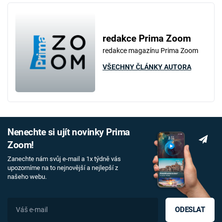
redakce Prima Zoom
redakce magazínu Prima Zoom
VŠECHNY ČLÁNKY AUTORA
Nenechte si ujít novinky Prima
Zoom!
Zanechte nám svůj e-mail a 1x týdně vás
upozorníme na to nejnovější a nejlepší z
našeho webu.
ODESLAT