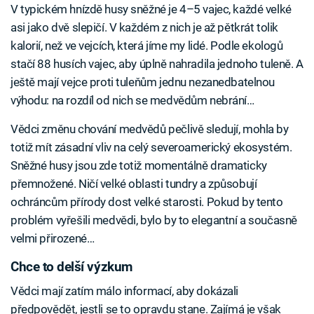
V typickém hnízdě husy sněžné je 4–5 vajec, každé velké
asi jako dvě slepičí. V každém z nich je až pětkrát tolik
kalorií, než ve vejcích, která jíme my lidé. Podle ekologů
stačí 88 husích vajec, aby úplně nahradila jednoho tuleně. A
ještě mají vejce proti tuleňům jednu nezanedbatelnou
výhodu: na rozdíl od nich se medvědům nebrání…
Vědci změnu chování medvědů pečlivě sledují, mohla by
totiž mít zásadní vliv na celý severoamerický ekosystém.
Sněžné husy jsou zde totiž momentálně dramaticky
přemnožené. Ničí velké oblasti tundry a způsobují
ochráncům přírody dost velké starosti. Pokud by tento
problém vyřešili medvědi, bylo by to elegantní a současně
velmi přirozené…
Chce to delší výzkum
Vědci mají zatím málo informací, aby dokázali
předpovědět, jestli se to opravdu stane. Zajímá je však