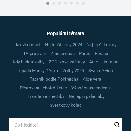
Populární témata
Jak zhubnout
Nejlepší filmy 2024
Nejlepší horory
TV program
Změna času
Partie
Počasí
Kdy budou volby
ZOO Nové začátky
Auto – katalog
7 pádů Honzy Dědka
Volby 2025
Svařené víno
Tatarák podle Pohlreicha
Aloe vera
Pěstování lichořeřišnice
Výpočet ascendentu
Tvarohové knedlíky
Nejlepší palačinky
Švestkový koláč