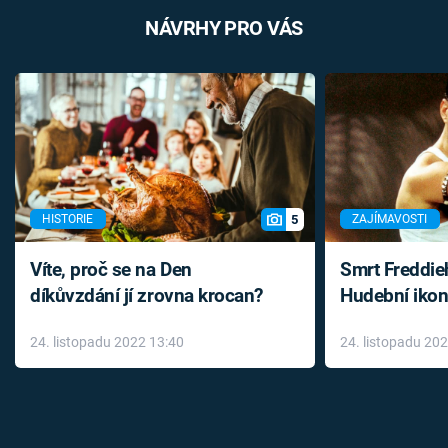
NÁVRHY PRO VÁS
5
HISTORIE
ZAJÍMAVOSTI
Víte, proč se na Den
Smrt Freddie
díkůvzdání jí zrovna krocan?
Hudební ikon
až do konce 
24. listopadu 2022 13:40
24. listopadu 20
léky