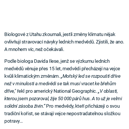
Biologové z Utahu zkoumali, jestli změny klimatu nějak
ovlivňují stravovací návyky ledních medvědů. Zjistili, že ano.
A mnohem víc, než očekávali.
Podle biologa Davida Ilese, jenž se výzkumu ledních
medvědů věnuje přes 15 let, medvědi přecházejí na vejce
kvůli klimatickým změnám.
„Mořský led se rozpouští dříve
než v minulosti a medvědi se tak musí vracet ke břehům
dříve,"
řekl pro americký National Geographic.
„V oblasti,
kterou jsem pozoroval, žije 50 000 párů hus. A to už je velmi
solidní zásoba živin.“
Pro medvědy, kteří přicházejí o svou
tradiční kořist, se stávají vejce nepostradatelnou složkou
potravy…