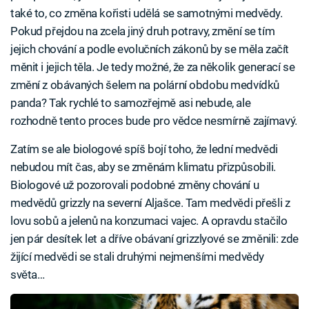
také to, co změna kořisti udělá se samotnými medvědy.
Pokud přejdou na zcela jiný druh potravy, změní se tím
jejich chování a podle evolučních zákonů by se měla začít
měnit i jejich těla. Je tedy možné, že za několik generací se
změní z obávaných šelem na polární obdobu medvídků
panda? Tak rychlé to samozřejmě asi nebude, ale
rozhodně tento proces bude pro vědce nesmírně zajímavý.
Zatím se ale biologové spíš bojí toho, že lední medvědi
nebudou mít čas, aby se změnám klimatu přizpůsobili.
Biologové už pozorovali podobné změny chování u
medvědů grizzly na severní Aljašce. Tam medvědi přešli z
lovu sobů a jelenů na konzumaci vajec. A opravdu stačilo
jen pár desítek let a dříve obávaní grizzlyové se změnili: zde
žijící medvědi se stali druhými nejmenšími medvědy
světa…