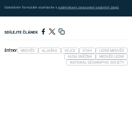
Odesláním formuláře souhlasíte s
podmínkami zpracování osobních údajů
SDÍLEJTE ČLÁNEK
ŠTÍTKY
MEDVĚD
ALJAŠKA
VEJCE
UTAH
LEDNÍ MEDVĚD
HUSA SNĚŽNÁ
MEDVĚD LEDNÍ
NATIONAL GEOGRAPHIC SOCIETY