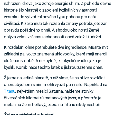
nahrazení dřeva jako zdroje energie uhlím. Z pohledu dávné
historie šlo vlastně o zapojení fyzikálních vlastností
vesmíru do vytvoření nového typu pohonu pro naši
civilizaci. K zažehnutí tak rozsáhlé změny potřebujete žár
opravdu pořádného ohně. A shodou okolností Země
oplývá velmi vzácnou schopností oheň založit i udržet.
K rozdělání ohně potřebujete dvě ingredience. Musíte mít
základní palivo, to znamená uhlovodíky, které mají energii
uloženou v sobě. A nezbytné je i okysličovadlo, jako je
kyslík. Kombinace těchto látek s jiskrou zažehne oheň.
Žijeme na jediné planetě, o níž víme, že na ní lze rozdělat
oheň, abychom s ním mohli využít parní sílu. Například na
Titanu
, největším měsíci Saturna, najdeme stovky
čtverečních kilometrů metanových jezer, a přestože je
metan na Zemi hořlavý, jezera na Titanu nikdy neshoří.