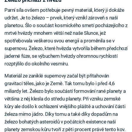
Železo přichází z hvězd
Parní síla ovšem potřebuje pevný materiál, který ji dokáže
udržet. Je to železo – prvek, který vznikl zároveň s naší
planetou. Šlo o součást kosmického smetí pocházejícího z
mrtvé hvězdy mnohem větší než naše Slunce, jež
spotřebovala veškerou svou energii a proměnila se v
supernovu. Železo, které hvězda vytvořila během předchozí
jaderné fúze, se výbuchem hvězdy ohromnou rychlostí
rozptýlilo do okolního vesmíru.
Materiál ze zaniklé supernovy začal být přitahován
gravitací těles, jako je Země. Tak tomu bylo i před 4,6
miliardy let. Železo bylo součástí formování rané planety a
většina z něj klesla do středu planety. Při vzniku zemské
kůry ale došlo k ochlazení vnějšího pláště a uchování části
železa mimo jádro. Díky tomu a také díky dopadům na
železo bohatých asteroidů v počátcích existence naší
planety zemskou kůru tvoří z pěti procent právě tento kov.