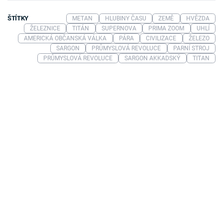
ŠTÍTKY
METAN
HLUBINY ČASU
ZEMĚ
HVĚZDA
ŽELEZNICE
TITÁN
SUPERNOVA
PRIMA ZOOM
UHLÍ
AMERICKÁ OBČANSKÁ VÁLKA
PÁRA
CIVILIZACE
ŽELEZO
SARGON
PRŮMYSLOVÁ REVOLUCE
PARNÍ STROJ
PRŮMYSLOVÁ REVOLUCE
SARGON AKKADSKÝ
TITAN