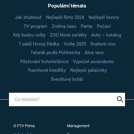
Populární témata
Jak zhubnout
Nejlepší filmy 2024
Nejlepší horory
TV program
Změna času
Partie
Počasí
Kdy budou volby
ZOO Nové začátky
Auto – katalog
7 pádů Honzy Dědka
Volby 2025
Svařené víno
Tatarák podle Pohlreicha
Aloe vera
Pěstování lichořeřišnice
Výpočet ascendentu
Tvarohové knedlíky
Nejlepší palačinky
Švestkový koláč
O FTV Prima
Management