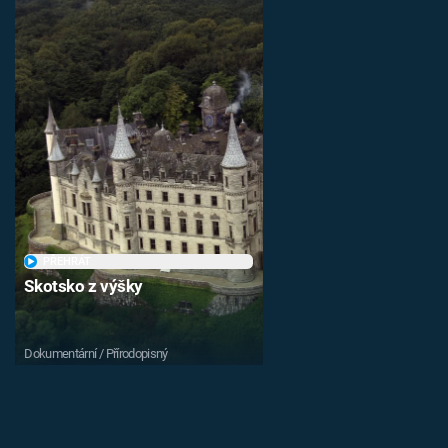
PŘEHRÁT
Skotsko z výšky
Dokumentární / Přírodopisný