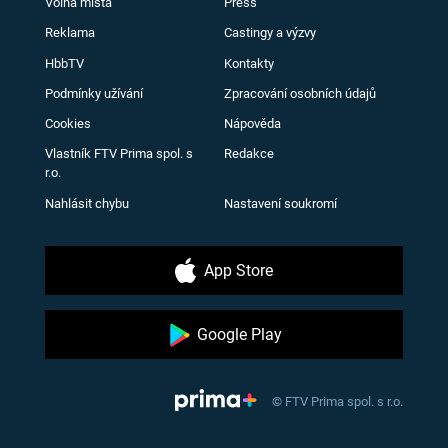
Volná místa
Press
Reklama
Castingy a výzvy
HbbTV
Kontakty
Podmínky užívání
Zpracování osobních údajů
Cookies
Nápověda
Vlastník FTV Prima spol. s
Redakce
r.o.
Nahlásit chybu
Nastavení soukromí
App Store
Google Play
© FTV Prima spol. s r.o.