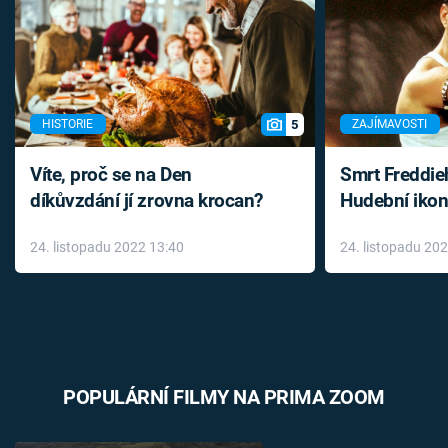
5
HISTORIE
ZAJÍMAVOSTI
Víte, proč se na Den
Smrt Freddie
díkůvzdání jí zrovna krocan?
Hudební ikon
až do konce 
24. listopadu 2022 13:40
24. listopadu 20
léky
POPULÁRNÍ FILMY NA PRIMA ZOOM