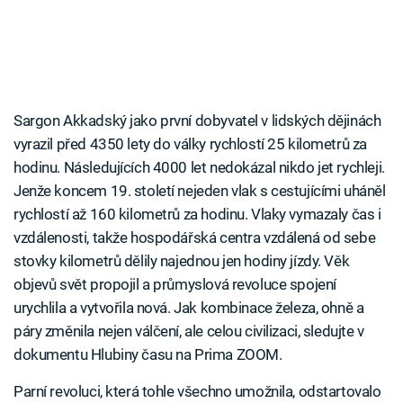
Sargon Akkadský jako první dobyvatel v lidských dějinách
vyrazil před 4350 lety do války rychlostí 25 kilometrů za
hodinu. Následujících 4000 let nedokázal nikdo jet rychleji.
Jenže koncem 19. století nejeden vlak s cestujícími uháněl
rychlostí až 160 kilometrů za hodinu. Vlaky vymazaly čas i
vzdálenosti, takže hospodářská centra vzdálená od sebe
stovky kilometrů dělily najednou jen hodiny jízdy. Věk
objevů svět propojil a průmyslová revoluce spojení
urychlila a vytvořila nová. Jak kombinace železa, ohně a
páry změnila nejen válčení, ale celou civilizaci, sledujte v
dokumentu Hlubiny času na Prima ZOOM.
Parní revoluci, která tohle všechno umožnila, odstartovalo