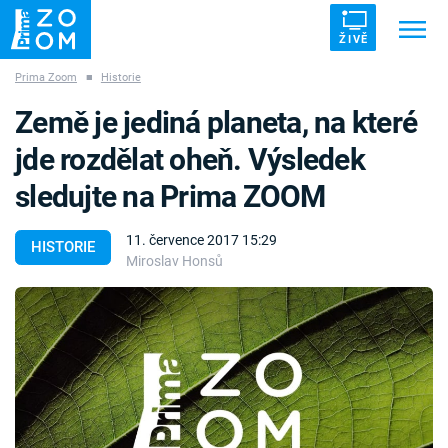
ŽIVĚ
Prima Zoom
■
Historie
Trendy:
ZRÁDCI
UFO
DRUHÁ SVĚTOVÁ VÁLKA
Země je jediná planeta, na které
ZÁHADY
VETŘELCI DÁVNOVĚKU
jde rozdělat oheň. Výsledek
sledujte na Prima ZOOM
11. července 2017 15:29
HISTORIE
Miroslav Honsů
Témata
Témata
Pořady
TV Program