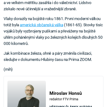
a ve velkém měřítku zasáhla i do válečnictví. Lidstvo
získalo nové účinnější a vražednější zbraně.
Vlaky dorazily na bojiště roku 1861. První moderní válkou
totiž byla
americká občanská válka
(1861-65). Stovky tisíc
vojáků byly vyzbrojeny puškami a převáženy na bojiště
uhlím poháněnými vlaky po železných kolejích dlouhých 50
000 kilometrů.
Jak kombinace železa, ohně a páry změnila civilizaci,
sledujte v dokumentu Hlubiny času na Prima ZOOM.
(mih)
Miroslav Honsů
redaktor FTV Prima
VŠECHNY ČLÁNKY AUTORA