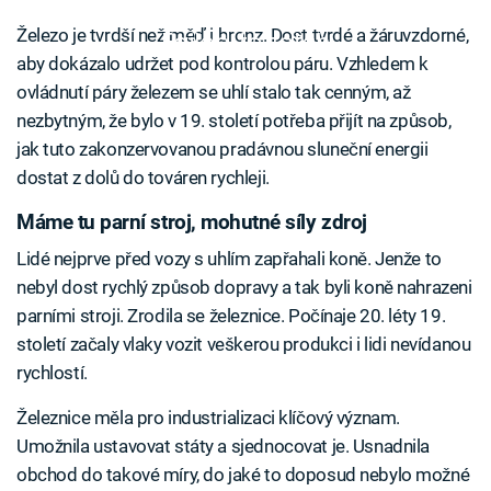
Železo je tvrdší než měď i bronz. Dost tvrdé a žáruvzdorné,
Failed to fetch
aby dokázalo udržet pod kontrolou páru. Vzhledem k
ovládnutí páry železem se uhlí stalo tak cenným, až
nezbytným, že bylo v 19. století potřeba přijít na způsob,
jak tuto zakonzervovanou pradávnou sluneční energii
dostat z dolů do továren rychleji.
Máme tu parní stroj, mohutné síly zdroj
Lidé nejprve před vozy s uhlím zapřahali koně. Jenže to
nebyl dost rychlý způsob dopravy a tak byli koně nahrazeni
parními stroji. Zrodila se železnice. Počínaje 20. léty 19.
století začaly vlaky vozit veškerou produkci i lidi nevídanou
rychlostí.
Železnice měla pro industrializaci klíčový význam.
Umožnila ustavovat státy a sjednocovat je. Usnadnila
obchod do takové míry, do jaké to doposud nebylo možné