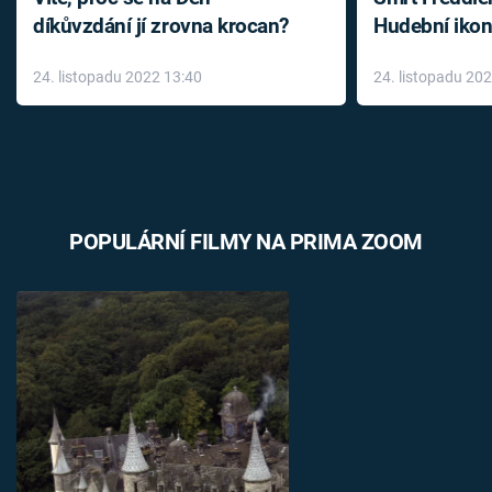
díkůvzdání jí zrovna krocan?
Hudební ikon
až do konce 
24. listopadu 2022 13:40
24. listopadu 20
léky
POPULÁRNÍ FILMY NA PRIMA ZOOM