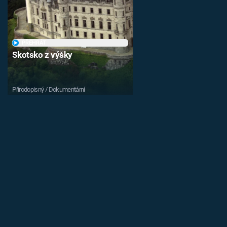
PŘEHRÁT
Skotsko z výšky
Přírodopisný / Dokumentární