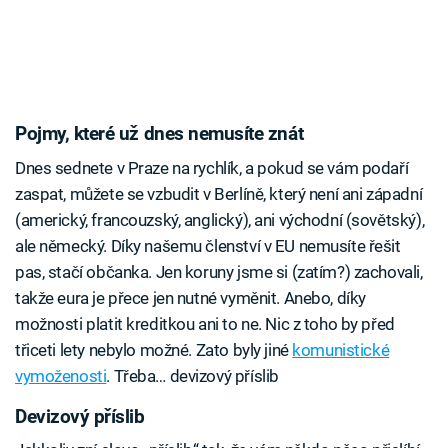
Pojmy, které už dnes nemusíte znát
Dnes sednete v Praze na rychlík, a pokud se vám podaří
zaspat, můžete se vzbudit v Berlíně, který není ani západní
(americký, francouzský, anglický), ani východní (sovětský),
ale německý. Díky našemu členství v EU nemusíte řešit
pas, stačí občanka. Jen koruny jsme si (zatím?) zachovali,
takže eura je přece jen nutné vyměnit. Anebo, díky
možnosti platit kreditkou ani to ne. Nic z toho by před
třiceti lety nebylo možné. Zato byly jiné
komunistické
vymoženosti
. Třeba… devizový příslib
Devizový příslib