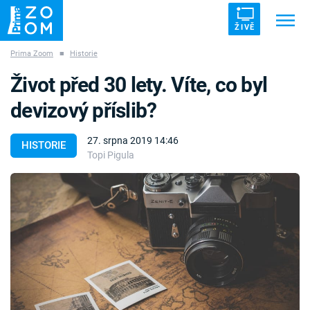
ŽIVĚ
Prima Zoom
■
Historie
Trendy:
ZRÁDCI
UFO
DRUHÁ SVĚTOVÁ VÁLKA
Život před 30 lety. Víte, co byl
ZÁHADY
VETŘELCI DÁVNOVĚKU
devizový příslib?
27. srpna 2019 14:46
HISTORIE
Topi Pigula
Témata
Témata
Pořady
TV Program