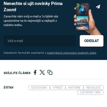
Nenechte si ujít novinky Prima
Zoom!
Zanechte nám svůj e-mail a 1x týdně vás
upozorníme na to nejnovější a nejlepší z
našeho webu.
ODESLAT
Odesláním formuláře souhlasíte s
podmínkami zpracování osobních údajů
SDÍLEJTE ČLÁNEK
ŠTÍTKY
CESTOVÁNÍ
VÝROČÍ
HISTORIE
REVOLUCE
LISTOPAD 1989