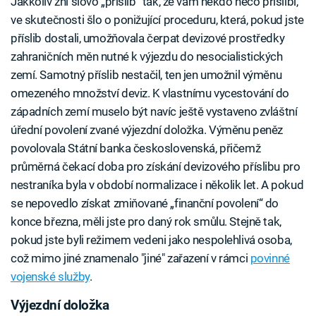
Jakkoliv zní slovo „příslib“ tak, že vám někdo něco přislíbí,
ve skutečnosti šlo o ponižující proceduru, která, pokud jste
příslib dostali, umožňovala čerpat devizové prostředky
zahraničních měn nutné k výjezdu do nesocialistických
zemí. Samotný příslib nestačil, ten jen umožnil výměnu
omezeného množství deviz. K vlastnímu vycestování do
západních zemí muselo být navíc ještě vystaveno zvláštní
úřední povolení zvané výjezdní doložka. Výměnu peněz
povolovala Státní banka československá, přičemž
průměrná čekací doba pro získání devizového příslibu pro
nestraníka byla v období normalizace i několik let. A pokud
se nepovedlo získat zmiňované „finanční povolení“ do
konce března, měli jste pro daný rok smůlu. Stejně tak,
pokud jste byli režimem vedeni jako nespolehlivá osoba,
což mimo jiné znamenalo "jiné" zařazení v rámci
povinné
vojenské služby
.
Výjezdní doložka