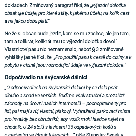
dokladech. Zmiňovaný paragraf říká, že „
výjezdní doložka
obsahuje údaje, pro které státy, k jakému účelu, na kolik cest
a na jakou dobu platí
.“
Ne že si občan bude jezdit, kam se mu zachce, ale jen tam,
tam a tolikrát, kolikrát mu to výjezdní doložka dovolí.
Vlastnictví pasu nic neznamenalo, neboť § 3 zmiňované
vyhlášky jasně říká, že: „
Pro použití pasu k cestě do ciziny a k
pobytu v cizině jsou rozhodující údaje ve výjezdní doložce.
“
Odpočívadlo na švýcarské dálnici
„O odpočívadlech na švýcarské dálnici by se dalo psát
dlouho a snad ve verších. Buďme však struční a prozaičtí:
záchody na úrovni našich interhotelů – pochopitelně ty pro
lidi, psi mají svůj vlastní, pískový. Vyhražená parkovací místa
pro invalidy bez obrubníků, aby vozík mohl hladce najet na
chodník. U 24 stolů s lavicemi 36 odpadkových košů s
označením ve čtrnácti jazycích…
,“ píše Stanislav Synek v