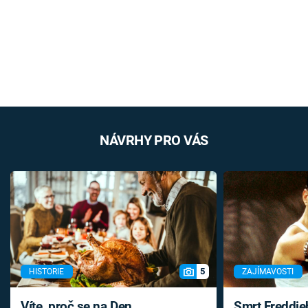
NÁVRHY PRO VÁS
5
HISTORIE
ZAJÍMAVOSTI
Víte, proč se na Den
Smrt Freddie