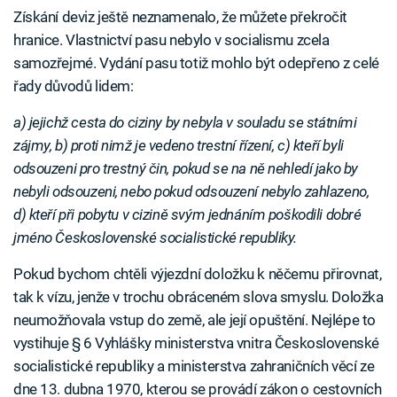
Získání deviz ještě neznamenalo, že můžete překročit
hranice. Vlastnictví pasu nebylo v socialismu zcela
samozřejmé. Vydání pasu totiž mohlo být odepřeno z celé
řady důvodů lidem:
a) jejichž cesta do ciziny by nebyla v souladu se státními
zájmy, b) proti nimž je vedeno trestní řízení, c) kteří byli
odsouzeni pro trestný čin, pokud se na ně nehledí jako by
nebyli odsouzeni, nebo pokud odsouzení nebylo zahlazeno,
d) kteří při pobytu v cizině svým jednáním poškodili dobré
jméno Československé socialistické republiky.
Pokud bychom chtěli výjezdní doložku k něčemu přirovnat,
tak k vízu, jenže v trochu obráceném slova smyslu. Doložka
neumožňovala vstup do země, ale její opuštění. Nejlépe to
vystihuje § 6 Vyhlášky ministerstva vnitra Československé
socialistické republiky a ministerstva zahraničních věcí ze
dne 13. dubna 1970, kterou se provádí zákon o cestovních