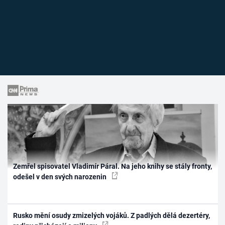
Zemřel spisovatel Vladimír Páral. Na jeho knihy se stály fronty,
odešel v den svých narozenin
Rusko mění osudy zmizelých vojáků. Z padlých dělá dezertéry,