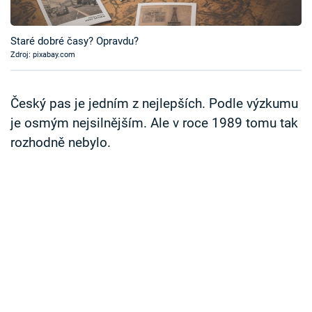
Časopis
Staré dobré časy? Opravdu?
Sledujte prima+
Zdroj: pixabay.com
Přihlášení
Český pas je jedním z nejlepších. Podle výzkumu
je osmým nejsilnějším. Ale v roce 1989 tomu tak
rozhodně nebylo.
Sledujte nás