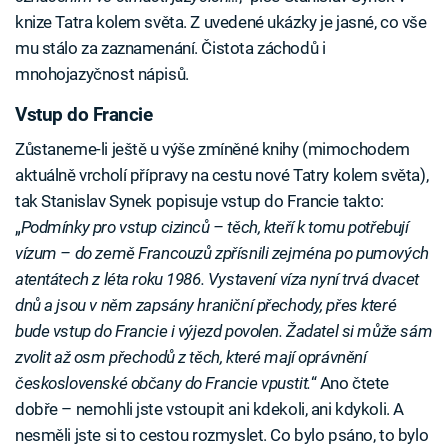
knize Tatra kolem světa. Z uvedené ukázky je jasné, co vše
mu stálo za zaznamenání. Čistota záchodů i
mnohojazyčnost nápisů.
Vstup do Francie
Zůstaneme-li ještě u výše zmíněné knihy (mimochodem
aktuálně vrcholí přípravy na cestu nové Tatry kolem světa),
tak Stanislav Synek popisuje vstup do Francie takto:
„
Podmínky pro vstup cizinců – těch, kteří k tomu potřebují
vízum – do země Francouzů zpřísnili zejména po pumových
atentátech z léta roku 1986. Vystavení víza nyní trvá dvacet
dnů a jsou v něm zapsány hraniční přechody, přes které
bude vstup do Francie i výjezd povolen. Žadatel si může sám
zvolit až osm přechodů z těch, které mají oprávnění
československé občany do Francie vpustit.
“ Ano čtete
dobře – nemohli jste vstoupit ani kdekoli, ani kdykoli. A
nesměli jste si to cestou rozmyslet. Co bylo psáno, to bylo