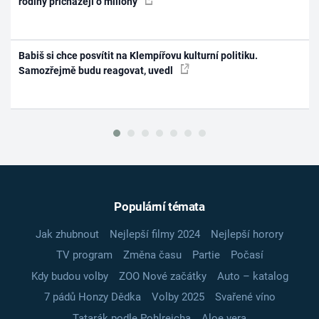
rodiny přicházejí o miliony
Babiš si chce posvítit na Klempířovu kulturní politiku.
Samozřejmě budu reagovat, uvedl
Populární témata
Jak zhubnout
Nejlepší filmy 2024
Nejlepší horory
TV program
Změna času
Partie
Počasí
Kdy budou volby
ZOO Nové začátky
Auto – katalog
7 pádů Honzy Dědka
Volby 2025
Svařené víno
Tatarák podle Pohlreicha
Aloe vera