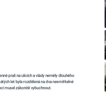
enně prali na ulicích a vlády neměly dlouhého
cátých let byla rozdělená na dva nesmiřitelné
ocí musel zákonitě vybuchnout.