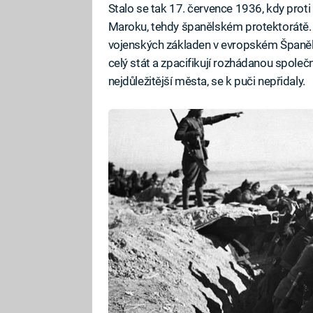
Stalo se tak 17. července 1936, kdy proti
Maroku, tehdy španělském protektorátě. 
vojenských základen v evropském Španělsk
celý stát a zpacifikují rozhádanou společ
nejdůležitější města, se k puči nepřidaly.