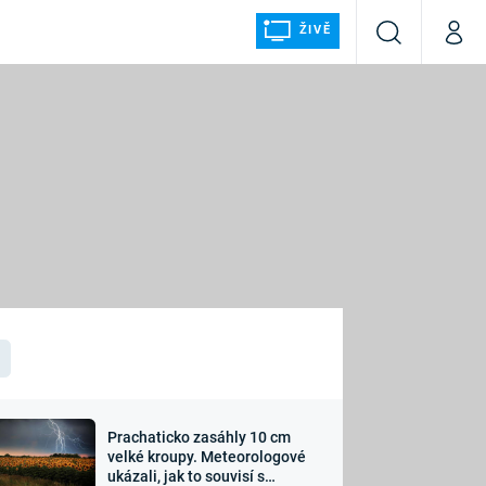
ŽIVĚ
Vyhledávání
Můj p
Prima+
ÁLKA
CNN Prima NEWS
Prima FRESH
Prima LIVING
LMY A
Prima Ženy
Prima LAJK
Prachaticko zasáhly 10 cm
osti
velké kroupy. Meteorologové
Sledujte nás
ukázali, jak to souvisí s