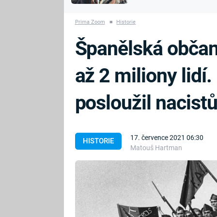
MARIE TEREZIE
vyhynuli
ADOLF HITLER
NAPOLEON
Prima Zoom
■
Historie
BONAPARTE
ATENTÁT NA
Španělská občans
REINHARDA
BRITSKÁ
HEYDRICHA
KRÁLOVSKÁ
až 2 miliony lidí.
RODINA
PRVNÍ SVĚTOVÁ
VÁLKA
posloužil nacist
17. července 2021 06:30
HISTORIE
Matouš Hartman