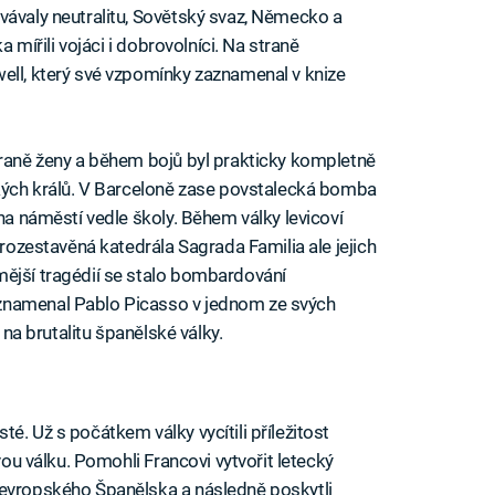
vávaly neutralitu, Sovětský svaz, Německo a
a mířili vojáci i dobrovolníci. Na straně
ell, který své vzpomínky zaznamenal v knize
braně ženy a během bojů byl prakticky kompletně
ských králů. V Barceloně zase povstalecká bomba
 na náměstí vedle školy. Během války levicoví
 rozestavěná katedrála Sagrada Familia ale jejich
mější tragédií se stalo bombardování
znamenal Pablo Picasso v jednom ze svých
l na brutalitu španělské války.
é. Už s počátkem války vycítili příležitost
ovou válku. Pomohli Francovi vytvořit letecký
 evropského Španělska a následně poskytli