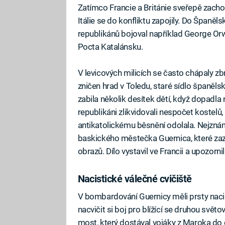
Zatímco Francie a Británie sveřepě zacho
Itálie se do konfliktu zapojily. Do Španělsk
republikánů bojoval například George Orw
Pocta Katalánsku.
V levicových milicích se často chápaly z
zničen hrad v Toledu, staré sídlo španěl
zabila několik desítek dětí, když dopadla
republikáni zlikvidovali nespočet kostelů,
antikatolickému běsnění odolala. Nejzná
baskického městečka Guernica, které za
obrazů. Dílo vystavil ve Francii a upozorni
Nacistické válečné cvičiště
V bombardování Guernicy měli prsty nacist
nacvičit si boj pro blížící se druhou svět
most, který dostával vojáky z Maroka do