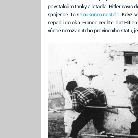
povstalcům tanky a letadla. Hitler navíc d
spojence. To se
nakonec nestalo
. Když s
nepadli do oka. Franco nechtěl dát Hitler
vůdce nerozvinutého provinčního státu, j