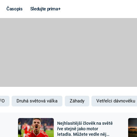
Časopis
Sledujte prima+
Věda a
Války
technika
STUDENÁ V
KORONAVIRUS
VÁLKA VE
VIETNAMU
VESMÍR
VÁLEČNÉ FI
MARS
SERIÁLY
FO
Druhá světová válka
Záhady
Vetřelci dávnověku
Nejhlasitější člověk na světě
Záhady a
Zajímav
řve stejně jako motor
letadla. Můžete vedle něj
konspirace