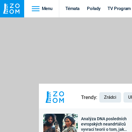
Menu
Témata
Pořady
TV Program
Cestování
Historie
HRADY A ZÁMKY
VIKINGOVÉ
HEDVÁBNÁ STEZKA
EPIDEMIE A
PANDEMIE
PŘÍRODA
STAROVĚKÝ EGYPT
Trendy:
Zrádci
U
Analýza DNA posledních
Druhá
Výročí
evropských neandrtálců
vyvrací teorii o tom, jak
světová válka