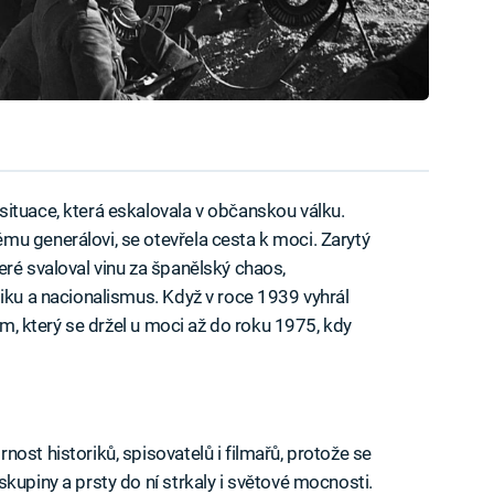
ituace, která eskalovala v občanskou válku.
mu generálovi, se otevřela cesta k moci. Zarytý
eré svaloval vinu za španělský chaos,
tiku a nacionalismus. Když v roce 1939 vyhrál
žim, který se držel u moci až do roku 1975, kdy
ost historiků, spisovatelů i filmařů, protože se
kupiny a prsty do ní strkaly i světové mocnosti.