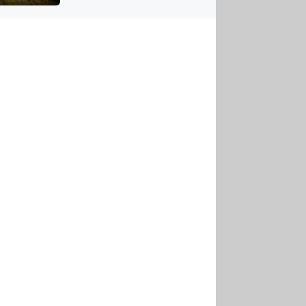
US
tornádem
RSUS
ZE A