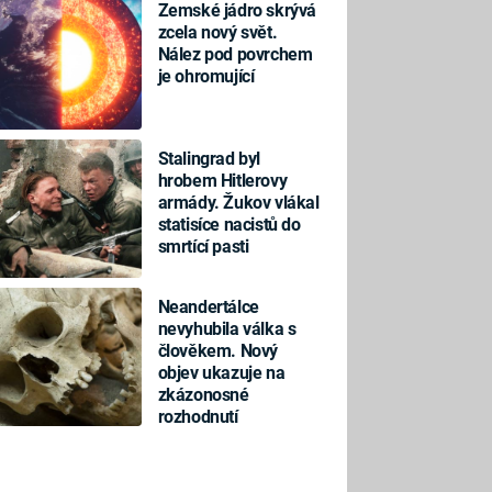
Zemské jádro skrývá
zcela nový svět.
Nález pod povrchem
je ohromující
Stalingrad byl
hrobem Hitlerovy
armády. Žukov vlákal
statisíce nacistů do
smrtící pasti
Neandertálce
nevyhubila válka s
člověkem. Nový
objev ukazuje na
zkázonosné
rozhodnutí