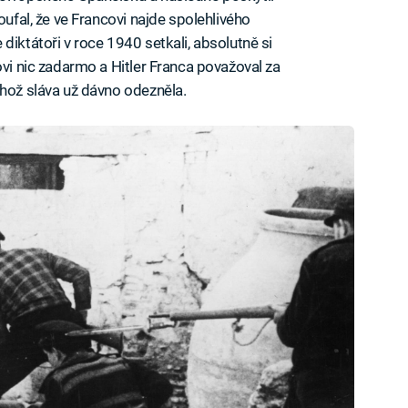
oufal, že ve Francovi najde spolehlivého
e diktátoři v roce 1940 setkali, absolutně si
ovi nic zadarmo a Hitler Franca považoval za
ehož sláva už dávno odezněla.