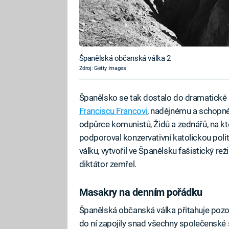
Španělská občanská válka 2
Zdroj: Getty Images
Španělsko se tak dostalo do dramatické s
Franciscu Francovi
, nadějnému a schopné
odpůrce komunistů, Židů a zednářů, na kt
podporoval konzervativní katolickou poli
válku, vytvořil ve Španělsku fašistický re
diktátor zemřel.
Masakry na denním pořádku
Španělská občanská válka přitahuje pozorn
do ní zapojily snad všechny společenské s