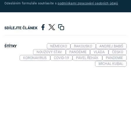
Odesláním formuláře souhlasíte s
podmínkami zpracování osobních údajů
SDÍLEJTE ČLÁNEK
ŠTÍTKY
NĚMECKO
RAKOUSKO
ANDREJ BABIŠ
NOUZOVÝ STAV
PANDEMIE
VLÁDA
ČESKO
KORONAVIRUS
COVID-19
PAVEL ŘEHÁK
PANDEMIE
MICHAL KUBAL