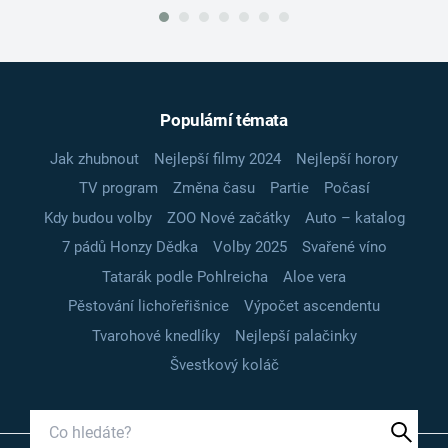
Populární témata
Jak zhubnout
Nejlepší filmy 2024
Nejlepší horory
TV program
Změna času
Partie
Počasí
Kdy budou volby
ZOO Nové začátky
Auto – katalog
7 pádů Honzy Dědka
Volby 2025
Svařené víno
Tatarák podle Pohlreicha
Aloe vera
Pěstování lichořeřišnice
Výpočet ascendentu
Tvarohové knedlíky
Nejlepší palačinky
Švestkový koláč