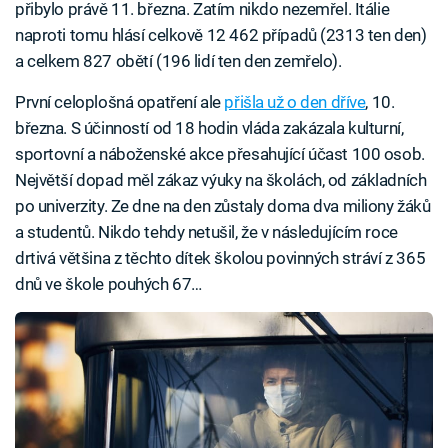
přibylo právě 11. března. Zatím nikdo nezemřel. Itálie
naproti tomu hlásí celkově 12 462 případů (2313 ten den)
a celkem 827 obětí (196 lidí ten den zemřelo).
První celoplošná opatření ale
přišla už o den dříve
, 10.
března. S účinností od 18 hodin vláda zakázala kulturní,
sportovní a náboženské akce přesahující účast 100 osob.
Největší dopad měl zákaz výuky na školách, od základních
po univerzity. Ze dne na den zůstaly doma dva miliony žáků
a studentů. Nikdo tehdy netušil, že v následujícím roce
drtivá většina z těchto dítek školou povinných stráví z 365
dnů ve škole pouhých 67…