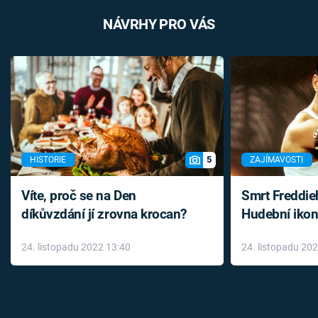
NÁVRHY PRO VÁS
5
HISTORIE
ZAJÍMAVOSTI
Víte, proč se na Den
Smrt Freddie
díkůvzdání jí zrovna krocan?
Hudební ikon
až do konce 
24. listopadu 2022 13:40
24. listopadu 20
léky