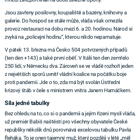
Jsou zavřeny posilovny, koupaliště a bazény, knihovny a
galerie. Do hospod se stále může, vláda však omezila
provoz restaurací na dobu mezi 6. a 20. hodinou. Národ si
zvyká na „policejní hodinu“, kterou nikdo nepamatuje.
V pátek 13. března má Česko 504 potvrzených případů
(ten den +143) a také první oběť. V Itálii ten den zemřelo
250 lidí, v Německu dva. Zároveň se ve vládě rozhoří jeden
z největších sporů uvnitř vládní koalice na počátku boje
proti pandemii. Jde o to, zda má být svolán Ústřední
krizový štáb v čele s ministrem vnitra Janem Hamáčkem.
Síla jedné tabulky
Bez ohledu na to, co si o pandemii a jejím řízení myslí vláda,
už premiér Babiš naštěstí pro všechny obyvatele České
republiky několik dnů porovnává excelovou tabulku Pavla
Řeháka. To je onen tajemný muž, který později v létě „měl