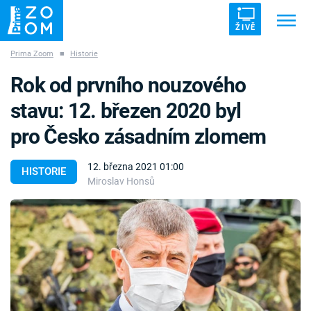
ŽIVĚ
Prima Zoom
■
Historie
Trendy:
ZRÁDCI
UFO
DRUHÁ SVĚTOVÁ VÁLKA
Rok od prvního nouzového
ZÁHADY
VETŘELCI DÁVNOVĚKU
stavu: 12. březen 2020 byl
pro Česko zásadním zlomem
12. března 2021 01:00
HISTORIE
Miroslav Honsů
Témata
Témata
Pořady
TV Program