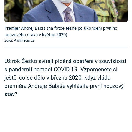
Časopis
Sledujte prima+
Premiér Andrej Babiš (na fotce těsně po ukončení prvního
nouzového stavu v květnu 2020)
Přihlášení
Zdroj: Profimedia.cz
Sledujte nás
Už rok Česko svírají plošná opatření v souvislosti
s pandemií nemoci COVID-19. Vzpomenete si
ještě, co se dělo v březnu 2020, když vláda
premiéra Andreje Babiše vyhlásila první nouzový
stav?