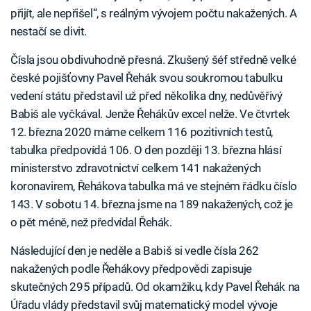
přijít, ale nepřišel“, s reálným vývojem počtu nakažených. A
nestačí se divit.
Čísla jsou obdivuhodně přesná. Zkušený šéf středně velké
české pojišťovny Pavel Řehák svou soukromou tabulku
vedení státu představil už před několika dny, nedůvěřivý
Babiš ale vyčkával. Jenže Řehákův excel nelže. Ve čtvrtek
12. března 2020 máme celkem 116 pozitivních testů,
tabulka předpovídá 106. O den později 13. března hlásí
ministerstvo zdravotnictví celkem 141 nakažených
koronavirem, Řehákova tabulka má ve stejném řádku číslo
143. V sobotu 14. března jsme na 189 nakažených, což je
o pět méně, než předvídal Řehák.
Následující den je neděle a Babiš si vedle čísla 262
nakažených podle Řehákovy předpovědi zapisuje
skutečných 295 případů. Od okamžiku, kdy Pavel Řehák na
Úřadu vlády představil svůj matematický model vývoje