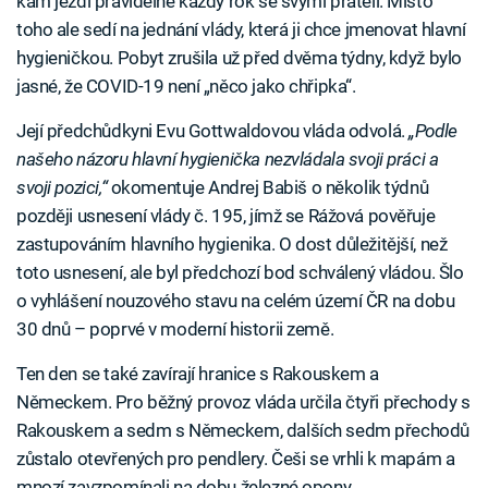
kam jezdí pravidelně každý rok se svými přáteli. Místo
toho ale sedí na jednání vlády, která ji chce jmenovat hlavní
hygieničkou. Pobyt zrušila už před dvěma týdny, když bylo
jasné, že COVID-19 není „něco jako chřipka“.
Její předchůdkyni Evu Gottwaldovou vláda odvolá.
„Podle
našeho názoru hlavní hygienička nezvládala svoji práci a
svoji pozici,“
okomentuje Andrej Babiš o několik týdnů
později usnesení vlády č. 195, jímž se Rážová pověřuje
zastupováním hlavního hygienika. O dost důležitější, než
toto usnesení, ale byl předchozí bod schválený vládou. Šlo
o vyhlášení nouzového stavu na celém území ČR na dobu
30 dnů – poprvé v moderní historii země.
Ten den se také zavírají hranice s Rakouskem a
Německem. Pro běžný provoz vláda určila čtyři přechody s
Rakouskem a sedm s Německem, dalších sedm přechodů
zůstalo otevřených pro pendlery. Češi se vrhli k mapám a
mnozí zavzpomínali na dobu železné opony.