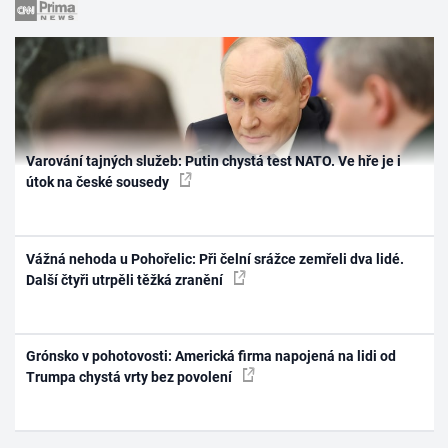
Varování tajných služeb: Putin chystá test NATO. Ve hře je i
útok na české sousedy
Vážná nehoda u Pohořelic: Při čelní srážce zemřeli dva lidé.
Další čtyři utrpěli těžká zranění
Grónsko v pohotovosti: Americká firma napojená na lidi od
Trumpa chystá vrty bez povolení