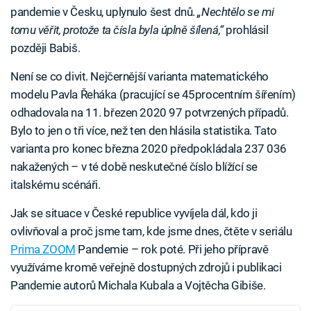
pandemie v Česku, uplynulo šest dnů.
„Nechtělo se mi
tomu věřit, protože ta čísla byla úplně šílená,“
prohlásil
později Babiš.
Není se co divit. Nejčernější varianta matematického
modelu Pavla Řeháka (pracující se 45procentním šířením)
odhadovala na 11. březen 2020 97 potvrzených případů.
Bylo to jen o tři více, než ten den hlásila statistika. Tato
varianta pro konec března 2020 předpokládala 237 036
nakažených – v té době neskutečné číslo blížící se
italskému scénáři.
Jak se situace v České republice vyvíjela dál, kdo ji
ovlivňoval a proč jsme tam, kde jsme dnes, čtěte v seriálu
Prima ZOOM
Pandemie – rok poté. Při jeho přípravě
využíváme kromě veřejně dostupných zdrojů i publikaci
Pandemie autorů Michala Kubala a Vojtěcha Gibiše.