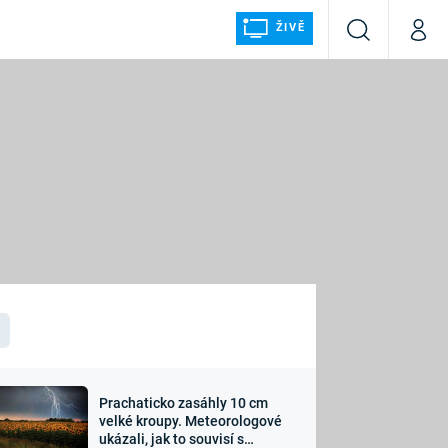
ŽIVĚ
Vyhledávání
Můj p
Prima+
ÁLKA
CNN Prima NEWS
Prima FRESH
Prima LIVING
LMY A
Prima Ženy
Prima LAJK
Prachaticko zasáhly 10 cm
osti
velké kroupy. Meteorologové
Sledujte nás
ukázali, jak to souvisí s