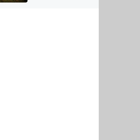
US
tornádem
RSUS
ZE A