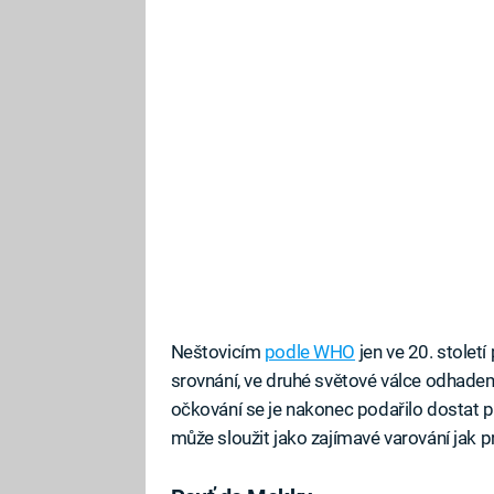
Neštovicím
podle WHO
jen ve 20. století
srovnání, ve druhé světové válce odhade
očkování se je nakonec podařilo dostat p
může sloužit jako zajímavé varování jak 