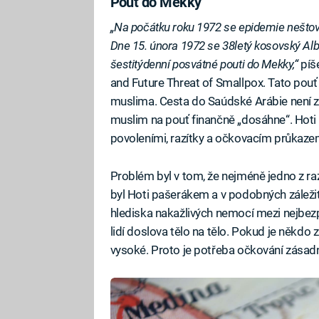
Pouť do Mekky
„Na počátku roku 1972 se epidemie neštovi
Dne 15. února 1972 se 38letý kosovský Alb
šestitýdenní posvátné pouti do Mekky,“
píš
and Future Threat of Smallpox. Tato pou
muslima. Cesta do Saúdské Arábie není zr
muslim na pouť finančně „dosáhne“. Hoti s
povoleními, razítky a očkovacím průkaze
Problém byl v tom, že nejméně jedno z raz
byl Hoti pašerákem a v podobných záležit
hlediska nakažlivých nemocí mezi nejbezp
lidí doslova tělo na tělo. Pokud je někdo 
vysoké. Proto je potřeba očkování zásadn