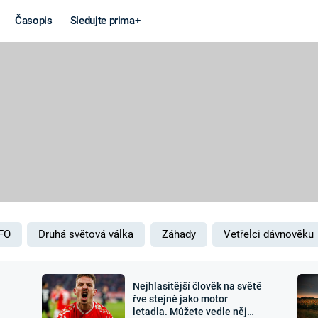
Časopis
Sledujte prima+
Věda a
Války
technika
STUDENÁ V
KORONAVIRUS
VÁLKA VE
VIETNAMU
VESMÍR
VÁLEČNÉ FI
MARS
SERIÁLY
FO
Druhá světová válka
Záhady
Vetřelci dávnověku
Nejhlasitější člověk na světě
Záhady a
Zajímav
řve stejně jako motor
letadla. Můžete vedle něj
konspirace