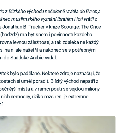
c z Blízkého východu nečekaně vrátila do Evropy.
ánec muslimského vyznání Ibrahim Hoti vrátil z
e Jonathan B. Trucker v knize Scourge: The Once
ť (hadždž) má být snem i povinností každého
ovna levnou záležitostí, a tak zdaleka ne každý
i na ni ale našetřil a nakonec se s potřebnými
m do Saúdské Arábie vydal.
ítek bylo padělané. Některé zdroje naznačují, že
ostech si uměl poradit. Blízký východ nepatří z
ečnější místa a v rámci pouti se sejdou miliony
z nich nemocný, riziko rozšíření je extrémně
í.