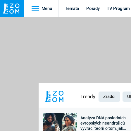
Menu
Témata
Pořady
TV Program
Cestování
Historie
HRADY A ZÁMKY
VIKINGOVÉ
HEDVÁBNÁ STEZKA
EPIDEMIE A
PANDEMIE
PŘÍRODA
STAROVĚKÝ EGYPT
Trendy:
Zrádci
U
Analýza DNA posledních
Druhá
Výročí
evropských neandrtálců
vyvrací teorii o tom, jak
světová válka