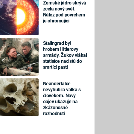
Zemské jádro skrývá
zcela nový svět.
Nález pod povrchem
je ohromující
Stalingrad byl
hrobem Hitlerovy
armády. Žukov vlákal
statisíce nacistů do
smrtící pasti
Neandertálce
nevyhubila válka s
člověkem. Nový
objev ukazuje na
zkázonosné
rozhodnutí