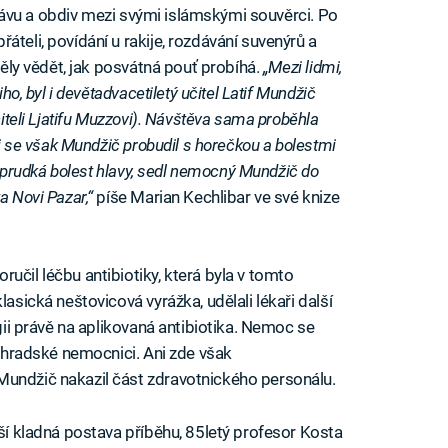
u slávu a obdiv mezi svými islámskými souvěrci. Po
áteli, povídání u rakije, rozdávání suvenýrů a
htěly vědět, jak posvátná pouť probíhá.
„Mezi lidmi,
iho, byl i devětadvacetiletý učitel Latif Mundžič
čiteli Ljatifu Muzzovi). Návštěva sama proběhla
ěji se však Mundžič probudil s horečkou a bolestmi
 i prudká bolest hlavy, sedl nemocný Mundžič do
a Novi Pazar,“
píše Marian Kechlibar ve své knize
učil léčbu antibiotiky, která byla v tomto
lasická neštovicová vyrážka, udělali lékaři další
rgii právě na aplikovaná antibiotika. Nemoc se
ělehradské nemocnici. Ani zde však
Mundžič nakazil část zdravotnického personálu.
jší kladná postava příběhu, 85letý profesor Kosta