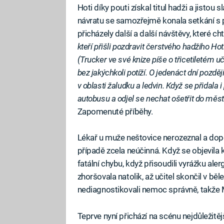
Hoti díky pouti získal titul hadži a jisto
návratu se samozřejmě konala setkání s př
přicházely další a další návštěvy, které c
kteří přišli pozdravit čerstvého hadžiho Hot
(Trucker ve své knize píše o třicetiletém u
bez jakýchkoli potíží. O jedenáct dní pozd
v oblasti žaludku a ledvin. Když se přidala
autobusu a odjel se nechat ošetřit do měst
Zapomenuté příběhy.
Lékař u muže neštovice nerozeznal a dopor
případě zcela neúčinná. Když se objevila k
fatální chybu, když přisoudili vyrážku ale
zhoršovala natolik, až učitel skončil v b
nediagnostikovali nemoc správně, takže 
Teprve nyní přichází na scénu nejdůležitě