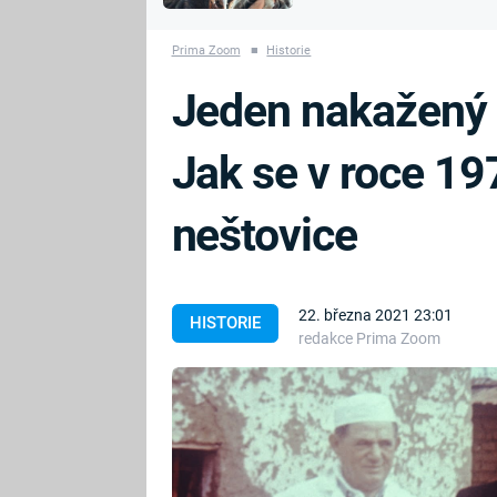
MARIE TEREZIE
vyhynuli
ADOLF HITLER
NAPOLEON
Prima Zoom
■
Historie
BONAPARTE
ATENTÁT NA
Jeden nakažený a
REINHARDA
BRITSKÁ
HEYDRICHA
KRÁLOVSKÁ
Jak se v roce 19
RODINA
PRVNÍ SVĚTOVÁ
VÁLKA
neštovice
22. března 2021 23:01
HISTORIE
redakce Prima Zoom