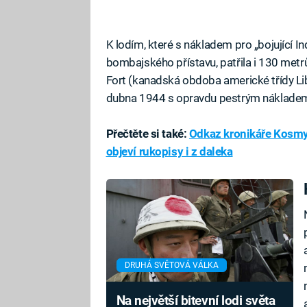
K lodím, které s nákladem pro „bojující Ind
bombajského přístavu, patřila i 130 metrů
Fort (kanadská obdoba americké třídy Lib
dubna 1944 s opravdu pestrým náklade
Přečtěte si také:
Odkaz kronikáře Kosmy
objeví rukopisy i z daleka
DRUHÁ SVĚTOVÁ VÁLKA
Na největší bitevní lodi světa