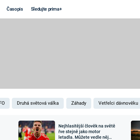
Časopis
Sledujte prima+
Věda a
Války
technika
STUDENÁ V
KORONAVIRUS
VÁLKA VE
VIETNAMU
VESMÍR
VÁLEČNÉ FI
MARS
SERIÁLY
FO
Druhá světová válka
Záhady
Vetřelci dávnověku
Nejhlasitější člověk na světě
Záhady a
Zajímav
řve stejně jako motor
letadla. Můžete vedle něj
konspirace