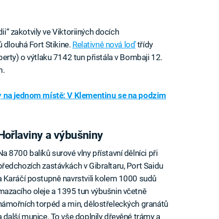
ii“ zakotvily ve Viktoriiných docích
 dlouhá Fort Stikine.
Relativně nová loď
třídy
erty) o výtlaku 7142 tun přistála v Bombaji 12.
m.
 na jednom místě: V Klementinu se na podzim
Hořlaviny a výbušniny
Na 8700 balíků surové vlny přístavní dělníci při
předchozích zastávkách v Gibraltaru, Port Saidu
a Karáčí postupně navrstvili kolem 1000 sudů
mazacího oleje a 1395 tun výbušnin včetně
námořních torpéd a min, dělostřeleckých granátů
a další munice. To vše doplnily dřevěné trámy a