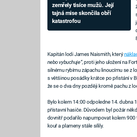
zemřely tisíce mužů. Její
tajná mise skončila obří
katastrofou
Kapitán lodi James Naismith, který
nákla
nebo vybuchuje“
, proti jeho uložení na Fo
silnému rybímu zápachu linoucímu se z lo
s většinou posádky krátce po přistání v B
že se o dva dny později kromě pachu z lod
Bylo kolem 14:00 odpoledne 14. dubna 19
přístavní hasiče. Důvodem byl požár někd
dovnitř podařilo napumpovat kolem 900 tu
kouř a plameny stále sílily.