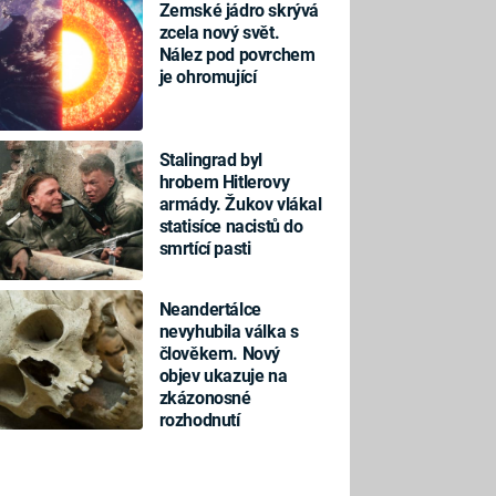
Zemské jádro skrývá
zcela nový svět.
Nález pod povrchem
je ohromující
Stalingrad byl
hrobem Hitlerovy
armády. Žukov vlákal
statisíce nacistů do
smrtící pasti
Neandertálce
nevyhubila válka s
člověkem. Nový
objev ukazuje na
zkázonosné
rozhodnutí