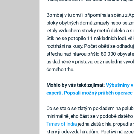
Bombaj v tu chvíli připomínala scénu z Ap
bloky obytných domů zmizely nebo se změn
létaly vzduchem stovky metrů daleko a šíři
Stikine se potopilo 11 nákladních lodí, vši
roztrháni na kusy. Počet obětí se odhadu
střechu nad hlavou přišlo 80 000 obyvate
uskladněné v přístavu, což následně vyvol
černého trhu.
Mohlo by vás také zajímat:
Výbušniny v 
experti. Popsali možný průběh operace
Co se stalo se zlatým pokladem na palubě 
minimálně jeho část se v podobě zlatého 
Times of India
jedna zlatá cihla propadla
který ji odevzdal úřadům. Poctivý nálezce