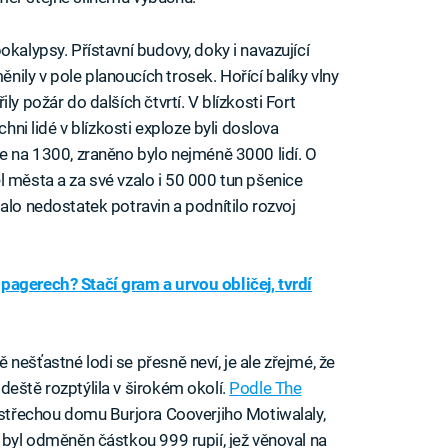
okalypsy. Přístavní budovy, doky i navazující
ily v pole planoucích trosek. Hořící balíky vlny
ly požár do dalších čtvrtí. V blízkosti Fort
chni lidé v blízkosti exploze byli doslova
je na 1300, zraněno bylo nejméně 3000 lidí. O
l města a za své vzalo i 50 000 tun pšenice
alo nedostatek potravin a podnítilo rozvoj
pagerech? Stačí gram a urvou obličej, tvrdí
nešťastné lodi se přesně neví, je ale zřejmé, že
deště rozptýlila v širokém okolí.
Podle The
 střechou domu Burjora Cooverjiho Motiwalaly,
 byl odměněn částkou 999 rupií, jež věnoval na