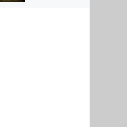
US
tornádem
RSUS
ZE A