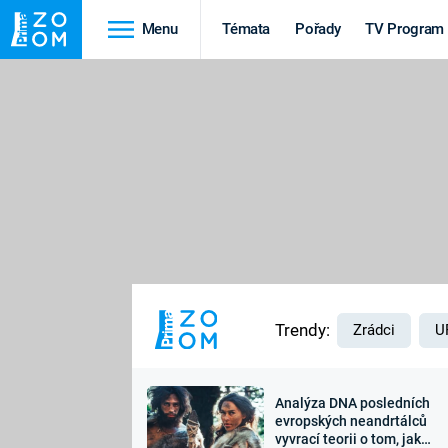
Menu
Témata
Pořady
TV Program
Cestování
Historie
HRADY A ZÁMKY
VIKINGOVÉ
HEDVÁBNÁ STEZKA
EPIDEMIE A
PANDEMIE
PŘÍRODA
STAROVĚKÝ EGYPT
Trendy:
Zrádci
U
Analýza DNA posledních
Druhá
Výročí
evropských neandrtálců
vyvrací teorii o tom, jak
světová válka