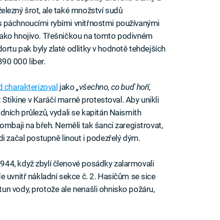
železný šrot, ale také množství sudů
s páchnoucími rybími vnitřnostmi používanými
jako hnojivo. Třešničkou na tomto podivném
dortu pak byly zlaté odlitky v hodnotě tehdejších
890 000 liber.
d charakterizoval
jako
„všechno, co buď hoří,
rt Stikine v Karáčí marně protestoval. Aby unikli
dních průlezů, vydali se kapitán Naismith
ombaji na břeh. Neměli tak šanci zaregistrovat,
i začal postupně linout i podezřelý dým.
44, když zbylí členové posádky zalarmovali
e uvnitř nákladní sekce č. 2. Hasičům se sice
n vody, protože ale nenašli ohnisko požáru,