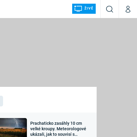
ŽIVĚ
Vyhledávání
Můj p
Prima+
ÁLKA
CNN Prima NEWS
Prima FRESH
Prima LIVING
LMY A
Prima Ženy
Prima LAJK
Prachaticko zasáhly 10 cm
osti
velké kroupy. Meteorologové
Sledujte nás
ukázali, jak to souvisí s