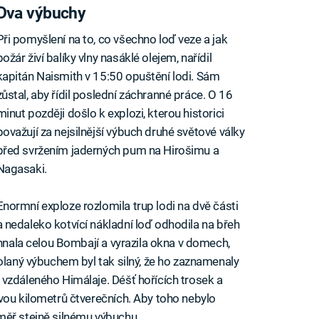
Dva výbuchy
Při pomyšlení na to, co všechno loď veze a jak
požár živí balíky vlny nasáklé olejem, nařídil
kapitán Naismith v 15:50 opuštění lodi. Sám
zůstal, aby řídil poslední záchranné práce. O 16
minut později došlo k explozi, kterou historici
považují za nejsilnější výbuch druhé světové války
před svržením jaderných pum na Hirošimu a
Nagasaki.
Enormní exploze rozlomila trup lodi na dvě části
a nedaleko kotvící nákladní loď odhodila na břeh
ohnala celou Bombají a vyrazila okna v domech,
olaný výbuchem byl tak silný, že ho zaznamenaly
vzdáleného Himálaje. Déšť hořících trosek a
vou kilometrů čtverečních. Aby toho nebylo
měř stejně silnému výbuchu.