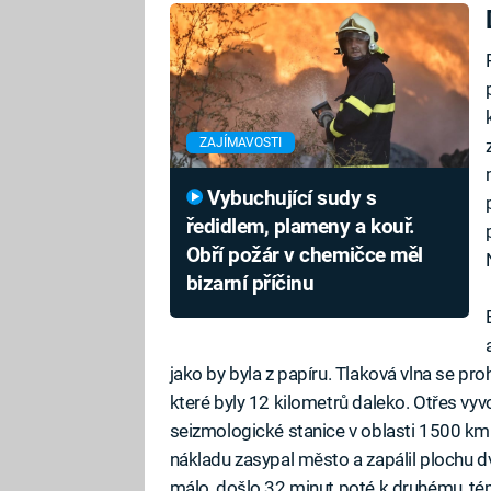
ZAJÍMAVOSTI
Vybuchující sudy s
ředidlem, plameny a kouř.
Obří požár v chemičce měl
bizarní příčinu
jako by byla z papíru. Tlaková vlna se pr
které byly 12 kilometrů daleko. Otřes vyv
seizmologické stanice v oblasti 1500 km 
nákladu zasypal město a zapálil plochu d
málo, došlo 32 minut poté k druhému, té