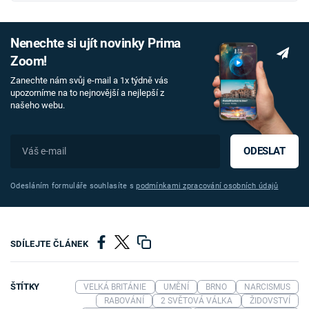
Nenechte si ujít novinky Prima
Zoom!
Zanechte nám svůj e-mail a 1x týdně vás
upozorníme na to nejnovější a nejlepší z
našeho webu.
ODESLAT
Odesláním formuláře souhlasíte s
podmínkami zpracování osobních údajů
SDÍLEJTE ČLÁNEK
ŠTÍTKY
VELKÁ BRITÁNIE
UMĚNÍ
BRNO
NARCISMUS
RABOVÁNÍ
2 SVĚTOVÁ VÁLKA
ŽIDOVSTVÍ