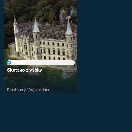
PŘEHRÁT
Skotsko z výšky
Přírodopisný / Dokumentární