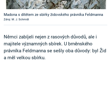
Časopis
Madona s dítětem ze sbírky židovského právníka Feldmanna
Sledujte prima+
Zdroj: M. J. Schmidt
Přihlášení
Němci zabíjeli nejen z rasových důvodů, ale i
majitele významných sbírek. U brněnského
právníka Feldmanna se sešly oba důvody: byl Žid
Sledujte nás
a měl velkou sbírku.