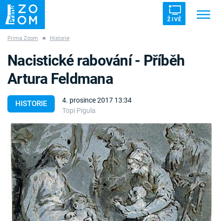
ŽIVĚ
Prima Zoom
■
Historie
Trendy:
ZRÁDCI
UFO
DRUHÁ SVĚTOVÁ VÁLKA
Nacistické rabování - Příběh
ZÁHADY
VETŘELCI DÁVNOVĚKU
Artura Feldmana
4. prosince 2017 13:34
HISTORIE
Topi Pigula
Témata
Témata
Pořady
TV Program