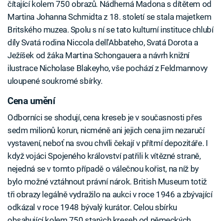
čítající kolem 750 obrazů. Nádherná Madona s dítětem od
Martina Johanna Schmidta z 18. století se stala majetkem
Britského muzea. Spolu s ní se tato kulturní instituce chlubí
díly Svatá rodina Niccola dell'Abbateho, Svatá Dorota a
Ježíšek od žáka Martina Schongauera a návrh knižní
ilustrace Nicholase Blakeyho, vše pochází z Feldmannovy
uloupené soukromé sbírky.
Cena umění
Odborníci se shodují, cena kreseb je v současnosti přes
sedm milionů korun, nicméně ani jejich cena jim nezaručí
vystavení, neboť na svou chvíli čekají v přítmí depozitáře. I
když vojáci Spojeného království patřili k vítězné straně,
nejedná se v tomto případě o válečnou kořist, na níž by
bylo možné vztáhnout právní nárok. British Museum totiž
tři obrazy legálně vydražilo na aukci v roce 1946 a zbývající
odkázal v roce 1948 bývalý kurátor. Celou sbírku
obsahující kolem 750 starých kreseb od německých,