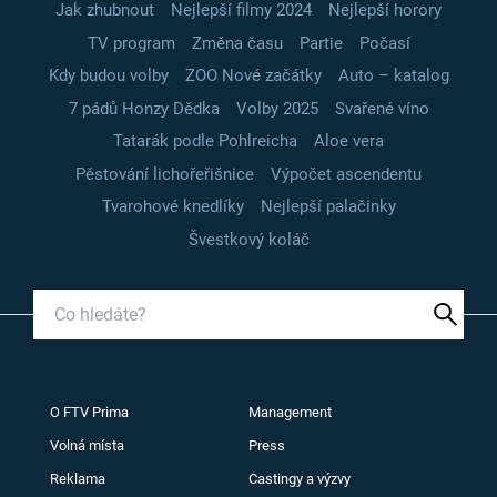
Jak zhubnout
Nejlepší filmy 2024
Nejlepší horory
TV program
Změna času
Partie
Počasí
Kdy budou volby
ZOO Nové začátky
Auto – katalog
7 pádů Honzy Dědka
Volby 2025
Svařené víno
Tatarák podle Pohlreicha
Aloe vera
Pěstování lichořeřišnice
Výpočet ascendentu
Tvarohové knedlíky
Nejlepší palačinky
Švestkový koláč
O FTV Prima
Management
Volná místa
Press
Reklama
Castingy a výzvy