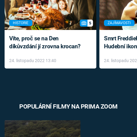
5
HISTORIE
ZAJÍMAVOSTI
Víte, proč se na Den
Smrt Freddie
díkůvzdání jí zrovna krocan?
Hudební ikon
až do konce 
24. listopadu 2022 13:40
24. listopadu 20
léky
POPULÁRNÍ FILMY NA PRIMA ZOOM