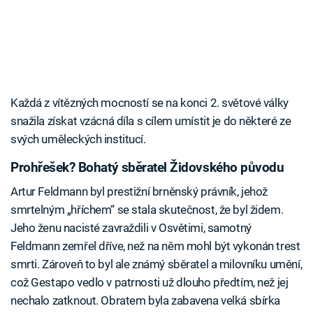
Každá z vítězných mocností se na konci 2. světové války
snažila získat vzácná díla s cílem umístit je do některé ze
svých uměleckých institucí.
Prohřešek? Bohatý sběratel Židovského původu
Artur Feldmann byl prestižní brněnský právník, jehož
smrtelným „hříchem“ se stala skutečnost, že byl židem.
Jeho ženu nacisté zavraždili v Osvětimi, samotný
Feldmann zemřel dříve, než na něm mohl být vykonán trest
smrti. Zároveň to byl ale známý sběratel a milovníku umění,
což Gestapo vedlo v patrnosti už dlouho předtím, než jej
nechalo zatknout. Obratem byla zabavena velká sbírka