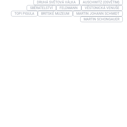
DRUHÁ SVĚTOVÁ VÁLKA
AUSCHWITZ (OSVĚTIM)
SBĚRATELSTVÍ
FELDMANN
VĚSTONICKÁ VENUŠE
TOPI PIGULA
BRITSKÉ MUZEUM
MARTIN JOHANN SCHMIDT
MARTIN SCHONGAUER