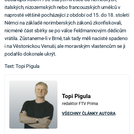
italských, nizozemských nebo francouzských umělců v
naprosté většině pocházející z období od 15. do 18. století
Němci na základě norimberských zákonů zkonfiskovali,
nicméně část sbírky se po válce Feldmannovým dědicům
vrátila. Zůstaneme-li v Brně, tak tady měli nacisté spadeno
i na Věstonickou Venuši, ale moravským vlastencům se ji
podařilo dokonale ukrýt.
Text: Topi Pigula
Topi Pigula
redaktor FTV Prima
VŠECHNY ČLÁNKY AUTORA