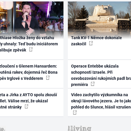
thiase Hložka ženy do vztahu
Tank KV-1 Němce dokonale
dy uhnaly: Teď budu iniciátorem
zaskočil
 slibuje zpěvák
zloučení s Glenem Hansardem:
Operace Entebbe ukázala
outěná rakev, dojemná řeč Bona
schopnosti Izraele. Při
zpěv Irglové s Vedderem
osvobozování rukojmích padl br
premiéra
ta a Jirka z AYTO spolu zkouší
Video zachytilo výzkumníka na
let. Válise mrzí, že ukázal
okraji lávového jezera. Je to jak
atné stránky
pohled do Slunce, hlásil vzruše