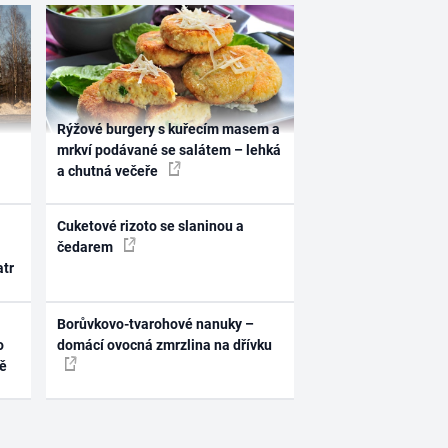
Rýžové burgery s kuřecím masem a
mrkví podávané se salátem – lehká
a chutná večeře
Cuketové rizoto se slaninou a
čedarem
atr
Borůvkovo-tvarohové nanuky –
o
domácí ovocná zmrzlina na dřívku
ně