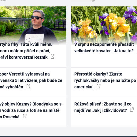
rtyho frky: Táta kvůli mému
V srpnu nezapomeňte přesadit
oru málem přišel o práci,
velkokvěté kosatce. Jak na to?
práví kontroverzní Řezník
per Vercetti vyfasoval na
Přerostlé okurky? Zkuste
vensku 5 let vězení, pak bude ze
rychlokvašky nebo je naložte po
mě vyhoštěn
americku!
vý objev Kazmy? Blondýnka se s
Růžová plíseň: Zbavte se jí co
 vodí za ruce a fotí se na místě
nejdříve! Jak ji zlikvidovat?
ko Rosecká