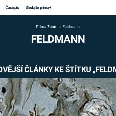
Časopis
Sledujte prima+
Prima Zoom
Feldmann
Věda a
Války
FELDMANN
technika
STUDENÁ V
KORONAVIRUS
VÁLKA VE
VIETNAMU
VESMÍR
VĚJŠÍ ČLÁNKY KE ŠTÍTKU „FEL
VÁLEČNÉ FI
MARS
SERIÁLY
Záhady a
Zajímav
konspirace