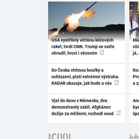
USA vystřílely většinu klíčových
Ma
raket, tvrdí CNN. Trump se ostře
vž
ohradil, hrozí i vězením
já,
Do Česka vtrhnou bouřky a
Ro
ochlazení, platí extrémní výstraha.
Pr
RADAR ukazuje, jak bude u vás
a 
Vjel do davu v Německu, dva
Ane
demonstranty zabil. Afghánec
byd
dožije za mřížemi, rozhodl soud
šp