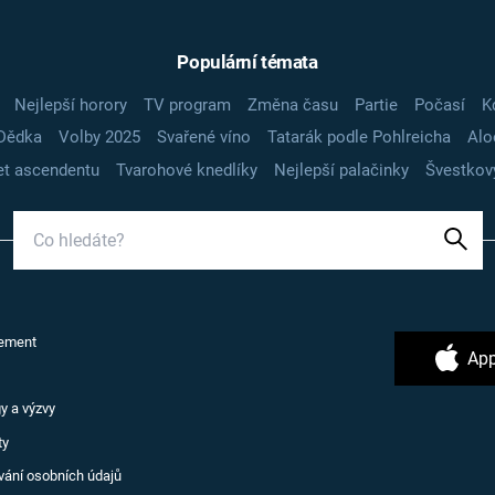
Populární témata
Nejlepší horory
TV program
Změna času
Partie
Počasí
K
Dědka
Volby 2025
Svařené víno
Tatarák podle Pohlreicha
Alo
t ascendentu
Tvarohové knedlíky
Nejlepší palačinky
Švestkov
ement
App
y a výzvy
ty
vání osobních údajů