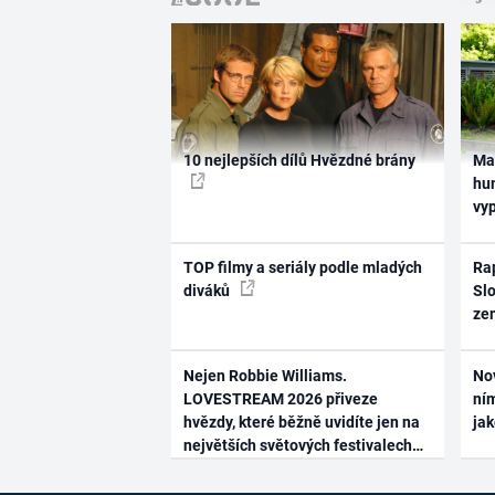
10 nejlepších dílů Hvězdné brány
Ma
hum
vy
TOP filmy a seriály podle mladých
Rap
diváků
Slo
ze
Nejen Robbie Williams.
No
LOVESTREAM 2026 přiveze
ním
hvězdy, které běžně uvidíte jen na
ja
největších světových festivalech