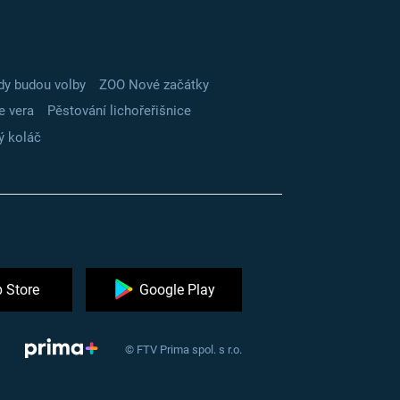
dy budou volby
ZOO Nové začátky
e vera
Pěstování lichořeřišnice
ý koláč
 Store
Google Play
© FTV Prima spol. s r.o.