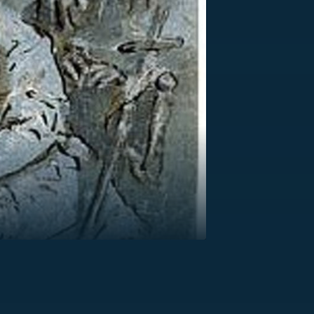
US
RSUS
ZE A