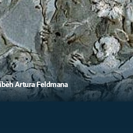
FILMY VERS
REALITA
UFO A
MIMOZEMŠŤANÉ
HORORY VE
REALITA
UTAJENÉ PŘÍBĚHY
ČESKÝCH DĚJIN
OPTICKÉ ILU
KLAMY
ALTERNATIVNÍ
HISTORIE
říběh Artura Feldmana