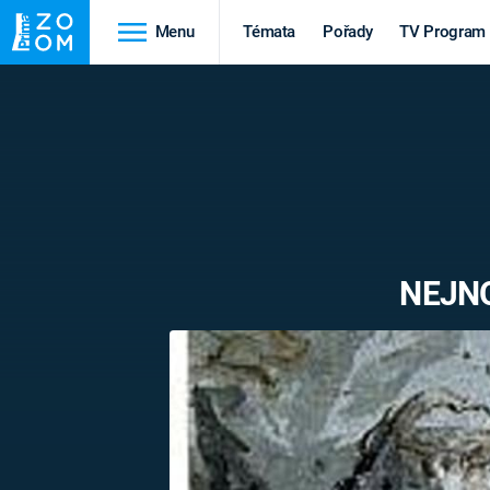
Menu
Témata
Pořady
TV Program
Cestování
Historie
HRADY A ZÁMKY
VIKINGOVÉ
HEDVÁBNÁ STEZKA
EPIDEMIE A
PANDEMIE
PŘÍRODA
NEJNO
STAROVĚKÝ EGYPT
Druhá
Výročí
světová válka