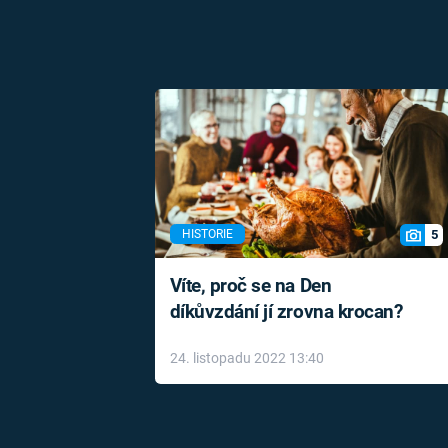
5
HISTORIE
Víte, proč se na Den
díkůvzdání jí zrovna krocan?
24. listopadu 2022 13:40