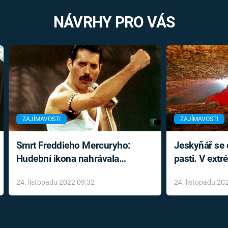
NÁVRHY PRO VÁS
ZAJÍMAVOSTI
ZAJÍMAVOSTI
Smrt Freddieho Mercuryho:
Jeskyňář se c
Hudební ikona nahrávala
pasti. V ext
až do konce života a odmítala
prožil noční
24. listopadu 2022 09:32
24. listopadu 20
léky
klaustrofobi