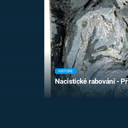
MARIE TEREZIE
ADOLF HITLER
NAPOLEON
BONAPARTE
ATENTÁT NA
REINHARDA
BRITSKÁ
HEYDRICHA
KRÁLOVSKÁ
RODINA
PRVNÍ SVĚTOVÁ
VÁLKA
HISTORIE
Nacistické rabování - P