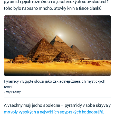
pyramid i jejich rozměrech a „esoterických souvislostech“
toho bylo napsáno mnoho. Stovky knih a tisíce článků.
Pyramidy v Egyptě slouží jako základ nejrůznějších mystických
teorií
Zdroj: Pixabay
A všechny mají jedno společné – pyramidy v sobě skrývaly
mrtvoly vysokých a nejvyšších egyptských hodnostářů.