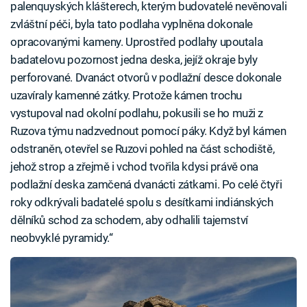
palenquyských klášterech, kterým budovatelé nevěnovali
zvláštní péči, byla tato podlaha vyplněna dokonale
opracovanými kameny. Uprostřed podlahy upoutala
badatelovu pozornost jedna deska, jejíž okraje byly
perforované. Dvanáct otvorů v podlažní desce dokonale
uzavíraly kamenné zátky. Protože kámen trochu
vystupoval nad okolní podlahu, pokusili se ho muži z
Ruzova týmu nadzvednout pomocí páky. Když byl kámen
odstraněn, otevřel se Ruzovi pohled na část schodiště,
jehož strop a zřejmě i vchod tvořila kdysi právě ona
podlažní deska zamčená dvanácti zátkami. Po celé čtyři
roky odkrývali badatelé spolu s desítkami indiánských
dělníků schod za schodem, aby odhalili tajemství
neobvyklé pyramidy.“