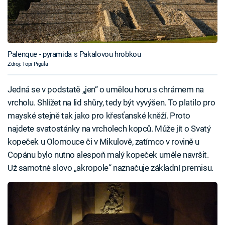
Palenque - pyramida s Pakalovou hrobkou
Zdroj: Topi Pigula
Jedná se v podstatě „jen“ o umělou horu s chrámem na
vrcholu. Shlížet na lid shůry, tedy být vyvýšen. To platilo pro
mayské stejně tak jako pro křesťanské kněží. Proto
najdete svatostánky na vrcholech kopců. Může jít o Svatý
kopeček u Olomouce či v Mikulově, zatímco v rovině u
Copánu bylo nutno alespoň malý kopeček uměle navršit.
Už samotné slovo „akropole“ naznačuje základní premisu.