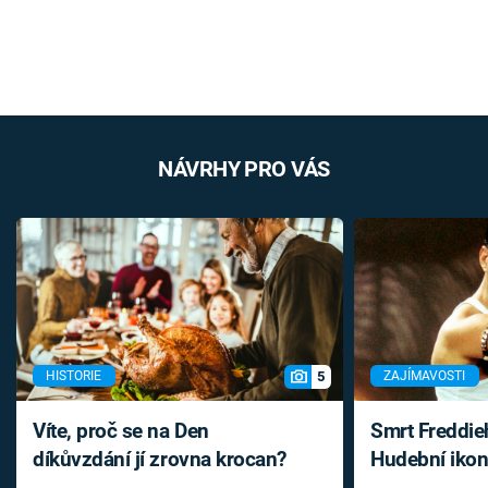
NÁVRHY PRO VÁS
5
HISTORIE
ZAJÍMAVOSTI
Víte, proč se na Den
Smrt Freddie
díkůvzdání jí zrovna krocan?
Hudební ikon