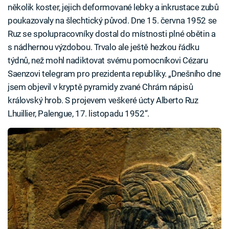
několik koster, jejich deformované lebky a inkrustace zubů
poukazovaly na šlechtický původ. Dne 15. června 1952 se
Ruz se spolupracovníky dostal do místnosti plné obětin a
s nádhernou výzdobou. Trvalo ale ještě hezkou řádku
týdnů, než mohl nadiktovat svému pomocníkovi Cézaru
Saenzovi telegram pro prezidenta republiky. „Dnešního dne
jsem objevil v kryptě pyramidy zvané Chrám nápisů
královský hrob. S projevem veškeré úcty Alberto Ruz
Lhuillier, Palengue, 17. listopadu 1952“.