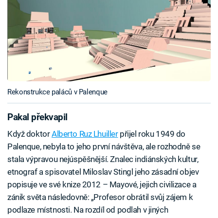
Rekonstrukce paláců v Palenque
Pakal překvapil
Když doktor
Alberto Ruz Lhuiller
přijel roku 1949 do
Palenque, nebyla to jeho první návštěva, ale rozhodně se
stala výpravou nejúspěšnější. Znalec indiánských kultur,
etnograf a spisovatel Miloslav Stingl jeho zásadní objev
popisuje ve své knize 2012 – Mayové, jejich civilizace a
zánik světa následovně: „Profesor obrátil svůj zájem k
podlaze místnosti. Na rozdíl od podlah v jiných