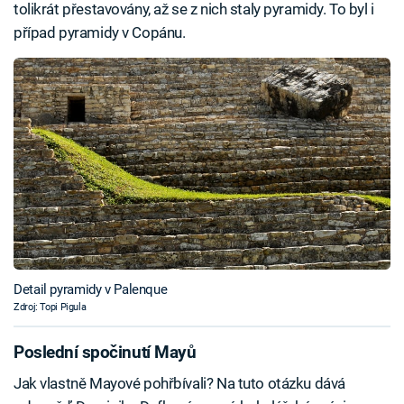
tolikrát přestavovány, až se z nich staly pyramidy. To byl i
případ pyramidy v Copánu.
Detail pyramidy v Palenque
Zdroj: Topi Pigula
Poslední spočinutí Mayů
Jak vlastně Mayové pohřbívali? Na tuto otázku dává