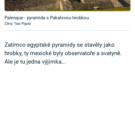
Časopis
Palenque - pyramida s Pakalovou hrobkou
Sledujte prima+
Zdroj: Topi Pigula
Přihlášení
Zatímco egyptské pyramidy se stavěly jako
hrobky, ty mexické byly observatoře a svatyně.
Ale je tu jedna výjimka...
Sledujte nás