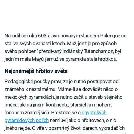
Narodil se roku 603 a svrchovaným vládcem Palenque se
stal ve svých dvanácti letech. Muž, jenž je pro způsob
svého pohřbení přezdívaný indiánský Tutanchamon, byl
jedním mála Mayů, jemuž se pyramida stala hrobkou.
Nejznámější hřbitov světa
Pedagogické poučky praví, že je nutno postupovat od
známého k neznámému. Máme-li se dozvědět něco o
mexických pyramidách, je nutno začít u staveb stejného
jména, ale na jiném kontinentu, starších a mnohem,
mnohem známějších. Přestože se o
egyptských
pyramidových polích
nemluví jako o hřbitovech, o nic
jiného nejde. O víře v posmrtný život, darech, vykradačích