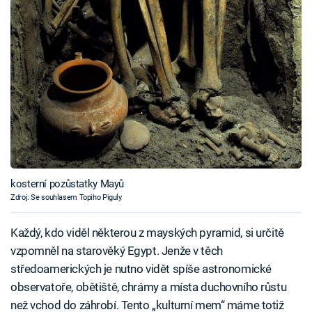
kosterní pozůstatky Mayů
Zdroj: Se souhlasem Topiho Piguly
Každý, kdo viděl některou z mayských pyramid, si určitě
vzpomněl na starověký Egypt. Jenže v těch
středoamerických je nutno vidět spíše astronomické
observatoře, obětiště, chrámy a místa duchovního růstu
než vchod do záhrobí. Tento „kulturní mem“ máme totiž