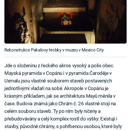
Rekonstrukce Pakalovy hrobky v muzeu v Mexico City
Jde o složeninu z řeckého akros vysoký a polis obec.
Mayská pyramida v Copánu i v pyramida Čaroděje v
Uxmalu jsou vlastně souborem staveb postavených
jednotlivými vladaři na sobě. Akropole v Copánu je
krásným příkladem, jak se architektura Mayů měnila v
čase. Budova známá jako Chrám č. 26 vlastně stojí na
celém souboru staveb. Ty po ním byly ničeny a
přebudovávány a celý komplex rostl do výšky. Existují i
stavby, původně chrámy, s pohřbenou osobou, které byly