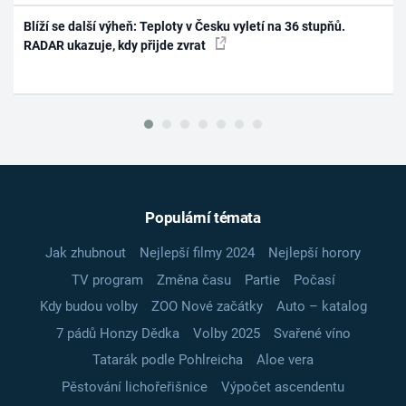
Blíží se další výheň: Teploty v Česku vyletí na 36 stupňů.
RADAR ukazuje, kdy přijde zvrat
Populární témata
Jak zhubnout
Nejlepší filmy 2024
Nejlepší horory
TV program
Změna času
Partie
Počasí
Kdy budou volby
ZOO Nové začátky
Auto – katalog
7 pádů Honzy Dědka
Volby 2025
Svařené víno
Tatarák podle Pohlreicha
Aloe vera
Pěstování lichořeřišnice
Výpočet ascendentu