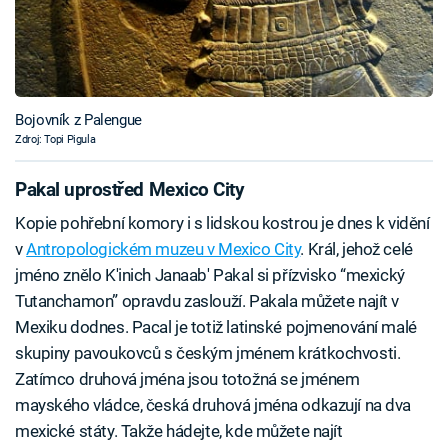
Bojovník z Palengue
Zdroj: Topi Pigula
Pakal uprostřed Mexico City
Kopie pohřební komory i s lidskou kostrou je dnes k vidění
v
Antropologickém muzeu v Mexico City
. Král, jehož celé
jméno znělo K'inich Janaab' Pakal si přízvisko “mexický
Tutanchamon” opravdu zaslouží. Pakala můžete najít v
Mexiku dodnes. Pacal je totiž latinské pojmenování malé
skupiny pavoukovců s českým jménem krátkochvosti.
Zatímco druhová jména jsou totožná se jménem
mayského vládce, česká druhová jména odkazují na dva
mexické státy. Takže hádejte, kde můžete najít