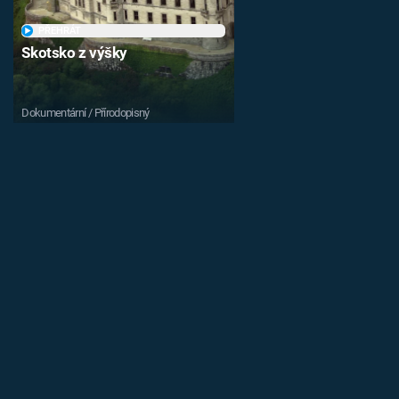
PŘEHRÁT
Skotsko z výšky
Dokumentární / Přírodopisný