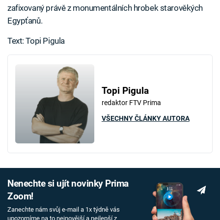
zafixovaný právě z monumentálních hrobek starověkých
Egypťanů.
Text: Topi Pigula
Topi Pigula
redaktor FTV Prima
VŠECHNY ČLÁNKY AUTORA
Nenechte si ujít novinky Prima
Zoom!
Zanechte nám svůj e-mail a 1x týdně vás
upozorníme na to nejnovější a nejlepší z