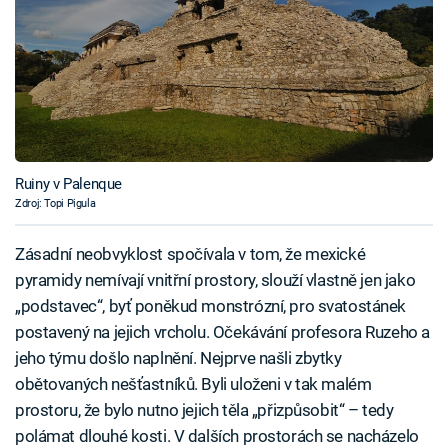
Ruiny v Palenque
Zdroj: Topi Pigula
Zásadní neobvyklost spočívala v tom, že mexické
pyramidy nemívají vnitřní prostory, slouží vlastně jen jako
„podstavec“, byť poněkud monstrózní, pro svatostánek
postavený na jejich vrcholu. Očekávání profesora Ruzeho a
jeho týmu došlo naplnění. Nejprve našli zbytky
obětovaných nešťastníků. Byli uloženi v tak malém
prostoru, že bylo nutno jejich těla „přizpůsobit“ – tedy
polámat dlouhé kosti. V dalších prostorách se nacházelo