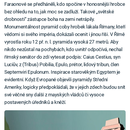
Faraonové se předháněli, kdo spočine v honosnější hrobce
bez ohledu na to, jak moc se zadluží. Takové „světské
drobnosti“ zástupce boha na zemi netrápily.
Monumentálnost pyramid coby hrobek lákala Římany, kteří
vědomi si svého impéria, dokázali ocenit i jinou říši. V Římě
vyrostla roku 12 př. n. l. pyramida vysoká 27 metrů. Aby
nikdo nezůstal na pochybách, kdo uvnitř odpočívá, nechal
římský senátor do zdí vytesat podpis: Caius Cestius, syn
Luciův, z (Tribus) Pobilia, Epulo, prétor, lidový tribun, člen
Septemviri Epulonum. Inspirace starověkým Egyptem je
evidentní. Když Evropané objevili pyramidy Střední
Ameriky, logicky předpokládali, že v jejich zdech budou snít
své věčné sny další z mayských vládců či vysoce
postavených úředníků a kněží.