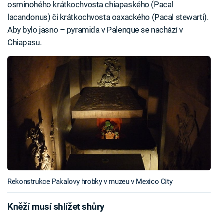
osminohého krátkochvosta chiapaského (Pacal
lacandonus) či krátkochvosta oaxackého (Pacal stewarti).
Aby bylo jasno – pyramida v Palenque se nachází v
Chiapasu.
Rekonstrukce Pakalovy hrobky v muzeu v Mexico City
Kněží musí shlížet shůry