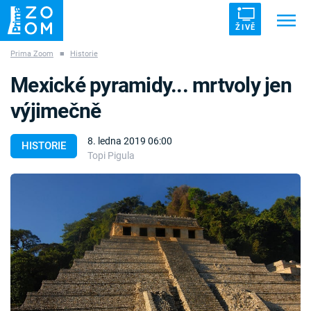
ŽIVĚ
Prima Zoom
■
Historie
Trendy:
ZRÁDCI
UFO
DRUHÁ SVĚTOVÁ VÁLKA
Mexické pyramidy... mrtvoly jen
ZÁHADY
VETŘELCI DÁVNOVĚKU
výjimečně
8. ledna 2019 06:00
HISTORIE
Topi Pigula
Témata
Témata
Pořady
TV Program