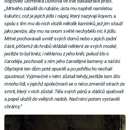
odpověď Dominika Dufková ve své bakalářské práci.
„Mrtvého zabalili do rubáše, ústa mu naplnili namletou
kukuřicí, což je jejich jídlo i nápoj, který nazývají koyem, a
spolu s tím mu do nich vložili několik kamínků, jež jim slouží
jako peníze, aby mu na onom světě nechybělo nic k jídlu.
Mrtvé pochovávali uvnitř svých domů nebo v jejich zadní
části, přičemž do hrobů vkládali některé ze svých model;
jestliže to byl kněz, i některou z jeho knih; pokud šlo o
čaroděje, pochovali s ním jeho čarodějné kameny a náčiní.
Obyčejně ten dům poté opustili a po pohřbu ho nechali
zpustnout. Výjimečně v něm zůstali tehdy, jestliže tam žilo
mnoho lidí, v jejichž společnosti se o něco zmenšil strach ze
smrti, který v nich zůstal. Těla svých pánů a vládců spalovali
a popel uložili do velkých nádob. Nad nimi potom vystavěli
chrámy.
“