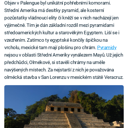
Objev v Palengue byl unikátní pohřebními komorami.
Střední Amerika má desítky pyramid, ale kosterní
pozůstatky vládnoucí elity či kněží se v nich nacházejí jen
výjimečně. Tím je dán základní rozdíl mezi pyramidami
středoamerických kultur a starověkým Egyptem. Liší se i
vzezřením. Zatímco ty egyptské končily špičkou na
vrcholu, mexické tam mají plošinu pro chrám.
Pyramidy
nejsou v oblasti Střední Ameriky vynálezem Mayů. Už jejich
předchůdci, Olmékové, si stavěli chrámy na uměle
navýšených místech. Za nejstarší z nich je považována
olmécká stavba v San Lorenzu v mexickém státě Veracruz.