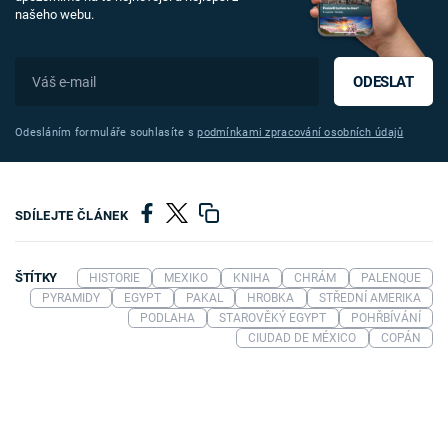
našeho webu.
ODESLAT
Odesláním formuláře souhlasíte s
podmínkami zpracování osobních údajů
SDÍLEJTE ČLÁNEK
ŠTÍTKY
HISTORIE
MEXIKO
KNIHA
CHRÁM
PALENQUE
PYRAMIDY
EGYPT
PAKAL
HROBKA
STŘEDNÍ AMERIKA
PODLAHA
STAROVĚKÝ EGYPT
POHŘBÍVÁNÍ
CIUDAD DE MÉXICO
COPÁN