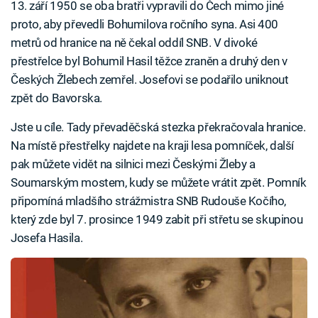
13. září 1950 se oba bratři vypravili do Čech mimo jiné
proto, aby převedli Bohumilova ročního syna. Asi 400
metrů od hranice na ně čekal oddíl SNB. V divoké
přestřelce byl Bohumil Hasil těžce zraněn a druhý den v
Českých Žlebech zemřel. Josefovi se podařilo uniknout
zpět do Bavorska.
Jste u cíle. Tady převaděčská stezka překračovala hranice.
Na místě přestřelky najdete na kraji lesa pomníček, další
pak můžete vidět na silnici mezi Českými Žleby a
Soumarským mostem, kudy se můžete vrátit zpět. Pomník
připomíná mladšího strážmistra SNB Rudouše Kočího,
který zde byl 7. prosince 1949 zabit při střetu se skupinou
Josefa Hasila.