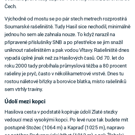
Čech.
Východně od mostu se po pár stech metrech rozprostírá
Soumarské rašeliniště. Tudy Hasil sice nechodil, minimálně
jednou ho sem ale zahnala nouze. To když narazil na
připravené příslušníky SNB a po přestřelce se jim snažil
uniknout rašeliništěm a pak vodou Vltavy. Rašeliniště dnes
vypadá úplně jinak než za Hasilových časů. Od 70. let do
roku 2000 tady probíhala průmyslová těžba a 80 procent
rašeliny je pryč, často v několikametrové vrstvě. Dnes tu
rostou náletové břízky a borovice blatka, místo rašeliníků
sem vtrhly traviny.
Údolí mezi kopci
Hasilova cesta v podstatě kopíruje údolí Zlaté stezky
vedoucí mezi vysokými kopci. Po levé ruce tak budete mít
postupně Stožec (1064 m) a Kapraď (1025 m), napravo