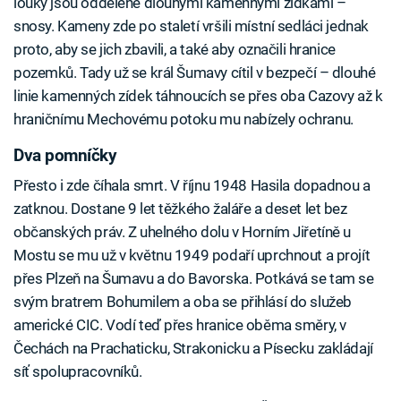
louky jsou oddělené dlouhými kamennými zídkami –
snosy. Kameny zde po staletí vršili místní sedláci jednak
proto, aby se jich zbavili, a také aby označili hranice
pozemků. Tady už se král Šumavy cítil v bezpečí – dlouhé
linie kamenných zídek táhnoucích se přes oba Cazovy až k
hraničnímu Mechovému potoku mu nabízely ochranu.
Dva pomníčky
Přesto i zde číhala smrt. V říjnu 1948 Hasila dopadnou a
zatknou. Dostane 9 let těžkého žaláře a deset let bez
občanských práv. Z uhelného dolu v Horním Jiřetíně u
Mostu se mu už v květnu 1949 podaří uprchnout a projít
přes Plzeň na Šumavu a do Bavorska. Potkává se tam se
svým bratrem Bohumilem a oba se přihlásí do služeb
americké CIC. Vodí teď přes hranice oběma směry, v
Čechách na Prachaticku, Strakonicku a Písecku zakládají
síť spolupracovníků.