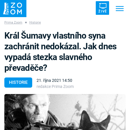
ŽIVĚ
Prima Zoom
■
Historie
Trendy:
ZRÁDCI
UFO
DRUHÁ SVĚTOVÁ VÁLKA
Král Šumavy vlastního syna
ZÁHADY
VETŘELCI DÁVNOVĚKU
zachránit nedokázal. Jak dnes
vypadá stezka slavného
převaděče?
Témata
21. října 2021 14:50
HISTORIE
redakce Prima Zoom
Témata
Pořady
TV Program