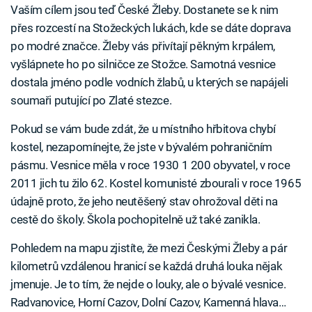
Vaším cílem jsou teď České Žleby. Dostanete se k nim
přes rozcestí na Stožeckých lukách, kde se dáte doprava
po modré značce. Žleby vás přivítají pěkným krpálem,
vyšlápnete ho po silničce ze Stožce. Samotná vesnice
dostala jméno podle vodních žlabů, u kterých se napájeli
soumaři putující po Zlaté stezce.
Pokud se vám bude zdát, že u místního hřbitova chybí
kostel, nezapomínejte, že jste v bývalém pohraničním
pásmu. Vesnice měla v roce 1930 1 200 obyvatel, v roce
2011 jich tu žilo 62. Kostel komunisté zbourali v roce 1965
údajně proto, že jeho neutěšený stav ohrožoval děti na
cestě do školy. Škola pochopitelně už také zanikla.
Pohledem na mapu zjistíte, že mezi Českými Žleby a pár
kilometrů vzdálenou hranicí se každá druhá louka nějak
jmenuje. Je to tím, že nejde o louky, ale o bývalé vesnice.
Radvanovice, Horní Cazov, Dolní Cazov, Kamenná hlava…