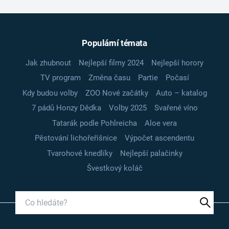
Populární témata
Jak zhubnout
Nejlepší filmy 2024
Nejlepší horory
TV program
Změna času
Partie
Počasí
Kdy budou volby
ZOO Nové začátky
Auto – katalog
7 pádů Honzy Dědka
Volby 2025
Svařené víno
Tatarák podle Pohlreicha
Aloe vera
Pěstování lichořeřišnice
Výpočet ascendentu
Tvarohové knedlíky
Nejlepší palačinky
Švestkový koláč