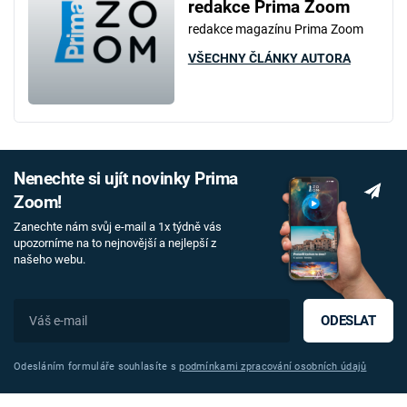
redakce Prima Zoom
redakce magazínu Prima Zoom
VŠECHNY ČLÁNKY AUTORA
Nenechte si ujít novinky Prima
Zoom!
Zanechte nám svůj e-mail a 1x týdně vás
upozorníme na to nejnovější a nejlepší z
našeho webu.
ODESLAT
Odesláním formuláře souhlasíte s
podmínkami zpracování osobních údajů