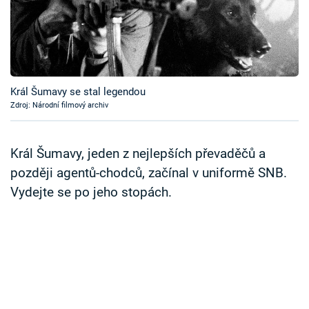
Časopis
Sledujte prima+
Přihlášení
Král Šumavy se stal legendou
Zdroj: Národní filmový archiv
Sledujte nás
Král Šumavy, jeden z nejlepších převaděčů a
později agentů-chodců, začínal v uniformě SNB.
Vydejte se po jeho stopách.