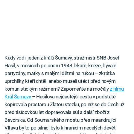
Kudy vodil jeden z králů Šumavy, strážmistr SNB Josef
Hasil, v měsících po únoru 1948 lékaře, kněze, bývalé
partyzány, matky s malými dětmi na rukou – zkrátka
uprchlíky, kteří chtěli anebo museli utéct před novým
komunistickým režimem? Zapomeňte na močály
z filmu
Král Šumavy
– Hasilova nejčastější cesta v podstatě
kopírovala prastarou Zlatou stezku, po níž se do Čech už
před tisícovkou let dopravovala sůl a další zboží z
Bavorska. Od Soumarského mostu přes meandrující
Vltavu by to po silnici bylo k hranicím necelých devět