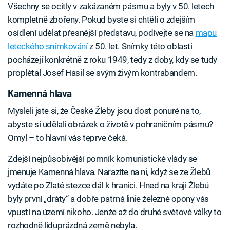
Všechny se ocitly v zakázaném pásmu a byly v 50. letech
kompletně zbořeny. Pokud byste si chtěli o zdejším
osídlení udělat přesnější představu, podívejte se na
mapu
leteckého snímkování
z 50. let. Snímky této oblasti
pocházejí konkrétně z roku 1949, tedy z doby, kdy se tudy
proplétal Josef Hasil se svým živým kontrabandem.
Kamenná hlava
Mysleli jste si, že České Žleby jsou dost ponuré na to,
abyste si udělali obrázek o životě v pohraničním pásmu?
Omyl – to hlavní vás teprve čeká.
Zdejší nejpůsobivější pomník komunistické vlády se
jmenuje Kamenná hlava. Narazíte na ni, když se ze Žlebů
vydáte po Zlaté stezce dál k hranici. Hned na kraji Žlebů
byly první „dráty“ a dobře patrná linie železné opony vás
vpustí na území nikoho. Jenže až do druhé světové války to
rozhodně liduprázdná země nebyla.