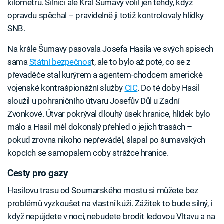
kilometrů. Silnici ale Král Šumavy volil jen tehdy, když
opravdu spěchal – pravidelně ji totiž kontrolovaly hlídky
SNB.
Na krále Šumavy pasovala Josefa Hasila ve svých spisech
sama
Státní bezpečnos
t, ale to bylo až poté, co se z
převaděče stal kurýrem a agentem-chodcem americké
vojenské kontrašpionážní služby
CIC
. Do té doby Hasil
sloužil u pohraničního útvaru Josefův Důl u Zadní
Zvonkové. Útvar pokrýval dlouhý úsek hranice, hlídek bylo
málo a Hasil měl dokonalý přehled o jejich trasách –
pokud zrovna nikoho nepřeváděl, šlapal po šumavských
kopcích se samopalem coby strážce hranice.
Cesty pro gazy
Hasilovu trasu od Soumarského mostu si můžete bez
problémů vyzkoušet na vlastní kůži. Zážitek to bude silný, i
když nepůjdete v noci, nebudete brodit ledovou Vltavu a na