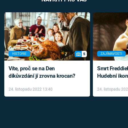
5
HISTORIE
ZAJÍMAVOSTI
Víte, proč se na Den
Smrt Freddie
díkůvzdání jí zrovna krocan?
Hudební ikon
až do konce 
24. listopadu 2022 13:40
24. listopadu 20
léky