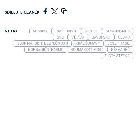
SDÍLEJTE ČLÁNEK
ŠTÍTKY
ŠUMAVA
RAŠELINIŠTĚ
SILNICE
KOMUNISMUS
SNB
VLTAVA
BAVORSKO
ČESKO
SBOR NÁRODNÍ BEZPEČNOSTI
KRÁL ŠUMAVY
JOSEF HASIL
POHRANIČNÍ PÁSMO
SOUMARSKÝ MOST
PŘEVADĚČ
ZLATÁ STEZKA