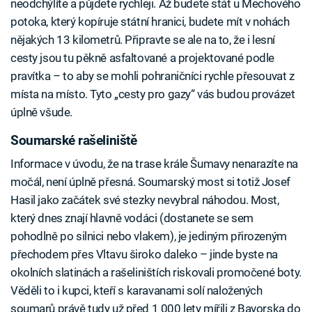
neodchýlíte a půjdete rychleji. Až budete stát u Mechového
potoka, který kopíruje státní hranici, budete mít v nohách
nějakých 13 kilometrů. Připravte se ale na to, že i lesní
cesty jsou tu pěkně asfaltované a projektované podle
pravítka – to aby se mohli pohraničníci rychle přesouvat z
místa na místo. Tyto „cesty pro gazy“ vás budou provázet
úplně všude.
Soumarské rašeliniště
Informace v úvodu, že na trase krále Šumavy nenarazíte na
močál, není úplně přesná. Soumarský most si totiž Josef
Hasil jako začátek své stezky nevybral náhodou. Most,
který dnes znají hlavně vodáci (dostanete se sem
pohodlně po silnici nebo vlakem), je jediným přirozeným
přechodem přes Vltavu široko daleko – jinde byste na
okolních slatinách a rašeliništích riskovali promočené boty.
Věděli to i kupci, kteří s karavanami solí naložených
soumarů právě tudy už před 1 000 lety mířili z Bavorska do