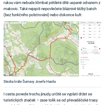
rukou vám nebude klimbat pětileté dítě uspané odvarem z
makovic. Také nejspíš nepovlečete bláznivě těžký batoh
(bez funkčního polstrování) nebo dokonce kufr.
Stezka krále Šumavy Josefa Hasila
I cesta povede trochu jinudy, určitě se vyplatí držet se
turistických značek – zase tolik se od převaděčské trasy