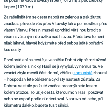
se potáhne Radvanovický hřbet (1012 m) a pak Žlebský
kopec (1079 m).
Za rašeliništěm se cesta napojí na zelenou a pak žlutou
značku a převede vás přes Vltavský luh a po mostku i přes
vlastní Vltavu. Přes ni museli uprchlíci většinou brodit s
věcmi svázanými do uzlíku nad hlavou. Představa to není
nijak lákavá, hlavně když máte před sebou ještě pořádný
kus cesty.
První osídlení na cestě je vesnička Dobrá vtipně roztažená
kolem jediné silničky. Hasil se jí vyhýbal, vy nemusíte. Ve
vesnici zbyla menší část domů, většinu
komunisté
zbourali
– hospoda v létě obležená cyklisty naštěstí zůstala. Za
Dobrou se stále po žluté značce prosmýknete lesem
kolem Stožce. To už je cesta, kterou mohl Hasil používat
nebo se aspoň podle ní orientoval. Napravo od sebe, půl
kilometru daleko, budete tušit silnici.