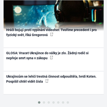
Hráči bojují proti vypínání videoher. Tvoříme precedent i pro
fyzický svět, říká Gregorová
GLOSA: Vracet Ukrajince do války je zlo. Žádný rodič si
nepřeje smrt syna v zákopu
Ukrajincům se lehčí trestná činnost odpouštěla, tvrdí Koten.
Pospíšil chtěl vidět čísla