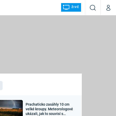
ŽIVĚ
Vyhledávání
Můj p
Prima+
ÁLKA
CNN Prima NEWS
Prima FRESH
Prima LIVING
LMY A
Prima Ženy
Prima LAJK
Prachaticko zasáhly 10 cm
osti
velké kroupy. Meteorologové
Sledujte nás
ukázali, jak to souvisí s