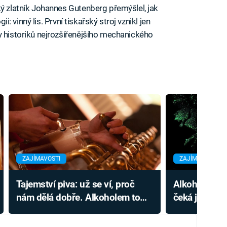
ký zlatník Johannes Gutenberg přemýšlel, jak
ii: vinný lis. První tiskařský stroj vznikl jen
y historiků nejrozšířenějšího mechanického
ZAJÍMAVOSTI
ZAJÍMAVOSTI
Tajemství piva: už se ví, proč
Alkohol v prá
nám dělá dobře. Alkoholem to
čeká jen na 
není