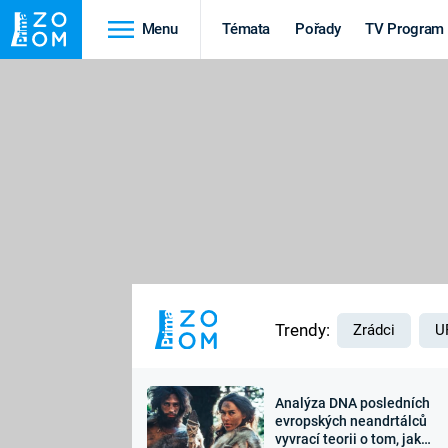
Menu
Témata
Pořady
TV Program
Cestování
Historie
HRADY A ZÁMKY
VIKINGOVÉ
HEDVÁBNÁ STEZKA
EPIDEMIE A
PANDEMIE
PŘÍRODA
STAROVĚKÝ EGYPT
Trendy:
Zrádci
U
Analýza DNA posledních
Druhá
Výročí
evropských neandrtálců
vyvrací teorii o tom, jak
světová válka