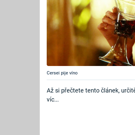
Cersei pije víno
Až si přečtete tento článek, urči
víc...