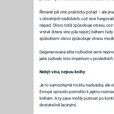
Římané pili víno prakticky pořád – ale j
v olověných nádobách, což sice fungovalo
nápad. Olovo totiž způsobuje otravu, což
vrstvě (která víno pila nejvíc) během řad
způsobem: olovo způsobuje otravu mozk
Degenerovaná elita rozhodně zemi nepro
jaké zažívalo toto impérium v posledních 
Nebýt vína, nejsou knihy
Je to samozřejmě trošku nadsázka, ale ví
Evropě opravdu pomohlo k jejímu rozmachu
knihám. A ty zase mohly putovat po kontin
dostatečně lacinými.