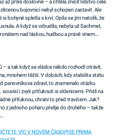
z až příliš doslovně – a chtěla zničit lidstvo celé.
rozlícenou bojovnici nebyl schopen zastavit. Ale
é si bohyně spletla s krví. Opila se jím natolik, že
snula. A když se vzbudila, nebyla už Sachmet,
patronátem nad láskou, hudbou a právě vínem…
– a tak když se vládce někdo rozhodl otrávit,
na, mnohem těžší. V dobách, kdy stabilita státu
 od panovníkova zdraví, to znamenalo otázku
 souvisí i zvyk přiťuknutí si sklenicemi. Přišli na
ádně přiťuknou, chrání to před travičem. Jak?
íno z jednoho poháru přelije do druhého – takže
m…
OČTETE VÍC V NOVÉM ČASOPISE PRIMA
CHÁZÍ!