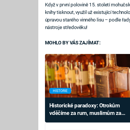
Když v první polovině 15. století mohučs
knihy tisknout, využil už existující technolog
úpravou starého vinného lisu – podle řad
nástroje středověku!
MOHLO BY VÁS ZAJÍMAT:
HISTORIE
Historické paradoxy: Otrokům
vděčíme za rum, muslimům za
alkohol