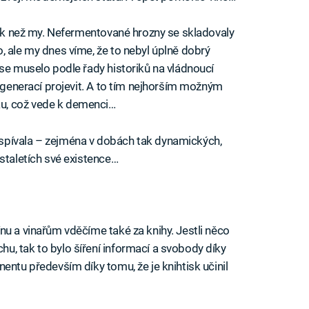
inak než my. Nefermentované hrozny se skladovaly
, ale my dnes víme, že to nebyl úplně dobrý
 se muselo podle řady historiků na vládnoucí
y generací projevit. A to tím nejhorším možným
u, což vede k demenci…
spívala – zejména v dobách tak dynamických,
staletích své existence…
nu a vinařům vděčíme také za knihy. Jestli něco
, tak to bylo šíření informací a svobody díky
entu především díky tomu, že je knihtisk učinil