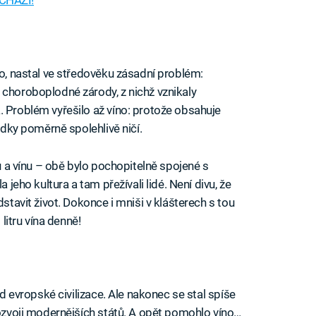
to, nastal ve středověku zásadní problém:
 choroboplodné zárody, z nichž vznikaly
. Problém vyřešilo až víno: protože obsahuje
rodky poměrně spolehlivě ničí.
bu a vínu – obě bylo pochopitelně spojené s
a jeho kultura a tam přežívali lidé. Není divu, že
dstavit život. Dokonce i mniši v klášterech s tou
 litru vína denně!
ad evropské civilizace. Ale nakonec se stal spíše
rozvoji modernějších států. A opět pomohlo víno…