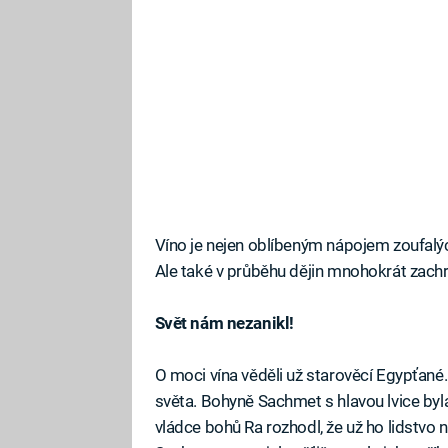
Víno je nejen oblíbeným nápojem zoufalých
Ale také v průběhu dějin mnohokrát zachrá
Svět nám nezanikl!
O moci vína věděli už starověcí Egypťané
světa. Bohyně Sachmet s hlavou lvice byla
vládce bohů Ra rozhodl, že už ho lidstvo ne