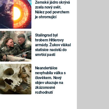
Zemské jádro skrývá
zcela nový svět.
Nález pod povrchem
je ohromující
Stalingrad byl
hrobem Hitlerovy
armády. Žukov vlákal
statisíce nacistů do
smrtící pasti
Neandertálce
nevyhubila válka s
člověkem. Nový
objev ukazuje na
zkázonosné
rozhodnutí