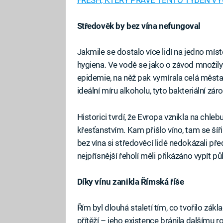
Středověk by bez vína nefungoval
Jakmile se dostalo více lidí na jedno mís
hygiena. Ve vodě se jako o závod množily
epidemie, na něž pak vymírala celá města
ideální míru alkoholu, tyto bakteriální zá
Historici tvrdí, že Evropa vznikla na chle
křesťanstvím. Kam přišlo víno, tam se šířil
bez vína si středověcí lidé nedokázali pře
nejpřísnější řeholí měli přikázáno vypít půl
Díky vínu zanikla Římská říše
Řím byl dlouhá staletí tím, co tvořilo zákl
přítěží – jeho existence bránila dalšímu 