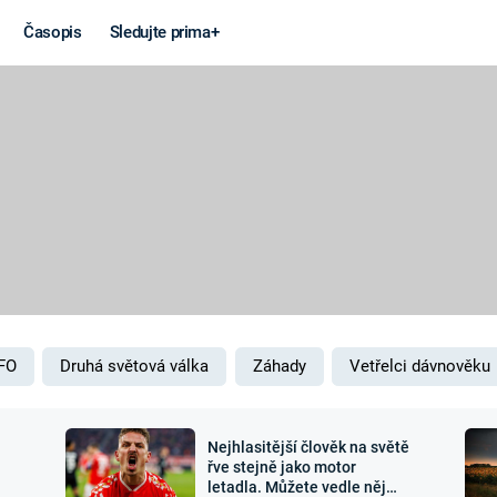
Časopis
Sledujte prima+
Věda a
Války
technika
STUDENÁ V
KORONAVIRUS
VÁLKA VE
VIETNAMU
VESMÍR
VÁLEČNÉ FI
MARS
SERIÁLY
FO
Druhá světová válka
Záhady
Vetřelci dávnověku
Nejhlasitější člověk na světě
Záhady a
Zajímav
řve stejně jako motor
letadla. Můžete vedle něj
konspirace