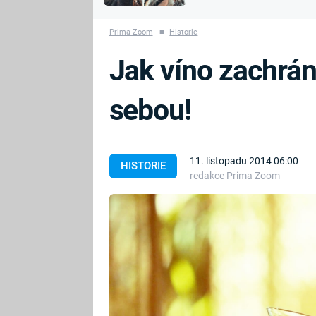
MARIE TEREZIE
vyhynuli
ADOLF HITLER
NAPOLEON
Prima Zoom
■
Historie
BONAPARTE
ATENTÁT NA
Jak víno zachráni
REINHARDA
BRITSKÁ
HEYDRICHA
KRÁLOVSKÁ
sebou!
RODINA
PRVNÍ SVĚTOVÁ
VÁLKA
11. listopadu 2014 06:00
HISTORIE
redakce Prima Zoom