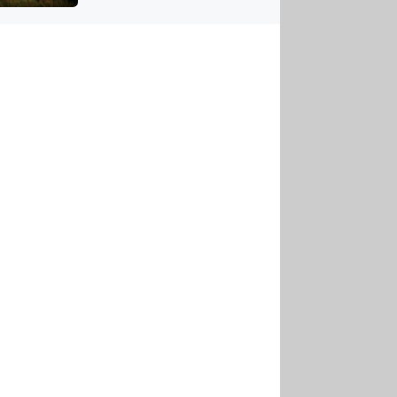
US
tornádem
RSUS
ZE A