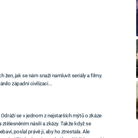
 žen, jak se nám snaží namluvit seriály a filmy.
nilo západní civilizaci…
. Odráží se v jednom z nejstarších mýtů o zkáze
 ztělesněním násilí a zkázy. Takže když se
baví, poslal právě ji, aby ho ztrestala. Ale