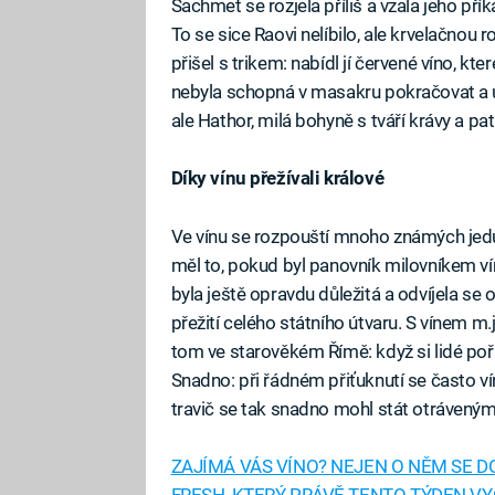
Sachmet se rozjela příliš a vzala jeho příka
To se sice Raovi nelíbilo, ale krvelačnou 
přišel s trikem: nabídl jí červené víno, kter
nebyla schopná v masakru pokračovat a u
ale Hathor, milá bohyně s tváří krávy a 
Díky vínu přežívali králové
Ve vínu se rozpouští mnoho známých jedů 
měl to, pokud byl panovník milovníkem ví
byla ještě opravdu důležitá a odvíjela se
přežití celého státního útvaru. S vínem m.j.
tom ve starověkém Římě: když si lidé poř
Snadno: při řádném přiťuknutí se často v
travič se tak snadno mohl stát otrávený
ZAJÍMÁ VÁS VÍNO? NEJEN O NĚM SE D
FRESH, KTERÝ PRÁVĚ TENTO TÝDEN VY