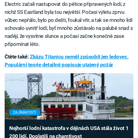
Electric začali nastupovat do pětice připravených lodí, z
nichž SS Eastland byla tou největší. Počasí výletu zprvu
vůbec nepřálo, bylo po dešti, foukal vítr, a tak se mnoho lidí
schovalo uvnitř lodí, byť mnoho zůstávalo na palubě snad s
nadějí, že vysvitne slunce a počasí začne konečně zase
připomínat léto.
Čtěte také:
Zkázu Titanicu neměl způsobit jen ledovec.
Populární teorie detailně popisuje utajený požár
ZAJÍMAVOSTI
Nejhorší lodní katastrofa v dějinách USA stála život 1
200 lidí. Doplatili na chamtivost