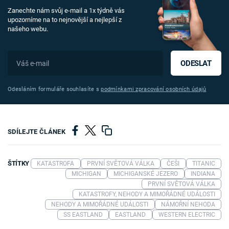
Zanechte nám svůj e-mail a 1x týdně vás
upozorníme na to nejnovější a nejlepší z
našeho webu.
ODESLAT
Odesláním formuláře souhlasíte s
podmínkami zpracování osobních údajů
SDÍLEJTE ČLÁNEK
ŠTÍTKY
KATASTROFA
PRVNÍ SVĚTOVÁ VÁLKA
ČEŠI
TITANIC
MICHIGAN
MICHIGANSKÉ JEZERO
INDIANA
PRVNÍ SVĚTOVÁ VÁLKA
KATASTROFY, NEHODY A MIMOŘÁDNÉ UDÁLOSTI
NEHODY A MIMOŘÁDNÉ UDÁLOSTI
NÁMOŘNÍ NEHODA
SS EASTLAND
EASTLAND
WESTERN ELECTRIC