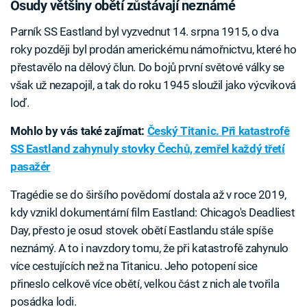
Osudy většiny obětí zůstávají neznámé
Parník SS Eastland byl vyzvednut 14. srpna 1915, o dva
roky později byl prodán americkému námořnictvu, které ho
přestavělo na dělový člun. Do bojů první světové války se
však už nezapojil, a tak do roku 1945 sloužil jako výcviková
loď.
Mohlo by vás také zajímat:
Český Titanic. Při katastrofě
SS Eastland zahynuly stovky Čechů, zemřel každý třetí
pasažér
Tragédie se do širšího povědomí dostala až v roce 2019,
kdy vznikl dokumentární film Eastland: Chicago's Deadliest
Day, přesto je osud stovek obětí Eastlandu stále spíše
neznámý. A to i navzdory tomu, že při katastrofě zahynulo
více cestujících než na Titanicu. Jeho potopení sice
přineslo celkově více obětí, velkou část z nich ale tvořila
posádka lodi.