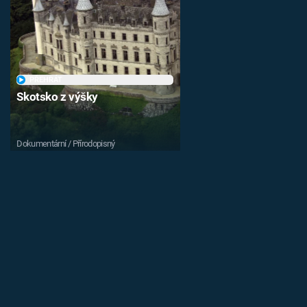
PŘEHRÁT
Skotsko z výšky
Dokumentární / Přírodopisný