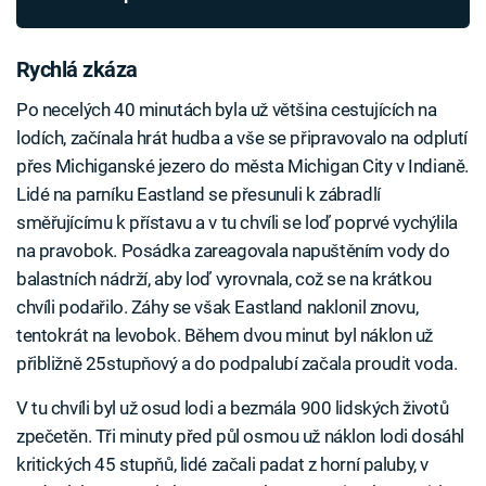
Rychlá zkáza
Po necelých 40 minutách byla už většina cestujících na
lodích, začínala hrát hudba a vše se připravovalo na odplutí
přes Michiganské jezero do města Michigan City v Indianě.
Lidé na parníku Eastland se přesunuli k zábradlí
směřujícímu k přístavu a v tu chvíli se loď poprvé vychýlila
na pravobok. Posádka zareagovala napuštěním vody do
balastních nádrží, aby loď vyrovnala, což se na krátkou
chvíli podařilo. Záhy se však Eastland naklonil znovu,
tentokrát na levobok. Během dvou minut byl náklon už
přibližně 25stupňový a do podpalubí začala proudit voda.
V tu chvíli byl už osud lodi a bezmála 900 lidských životů
zpečetěn. Tři minuty před půl osmou už náklon lodi dosáhl
kritických 45 stupňů, lidé začali padat z horní paluby, v