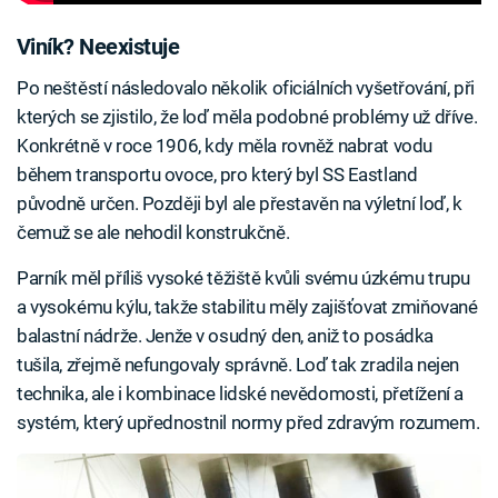
Viník? Neexistuje
Po neštěstí následovalo několik oficiálních vyšetřování, při
kterých se zjistilo, že loď měla podobné problémy už dříve.
Konkrétně v roce 1906, kdy měla rovněž nabrat vodu
během transportu ovoce, pro který byl SS Eastland
původně určen. Později byl ale přestavěn na výletní loď, k
čemuž se ale nehodil konstrukčně.
Parník měl příliš vysoké těžiště kvůli svému úzkému trupu
a vysokému kýlu, takže stabilitu měly zajišťovat zmiňované
balastní nádrže. Jenže v osudný den, aniž to posádka
tušila, zřejmě nefungovaly správně. Loď tak zradila nejen
technika, ale i kombinace lidské nevědomosti, přetížení a
systém, který upřednostnil normy před zdravým rozumem.