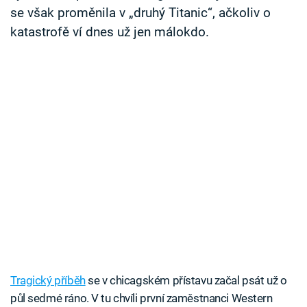
se však proměnila v „druhý Titanic“, ačkoliv o
katastrofě ví dnes už jen málokdo.
Tragický příběh
se v chicagském přístavu začal psát už o
půl sedmé ráno. V tu chvíli první zaměstnanci Western