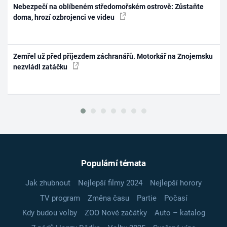
Nebezpečí na oblíbeném středomořském ostrově: Zůstaňte
doma, hrozí ozbrojenci ve videu
Zemřel už před příjezdem záchranářů. Motorkář na Znojemsku
nezvládl zatáčku
Populární témata
Jak zhubnout
Nejlepší filmy 2024
Nejlepší horory
TV program
Změna času
Partie
Počasí
Kdy budou volby
ZOO Nové začátky
Auto – katalog