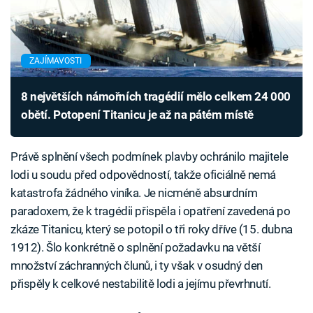
ZAJÍMAVOSTI
8 největších námořních tragédií mělo celkem 24 000
obětí. Potopení Titanicu je až na pátém místě
Právě splnění všech podmínek plavby ochránilo majitele
lodi u soudu před odpovědností, takže oficiálně nemá
katastrofa žádného viníka. Je nicméně absurdním
paradoxem, že k tragédii přispěla i opatření zavedená po
zkáze Titanicu, který se potopil o tři roky dříve (15. dubna
1912). Šlo konkrétně o splnění požadavku na větší
množství záchranných člunů, i ty však v osudný den
přispěly k celkové nestabilitě lodi a jejímu převrhnutí.