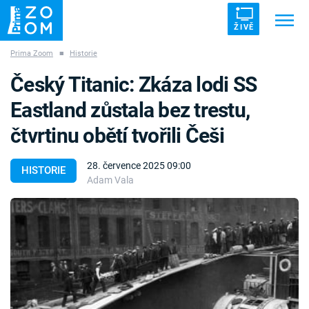
ŽIVĚ
Prima Zoom
■
Historie
Trendy:
ZRÁDCI
UFO
DRUHÁ SVĚTOVÁ VÁLKA
Český Titanic: Zkáza lodi SS
ZÁHADY
VETŘELCI DÁVNOVĚKU
Eastland zůstala bez trestu,
čtvrtinu obětí tvořili Češi
28. července 2025 09:00
HISTORIE
Adam Vala
Témata
Témata
Pořady
TV Program