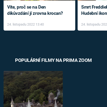
Víte, proč se na Den
Smrt Freddie
díkůvzdání jí zrovna krocan?
Hudební ikon
až do konce 
24. listopadu 2022 13:40
24. listopadu 20
léky
POPULÁRNÍ FILMY NA PRIMA ZOOM