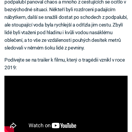
podpalubí panoval chaos a mnoho z cestujících se ocitlo v
bezvýchodné situaci. Někteří byli rozdrceni padajícím
nábytkem, další se snažili dostat po schodech z podpalubí,
ale stoupající voda byla rychlejší a odřízla jim cestu. Zbylí
lidé byli vtaženi pod hladinu i kvůli vodou nasáklému
oblečení, a to vše ze vzdálenosti pouhých desítek metrů
sledovali v němém šoku lidé z pevniny.
Podívejte se na trailer k filmu, který o tragédii vznikl v roce
2019: