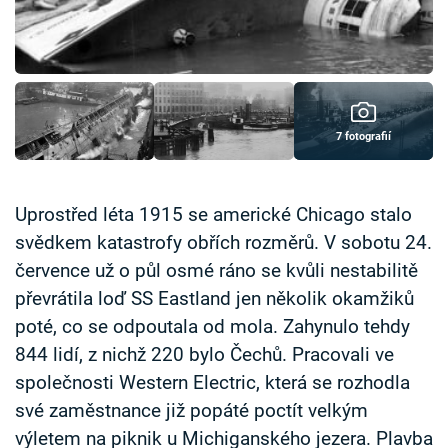
Časopis
Sledujte prima+
Přihlášení
7 fotografií
Sledujte nás
Uprostřed léta 1915 se americké Chicago stalo
svědkem katastrofy obřích rozměrů. V sobotu 24.
července už o půl osmé ráno se kvůli nestabilitě
převrátila loď SS Eastland jen několik okamžiků
poté, co se odpoutala od mola. Zahynulo tehdy
844 lidí, z nichž 220 bylo Čechů. Pracovali ve
společnosti Western Electric, která se rozhodla
své zaměstnance již popáté poctít velkým
výletem na piknik u Michiganského jezera. Plavba