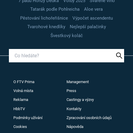
7 pádů Honzy Dědka
Volby 2025
Svařené víno
Tatarák podle Pohlreicha
Aloe vera
Pěstování lichořeřišnice
Výpočet ascendentu
Tvarohové knedlíky
Nejlepší palačinky
Švestkový koláč
O FTV Prima
Management
Volná místa
Press
Reklama
Castingy a výzvy
HbbTV
Kontakty
Podmínky užívání
Zpracování osobních údajů
Cookies
Nápověda