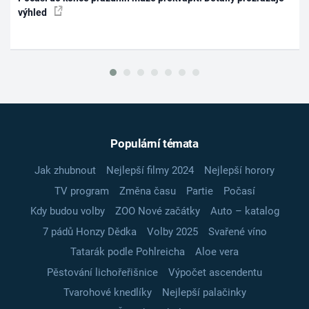
výhled
Populární témata
Jak zhubnout
Nejlepší filmy 2024
Nejlepší horory
TV program
Změna času
Partie
Počasí
Kdy budou volby
ZOO Nové začátky
Auto – katalog
7 pádů Honzy Dědka
Volby 2025
Svařené víno
Tatarák podle Pohlreicha
Aloe vera
Pěstování lichořeřišnice
Výpočet ascendentu
Tvarohové knedlíky
Nejlepší palačinky