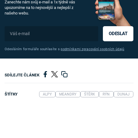
Zanechte nám svůj e-mail a 1x týdně vás
upozorníme na to nejnovější a nejlepší z
našeho webu.
ODESLAT
Odesláním formuláře souhlasíte s
podmínkami zpracování osobních údajů
SDÍLEJTE ČLÁNEK
ŠTÍTKY
ALPY
MEANDRY
ŠTĚRK
RÝN
DUNAJ