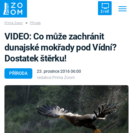
ŽIVĚ
Prima Zoom
■
Příroda
Trendy:
ZRÁDCI
UFO
DRUHÁ SVĚTOVÁ VÁLKA
VIDEO: Co může zachránit
ZÁHADY
VETŘELCI DÁVNOVĚKU
dunajské mokřady pod Vídní?
Dostatek štěrku!
23. prosince 2016 06:00
PŘÍRODA
redakce Prima Zoom
Témata
Témata
Pořady
TV Program