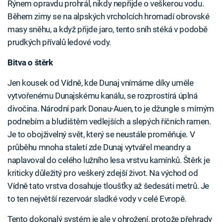
Rýnem opravdu prohrál, nikdy nepřijde o veškerou vodu.
Během zimy se na alpských vrcholcích hromadí obrovské
masy sněhu, a když přijde jaro, tento sníh stéká v podobě
prudkých přívalů ledové vody.
Bitva o štěrk
Jen kousek od Vídně, kde Dunaj vnímáme díky uměle
vytvořenému Dunajskému kanálu, se rozprostírá úplná
divočina. Národní park Donau-Auen, to je džungle s mírným
podnebím a bludištěm vedlejších a slepých říčních ramen.
Je to obojživelný svět, který se neustále proměňuje. V
průběhu mnoha staletí zde Dunaj vytvářel meandry a
naplavoval do celého lužního lesa vrstvu kamínků. Štěrk je
kriticky důležitý pro veškerý zdejší život. Na východ od
Vídně tato vrstva dosahuje tloušťky až šedesáti metrů. Je
to ten největší rezervoár sladké vody v celé Evropě.
Tento dokonalý systém je ale v ohrožení, protože přehrady