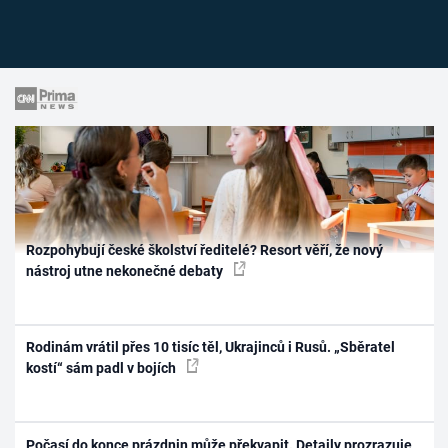
Rozpohybují české školství ředitelé? Resort věří, že nový
nástroj utne nekonečné debaty
Rodinám vrátil přes 10 tisíc těl, Ukrajinců i Rusů. „Sběratel
kostí“ sám padl v bojích
Počasí do konce prázdnin může překvapit. Detaily prozrazuje