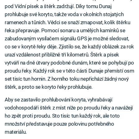
pod Vídní písek a štěrk zadržují. Díky tomu Dunaj
prohlubuje své koryto, takže voda v okolních stojatých
ramenech a tůních. Vědci se snaží zmapovat, kolik štěrku
řeka přepravuje. Pomocí sonaru a umělých kamínků se
zabudovaným vysílačem signálu GPS je možné sledovat,
co se v korytě řeky děje. Zjistilo se, že každý oblázek za rok
urazí vzdálenost přibližně tří kilometrů. Štěrk a písek
vytváří na dně útvary podobné dunám, které se pohybují po
proudu řeky. Každý rok se v této části Dunaje přemístí osm
set tisíc tun hornin. Z horního toku nepřichází žádný nový
štěrk, a proto se koryto řeky prohlubuje.
Aby se zastavilo prohlubování koryta, vyhrabávají
vodohospodáři štěrk z míst níže po proudu řeky a navážejí
ho zpět proti proudu. Sto tisíc tun každý rok, ale toto
množství představuje pouze polovinu potřebného
materiálu.