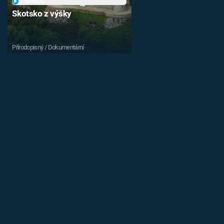
PŘEHRÁT
Skotsko z výšky
Přírodopisný / Dokumentární