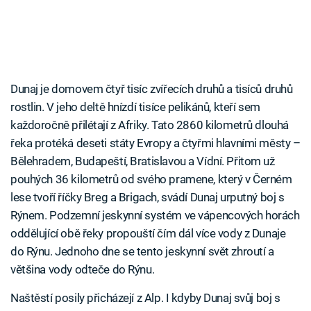
Dunaj je domovem čtyř tisíc zvířecích druhů a tisíců druhů
rostlin. V jeho deltě hnízdí tisíce pelikánů, kteří sem
každoročně přilétají z Afriky. Tato 2860 kilometrů dlouhá
řeka protéká deseti státy Evropy a čtyřmi hlavními městy –
Bělehradem, Budapeští, Bratislavou a Vídní. Přitom už
pouhých 36 kilometrů od svého pramene, který v Černém
lese tvoří říčky Breg a Brigach, svádí Dunaj urputný boj s
Rýnem. Podzemní jeskynní systém ve vápencových horách
oddělující obě řeky propouští čím dál více vody z Dunaje
do Rýnu. Jednoho dne se tento jeskynní svět zhroutí a
většina vody odteče do Rýnu.
Naštěstí posily přicházejí z Alp. I kdyby Dunaj svůj boj s