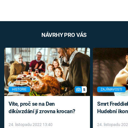
NÁVRHY PRO VÁS
5
HISTORIE
ZAJÍMAVOSTI
Víte, proč se na Den
Smrt Freddie
díkůvzdání jí zrovna krocan?
Hudební ikon
až do konce 
24. listopadu 2022 13:40
24. listopadu 20
léky