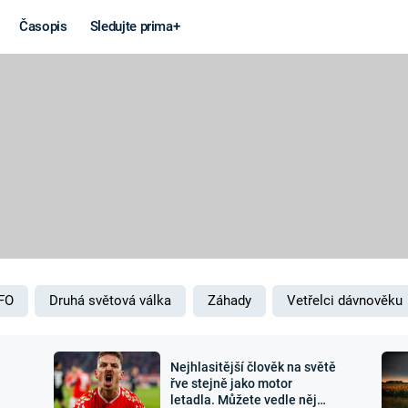
Časopis
Sledujte prima+
Věda a
Války
technika
STUDENÁ V
KORONAVIRUS
VÁLKA VE
VIETNAMU
VESMÍR
VÁLEČNÉ FI
MARS
SERIÁLY
FO
Druhá světová válka
Záhady
Vetřelci dávnověku
Nejhlasitější člověk na světě
Záhady a
Zajímav
řve stejně jako motor
letadla. Můžete vedle něj
konspirace