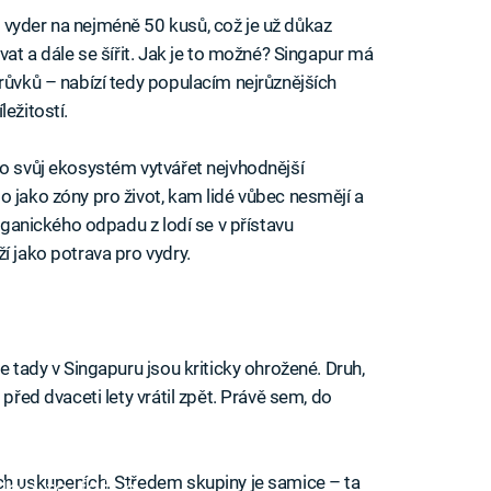
 vyder na nejméně 50 kusů, což je už důkaz
vat a dále se šířit. Jak je to možné? Singapur má
růvků – nabízí tedy populacím nejrůznějších
ežitostí.
ro svůj ekosystém vytvářet nejvhodnější
o jako zóny pro život, kam lidé vůbec nesmějí a
organického odpadu z lodí se v přístavu
í jako potrava pro vydry.
e tady v Singapuru jsou kriticky ohrožené. Druh,
 před dvaceti lety vrátil zpět. Právě sem, do
ch uskupeních. Středem skupiny je samice – ta
iled to fetch