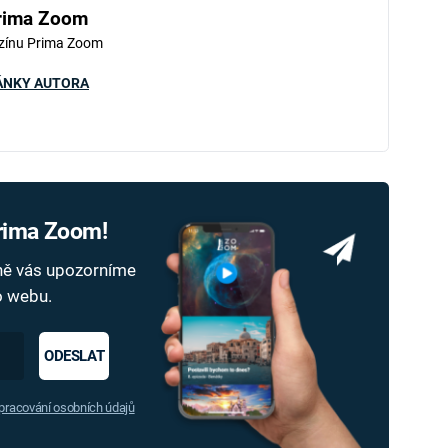
rima Zoom
zínu Prima Zoom
ÁNKY AUTORA
Prima Zoom!
dně vás upozorníme
ho webu.
ODESLAT
racování osobních údajů