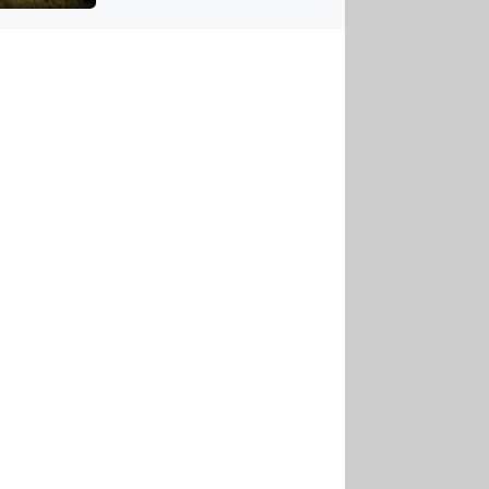
US
tornádem
RSUS
ZE A