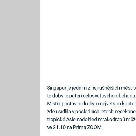
Singapur je jedním z nejrušnějších měst sv
té doby je páteří celosvětového obchodu 
Místní přístav je druhým největším konte
zde usídlila v posledních letech nečekan
tropické Asie nadohled mrakodrapů můž
ve 21.10 na Prima ZOOM.