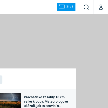
ŽIVĚ
Vyhledávání
Můj p
Prima+
ÁLKA
CNN Prima NEWS
Prima FRESH
Prima LIVING
LMY A
Prima Ženy
Prima LAJK
Prachaticko zasáhly 10 cm
osti
velké kroupy. Meteorologové
Sledujte nás
ukázali, jak to souvisí s