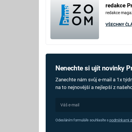
redakce P
redakce maga
VŠECHNY ČL
Nenechte si ujít novinky 
Zanechte nám svůj e-mail a 1x tý
na to nejnovější a nejlepší z naše
Odesláním formuláře souhlasíte s
podmínkami zp