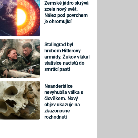
Zemské jádro skrývá
zcela nový svět.
Nález pod povrchem
je ohromující
Stalingrad byl
hrobem Hitlerovy
armády. Žukov vlákal
statisíce nacistů do
smrtící pasti
Neandertálce
nevyhubila válka s
člověkem. Nový
objev ukazuje na
zkázonosné
rozhodnutí