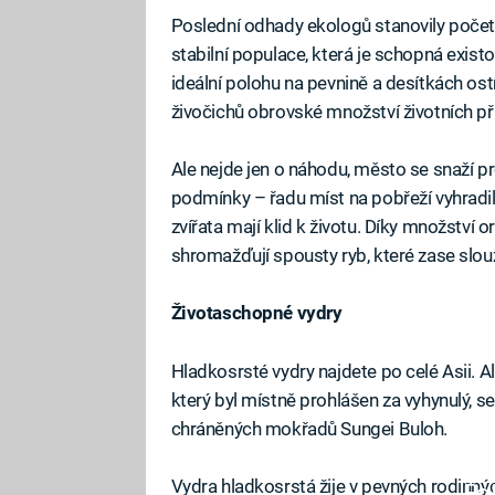
Poslední odhady ekologů stanovily počet
stabilní populace, která je schopná existo
ideální polohu na pevnině a desítkách ost
živočichů obrovské množství životních příl
Ale nejde jen o náhodu, město se snaží p
podmínky – řadu míst na pobřeží vyhradil
zvířata mají klid k životu. Díky množství 
shromažďují spousty ryb, které zase slouž
Životaschopné vydry
Hladkosrsté vydry najdete po celé Asii. Al
který byl místně prohlášen za vyhynulý, se
chráněných mokřadů Sungei Buloh.
Vydra hladkosrstá žije v pevných rodinný
Fa