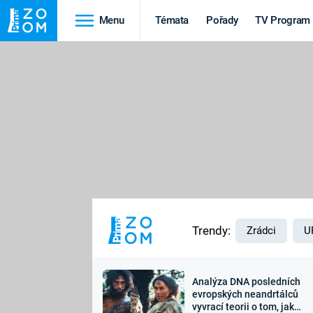
Menu
Témata
Pořady
TV Program
Cestování
Historie
HRADY A ZÁMKY
VIKINGOVÉ
HEDVÁBNÁ STEZKA
EPIDEMIE A
PANDEMIE
PŘÍRODA
STAROVĚKÝ EGYPT
Trendy:
Zrádci
U
Analýza DNA posledních
Druhá
Výročí
evropských neandrtálců
vyvrací teorii o tom, jak
světová válka