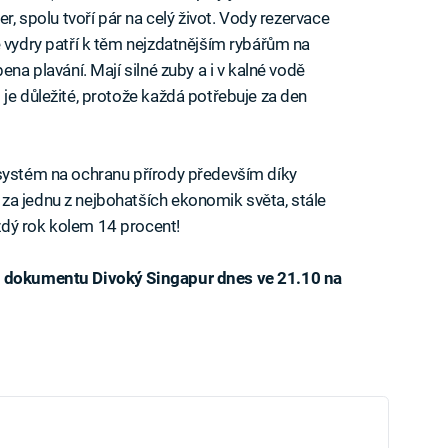
er, spolu tvoří pár na celý život. Vody rezervace
é vydry patří k těm nejzdatnějším rybářům na
ena plavání. Mají silné zuby a i v kalné vodě
je důležité, protože každá potřebuje za den
 systém na ochranu přírody především díky
za jednu z nejbohatších ekonomik světa, stále
dý rok kolem 14 procent!
 v dokumentu Divoký Singapur dnes ve 21.10 na